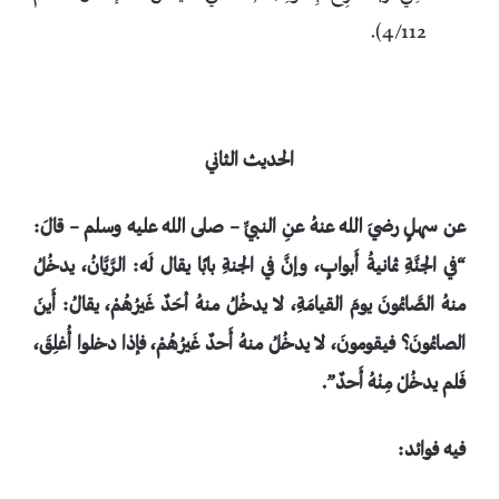
4/112).
الحديث الثاني
عن سهلٍ رضيَ الله عنهُ عنِ النبيِّ – صلى الله عليه وسلم – قالَ:
“في الجنَّةِ ثمانيةُ أَبوابٍ، وإنَّ في الجنةِ بابًا يقال لَه: الرَّيَّانُ، يدخُلُ
منهُ الصَّائمونَ يومَ القيامَةِ، لا يدخُلُ منهُ أحَدٌ غَيرُهُمْ، يقالُ: أَينَ
الصائمونَ؟ فيقومونَ، لا يدخُلُ منهُ أَحدٌ غَيرُهُمْ، فإذا دخلوا أُغلِقَ،
فَلم يدخُلْ مِنْهُ أَحدٌ”.
فيه فوائد: