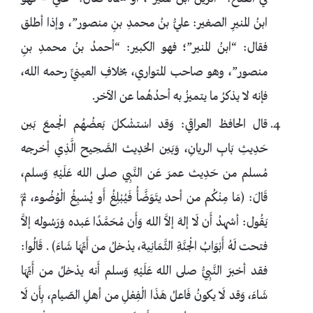
ابنُ المنيرِ الصغير: عليُّ بنُ محمدِ بنِ منصور”، وإذا أطلق
فقال: “ابنُ المنير”؛ فهو الكبير: “أحمدُ بنُ محمدِ بنِ
منصور”، وهو صاحب المتواري، بخلافِ العينيِّ رحمه الله،
فإنه لا يذكرُ ما يتميزُ به أحدُهُما عن الآخر.
قال الحافظ العراقي: وَقد اسْتشْكلَ بَعضُهُم الْجمعَ بَين
حَدِيثِ بَابِ الريانِ، وَبَين الحَدِيث الصَّحِيح الَّذِي أخرجه
مُسلم من حَدِيث عمرَ عَن النَّبِي صلى الله عَلَيْهِ وَسلم،
قَالَ: (مَا مِنْكُم من أحد يتَوَضَّأُ فَيُبْلِغُ أَو يُسْبِغُ الْوُضُوء، ثمَّ
يَقُول: أشهدُ أَن لَا إلهَ إلاَّ الله وَأَن مُحَمَّدًا عَبده وَرَسُوله إلاَّ
فتحت لَهُ أَبْوَابُ الْجنَّةِ الثَّمَانِية، يدْخلُ من أَيِّهَا شَاءَ) . قَالُوا:
فقد أخبرَ النَّبِيُّ صلى الله عَلَيْهِ وَسلم أَنه يدْخلُ من أَيِّهَا
شَاءَ، وَقد لَا يكونُ فَاعلُ هَذَا الْفِعْلِ من أهلِ الصّيام، بِأَن لَا