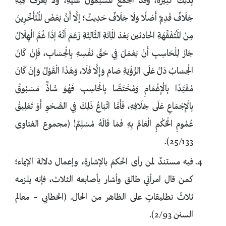
بِذَلِكَ كَثِيرَةٌ، وَقَدّ أَجْمَعَ الْمُسْلِمُونَ عَلَيْهِ، وَلَا يُعْرَفُ فِيهِ
خِلَافٌ قَدِيمٌ أَصْلًا وَلَا خِلَافٌ حَدِيثٌ؛ إلَّا أَنَّ بَعْضَ الْمُتَأَخِّرِينَ
مِنْ الْمُتَفَقِّهَةِ الحادثين بَعْدَ الْمِائَةِ الثَّالِثَةِ زَعَمَ أَنَّهُ إذَا غُمَّ الْهِلَالُ
جَازَ لِلْحَاسِبِ أَنْ يَعْمَلَ فِي حَقِّ نَفْسِهِ بِالْحِسَابِ، فَإِنْ كَانَ
الْحِسَابُ دَلَّ عَلَى الرُّؤْيَةِ صَامَ وَإِلَّا فَلَا، وَهَذَا الْقَوْلُ وَإِنْ كَانَ
مُقَيَّدًا بِالْإِغْمَامِ وَمُخْتَصًّا بِالْحَاسِبِ فَهُوَ شَاذٌّ مَسْبُوقٌ
بِالْإِجْمَاعِ عَلَى خِلَافِهِ، فَأَمَّا اتِّبَاعُ ذَلِكَ فِي الصَّحْوِ أَوْ تَعْلِيقُ
عُمُومِ الْحُكْمِ الْعَامِّ بِهِ فَمَا قَالَهُ مُسْلِمٌ! (مجموع الفتاوى
25/133).
فيه مستندٌ لمن رأى الحكمَ بالإشارةِ، وإعمال دلالة الإيماء؛
كمن قال امرأتي طالق وأشار بأصابعه الثلاث، فإنه يلزمه
ثلاثُ تطليقاتٍ على الظاهر من الحال. (الخطابي – معالم
السنن 2/93).