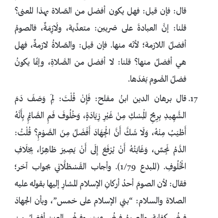
قال: فإن قيل: فهل يكون أفضل من الصّلاة بهذا المعنى؟
قلنا: إنَّ العبادةَ على ضربين: متعدِّية، ولَازِمَةٌ، فالصومُ
أفضلُ اللازمة؛ لأنّه منها. فإن قيل: والصّلاةُ لازمةٌ، فهل
هي أفضلُ منها؟ قلنا: لا أفضل من الصَّلاةِ، وإنّما يكونُ
فضلُ الصَّوم بَعْدَها.
قال برهان الدين ابنُ مفلح: فَإِنْ قُلْتَ: لِمَ وَصَفَ دَمَ
الشَّهِيدِ بِرِيحِ الْمِسْكِ مِنْ غَيْرِ زِيَادَةٍ، وَخُلُوفَ فَمِ الصَّائِمِ بِأَنَّهُ
أَطْيَبُ مِنْهُ، وَلَا شَكَّ أَنَّ الْجِهَادَ أَفْضَلُ مِنَ الصَّوْمِ؟ قُلْتُ:
الدَّمُ نَجِسٌ، وَغَايَتُهُ أَنْ يُرْفَعَ إِلَى أَنْ يَصِيرَ طَاهِرًا، بِخِلَافِ
الْخُلُوفِ. (المبدع 1/79). وأجاب القَسْطَلَّاني بجواب آخر؛
فقال: لأن الصومَ أحدُ أركانِ الإسلام المشارِ إليها بقوله عليه
الصلاة والسلام: “بني الإسلام على خمس”، وبأن الجهادَ