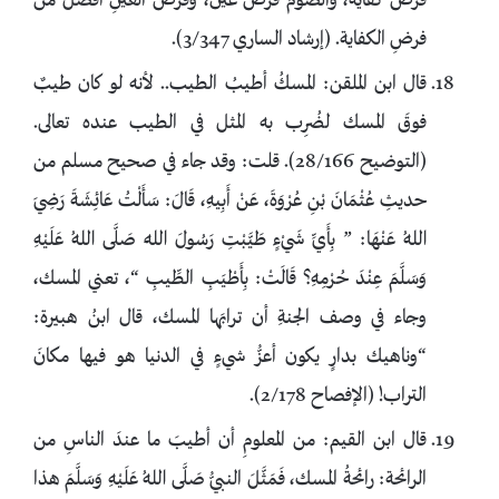
فرضُ كفاية، والصومُ فرضُ عين، وفرضُ العينِ أفضلُ من
فرضِ الكفاية. (إرشاد الساري 3/347).
قال ابن الملقن: المسكُ أطيبُ الطيب.. لأنه لو كان طيبٌ
فوقَ المسك لضُرِب به المثل في الطيب عنده تعالى.
(التوضيح 28/166). قلت: وقد جاء في صحيح مسلم من
حديثِ عُثْمَانَ بْنِ عُرْوَةَ، عَنْ أَبِيهِ، قَالَ: سَأَلْتُ عَائِشَةَ رَضِيَ
اللهُ عَنْهَا: ” بِأَيِّ شَيْءٍ طَيَّبْتِ رَسُولَ اللهِ صَلَّى اللهُ عَلَيْهِ
وَسَلَّمَ عِنْدَ حُرْمِهِ؟ قَالَتْ: بِأَطْيَبِ الطِّيبِ “، تعني المسك،
وجاء في وصف الجنةِ أن ترابَها المسك، قال ابنُ هبيرة:
“وناهيك بدارٍ يكون أعزُّ شيءٍ في الدنيا هو فيها مكانَ
التراب! (الإفصاح 2/178).
قال ابن القيم: من المعلومِ أن أطيبَ ما عندَ الناسِ من
الرائحة: رائحةُ المسك، فَمَثَّلَ النبيُّ صَلَّى اللهُ عَلَيْهِ وَسَلَّمَ هذا