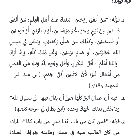
فيه فوائد:
قَوْلُهُ: “مَنْ أَنْفَقَ زَوْجَيْنِ” مَعْنَاهُ عِنْدَ أَهْلِ الْعِلْمِ: مَنْ أَنْفَقَ
شَيْئَيْنِ مِنْ نَوْعٍ وَاحِدٍ، نَحْوَ دِرْهَمَيْنِ، أَوْ دِينَارَيْنِ، أَوْ فَرَسَيْنِ،
أَوْ قَمِيصَيْنِ، وَكَذَلِكَ مَنْ صَلَّى رَكْعَتَيْنِ، وَمَشَى فِي سَبِيلِ
اللَّهِ خَطْوَتَيْنِ، أَوْ صَامَ يَوْمَيْنِ، وَنَحْو ذَلِكَ كُلِّهِ، وَإِنَّمَا أَرَادَ
-وَاللَّهُ أَعْلَمُ-: أَقَلَّ التَّكْرَارِ، وَأَقَلَّ وُجُوهِ الْمُدَاوَمَةِ عَلَى الْعَمَلِ
مِنْ أَعْمَالِ الْبِرِّ؛ لِأَنَّ الِاثْنَيْنِ أَقَلُّ الْجَمْعِ. (ابن عبد البر –
التمهيد 7/185).
فيه أن أعمالَ البرِّ كلَّها يجوزُ أن يقالَ فيها “في سبيل الله”
ولا يُخَصُّ بذلك الجهادُ وحده. (ابن بطال في شرحه 4/18).
قوله: “فمن كان من باب كذا دعي من باب كذا”، المراد:
من كان الغالب عليه في عمله وطاعته ونوافِلهِ الصلاة