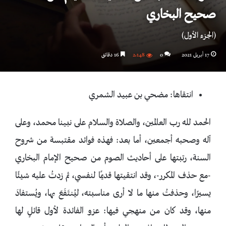
صحيح البخاري
(الجزء الأول)
17 أبريل 2021
0
2٬148
16 دقائق
انتقاها: مضحي بن عبيد الشمري
الحمد لله رب العالمين، والصلاة والسلام على نبينا محمد، وعلى
آله وصحبه أجمعين، أما بعد: فهذه فوائد مقتبسة من شروح
السنة، رتبتها على أحاديث الصوم من صحيح الإمام البخاري
-مع حذف المكرر-، وقد انتقيتها قديمًا لنفسي، ثم زدتُ عليه شيئًا
يسيرًا، وحذفتُ منها ما لا أرى مناسبته، ليُنتَفَعَ بها، ويُستفادَ
منها، وقد كان من منهجي فيها: عزو الفائدة لأول قائلٍ لها