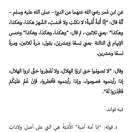
عَنِ ابنِ عُمرَ رضيَ الله عَنهما عن النبيِّ – صلى الله عليه وسلم –
أنَّهُ قالَ: “إنَّا أُمَّةٌ أُمِّيةٌ؛ لا نكتُبُ ولا نَحْسُبُ، الشَّهرُ هكذا، وهكذا،
وهكذا” -يعني ثلاثين-، ثم قال: “وهكذا، وهكذا، وهكذا” وخنس
الإبهام في الثالثة -يعني تِسعًا وَعِشريْنَ، يقول: مَرةً ثَلاثينَ، ومرةً
تسعًا وعشرين.
وقال: “لا تَصومُوا حَتى تَرَوُا الهِلالَ، ولا تُفْطِروا حَتَّى تَرَوا الهلال،
إذا رأيتموه فصوموا،، وإذا رأيتموه فأفطروا، فَإنْ غُمَّ عَلَيْكُمْ
فَاقْدُرُوا لَهُ”.
فيه فوائد:
قوله: “إنا أمة أمية” الأُمِّيَّةُ هي التي على أصلِ ولاداتِ