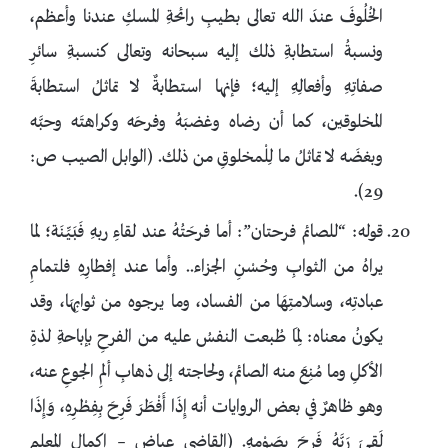
الخُلُوفَ عندَ الله تعالى بطيبِ رائحةِ المسكِ عندنا وأعظم،
ونسبةُ استطابةِ ذلك إليه سبحانه وتعالى كنسبةِ سائرِ
صفاتِهِ وأفعالِهِ إليه؛ فإنها استطابةٌ لا تماثلُ استطابةَ
المخلوقين، كما أن رضاه وغضبَهُ وفرحَه وكراهتَه وحبَّه
وبغضَه لا تماثلُ ما لِلْمخلوقِ من ذلك. (الوابل الصيب ص:
29).
قوله: “للصائم فرحتان”: أما فرحَتُهُ عند لقاءِ ربهِ فَبَيِّنَة؛ لما
يراهُ من الثوابِ وحُسْنِ الجزاء.. وأما عند إفطارِهِ فلتمامِ
عبادتِه، وسلامتِهَا من الفساد، وما يرجوه من ثوابِهَا، وقد
يكونُ معناه: لِمَا طُبعت النفسُ عليه من الفرحِ بإباحةِ لذةِ
الأكلِ وما مُنِعَ منه الصائم، ولحاجته إلى ذهابِ ألمِ الجوعِ عنه،
وهو ظاهرٌ في بعض الروايات أنه إِذَا أَفْطَرَ فَرِحَ بِفِطْرِهِ، وَإِذَا
لَقِيَ رَبَّهُ فَرِحَ بِصَوْمِهِ. (القاضي عياض – إكمال المعلم