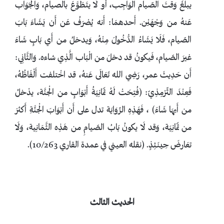
يبلغَ وَقتَ الصّيام الْوَاجِب، أَو لَا يتَطَوَّعَ بالصيام، وَالْجَوَاب
عَنهُ من وَجْهَيْن. أَحدهمَا: أَنه يُصْرَفُ عَن أَن يَشَاءَ بَابَ
الصّيام، فَلَا يَشَاءُ الدُّخُولَ مِنْهُ، وَيدخلُ من أَي بَابٍ شَاءَ
غيرَ الصّيام، فَيكونُ قد دخلَ من الْبَاب الَّذِي شاءه. وَالثَّانِي:
أَن حَدِيثَ عمر، رَضِي الله تَعَالَى عَنهُ، قد اخْتلفت أَلْفَاظُهُ،
فَعِنْدَ التِّرْمِذِيّ: (فُتِحَتْ لَهُ ثَمَانِيَةُ أَبْوَابٍ من الْجنَّة، يدْخلُ
من أَيهَا شَاءَ) ، فَهَذِهِ الرِّوَايَة تدل على أَن أَبْوَابَ الْجنَّةِ أَكثرَ
من ثَمَانِيَة، وَقد لَا يكونُ بَابُ الصّيامِ من هَذِه الثَّمَانِية، وَلَا
تعَارضَ حِينَئِذٍ. (نقله العيني في عمدة القاري 10/263).
الحديث الثالث