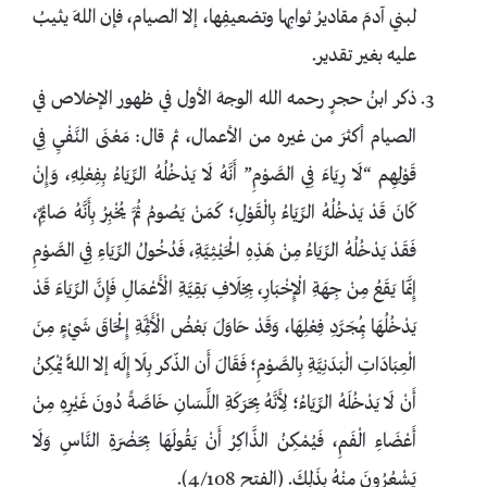
لبني آدمَ مقاديرُ ثوابِها وتضعيفِها، إلا الصيام، فإن اللهَ يثيبُ
عليه بغير تقدير.
ذكر ابنُ حجرٍ رحمه الله الوجهَ الأول في ظهور الإخلاص في
الصيام أكثرَ من غيره من الأعمال، ثم قال: مَعْنَى النَّفْيِ فِي
قَوْلِهِم “لَا رِيَاءَ فِي الصَّوْمِ” أَنَّهُ لَا يَدْخُلُهُ الرِّيَاءُ بِفِعْلِهِ، وَإِنْ
كَانَ قَدْ يَدْخُلُهُ الرِّيَاءُ بِالْقَوْلِ؛ كَمَنْ يَصُومُ ثُمَّ يُخْبِرُ بِأَنَّهُ صَائِمٌ،
فَقَدْ يَدْخُلُهُ الرِّيَاءُ مِنْ هَذِهِ الْحَيْثِيَّةِ، فَدُخُولُ الرِّيَاءِ فِي الصَّوْمِ
إِنَّمَا يَقَعُ مِنْ جِهَةِ الْإِخْبَارِ، بِخِلَافِ بَقِيَّةِ الْأَعْمَالِ فَإِنَّ الرِّيَاءَ قَدْ
يَدْخُلُهَا بِمُجَرَّدِ فِعْلِهَا، وَقَدْ حَاوَلَ بَعْضُ الْأَئِمَّةِ إِلْحَاقَ شَيْءٍ مِنَ
الْعِبَادَاتِ الْبَدَنِيَّةِ بِالصَّوْمِ؛ فَقَالَ أَن الذّكر بِلَا إِلَه إلا اللَّهُ يُمْكِنُ
أَنْ لَا يَدْخُلَهُ الرِّيَاءُ؛ لِأَنَّهُ بِحَرَكَةِ اللِّسَانِ خَاصَّةً دُونَ غَيْرِهِ مِنْ
أَعْضَاءِ الْفَمِ، فَيُمْكِنُ الذَّاكِرُ أَنْ يَقُولَهَا بِحَضْرَةِ النَّاسِ وَلَا
يَشْعُرُونَ مِنْهُ بِذَلِكَ. (الفتح 4/108).