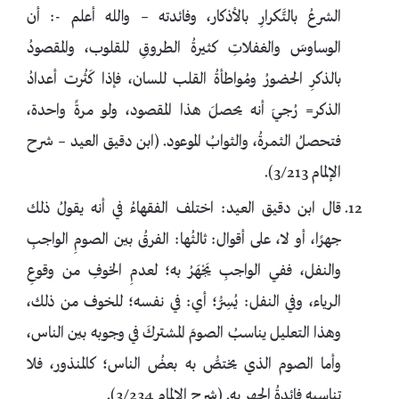
الشرعُ بالتَّكرارِ بالأذكار، وفائدته – والله أعلم -: أن
الوساوسَ والغفلاتِ كثيرةُ الطروقِ للقلوب، والمقصودُ
بالذكرِ الحضورُ ومُواطأةُ القلب للسان، فإذا كَثُرت أعدادُ
الذكر= رُجيَ أنه يحصلَ هذا المقصود، ولو مرةً واحدة،
فتحصلُ الثمرةُ، والثوابُ الموعود. (ابن دقيق العيد – شرح
الإلمام 3/213).
قال ابن دقيق العيد: اختلف الفقهاءُ في أنه يقولُ ذلك
جهرًا، أو لا، على أقوال: ثالثُها: الفرقُ بين الصومِ الواجبِ
والنفل، ففي الواجبِ يَجْهَرُ به؛ لعدمِ الخوفِ من وقوعِ
الرياء، وفي النفل: يُسِرُّ؛ أي: في نفسه؛ للخوف من ذلك،
وهذا التعليل يناسبُ الصومَ المشتركَ في وجوبه بين الناس،
وأما الصوم الذي يختصُّ به بعضُ الناس؛ كالمنذور، فلا
تناسبه فائدةُ الجهرِ به. (شرح الإلمام 3/234).