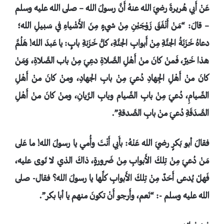
عَنْ أَبي هُريرةَ رضيَ الله عنهُ أَنَّ رسولَ الله – صلى الله عليه وسلم
– قالَ: “مَنْ أَنْفَقَ زَوْجَيْنِ مِنْ شيءٍ مِنَ الأَشْياءِ في سَبيلِ الله؛
دعاهُ خَزَنَةُ الجنَّةِ مِنْ أَبوابِ الجنَّةِ، كلُّ خَزَنةِ بابٍ: يا عَبدَ الله! هَلُمَّ
هذا خَيرٌ، فَمنْ كانَ منْ أَهْلِ الصَّلاةِ دعِيَ مِنْ باب الصَّلاةِ، وَمَنْ
كانَ منْ أَهْلِ الجِهادِ دُعيَ مِنْ بابِ الجهادِ، ومنْ كانَ منْ أَهْلِ
الصِّيامِ، دُعيَ مِنْ بابِ الصِّيام وبابِ الرَّيانِ، ومنْ كانَ منْ أَهْلِ
الصَّدَقَةِ دُعيَ منْ بابِ الصَّدقةِ”.
فقالَ أبو بَكرٍ رضيَ الله عَنْهُ: بأَبي أَنْتَ وأُمي يا رسولَ الله! ما عَلى
مَنْ دُعيَ مِنْ تِلكَ الأَبوابِ مِنْ ضَرورةٍ، ذاكَ الذي لا تَوى عليه،
فَهلْ يُدعى أَحَدٌ مِنْ تِلكَ الأَبوابِ كلِّها يا رسولَ الله؟ فقال- صلى
الله عليه وسلم -: “نَعم، وأَرجو أَنْ تكونَ منهم يا أبا بكر”.