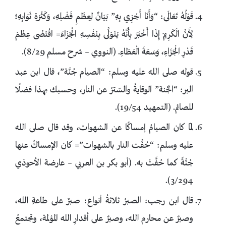
قَوْلُهُ تَعَالَى: “وَأَنَا أَجْزِي بِهِ” بَيَانٌ لِعِظَمِ فَضْلِهِ، وَكَثْرَةِ ثَوَابِهِ؛
لِأَنَّ الْكَرِيمَ إِذَا أَخْبَرَ بِأَنَّهُ يَتَوَلَّى بِنَفْسِهِ الْجَزَاءَ= اقْتَضَى عِظَمَ
قَدْرِ الْجَزَاءِ، وَسَعَةَ الْعَطَاءِ. (النووي – شرح مسلم 8/29).
قوله صلى الله عليه وسلم: “الصيام جُنَّة”، قال ابن عبد
البر: “الجُنة” الوقايةُ والسّترُ عن النار، وحسبك بهذا فضلًا
للصائم. (التمهيد 19/54).
لمّا كان الصيامُ إمساكًا عن الشهوات، وقد قال صلى الله
عليه وسلم: “حُفَّت النار بالشهوات”= كان الإمساكُ عنها
جُنَّةً كما حُفَّتْ به. (أبو بكر بن العربي – عارضة الأحوذي
3/294).
قال ابن رجب: الصبرُ ثلاثةُ أنواع: صبرٌ على طاعةِ الله،
وصبرٌ عن محارم الله، وصبرٌ على أقدارِ الله المؤلمة، وتجتمعُ