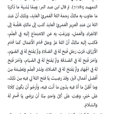
التمهيد 7/185). ثم قال ابن عبد البر: وَمِمَّا يُشْبِهُ مَا ذَكَرْنَا
مَا جَاوَبَ بِهِ مَالِكٌ رَحِمَهُ اللَّهُ الْعُمَرِيَّ الْعَابِدَ، وَذَلِكَ أَنَّ عَبْدَ
اللَّهِ بْنَ عَبْدِ الْعَزِيزِ الْعُمَرِيَّ الْعَابِدَ كَتَبَ إِلَى مَالِكٍ يَحُضُّهُ إِلَى
الِانْفِرَادِ وَالْعَمَلِ، وَيَرْغَبُ بِهِ عَنِ الِاجْتِمَاعِ إِلَيْهِ فِي الْعِلْمِ،
فَكَتَبَ إِلَيْهِ مَالِكٌ أَنَّ اللَّهَ عَزَّ وَجَلَّ قَسَّمَ الْأَعْمَالَ كَمَا قَسَّمَ
الْأَرْزَاقَ، فَرُبَّ رَجُلٍ فُتِحَ لَهُ فِي الصَّلَاةِ وَلَمْ يُفْتَحْ لَهُ فِي الصَّوْمِ،
وَآخَرُ فُتِحَ لَهُ فِي الصَّدَقَةِ وَلَمْ يُفْتَحْ لَهُ فِي الصِّيَامِ، وَآخَرُ فُتِحَ
لَهُ فِي الْجِهَادِ وَلَمْ يُفْتَحْ لَهُ فِي الصَّلَاةِ، وَنَشْرُ الْعِلْمِ وَتَعْلِيمُهُ مِنْ
أَفْضَلِ أَعْمَالِ الْبِرِّ، وَقَدْ رَضِيتُ بِمَا فَتَحَ اللَّهُ لِي فِيهِ مِنْ ذَلِكَ،
وَمَا أَظُنُّ مَا أَنَا فِيهِ بِدُونِ مَا أَنْتَ فِيهِ، وَأَرْجُو أَنْ يَكُونَ كِلَانَا
عَلَى خَيْرٍ، وَيَجِبُ عَلَى كُلِّ وَاحِدٍ مِنَّا أَنْ يَرْضَى بِمَا قُسِمَ لَهُ
وَالسَّلَامُ.