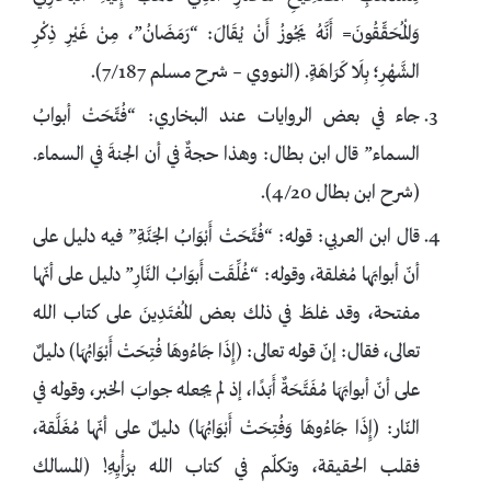
وَالْمُحَقِّقُونَ= أَنَّهُ يَجُوزُ أَنْ يُقَالَ: “رَمَضَانُ”، مِنْ غَيْرِ ذِكْرِ
الشَّهْرِ؛ بِلَا كَرَاهَةٍ. (النووي – شرح مسلم 7/187).
جاء في بعض الروايات عند البخاري: “فُتِّحَتْ أبوابُ
السماء” قال ابن بطال: وهذا حجةٌ في أن الجنةَ في السماء.
(شرح ابن بطال 4/20).
قال ابن العربي: قوله: “فُتِّحَتْ أَبْوَابُ الجَنَّةِ” فيه دليل على
أنّ أبوابَها مُغلقة، وقوله: “غُلِّقَت أَبوَابُ النَّارِ” دليل على أنّها
مفتحة، وقد غلطَ في ذلك بعض المُعْتَدِينَ على كتاب الله
تعالى، فقال: إنّ قوله تعالى: (إِذَا جَاءُوهَا فُتِحَتْ أَبْوَابُهَا) دليلٌ
على أنّ أبوابَهَا مُفَتَّحَةٌ أَبَدًا، إذ لم يجعله جوابَ الخبر، وقوله في
النّار: (إِذَا جَاءُوهَا وَفُتِحَتْ أَبْوَابُهَا) دليلٌ على أنّها مُغَلَّقة،
فقلب الحقيقة، وتكلّم في كتاب الله برَأْيِهِ! (المسالك