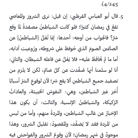
4/245).
قال أبو العباسِ القرطبي: إن قيل: نرى الشرورَ والمعاصي
تقعُ في رمضانَ كثيرًا؛ فلو كانت الشياطينُ مصفدةً لما وقع
شرٌ؟ فالجواب من أوجه: أحدها: إنما تُغَلُّ [الشياطينُ] عن
الصائمين الصومَ الذي حُوفظ على شروطه، ورُوعيت آدابه،
أما ما لم يُحَافَظْ عليه= فلا يُغَلُّ عن فاعله الشيطان. والثاني:
أنا لو سلمنا أنها صُفِّدت عن كلِّ صائم، لكن لا يلزم من
تصفيد جميعِ الشياطينِ ألا يقع شر؛ لأن لوقوعِ الشرِّ أسبابًا
أُخَرَ غيرَ الشياطين، وهي: النفوسُ الخبيثة، والعاداتُ
الرَّكيكة، والشياطينُ الإنسية. والثالث: أن يكون هذا
الإخبارُ عن غالبِ الشياطين، والمردةُ منهم، وأما من ليس
من المردة فقد لا يُصَفَّد، والمقصودُ: تقليلُ الشرور، وهذا
موجودٌ في شهرِ رمضان؛ لأن وقوعَ الشرورِ والفواحشِ فيه