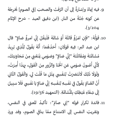
فيه إيماءٌ وإشارةٌ إلى أن الرَّفَثَ والصخبَ [في الصوم] يُخرِجُهُ
عن كونه جُنَّةً من النار. (ابن دقيق العيد – شرح الإلمام
3/204).
قَوْلُهُ: “فَإِنِ امْرُؤٌ قَاتَلَهُ أَوْ شَاتَمَهُ فَلْيَقُلْ إِنِّي امرؤٌ صَائِمٌ” قال
ابن عبد البر: فِيهِ قَوْلَانِ: أَحَدُهُمَا: أَنَّهُ يَقُولُ لِلَّذِي يُرِيدُ
مُشَاتَمَتَهُ وَمُقَاتَلَتَهُ “إِنِّي صَائِمٌ” وَصَوْمِي يَمْنَعُنِي مِنْ مُجَاوَبَتِكَ،
لِأَنِّي أَصُونُ صَوْمِي عَنِ الْخَنَا وَالزُّورِ مِنَ الْقَوْلِ، بِهَذَا أُمِرْتُ،
وَلَوْلَا ذَلِكَ لَانْتَصَرْتُ لِنَفْسِي بِمِثْلِ مَا قُلْتَ لِي. وَالْقَوْلُ الثَّانِي
أَنَّ الصَّائِمَ يَقُولُ فِي نَفْسِهِ لِنَفْسِهِ إِنِّي صَائِمٌ يَا نَفْسِي فَلَا سَبِيلَ
إِلَى شِفَاءِ غَيْظِكِ بِالْمُشَاتَمَةِ. (التمهيد 19/56).
فائدة تَكرارِ قوله “إني صائم”: تأكيدُ المعنى في النفس،
وتقريبُ النفس إلى الامتناع ممَّا ينافي الصوم، وقد وردَ