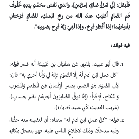
فَلْيَقلْ: إنِّي امْرُؤٌ صَائِمٌ، [مرَّتَينِ]، والذي نَفْسُ محَمَّدٍ بِيَدِهِ لَخُلُوفُ
فَمِ الصَّائِمِ أَطْيَبُ عندَ الله من ريحِ المِسْكِ، للصَّائِمِ فَرْحَتانِ
يَفْرَحُهُما؛ إذا أَفْطَرَ فَرِحَ، وإذا لَقِيَ رَبَّهُ فَرِح بِصَومِهِ”.
فيه فوائد:
قَالَ أَبُو عبيد: بَلغنِي عَن سُفْيَانَ بْنِ عُيَيْنَةَ أَنه فسر قَوْله:
“كل عملِ ابْنِ آدم لَهُ إِلَّا الصَّوْم فَإِنَّهُ لي وَأَنا أجزي بِهِ” قَالَ:
لِأَن الصَّوْمَ هُوَ الصَبر، يصبر الْإِنْسَانُ عَن الْمطعم وَالْمشْرَب
وَالنِّكَاح، ثُمَّ قَرَأَ: (إنَّمَا يُوفَّى الصَّابِرُونَ أَجْرَهُمْ بِغَيْرِ حِسابٍ).
(غريب الحديث لأبي عبيد 1/326).
قوله: “كلُّ عملِ ابنِ آدمَ له” معناه: أن لنفسِهِ منه حظًّا،
وفيه مدخلًا، وذلك لاطلاعِ الناس عليه، فهو يتعجلُ بمكانِهِ