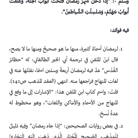
وسلم -: “إذَا دَخَلَ شهرُ رَمَضانُ فُتِّحَتْ أَبوابُ الجنة، وَغُلِّقتْ
أَبوابُ جَهَنَّمْ، وَسُلسِلَتِ الشَّياطينُ”.
فيه فوائد:
لرمضانَ أسماءٌ كثيرة، منها ما هو صحيحٌ ومنها ما لا يصح،
قال ابنُ الملقنِ في ترجمة أبي الخير الطالقاني: له “حظائرُ
القُدُس” عدَّ فيه لرمضانَ أربعةً وستين اسمًا، نقلتُها عنه في
لغات المنهاج فراجعها منه. انتهى (العقد المذهب ص141).
قلتُ: واسم كتابِ ابنِ الملقنِ هذا: “الإشارات إلى ما وقع في
المنهاج من الأسماءِ والأماكنِ واللغات”، وهو مخطوط له
عدةُ نُسخ.
في بعض روايات الصحيحين: “إذا جاء رمضان” وفِيهِ دَلِيلٌ
لِلْمَذْهَبِ الصَّحِيحِ الْمُخْتَارِ الَّذِي ذَهَبَ إِلَيْهِ الْبُخَارِيُّ