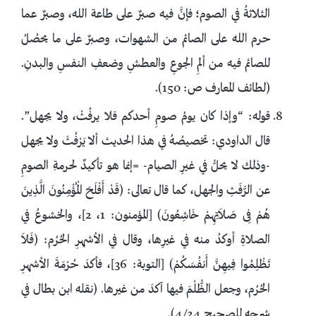
الثلاثةُ في الصوم؛ فإنَّ فيه صبرٌ على طاعة الله، وصبرٌ عما
حرم الله على الصائم من الشهوات، وصبرٌ على ما يحصُلُ
للصائم فيه من ألمِ الجوعِ والعطشِ وضعفِ النفسِ والبدنِ.
(لطائف المعارف ص: 150).
قوله: “وإذا كان يومُ صومِ أحدكم فلا يرفُثْ، ولا يجهل”.
قال الداودي: تخصيصُهُ في هذا الحديث ألا يَرْفُثَ ولا يجهل
-وذلك لا يحلُّ في غيرِ الصيام- =إنما هو تأكيدٌ لحرمةِ الصومِ
عن الرَّفَثِ والجهل، كما قال تعالى: (قَدْ أَفْلَحَ الْمُؤْمِنُونَ الَّذِينَ
هُمْ فِى صَلاَتِهِمْ خَاشِعُونَ) [المؤمنون: 1، 2]، والخشوعُ في
الصلاةِ أوكدُ منه في غيرِها، وقال في الأشهرِ الحُرُم: (فَلاَ
تَظْلِمُوا فِيهِنَّ أَنفُسَكُمْ) [التوبة: 36]، فأكدَ حُرْمَةَ الأشهرِ
الحُرُم، وجعل الظُّلْمَ فيها آكدَ من غيرها. (نقله ابن بطال في
شرحه للصحيح 4/24).