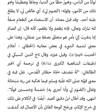
ثوابًا من الناس، ويحوزُ حظًّا من الدنيا، وجاهًا وتعظيمًا ونحو
ذلك من الأمور، وقوله: (الصوم لي)، أي خالصٌ لي، لا يطلعُ
عليه أحد.. وقد قيل معناه: أن الاستغناءَ عن الطعامِ صفةٌ
لله تبارك وتعالى، فإنه يُطْعِمُ ولا يَطْعَم، كأنه قال: إن الصائمَ
إنما يتقربُ إليَّ بأمرٍ هو متعلقٌ بصفةٍ من صفاتي، وهذا على
معنى تشبيهِ الشيءِ في بعض معانيه (الخطابي – أعلام
الحديث 2/946). وقيل غيرُه، وقال تاج الدين السبكي في
(طبقات الشافعية الكبرى 6/12) في ترجمة أبي الخير
الطالقاني: “لَهُ مُصَنف سَمَّاهُ حظائر الْقُدس.. نقل فِيهِ فِي
معنى قَوْلِه صلى الله عَلَيْهِ وَسلم فِيمَا يحكيه عَن ربه سُبْحَانَهُ
وَتَعَالَى (الصَّوْم لي وَأَنا أجزي بِهِ) خَمْسَةً وَخمسين قولًا”.
انتهى. وقد أطال ابنُ دقيق العيد -أيضًا- في الكلام على ذلك
في شرح الإلمام، ورجَّحَ الوجهَ القائلَ بأن الأعمالَ قد كُشفت