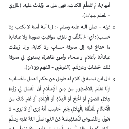
أمهاتِهَا، لم تَتَعَلَّمْ الكتابَ، فهي على ما وُلِدَتْ عليه. (المازَري
– المعلم 2/44).
قوله – صلى الله عليه وسلم -: (إنا أمة أمية لا نكتب ولا
نحسب)؛ أي: لم نُكَلَّفْ في تَعَرُّفِ مواقيتِ صومِنا ولا عباداتِنا
ما نحتاجُ فيه إلى معرفةِ حسابٍ ولا كتابة، وإنما رُبِطَتْ
عباداتُنا بأعلامٍ واضحة، وأمورٍ ظاهرة، يستوي في معرفةِ
ذلك الحُسَّابُ وغيرُهُم. (القرطبي – المفهم 3/139).
قال ابن تيمية في كلام له طويل عن حكم العمل بالحساب:
فَإِنَّا نَعْلَمُ بِالِاضْطِرَارِ مِنْ دِينِ الْإِسْلَامِ أَنَّ الْعَمَلَ فِي رُؤْيَةِ
هِلَالِ الصَّوْمِ أَوْ الْحَجِّ أَوْ الْعِدَّةِ أَوْ الْإِيلَاءِ أَوْ غَيْرِ ذَلِكَ مِنْ
الْأَحْكَامِ الْمُعَلَّقَةِ بِالْهِلَالِ بِخَبَرِ الْحَاسِبِ أَنَّهُ يُرَى أَوْ لَا يُرَى= لَا
يَجُوزُ، وَالنُّصُوصُ الْمُسْتَفِيضَةُ عَنْ النَّبِيِّ صَلَّى اللَّهُ عَلَيْهِ وَسَلَّمَ