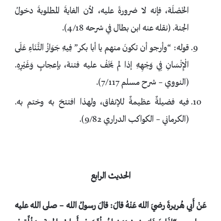
الخَصْلَة، فإنه لا ضرورةَ عليه، لأن الغايةَ المطلوبةَ دخولُ
الجنة. (نقله عنه ابن بطال في شرحه 4/18).
قوله: “وأرجو أن تكونَ منهم يا أبا بكر” فِيهِ جَوَازُ الثَّنَاءِ عَلَى
الْإِنْسَانِ فِي وَجْهِهِ إذا لم يَخَفْ عليه فتنة، بإعجابٍ وَغَيْرِهِ.
(النووي – شرح مسلم 7/117).
فيه فضيلةٌ عظيمةٌ للإنفاق، ولهذا افتتحَ به وختم به.
(الكرماني – الكواكب الدراري 9/82).
الحديث الرابع
عَنْ أَبي هُريرةَ رضيَ الله عَنْهُ قالَ: قالَ رسولُ الله – صلى الله عليه