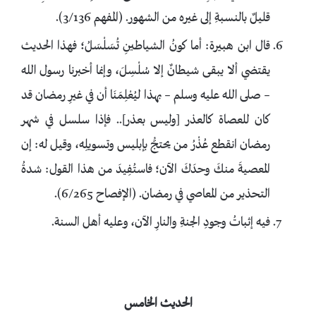
قليلٌ بالنسبةِ إلى غيره من الشهور. (المفهم 3/136).
قال ابن هبيرة: أما كونُ الشياطينِ تُسَلْسَلُ؛ فهذا الحديث
يقتضي ألا يبقى شيطانٌ إلا سُلْسِلَ، وإنما أخبرنا رسول الله
– صلى الله عليه وسلم – بهذا ليُعْلِمَنَا أن في غيرِ رمضان قد
كان للعصاة كالعذر [وليس بعذر].. فإذا سلسل في شهر
رمضان انقطع عُذْرُ من يحتجُّ بإبليس وتسويلِه، وقيل له: إن
المعصيةَ منكَ وحدَكَ الآن؛ فاستُفِيدَ من هذا القول: شدةُ
التحذير من المعاصي في رمضان. (الإفصاح 6/265).
فيه إثباتُ وجودِ الجنةِ والنارِ الآن، وعليه أهل السنة.
الحديث الخامس