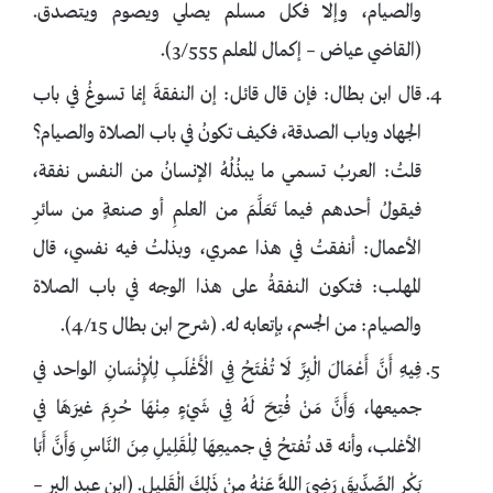
والصيام، وإلا فكل مسلم يصلي ويصوم ويتصدق.
(القاضي عياض – إكمال المعلم 3/555).
قال ابن بطال: فإن قال قائل: إن النفقةَ إنما تسوغُ في باب
الجهاد وباب الصدقة، فكيف تكونُ في باب الصلاة والصيام؟
قلتُ: العربُ تسمي ما يبذُلُهُ الإنسانُ من النفس نفقة،
فيقولُ أحدهم فيما تَعَلَّمَ من العلمِ أو صنعةٍ من سائرِ
الأعمال: أنفقتُ في هذا عمري، وبذلتُ فيه نفسي، قال
المهلب: فتكون النفقةُ على هذا الوجه في باب الصلاة
والصيام: من الجسم، بإتعابه له. (شرح ابن بطال 4/15).
فِيهِ أَنَّ أَعْمَالَ الْبِرِّ لَا تُفْتَحُ فِي الْأَغْلَبِ لِلْإِنْسَانِ الواحد في
جميعها، وَأَنَّ مَنْ فُتِحَ لَهُ فِي شَيْءٍ مِنْهَا حُرِمَ غيرَهَا في
الأغلب، وأنه قد تُفتحُ في جميعِهَا لِلْقَلِيلِ مِنَ النَّاسِ وَأَنَّ أَبَا
بَكْرٍ الصِّدِّيقَ رَضِيَ اللَّهُ عَنْهُ مِنْ ذَلِكَ الْقَلِيلِ. (ابن عبد البر –