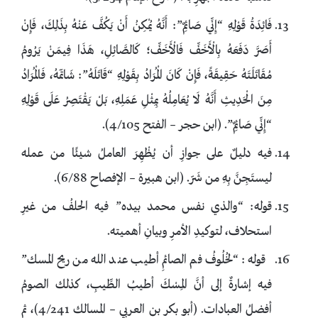
فَائِدَةُ قَوْلِهِ “إِنِّي صَائِمٌ”: أَنَّهُ يُمْكِنُ أَنْ يَكُفَّ عَنْهُ بِذَلِكَ، فَإِنْ
أَصَرَّ دَفَعَهُ بِالْأَخَفِّ فَالْأَخَفِّ؛ كَالصَّائِلِ، هَذَا فِيمَنْ يَرُومُ
مُقَاتَلَتَهُ حَقِيقَةً، فَإِنْ كَانَ الْمُرَادُ بِقَوْلِهِ “قَاتَلَهُ”: شَاتَمَهُ، فَالْمُرَادُ
مِنَ الْحَدِيثِ أَنَّهُ لَا يُعَامِلُهُ بِمِثْلِ عَمَلِهِ، بَلْ يَقْتَصِرُ عَلَى قَوْلِهِ
“إِنِّي صَائِمٌ”. (ابن حجر – الفتح 4/105).
فيه دليلٌ على جوازِ أن يُظْهِرَ العاملُ شيئًا من عمله
ليستَجِنَّ بِهِ من شَرّ. (ابن هبيرة – الإفصاح 6/88).
قوله: “والذي نفس محمد بيده” فيه الحلفُ من غيرِ
استحلاف، لتوكيدِ الأمرِ وبيانِ أهميته.
قوله: “لخُلُوفُ فم الصائمِ أطيب عند الله من ريح المسك”
فيه إشارةٌ إلى أنَّ المِسْكَ أطيبُ الطِّيبِ، كذلك الصومُ
أفضلُ العبادات. (أبو بكر بن العربي – المسالك 4/241)، ثم