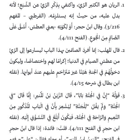
الريان هو الكثير الرِّيّ، واكتفي بِذِكْرِ الرِّيِّ عن الشِّبَعِ؛ لأنه
يدل عليه، من حيثُ إنه يستلزِمُه. (القرطبي – المفهم
3/216). وقال ابنُ حجر: أَوْ لِكَوْنِهِ -يعني العطش- أَشَقَّ عَلَى
الصَّائِمِ مِنَ الْجُوعِ. (الفتح 4/111).
قال المهلب: إنما أفردَ الصائمينَ بهذا البابِ ليسارعوا إلى الرِّيِّ
من عطشِ الصيام في الدنيا؛ إكرامًا لهم واختصاصًا، وليكونَ
دخولُهُمْ في الجنةِ هَيِّنًا غيرَ مُتَزَاحَمٍ عليهم عندَ أبوابِهَا. (نقله
ابن بطال في شرحه 4/15).
قَوْلُهُ “إِنَّ فِي الْجَنَّةِ بَابًا”، قَالَ الزَّيْنُ بْنُ الْمُنيرِ: إِنَّمَا قَالَ “فِي
الْجَنَّةِ” وَلَمْ يَقُلْ “لِلْجَنَّةِ” لِيُشْعِرَ بِأَنَّ فِي الْبَابِ الْمَذْكُورِ مِنَ
النَّعِيمِ وَالرَّاحَةِ فِي الْجَنَّةِ، فَيَكُونَ أَبْلَغَ فِي التَّشَوُّقِ إِلَيْهِ. (نقله
ابن حجرٍ في الفتح 4/111). قلتُ: فائدة: إذا قال ابنُ حجرٍ
في الفتح: “الزينُ ابنُ المنير”، أو سماه فقال: “علي”= فهو