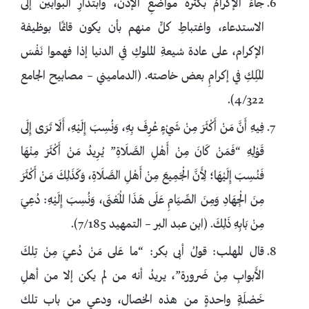
جاءَ الإكرامُ بكثرة مواضعِ الإذن، وابتدارِ البوابين إلى
الاستدعاء، واغتباطِ كلٍّ منهم بأن يكون قائمًا بوظيفة
الإكرام، على عادة شيعةِ الملوكِ في الدنيا إذا فهموا نَفْسَ
المَلِكِ في إكرامِ بعض خاصته. (الدماميني – مصابيح الجامع
4/322).
فِيهِ أَنَّ مَنْ أَكْثَرَ مِنْ شَيْءٍ عُرِفَ بِهِ، وَنُسِبَ إِلَيْهِ، أَلَا تَرَى إِلَى
قَوْلِهِ “فَمَنْ كَانَ مِنْ أَهْلِ الصَّلَاةِ” يُرِيدُ مَنْ أَكْثَرَ مِنْهَا
فَنُسِبَ إِلَيْهَا؛ لِأَنَّ الْجَمِيعَ مِنْ أَهْلِ الصَّلَاةِ، وَكَذَلِكَ مَنْ أَكْثَرَ
مِنَ الْجِهَادِ وَمِنَ الصِّيَامِ عَلَى هَذَا الْمَعْنَى، وَنُسِبَ إِلَيْهِ: دُعِيَ
مِنْ بَابِهِ ذَلِكَ. (ابن عبد البر – التمهيد 7/185).
قال المهلب: قولُ أبى بكر: “ما عَلى مَنْ دُعيَ مِنْ تِلكَ
الأَبوابِ مِنْ ضَرورة”، يريدُ أنه من لم يكن إلا من أهلِ
خَصْلَةٍ واحدةٍ من هذه الخصال، ودعي من باب تلك