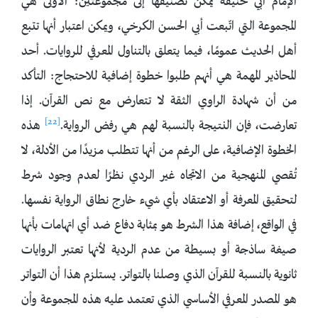
الإمام أبي حنيفة يمكن تصنيفها إلى مجموعتين: الأولى هي
المجموعة التي اتّبعت أبي الحسن الكرخي، ويمكن اعتبار أنها تتبع
أهل الحديث عمومًا، فيما يتعلق بالتناول المعرفي للروايات. أحد
المحاذير المهمة هي أنهم طلبوا خطوة إضافية للاحتجاج: التأكد
من أن شهادة الراوي الثقة لا تتعارض مع نص القرآن. إذا
[22]
تعارضت، فإن النتيجة بالنسبة لهم هي رفض الرواية.
هذه
الخطوة الإضافية، على الرغم من أنها تتطلب مزيدًا من الأدلة، لا
تُقصي المنهجية من الاتجاه غير الردي نظرًا لعدم وجود شرط
لتحقيق المعرفة أو الاعتقاد بأي شيء خارج نطاق الرواية نفسها.
في الواقع، إضافة هذا الشرط هو بمثابة دفاع ضد أي اتهامات بأنها
صيغة ساذجة أو بسيطة من عدم الردية لأنها تعتبر الروايات
ثانوية بالنسبة للقرآن الذي وصلنا بالتواتر. يستلزم هذا أن التواتر
هو المصدر المعرفي الأساسي الذي تعتمد عليه هذه المجموعة وأن