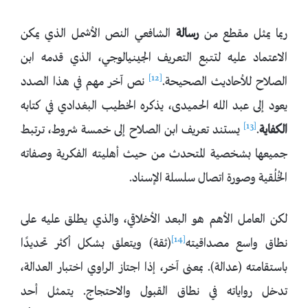
ربما يمثل مقطع من
رسالة
الشافعي النص الأشمل الذي يمكن
الاعتماد عليه لتتبع التعريف الجينيالوجي، الذي قدمه ابن
[12]
الصلاح للأحاديث الصحيحة.
نص آخر مهم في هذا الصدد
يعود إلى عبد الله الحميدى، يذكره الخطيب البغدادي في كتابه
[13]
الكفاية
.
يستند تعريف ابن الصلاح إلى خمسة شروط، ترتبط
جميعها بشخصية المتحدث من حيث أهليته الفكرية وصفاته
الخُلُقية وصورة اتصال سلسلة الإسناد.
لكن العامل الأهم هو البعد الأخلاقي، والذي يطلق عليه على
[14]
نطاق واسع مصداقيته
(ثقة) ويتعلق بشكل أكثر تحديدًا
باستقامته (عدالة). بمعنى آخر، إذا اجتاز الراوي اختبار العدالة،
تدخل رواياته في نطاق القبول والاحتجاج. يتمثل أحد