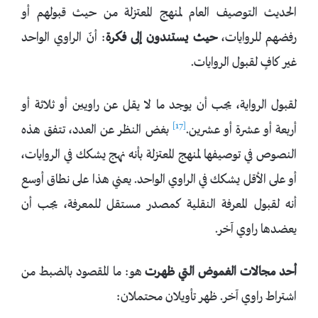
الحديث التوصيف العام لمنهج المعتزلة من حيث قبولهم أو
رفضهم للروايات،
حيث يستندون إلى فكرة
: أنّ الراوي الواحد
غير كافٍ لقبول الروايات.
لقبول الرواية، يجب أن يوجد ما لا يقل عن راويين أو ثلاثة أو
[17]
أربعة أو عشرة أو عشرين.
بغض النظر عن العدد، تتفق هذه
النصوص في توصيفها لمنهج المعتزلة بأنه نهج يشكك في الروايات،
أو على الأقل يشكك في الراوي الواحد. يعني هذا على نطاق أوسع
أنه لقبول المعرفة النقلية كمصدر مستقل للمعرفة، يجب أن
يعضدها راوي آخر.
أحد مجالات الغموض التي ظهرت
هو: ما المقصود بالضبط من
اشتراط راوي آخر. ظهر تأويلان محتملان: