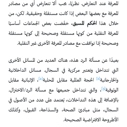
المعرفة عند التعارض. نظريًا، يجب ألا تتعارض أي من مصادر
المعرفة مع بعضها البعض إذا كانت مستقلة وحقيقية. لكن، من
خلال هذا
الحكم المسبق
، خفّضت بعض الجماعات أساسيًا
المعرفة النقلية من كونها مستقلة وصحيحة إلى كونها مستقلة
وصحيحة إذا توافقت مع مصادر المعرفة الأخرى غير النقلية.
بعيدًا عن مسألة الرد هذه، هناك العديد من المسائل الأخرى
التي تتداخل وتعتبر مركزية في السجال. مسائل الداخلانية
[2]
[1]
والخارجانية
الحجة العالمية مقابل المحلية
، الإثباتية مقابل
[3]
الوثوقية
، والتي تتداخل جميعها مع مسألة الرد/الاختزال.
بالإضافة إلى هذه التداخلات، يُعتمد على عدد من الأصول في
السجال، مثل مبادئ الصحة، والسذاجة، القبول، وكذلك
الأطروحة الافتراضية الصحيحة.