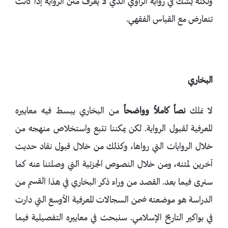
ولكنه يشك في رواية الراوي الذي لا يعرف متن الرواية إذا كانت
تتعارض مع القياس الفقهي.
البخاري
لا نملك
نصاً
كاملاً
وواضحاً
من البخاري يبسط فيه معاييره
المعرفية لقبول الرواية. لكن يمكننا تتبع واستخلاص منهجه من
خلال الروايات التي رواها، وكذلك من خلال قبول نقاد حديث
آخرين لمتنه، ومن خلال النصوص الجزئية التي وصلتنا عنه كما
سنرى فيما بعد. القصد من وراء ذكر البخاري في هذا القسم من
الدراسة هو موضعته ضمن السجالات المعرفية الأوسع التي دارت
في بواكير التاريخ الإسلامي. سنبحث في معاييره التفصيلية فيما