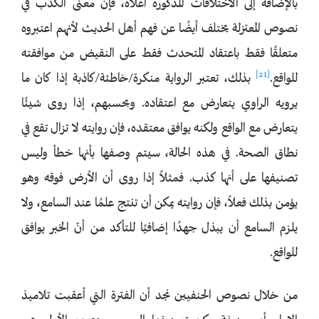
بالإضافة إلى الاختلافات المذكورة أعلاه، فإن معنى الكذب في
نصوص المعتزلة يختلف أيضًا عن فهم أهل الحديث لأنهم اعتبروه
متعلقًا فقط باعتقاد المتحدث فقط على النقيض من موافقته
[21]
للواقع.
بذلك، تعتبر الرواية منكرة/خاطئة/كاذبة إذا كان ما
يرويه الراوي يتعارض مع اعتقاده. وبحسبهم، إذا روى شيئًا
يتعارض مع الواقع ولكنه يوافق معتقده، فإن روايته لا تزال تقع في
نطاق الصحة. في هذه الحالة، سيتم وصفها بأنها خطأ وليس
تصنيفها على أنها كذب. فمثلاً إذا روى أن الأرض فوقه وهو
يؤمن بذلك فعلاً، فإن روايته يمكن أن تنتج علمًا عند السامع، ولا
يلزم السامع أن يبذل جهدًا إضافيًا للتأكد من أنّ الخبر يوافق
للواقع.
من خلال نصوص الحنفيين نجد أن الفترة التي أعقبت تلاميذ