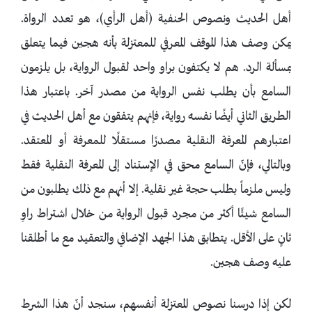
أهل الحديث ونصوص الحنفية (أهل الرأي)، هو تعدد الرواة.
يمكن وصف هذا الموقف المعرفي للمعتزلة بأنه هجين فيما يتعلق
بمسألة الرد. هم لا يكتفون براو واحد لقبول الرواية، بل يلزمون
السامع بأن يطلب نفس الرواية من مصدر آخر. باعتبار هذا
الطريق الثاني أيضًا نفسه رواية، فإنهم يتفقون مع أهل الحديث في
اعتبارهم المعرفة النقلية مصدرًا مستقلًا للمعرفة أو المعتقد.
وبالتالي، فإنّ السامع محق في الإستناد إلى المعرفة النقلية فقط
وليس ملزماً بطلب حجة غير نقلية. إلا أنهم مع ذلك يطلبون من
السامع شيئًا أكثر من مجرد قبول الرواية من خلال اشتراط راوِ
ثانٍ على الأقل. يتطابق هذا الجهد الإضافي والتعقيد مع ما أطلقنا
عليه وصف هجين.
لكن إذا درسنا نصوص المعتزلة أنفسهم، سنجد أنّ هذا الشرط