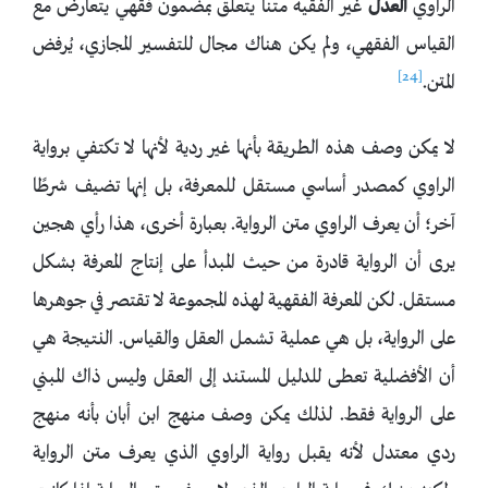
الراوي
العدل
غير الفقيه متناً يتعلق بمضمون فقهي يتعارض مع
القياس الفقهي، ولم يكن هناك مجال للتفسير المجازي، يُرفض
[24]
المتن.
لا يمكن وصف هذه الطريقة بأنها غير ردية لأنها لا تكتفي برواية
الراوي كمصدر أساسي مستقل للمعرفة، بل إنها تضيف شرطًا
آخر؛ أن يعرف الراوي متن الرواية. بعبارة أخرى، هذا رأي هجين
يرى أن الرواية قادرة من حيث المبدأ على إنتاج المعرفة بشكل
مستقل. لكن المعرفة الفقهية لهذه المجموعة لا تقتصر في جوهرها
على الرواية، بل هي عملية تشمل العقل والقياس. النتيجة هي
أن الأفضلية تعطى للدليل المستند إلى العقل وليس ذاك المبني
على الرواية فقط. لذلك يمكن وصف منهج ابن أبان بأنه منهج
ردي معتدل لأنه يقبل رواية الراوي الذي يعرف متن الرواية