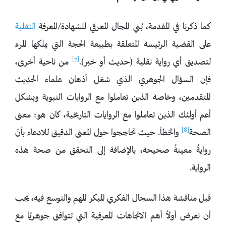
كما ذكرنا في المقدمة، بُني المجال المعرفي للشهادة/المعرفة
النقلية
على القضية الرئيسة المتعلقة بطبيعة الحجة التي يملكها المرء
[7]
لتصديق أي رواية نقلية (حديث أو خبر).
من ناحية أخرى،
فإن السؤال الجوهري الذي شغل أذهان علماء الحديث
المتقدمين، وخاصة الذين تعاملوا مع الروايات النبوية وبشكل
أعم أولئك الذين تعاملوا مع الروايات التاريخية، كان هو: معنى
[8]
الصحة
والخطأ. حيث تحاججوا حول المعنى الدقيق للادعاء بأنّ
روايةً معينةً صحيحة، بالإضافة إلى التحقق من صحة هذه
الرواية.
قبل مناقشة هذا السجال الفكري المبكر المهم والتوسع فيه، يجب
أن نعرض أولاً أهم الاتجاهات المعرفية التي تتوافق جوهريًا مع