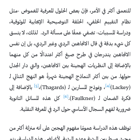
للتعمق أكثر في الأمر، فإنّ بعض الحلول المعرفية للغموض -مثل
نظام التقييم الخلفي، الحلقة التوضيحية الإيجابية للوثوقية،
ودراسة المسببات- تضفي عمقًا على مسألة الرد. لذلك، لا يتسق
كل شيء بدقة في قال الاتجاهين الردي وغير الردي، بل إن نفس
الاتجاهين يتدرجان في طرح صيغ أكثر اعتدالًا من كل منهما
بالإضافة إلى النظريات الهجينة بين الاتجاهين، والتي دار الجدل
حولها. من بين أكثر النماذج الهجينة شهرةً هو النهج الثنائي لـ
[5]
[4]
(Lackey)
، ونموذج المسارين لـ (Thagards)،
بالإضافة إلى
[6]
فكرة الضمان لـ (Faulkner).
كل هذه المسائل الثانوية
ضرورية لفهم السجال الأساسي حول الرد في المعرفة النقلية.
توظف هذه الدراسة عمومًا مفهوم الهجين على أنه منزلة أكثر من
مجرد وسط بين الردية وعدم الردية. لأغراض هذه الدراسة، يتم