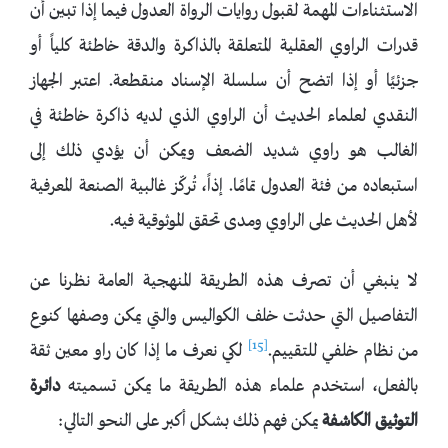
الاستثناءات المهمة لقبول روايات الرواة العدول فيما إذا تبين أن
قدرات الراوي العقلية المتعلقة بالذاكرة والدقة خاطئة كلياً أو
جزئيًا أو إذا اتضح أن سلسلة الإسناد منقطعة. اعتبر الجهاز
النقدي لعلماء الحديث أن الراوي الذي لديه ذاكرة خاطئة في
الغالب هو راوي شديد الضعف ويمكن أن يؤدي ذلك إلى
استبعاده من فئة العدول تمامًا. إذاً، تُركّز غالبية الصنعة المعرفية
لأهل الحديث على الراوي ومدى تحقق الموثوقية فيه.
لا ينبغي أن تصرف هذه الطريقة المنهجية العامة نظرنا عن
التفاصيل التي حدثت خلف الكواليس والتي يمكن وصفها كنوع
[15]
من نظام خلفي للتقييم.
لكي نعرف ما إذا كان راو معين ثقة
بالفعل، استخدم علماء هذه الطريقة ما يمكن تسميته
دائرة
التوثيق الكاشفة
يمكن فهم ذلك بشكل أكبر على النحو التالي: