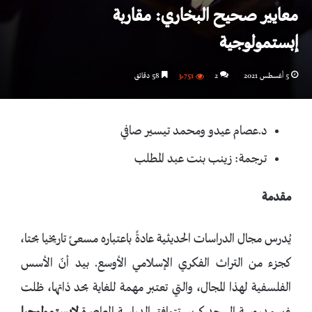
معايير صحيح البخاري: مقاربة
إبستمولوجية
5 أغسطس 2021
2
3٬751
58 دقائق
د.عصام عيدو ومحمد تيسير صافي
ترجمة: زينب بنت عبد المطلب
مقدمة
يُدرس مجال الدراسات الحديثية عادةً باعتباره مسعىً تاريخيا بحتا،
كجزء من التراث الفكري الإسلامي الأوسع. بيد أنّ الأسس
الفلسفية لهذا المجال، والتي تعتبر مهمة للغاية بحد ذاتها، ظلت