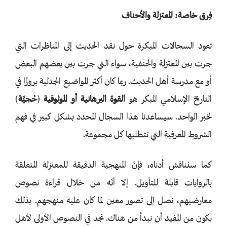
فِرق خاصة
: المعتزلة والأحناف
تعود السجالات المبكرة حول نقد الحديث إلى المناظرات التي
جرت بين المعتزلة والحنفية، سواء التي جرت بين بعضهم البعض
أو مع مدرسة أهل الحديث. ربما كان أكثر المواضيع الجدلية بروزًا في
التاريخ الإسلامي المبكر هو
القوة البرهانية أو الموثوقية
(
حُجيَّة
)
لخبر الواحد. سيساعدنا هذا السجال المحدد بشكل كبير في فهم
الشروط المعرفية التي تتطلبها كل مجموعة.
كما سنناقش أدناه، فإنّ المنهجية الدقيقة للمعتزلة المتعلقة
بالروايات قابلة للتأويل. إلا أنّه من خلال قراءة نصوص
معارضيهم، نصل إلى تصور معين لما كان عليه منهجهم. بذلك
يكون من المفيد أن نبدأ من هناك. نجد في النصوص الأولى لأهل