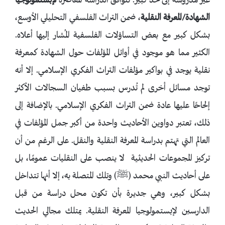
غير مدروسة إلى حد كبير. تتوافق الدراسة المعاصرة
لإبستمولوجيا
الشهادة/
المعرفة النقلية
، ضمن التراث الفلسفي التحليلي الأوسع،
بشكل كبير مع بعض التساؤلات الفلسفية المُشار إليها أعلاه.
الكثير مما هو موجود في أوائل المؤلفات حول الشهادة كمعرفة
نقلية يوجد في بواكير مؤلفات التراث الفكري الإسلامي. إلا أنه
توجد مسائل أخرى لم تُدرس بسبب طغيان السجالات الأكثر
إلحاحًا عليها عادة ضمن التراث الفكري الإسلامي. بالإضافة إلى
ذلك، تعتبر دواوين الأحاديث واحدة من أكبر جمل المؤلفات في
العالم التي تهتم بدراسة المعرفة النقلية والنقل. على الرغم من أن
تركيز المجموعات الحديثية لا ينصب على النقليات عمومًا، بل
على أحاديث النبي محمد (ﷺ) وتلك المتصلة به، إلا أنها تتداخل
بشكل كبير، وهي جديرة بأن تكون محل دراسة من قبل
الدارسين لإبستمولوجيا المعرفة النقلية. يمتلك مجالي الحديث