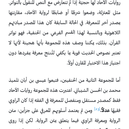
روايات الآحاد لها حجيّة إذا لم تتعارض مع النص المنقول بالتواتر.
مثل المعتزلة، وضعوا شرطًا أو ضابطًا لرواية الآحاد، مقارنتها
بمصدر آخر للمعرفة. في الحالة السابقة كان هذا المصدر مبادئهم
اللاهوتية وبالنسبة لهذا القسم الفرعي من الحنفية، فهو تواتر
القرآن. بذلك، يمكننا وصف هذه المجموعة بأنها هجينة لأنها لا
تعتبر نصوص الحديث قوية بما يكفي لتُنتج معرفة بمفردها دون
اجتياز هذا الاختبار المقارن أولاً.
أما المجموعة الثانية من الحنفيين، فتبعوا عيسى بن أبان تلميذ
محمد بن الحسن الشيباني. اعتبرت هذه المجموعة روايات الآحاد
فقط كمصدر مستقل ومنفصل للمعرفة في الفقه إذا كان الراوي
[23]
فقيهًا
عدلاً.
ومن ثم يعتمد أسلوبهم المعرفي على جزأين: متن
الرواية ومعرفة الراوي فيما يتعلق بمتن الرواية. لكن إذا روى