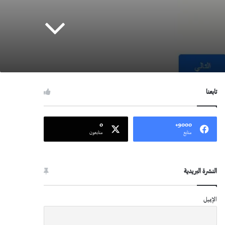
تابعنا
0
9000+
متابع
متابعون
النشرة البريدية
الإيميل