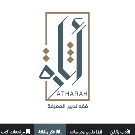
الأدب والفن
تقارير ودراسات
فكر وثقافة
مراجعات كتب