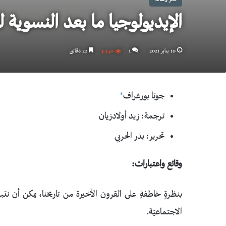
الإيديولوجيا ما بعد النسوية 
10 يناير 2021
1
3٬340
22 دقائق
جوتا بورغراف
*
ترجمة: زيد أولادزيان
تحرير: بدر الحربي
وقائع واعتبارات:
بنظرةٍ خاطفةٍ على القرون الأخيرة من تاريخنا، يمكن أن نتبي
الاجتماعيّة.