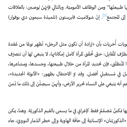
ا طبيعتُها” ومن الوظائف الأموميّة. وبالتالي فإنهُنّ يُوصين: بالعلاقات
[7]
إلى المجتمع
. إنّ شولاميث فايرستون (تلميذة سيمون دي بوفوار)
 أُخريات بأن «إرادة أن تكون مثل الرجل» تُظهِر نوعًا من عُقدة
ُّف المُقابِل: حتّى تُحقّق المرأة كامل إمكاناتها، لا ينبغي لها أن تتصرَّف
ذا المُنطَلَق، فإن تحديد المرأة من خلال طبيعتها، وجسدها، ومشاعرها،
الأمَلَ في مُستقبلٍ أفضل. وقد تمّ الاحتفال بظهور: «الأنوثة الجديدة»،
أنه ينبغي على النساء تحرير الأرض، وأنهنّ سيصِلْنَ إلى ذلك ما دُمنَ
 تمكينٌ مُصَمَّمٌ فقط كإغراقٍ في ما يسمى بالقيم الذكوريّة. وهنا، يمكن
ذكوريّتان» الإنسانيّةَ إلى حافّة الهاوية وإلى خطر الدّمار النوويّ، جاء