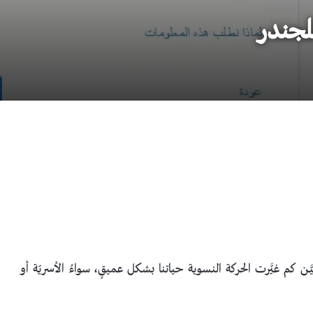
للجندر
َّـن كم غيَّرت الحركة النسوية حياتنا بشكل عميقٍ، سواءً الأسريّة أو