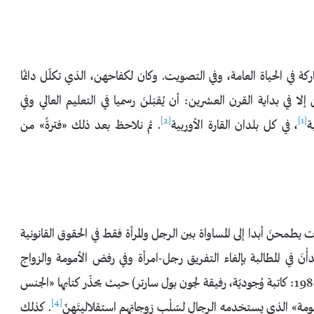
ة في الحياة العامة، وفي التصويت. وكان لكفاحهن، الذي تكلّل دائمًا
لا في بداية القرن العشرين: أن يُقبَلنَ رسميا في التعليم العالي وفي
[2]
[1]
ة
، في كل بلدان القارة الأوربية
. ثم نلاحظ بعد ذلك «فترةً» من
يطمحنَ أبدا إلى المساواة بين الرجل والمرأة فقط في الحقوق القانونية
دأْنَ في المطالبة بإلغاء التفريق رجل-امرأة وفي رفض الأمومة والزواج
والأسرة. وكُنّ يستنِدْنَ بقوّة إلى سيمون دي بوفوار (1908-1986: كاتبة وُجوديّة، رفيقة لجون بول سارتر) حيث يحذّر كتابها «الجنس
[4]
. كذلك