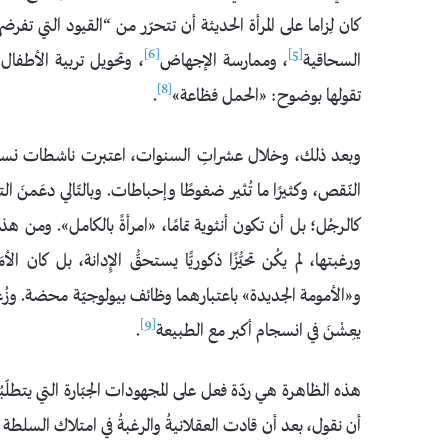
كان لِزاما على المرأة الحديثة أن تتحرّر من “القيود التي تفرضه
[6]
[5]
السحاقية
، وممارسة الإجهاض
، وتحويل تربية الأطفال 
[8]
تقولها بوضوح: «الحمل فظاعة»
.
وبعد ذلك، وخلال عشراتِ السنوات، اعتبرت ناشطات نسويات
النّقص، وكثيرًا ما تُثير ضغوطًا وإحباطات. وبالتّالي دعَمنَ التطر
كالرجُل؛ بل أن تكون أنثوية تمامًا، «امرأةً بالكامل». ومن ه
ورغبتها، لم يكُن تحيُّزًا ذكوريًّا يستحقُّ الإِدانة، بل كان 
و«الأمومة الجديدة» باعتبارهما وظائف بيولوجيّة محضة. وزُعم 
[9]
يعِشْنَ في انسجام أكبر مع الطبيعة
.
هذه الظاهرة هي ردّة فعل على المجهودات الجبّارة التي يتطلّبُها
أن نقول، بعد أن قادت العقلانيةُ والرغبةُ في امتلاك السلطة «ال