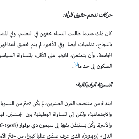
حركات تدعم حقوق المرأة:
كان ذلك عندما طالبت النساء بحقهن في التعليم، وفي المشارك
بالنجاح، تداعيات أيضا. وفي الأخير، لم يتم تحقيق أهدافهن إ
الجامعة، وأن يتمتّعنَ، قانونيا على الأقل، بالمساواة السياسي
[3]
السكون إلى حد ما
.
النسويّة الراديكالية:
ابتداءً من منتصف القرن العشرين، لم يكُن قسمٌ من النسويات 
والاجتماعية، ولكن إلى المساواة الوظيفيّة بين الجنسَيْن. فب
الثاني» (1949)، الذي عرف صدًى عالميًا كبيرًا، من «فخّ الأمومة» الذي يستخدمه الرجال لسّلْب زوجاتِهم استقلاليتَهنّ