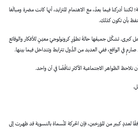
 لكننا أدركنا فيما بعدُ، مع الاهتمام المتزايد، أنها كانت مضرة ومبالَغا
تحتفظ بأن تكون كذلك.
 كبرى. تشكِّل جميعُها حالةَ تطوُّرٍ كرونولوجيّ معيّـنٍ للأفكار والوقائع
ٍ في الواقع، ففي العديد من الدُّول تترابط وتتداخل فيما بينها.
احظ الظواهر الاجتماعية الأكثر تناقُضًا في آن واحد.
ل.
قًا لعددٍ كبير من المؤرخين، فإن الحركة المُسماة بالنسوية قد ظهرت إلى