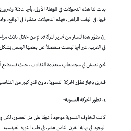
بدت لنا هذه التحولات في الوَهلة الأولى، بأنها عادلة وضروريّة؛
فيها. في الوقت الراهن، فهذه التحولات مدمِّرة في الواقع، و
إنّ تطوُّر هذا المسار من
تحرير
المرأة قد تمّ من خلال ثلاث مراحل
في الغرب. غير أنها ليست منفصلةً عن بعضها البعض بشكل صارم
نحن نعيش في مجتمعاتٍ متعدِّدة الثقافات، حيث نستطيع أن نل
فلنرى بإيجاز تطوُّر الحركة النسوية، دون قدرٍ كبير من التفاصي
1- تطور الحركة النسوية:
كانت المخاوِف النسوية موجودةً دومًا على مرّ العصور، لكن وِف
الوجود في نهاية القرن الثامن عشر، في قلب الثورة الفرنسيَة.