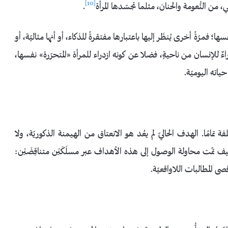
[10]
من النُّعومة والحنان، مثلما تجسّدها المرأة
.
فمرّةً أخرى يُنظَر إليها باعتبارها مفتقرةً للذكاء، أو أنها مثاليّة، أو
ءٌ للإنسان من ناحيةٍ، فضلا عن كونه ازدراء للمرأة «المتحرّرة» نفسها،
ياته اليوميّة.
امًا. الهدف الحاليّ لم يعُد هو الانعتاق من الهيمنة الذكوريّة، ولا
نا كيف تمّت محاولة الوصول إلى هذه الأهداف عبر مسلَكَيْن متناقِضَيْن:
ى المطالبات اللاواقعيّة.