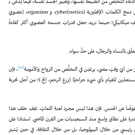
تمّ ادّعاء التخلُّص من الطبيعة نفسها، وتغيير الجسد نفسه، فيما يُدعى بـ
ن دمج الكلمات الإنجليزية
(netics) و
cyber
organism
(عضويّ
ف-ميكانيكيّ؛ حينما نريد جعل قدراتِ جسمه العضوي أكثر كفاءةً
علّق بالنساء والرجال، على حدٍّ سواء.
[12]
َ من أيّ وقتٍ مضى، يرغبْـن في التخلُّص من الزواج والأمومة
، فإن
مستعدّين للقيام بأي شيء جراحيًّا (زرع الرحم، إلخ.)؛ من أجل تجربة
ِوَضًا عن الجنس. فإن هذا ليس مجرد لعبة كلماتٍ. تقِف خلف هذا
تشرة على نطاق واسع منذ السبعينيات من القرن الماضي. استنادا على
كل رئيسي من خلال البيولوجيا، بل من خلال الثقافة. في حينِ يُشير