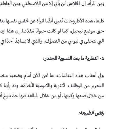
زمن المرأة. إن الخلاص لن يأتي إلا من اللامنطقي ومن العاطفي، 
طبعا، هذه الأطروحات تُعيق أيضًا المرأة عن تحقيق نفسها بنفسها؛ 
حتى موضع تبجيل، كما لو كانت حيوانًا مُقدَّسًا. إن هذا ازدرا
التي تتخفّى في لبوسٍ من التصوُّف، والذي لا يساعِدُ أحدًا في ح
2- النظرية ما بعد النسوية للجندر:
وفي أعقاب هذه النقاشات، ها نحن الآن أمام وضعيّة مختلفة تم
التحرير من الوظائف الأنثوية والأموميّة المُحَدَّدَة. وقد رأي
من خلال قمعها وكبتها، أو من خلال المبالغة فيها حدّ بلوغ أقص
رفض الطبيعة: