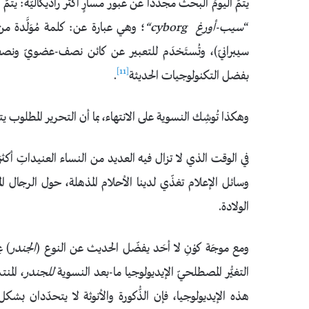
يتمُّ اليومَ البحثُ مجدّدًا عن عُبور مسارٍ أكثر راديكاليّة: ي
“
سيب-أورغ
cyborg
“
؛ وهي عبارة عن: كلمة مُوَلَّدة م
سيبرانيّ)، وتُستَخدَم للتعبير عن كائن نصف-عضويّ ونص
[11]
بفضل التكنولوجيات الحديثة
.
وهكذا تُوشِك النسوية على الانتهاء، بما أن التحرير المطلوب يت
في الوقت الذي لا تزال فيه العديد من النساء العنيداتِ أكثر
وسائل الإعلام تغذّي لدينا الأحلام المذهلة، حول الرجال ال
الولادة.
ومع موجَة كوْنِ لا أحَد يفضّل الحديث عن النوع (
الجندر
) ع
التغيُّر المصطلحيّ الإيديولوجيا ما-بعد النسوية
للجندر
، المن
هذه الإيديولوجيا، فإن الذُّكورة والأنوثة لا يتحدّدان بش