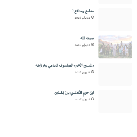
مدامع ومدافع !
22 يوليو 2026
صبغة الله
22 يوليو 2026
«المسيح الأخير» للفيلسوف العدمي بيتر زابفه
21 يوليو 2026
ابنُ حزمٍ الأندلسيِّ بينَ قِصَّتَين
18 يوليو 2026