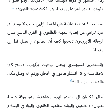
زمان، منشورا في موقع مؤسسة يقين الأمريكية، وهو بعنوان:
[1]
«الوعد النبوي للشهداء والمدينة: هل الكوفيد-19 طاعون؟»
ومما جاء فيه: «إنه علامة على الحفظ الإلهي حيث لا يوجد أي
سرد تاريخي عن إصابة المدينة بالطاعون في القرن التاسع عشر،
الرحالة الأوروبيون تعجبوا كيف أن الطاعون لم يصل قط إلى
المدينة!
والمستشرق السويسري يوهان لودفيك بركهارت (ت:1817)
لاحظ سنة 1815 انتشار طاعون في الحجاز، ورغم أنه وصل مكة،
[2]
فالمدينة بقيت سالمة.”
أحال الكاتبان إلى مصدر لهذه المشاهدة، وهو ورقة علمية
بعنوان: «الطاعون والوباء: مفاهيم الطاعون والوباء في الإسلام