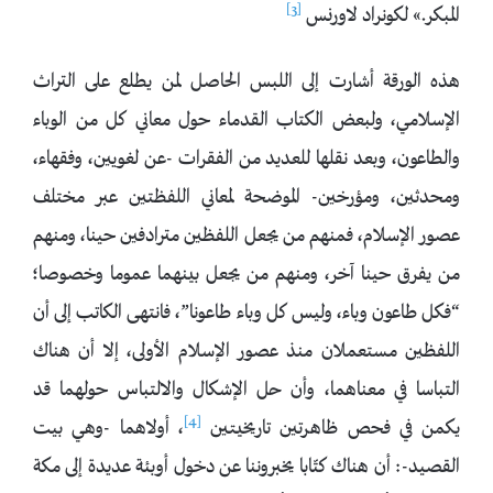
[3]
المبكر.» لكونراد لاورنس
هذه الورقة أشارت إلى اللبس الحاصل لمن يطلع على التراث
الإسلامي، ولبعض الكتاب القدماء حول معاني كل من الوباء
والطاعون، وبعد نقلها للعديد من الفقرات -عن لغويين، وفقهاء،
ومحدثين، ومؤرخين- الموضحة لمعاني اللفظتين عبر مختلف
عصور الإسلام، فمنهم من يجعل اللفظين مترادفين حينا، ومنهم
من يفرق حينا آخر، ومنهم من يجعل بينهما عموما وخصوصا؛
“فكل طاعون وباء، وليس كل وباء طاعونا”، فانتهى الكاتب إلى أن
اللفظين مستعملان منذ عصور الإسلام الأولى، إلا أن هناك
التباسا في معناهما، وأن حل الإشكال والالتباس حولهما قد
[4]
يكمن في فحص ظاهرتين تاريخيتين
، أولاهما -وهي بيت
القصيد-: أن هناك كتّابا يخبروننا عن دخول أوبئة عديدة إلى مكة