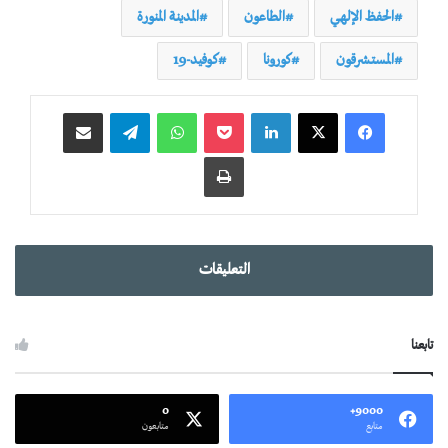
الحفظ الإلهي
الطاعون
المدينة المنورة
المستشرقون
كورونا
كوفيد-19
لينكدإن
‫Pocket
واتساب
تيلقرام
مشاركة عبر البريد
طباعة
التعليقات
تابعنا
0
9000+
متابع
متابعون