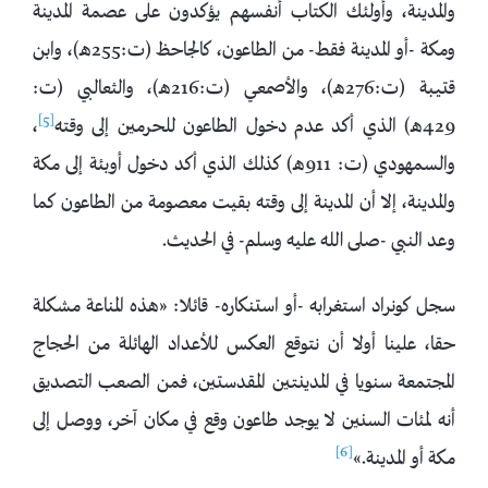
والمدينة، وأولئك الكتاب أنفسهم يؤكدون على عصمة المدينة
ومكة -أو المدينة فقط- من الطاعون، كالجاحظ (ت:255هـ)، وابن
قتيبة (ت:276هـ)، والأصمعي (ت:216هـ)، والثعالبي (ت:
[5]
429هـ) الذي أكد عدم دخول الطاعون للحرمين إلى وقته
،
والسمهودي (ت: 911هـ) كذلك الذي أكد دخول أوبئة إلى مكة
والمدينة، إلا أن المدينة إلى وقته بقيت معصومة من الطاعون كما
وعد النبي -صلى الله عليه وسلم- في الحديث.
سجل كونراد استغرابه -أو استنكاره- قائلا: «هذه المناعة مشكلة
حقا، علينا أولا أن نتوقع العكس للأعداد الهائلة من الحجاج
المجتمعة سنويا في المدينتين المقدستين، فمن الصعب التصديق
أنه لمئات السنين لا يوجد طاعون وقع في مكان آخر، ووصل إلى
[6]
مكة أو المدينة.»