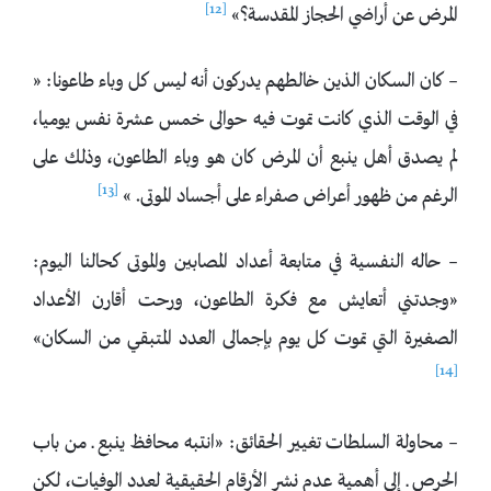
[12]
المرض عن أراضي الحجاز المقدسة؟»
– كان السكان الذين خالطهم يدركون أنه ليس كل وباء طاعونا: «
في الوقت الذي كانت تموت فيه حوالى خمس عشرة نفس يوميا،
لم يصدق أهل ينبع أن المرض كان هو وباء الطاعون، وذلك على
[13]
الرغم من ظهور أعراض صفراء على أجساد الموتى. »
– حاله النفسية في متابعة أعداد المصابين والموتى كحالنا اليوم:
«وجدتني أتعايش مع فكرة الطاعون، ورحت أقارن الأعداد
الصغيرة التي تموت كل يوم بإجمالى العدد المتبقي من السكان»
[14]
– محاولة السلطات تغيير الحقائق: «انتبه محافظ ينبع ـ من باب
الحرص ـ إلى أهمية عدم نشر الأرقام الحقيقية لعدد الوفيات، لكن