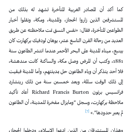
كما أكد أن المصادر الغربية المتأخرة تشهد له بذلك من
المستشرقين الذين زاروا الحجاز، والمدينة، ومكة، ونقلوا أخبار
الطواعين المتأخرة، فقال: «نفس النسق تمت ملاحظته عن طريق
العديد من رحالة القرن التاسع عشر، يوهان لودفيك بركهارت كان
بينبع، ميناء المدينة على البحر الأحمر عندما انتشر الطاعون سنة
1881، وكتب أن المرض وصل مكة، والساكنة كانت مندهشة،
فلا أحد يتذكر أن وباء الطاعون حل بمدينتهم، وأما المدينة فبقيت
إلى ذلك الوقت سالمة، وبعد خمسين سنة من ذلك ريتشارد
فرانسيس برتون Richard Francis Burton أعاد تأكيد
ملاحظة بركهارت، وسجل “ومايزال مفخرة للمدينة، أن الطاعون
[7]
لم يعبر حدودها”.»
وهذان المستشرقان من الذين ادعوا الإسلام، ودخلوا الحجاز،