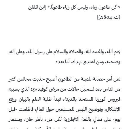
« كل طاعون وباء، وليس كل وباء طاعونًا.» [ابن الملقن
(ت:804هـ)]
بسم الله، والحمد لله، والصلاة والسلام على رسول الله، وعلى آله،
وصحبه، ومن اهتدى بهداه، أما بعد:
لعل أمر حصانة المدينة من الطاعون أصبح حديث مجالس كثير
من الناس بعد تسجيل حالات من مرض كوفيد-19 الذي يسببه
فيروس كورونا المستجد بالمدينة، فبدأ طلبة العلم بالبيان ورفع
الإشكال، وتوضيح اللبس للمسلمين حول العالم، فاطلعت -قبل
يوم- على مقالٍ باللغة الانجليزية لكل من: ناظر خان، ومنتصر