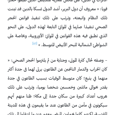
الأتراك في الدين، على عكس المغاربة المتدينين الذين طبقوا حجرا
قويا: « معروف أن دول البربر، أشد الدول تمسكا بالدين قد تبنت
ذلك النظام واتبعته، وترتب على ذلك تنفيذ قوانين الحجر
الصحي تنفيذا صارما في الموانئ التابعة لهذه الدول، على النحو
الذي تطبق فيه هذه القوانين في الموانئ الأوروبية، وبخاصة على
[17]
الشواطئ الشمالية للبحر الأبيض المتوسط. »
– وصفه لحال كثرة الموتى، وجناية من لم يلتزموا الحجر الصحي: «
كان الخراب والدمار الناتجين عن الطاعون يرثى لهما فى جدة أكثر
منهما في ينبع؛ كان متوسط الوفيات بسبب الطاعون في جدة
يقدر بحوالى مائتين وخمسين شخصا يوميا، وترتب على ذلك
هروب أعداد كبيرة من سكان جدة إلى مكة؛ ظنا منهم أنهم
سيكونون في مأمن من الطاعون عند ما يقيمون في هذه المدينة
المقدسة، لكنهم كانوا يحملون المرض معهم عند ما انتقلوا إلى تلك