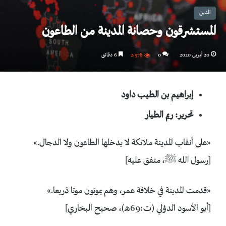
الدين
المستشرقون وحصانة المدينة من الطاعون
20 أبريل 2020
0
2٬578
6 دقائق
إبراهيم بن الطيب داود
تحرير: ريم الطيار
«على أنقاب المدينة ملائكة لا يدخلها الطاعون ولا الدجال.»
[رسول الله ﷺ، متفق عليه]
«قدمت المدينة في خلافة عمر، وهم يموتون موتا ذريعا.»
[أبو الأسود الدؤلي (ت:69هـ)، صحيح البخاري]