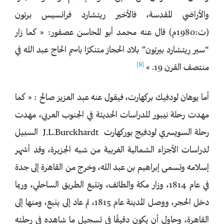
والأراضي المقدسة، فالأخير ريتشارد فرانسيس برتون
(ت:1980م) قال عنه محمد أبو المحاسن عصفور: « كما زار
“سير ريتشارد بيرتون” بلاد الحجاز متنكرًا باسم الحاج عبد الله في
[8]
منتصف القرن 19. »
أما يوهان لودفيك بركهارت، فيقول عنه عبد العزيز صالح : « كما
مهدت رحلة نيبور للدراسات الحديثة في الجنوب العربي، مهدت
رحلة السويسري لودفيج بوركهارت J.L.Burckhardt السبيل
لدراسات الأجزاء الشمالية الغربية من شبه الجزيرة، وقد أشهر
إسلامه وتسمى إبراهيم بن عبد الله، وخرج من القاهرة إلى جدة
في عام 1814، وزار مكة والطائف، وتتبع الطريق الساحلي، وربما
دخل الحجر، ووصل المدينة عام 1815، ثم عاد إلى ينبع، ومنها إلى
القاهرة، وحاول أن يكون دقيقًا فى تسجيل ما شاهده فى رحلته