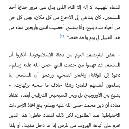
الدعاء المهيب: لا إله إلا الله، الذى يدل على مرور جنازة أحد
المسلمين، كان يتناهى إلى الأسماع من كل مكان، ومن كل حي
من أحياء بلدة ينبع، وأنا بنفسي أحصيت اثنين وأربعين دعاء من
[15]
هذا القبيل في يوم واحد فقط.”
– بعض المتربصين اليوم من دعاة الإسلاموفوبيا، أنكروا أن
المسلمين قد فهموا من حديث النبي -صلى الله عليه وسلم-،
دعوة إلى الوقاية، والحجر الصحي، وزعموا أن المسلمين إنما
يسلمون أنفسهم للقدر؛ وهذا خلاف ما سجله بركهارت: «
يشيع بين الأوروبيين بل وبين المسيحيين الشرقيين أيضا، اعتقاد
مفاده أن دين محمد -صلى الله عليه وسلم- يمنع اتخاذ الإجراءات
الاحتياطية ضد الطاعون، لكن ذلك اعتقاد خاطئ! هذا الدين
يحرم على أتباعه الهروب من المرض إذا ما دخل مدينة، أو بلدا