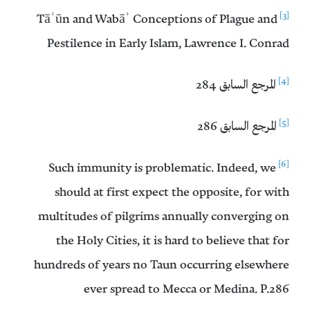
[3]
Tāʿūn and Wabāʾ Conceptions of Plague and
Pestilence in Early Islam, Lawrence I. Conrad
[4]
المرجع السابق 284
[5]
المرجع السابق 286
[6]
Such immunity is problematic. Indeed, we
should at first expect the opposite, for with
multitudes of pilgrims annually converging on
the Holy Cities, it is hard to believe that for
hundreds of years no Taun occurring elsewhere
ever spread to Mecca or Medina. P.286