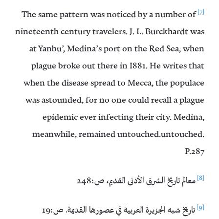
[7]
The same pattern was noticed by a number of
nineteenth century travelers. J. L. Burckhardt was
at Yanbu’, Medina’s port on the Red Sea, when
plague broke out there in I881. He writes that
when the disease spread to Mecca, the populace
was astounded, for no one could recall a plague
epidemic ever infecting their city. Medina,
meanwhile, remained untouched.untouched.
P.287
[8]
معالم تاريخ الشرق الأدنى القديم، ص:248
[9]
تاريخ شبه الجزيرة العربية في عصورها القديمة. ص:19