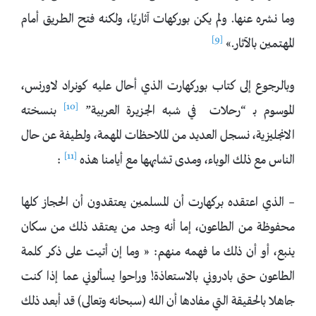
وما نشره عنها. ولم يكن بوركهات آثاريًا، ولكنه فتح الطريق أمام
[9]
المهتمين بالآثار.»
وبالرجوع إلى كتاب بوركهارت الذي أحال عليه كونراد لاورنس،
[10]
الموسوم بـ “رحلات في شبه الجزيرة العربية”
بنسخته
الانجليزية، نسجل العديد من الملاحظات المهمة، ولطيفة عن حال
[11]
الناس مع ذلك الوباء، ومدى تشابهها مع أيامنا هذه
:
– الذي اعتقده بركهارت أن المسلمين يعتقدون أن الحجاز كلها
محفوظة من الطاعون، إما أنه وجد من يعتقد ذلك من سكان
ينبع، أو أن ذلك ما فهمه منهم: « وما إن أتيت على ذكر كلمة
الطاعون حتى بادروني بالاستعاذة! وراحوا يسألوني عما إذا كنت
جاهلا بالحقيقة التي مفادها أن الله (سبحانه وتعالى) قد أبعد ذلك