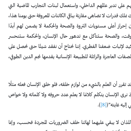
هم على تدبر عالمهم الداخلي، واستعمال لبنات التجارب الماضية التي
ك نملك قدرات لا تضاهى مقارنة بباقي الكائنات المعروفة حتى يومنا هذا،
 إحراز أعلى مستويات الثروة والصحة والحكمة لا يضمن لهم أبدًا
 الوقت، والصحة ستتآكل مع تدهور حال الإنسان، والحكمة ستنحسر
د لإثبات ضعفنا الفطري. إننا نحتاج أن نفقد شيئًا حتى نحصل على
صفات العاجزة والزائلة للطبيعة الإنسانية يقدمها نجم الدين الطوفي،
 قد تقرر أن العلم بالشيء من لوازم خلقه، فلو خلق الإنسان فعله مثلًا
إذ نرى الإنسان يتكلم كلامًا لا يعلم عدد حروفه ولا كلماته ولا خواص
 إليه غايته”(
[8]
).
 واللذان لا يبقي عليهما لهاثنا خلف الضروريات المجردة فحسب، وإنما