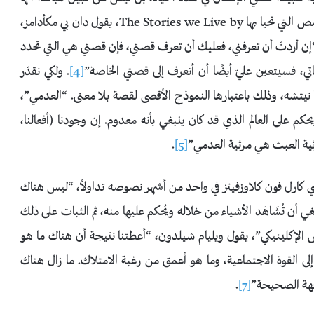
أمثل استعارة تفي بهذا الغرض. في تقديمه لكتابه القيم: القصص التي نحيا بها The Stories we Live by، يقول دان بي مكأدامز،
 أردتَ أن تعرفني، فعليك أن تعرف قصتي، فإن قصتي هي التي تحدد
تي، فسيتعين عليّ أيضًا أن أتعرف إلى قصتي الخاصة”
[4]
. ولكي نقدّر
نيتشه، وذلك باعتبارها النموذج الأقصى لقصة بلا معنى. “العدمي”،
حكم على العالم الذي قد كان ينبغي بأنه معدوم. إن وجودنا (أفعالنا،
 مرثية العبث هي مرثية العدمي”
[5]
.
ي كارل فون كلاوزفيتز في واحد من أشهر نصوصه تداولاً، “ليس هناك
 أن تُشَاهَد الأشياء من خلاله ويُحكم عليها منه، ثم الثبات على ذلك
 الإكلينيكي”، يقول ويليام شيلدون، “أعطتنا نتيجة أن هناك ما هو
ى القوة الاجتماعية، وما هو أعمق من رغبة الامتلاك. ما زال هناك
لوجهة الصحيحة”
[7]
.