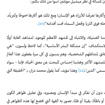
إن المسألة في نظر ميشيل مونتين أسوأ من ذلك بكثير:
ها تعرضًا للأرزاء هو الإنسان؛ ومع ذلك هو أكثرها شموخًا وكبرياًء.
حله فوق الثريا وتجعل السماء تحت أقدامه”
[10]
.
ضئيلة، والانتباه إلى المشهد الأعظم للوجود. لتشاهد الغابة أولًا
بالاستكشاف. “إن مشكلة البشر الأساسية”، كما لاحظ ولسون، “هي
 الخانق لمشاغلهم الشخصية، وهم ينسون في كل مرة يفعلون هذا العالم
 للمشهد الأكبر ويجذبنا إحساس للبحث عن معنى الحياة، فإننا – سواء
تسمى ’الدين‘،
[12]
وهذا مؤيد، كما يقول محمد دراز، بـ “الحقيقة التي
ون أن تفكر في مبدأ الإِنسان ومصيره، وفي تعليل ظواهر الكون
أو باطلًا، يقينًا أو ظنًا، تصور به القوة التي تخضع لها هذه الظواهر في