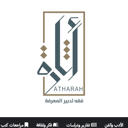
الأدب والفن
تقارير ودراسات
فكر وثقافة
مراجعات كتب