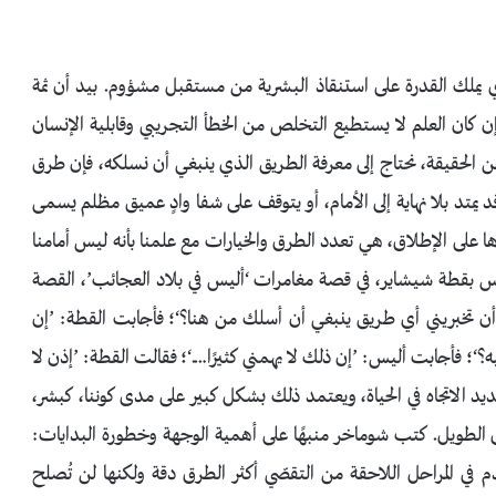
 يملك القدرة على استنقاذ البشرية من مستقبل مشؤوم. بيد أن ثمة
 كان العلم لا يستطيع التخلص من الخطأ التجريبي وقابلية الإنسان
عن الحقيقة، نحتاج إلى معرفة الطريق الذي ينبغي أن نسلكه، فإن طرق
د يمتد بلا نهاية إلى الأمام، أو يتوقف على شفا وادٍ عميق مظلم يسمى
ها على الإطلاق، هي تعدد الطرق والخيارات مع علمنا بأنه ليس أمامنا
ليس بقطة شيشاير، في قصة مغامرات ‘أليس في بلاد العجائب’، القصة
ن أن تخبريني أي طريق ينبغي أن أسلك من هنا؟‘؛ فأجابت القطة: ’إن
‘؛ فأجابت أليس: ’إن ذلك لا يهمني كثيرًا….‘؛ فقالت القطة: ’إذن لا
يد الاتجاه في الحياة، ويعتمد ذلك بشكل كبير على مدى كوننا، كبشر،
دى الطويل. كتب شوماخر منبهًا على أهمية الوجهة وخطورة البدايات:
في المراحل اللاحقة من التقصّي أكثر الطرق دقة ولكنها لن تُصلح