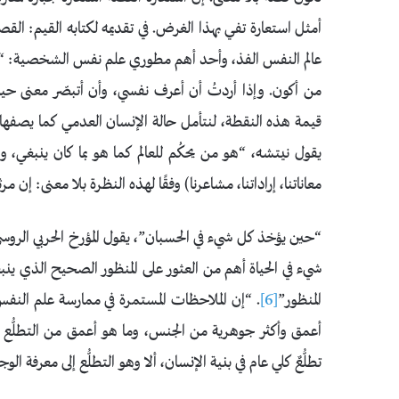
عالم النفس الفذ، وأحد أهم مطوري علم نفس الشخصية: “إن
من أكون. وإذا أردتُ أن أعرف نفسي، وأن أتبصّر معنى حيا
قيمة هذه النقطة، لنتأمل حالة الإنسان العدمي كما يصفها 
يقول نيتشه، “هو من يحكُم للعالم كما هو بما كان ينبغي، وي
معاناتنا، إراداتنا، مشاعرنا) وفقًا لهذه النظرة بلا معنى: إن
“حين يؤخذ كل شيء في الحسبان”، يقول المؤرخ الحربي الروس
شيء في الحياة أهم من العثور على المنظور الصحيح الذي ينبغي
المنظور”
[6]
. “إن الملاحظات المستمرة في ممارسة علم النفس
أعمق وأكثر جوهرية من الجنس، وما هو أعمق من التطلُّع إل
تطلُّعٌ كلي عام في بنية الإنسان، ألا وهو التطلُّع إلى معرفة ا