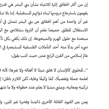
إن من أكثر الحقائق إثارة للانتباه بشأن بني البشر هي قدرت
يقومون باسترجاع دروسها لبناء ذواتهم المستقبلية. إننا بلا ش
غير أن واحدة من أهم الحقائق عن بني البشر تتمثل في أن
الاستقلال المطلق. جميعنا نعلم أن الثروة ستتلاشى مع
مبتعدة مع حلول الهرم والشيخوخة. إن ذلك يكفي بكل تأكي
شيء آخر بدلًا منه. أحد التأملات الفلسفية المستبصرة في ال
عالم إسلامي من القرن الرابع عشر، حيث كتب يقول:
“…المخلوق كالإنسان لا يخلق شيئًا لا أفعاله ولا غيرها؛ لأنه
لعلمه جملة وتفصيلًا، كمًا وكيفًا وغاية، لكن اللازم باطل؛ 
تركيبه ومعانيه، ويمشي مشيًا لا يعلم عدد خطواته ولا ما تنتهي
ومن بين القيود القاتلة الأخرى ذاتيتنا وفخرنا غير المبرر،