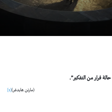
حالة فرار من التفكير”.
(مارتن هايدغر)
[1]