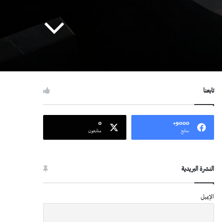
تابعنا
0
9000+
متابع
متابعون
النشرة البريدية
الإيميل