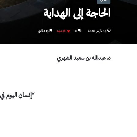
الحاجة إلى الهداية
19 مارس 2020
0
14٬238
13 دقائق
د. عبدالله بن سعيد الشهري
“إنسان اليوم في 