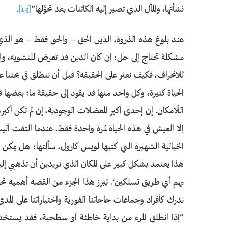
نشأتها، والمآل الذي تصير إِليه الكائنات بعد تحوُّلها”
[13]
.
عند بلوغ هذه الذروة، الدين الحق – والحق فقط – هو الذي
مشكلة تحتاج إلى حل: إن كان الدين قد تعرض للتشويه، وإن
للانحراف، فكيف نعثر على الحقيقة؟ قبل أن ننطلق في بحثنا 
الحياة كثيرة، وكل واحد منها قد يقود إلى حقيقة ما؛ بعضها ق
اللّامكان
.
إن إحدى أكبر المعضلات الوجودية، إن لم تكن أكبر
إلا العيش في هذه الحياة لمرة واحدة فقط. عندما التقت أ
الخيالية الشهيرة التي كتبها لويس كارول، سألتها: هل يمك
هذا يعتمد بشكل كبير على المكان الذي تريدين أن تذهبي إليه؟
يهم أي طريق تسلكين‘. يُبرز هذا الجزء من القصة أهمية تحد
ندرك كأفراد وجماعات حاجاتنا الفورية واختياراتنا على الم
“إذا انطلق المرء من بداية خاطئة أو سطحية، فقد يستخدم 