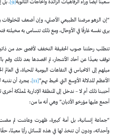
سعينا أيضًا وراء الرفاهيات الزائدة والحاجات الثانوية
[9]
. بل 
“إن الزهو مرضنا الطبيعي الأصلي، وإن أضعف المخلوقات وأكثر
يرى نفسه غارقًا في الأوحال، ومع ذلك تتسامى به مخيلته فت
تتطلب رحلتنا صوب الحقيقة التخفف لأقصى حد من ذاتيتنا ال
توقف بعيدًا عن آحاد الأشجار، ثم اقصدها بعد ذلك وقم 
ميلهم إلى الانحباس في التفاهات اليومية للحياة، في العالم
الأعظم للدلالة الأوسع التي تحيط بهم”
[11]
. بمجرد أن ننتبه
أحببنا ذلك أم لا – ندخل إلى المنطقة الإدارية لمملكة أخرى 
أجمع عليها مؤرخو الأديان” وهي أنه ما من:
“جماعة إِنسانية، بل أمة كبيرة، ظهرت وعاشت ثم مضت د
وأحداثه، ودون أن تتخذ لها في هذه المسائل رأيًا معينًا، حقًا 