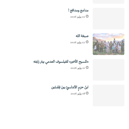
مدامع ومدافع !
22 يوليو 2026
صبغة الله
22 يوليو 2026
«المسيح الأخير» للفيلسوف العدمي بيتر زابفه
21 يوليو 2026
ابنُ حزمٍ الأندلسيِّ بينَ قِصَّتَين
18 يوليو 2026