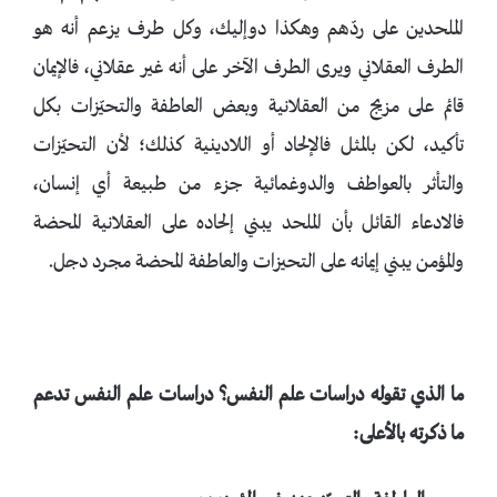
الملحدين على ردّهم وهكذا دوإليك، وكل طرف يزعم أنه هو
الطرف العقلاني ويرى الطرف الآخر على أنه غير عقلاني، فالإيمان
قائم على مزيج من العقلانية وبعض العاطفة والتحيّزات بكل
تأكيد، لكن بالمثل فالإلحاد أو اللادينية كذلك؛ لأن التحيّزات
والتأثر بالعواطف والدوغمائية جزء من طبيعة أي إنسان،
فالادعاء القائل بأن الملحد يبني إلحاده على العقلانية المحضة
والمؤمن يبني إيمانه على التحيزات والعاطفة المحضة مجرد دجل.
ما الذي تقوله دراسات علم النفس؟ دراسات علم النفس تدعم
ما ذكرته بالأعلى: