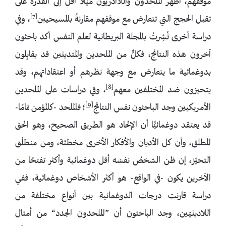
موقفهم، أظهر الملحدون واللاأدريّون مَيْلًا أقل إلى القدرة على
[7]
تقبل الحجج التي تتعارض مع موقفهم مقارنةً بالمسيحيين
، وفي
دراسة أخرى نُشِرتْ بالمجلة البريطانية لعلم النفس أكد باحثون
آخرون هذه النتائج، فكلٌّ من الملحدين والمتدينين قد يقابِلون
بدوغمائية ما يتعارض مع وجهة نظرهم أو اعتقاداتهم، وقد
[8]
يتحيزون ضد المختلفين معهم
، وفي دراسات على الملحدين
[9]
الأمريكيين وجد الباحثون نفس النتائج
؛ فالملحد -كالمؤمن تمامًا-
قد يعتقد دوغمائيًّا أن الإلحاد هو الطريق الصحيح، وهو الحق
المطلق، وأن كل الأديان والأفكار الأخرى مخطئة، ومن منطلَق
التحيّز، إن ظن الشخصُ نفسَه أقل دوغمائية وأكثر تفتحًا من
الآخرين يكون -في الواقع- هو أكثر الأشخاص دوغمائية، ففي
دراسة قارنت درجات الدوغمائية بين أنواع مختلفة من
اللادينيّين، وجد الباحثون أن ”الملحدون الجدد“ من أمثال