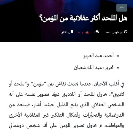
عام
هل الملحد أكثر عقلانية من المؤمن؟
30 مارس 2021
1
2٬241
5 دقائق
أحمد عبد العزيز
تحرير: عبد الله شعبان
في أغلب الأحيان، عندما يحدث نقاش بين ”مؤمن“ و”ملحد أو
لاديني“، يحاول الملحد أو اللاديني دومًا تصوير نفسه على أنه
الشخص العقلاني الذي يتبع الدليل حيثما أشار، فيبتعد عن
الدوغمائية والتحيُّزات وأشكال التفكير غير العقلانية الأخرى
والعواطف، ثم يحاول تصوير المؤمن على أنه شخص دوغمائي