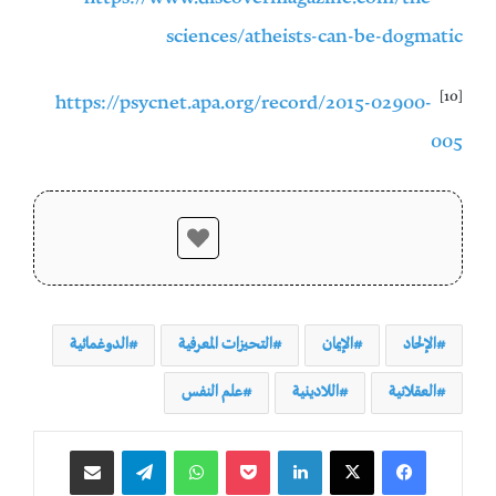
sciences/atheists-can-be-dogmatic
[10]
https://psycnet.apa.org/record/2015-02900-
005
الإلحاد
الإيمان
التحيزات المعرفية
الدوغمائية
العقلانية
اللادينية
علم النفس
لينكدإن
‫Pocket
واتساب
تيلقرام
مشاركة عبر البريد