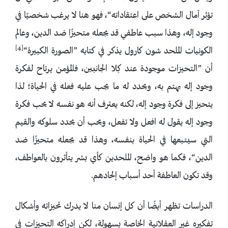
تؤثر آمال الشخص على اعتقاداته“، فهو هنا لا يرغب شخصيًا في
وجود إله، وهذا سبب عاطفي قد يجعله متحيزًا ضد الدين، وعالم
[4]
الكونيات الملحد شون كارول يذكر في كتابه ”الصورة الكبيرة“
أن ”التحيزات موجودة عند كِلا الجانبين، فالمؤمن يرتاح لفكرة
وجود إله يهتم به، ويحدد له ما يجب عليه فعله في الحياة؛ لذا
يتحيز إلى فكرة وجود إله، لكنه يعترف أنه هو نفسه لا يحب فكرة
وجود إله يقول له افعل ولا تفعل، ويحب أن يحدد سلوكه والقيم
التي سيتبعها في الحياة بنفسه، وهذا قد يجعله متحيزًا ضد
الدين“، فكما هو واضح، الملحدين كأي بشر يتأثرون بالعواطف،
وقد تكون العاطفة أحد أسباب إلحادهم.
الدراسات تظهر أيضًا أن كل إنسان منا لا يدرك تحيزاته وأشكال
تفكيره غير العقلانية الخاصة بسهولة، لكن إدراكه التحيزات في