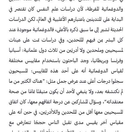
والدوغمائية المفرطة، لأن دراسات علم النفس كان تقتصر في
البداية على المتدينين باعتبارهم الأغلبية في العالم، لكن الدراسات
الحديثة تشير إلى ما سبق ذكره بالأعلى، فالدوغمائية موجودة عند
كل البشر بمن فيهم الملحدين، وفي دراسات تمت على عينات
لمسيحيين وملحدين ولا أدريّين من ثلاث دول علمانية: أسبانيا
وفرنسا وبريطانيا، وجد الباحثون باستخدام مقاييس مختلفة
لقياس الدوغمائية أنه على أحد هذه المقاييس: المسيحيون
سجلوا درجات أعلى عند عرض جمل مثل: ”هناك الكثير من ما
لم نكتشفه بعد، ولا ينبغي لأحد أن يكون متيقنًا تمامًا من صحة
معتقداته“، وسؤال المشاركين عن درجة اتفاقهم معها، كان اتفاق
المسيحيين معها أقل من الملحدين واللاأدريّين، في حين أنه على
مقياس آخر يقيس مدى تقبل الناس حججًا تتعارض مع