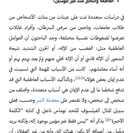
العاطفة والتحيّز عند غير المؤمنين:
في دراسات متعددة تمت على عينات من مئات الأشخاص من
طلاب جامعات، وناجين من مرض السرطان، وأفراد عائلات
تعرضوا لضغوطات نفسية مختلفة، وجد الباحثون أن العوامل
العاطفية مثل: الغضب من الإله، أو الحزن الشديد نتيجة
الشعور أن الإله قاسي أو أن الإله تخلي عنهم ولم يعد يهتم بهم أو
أنه أساء معاملتهم، كانت من الأسباب المهمة التي تسببت في
[1]،[2]
عدم إيمان بعض هؤلاء
، وبالتأكيد الأسباب العاطفية التي قد
تدفع شخصًا ما إلى عدم الإيمان هي أسباب متعددة، وتختلف من
شخص إلى شخص، ولا تقتصر على
معضلة الشر
وحسب، فعلى
سبيل المثال الفيلسوف الملحد توماس ناجل في كتابه ”الكلمة
[3]
الأخيرة“
يذكر أنه ”ليس فقط غير مؤمن بوجود إله، ولكنه يريد
ويأمل من أعماقه ألا يكون هناك إله، وأنه من غير العقلاني أن