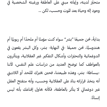
متحيِّز لدينه، وإيمانه مبني على العاطفة ورغبته الشخصية في
وجود إله وحياة بعد الموت وحسب، لكن …
بدايةً، نحن جميعًا ”بشر“ سواء كنت مؤمنًا أم ملحدًا أم ربوبيًّا أم
هندوسيًّا، نحن جميعًا -في النهاية- بشر، وكل البشر يقعون في
الدوغمائية والتحيّزات وأشكال التفكير غير العقلانية، ويتأثرون
بالعواطف كما توضح العديد من دراسات علم النفس، لأننا
-ببساطة- بشر، وهذه طبيعتنا، فحين يخبرك الملحد أو اللاديني
أنه يتخذ قراراته بناءً على العقلانية وحسب، وأنه متفتح العقل
غير دوغمائي لا يتأثر بالعاطفة، فكأنه يحاول إقناعك بأنه ليس
إنسانًا.