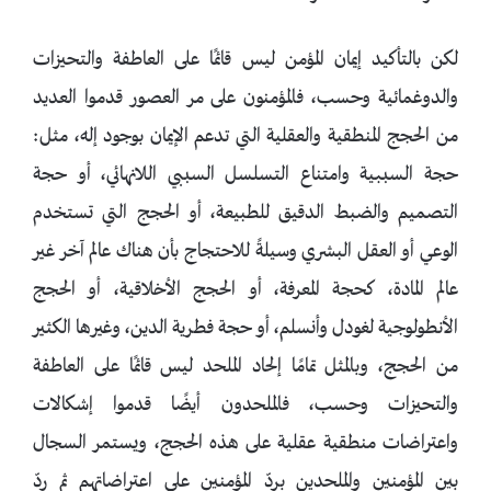
لكن بالتأكيد إيمان المؤمن ليس قائمًا على العاطفة والتحيزات
والدوغمائية وحسب، فالمؤمنون على مر العصور قدموا العديد
من الحجج المنطقية والعقلية التي تدعم الإيمان بوجود إله، مثل:
حجة السببية وامتناع التسلسل السببي اللانهائي، أو حجة
التصميم والضبط الدقيق للطبيعة، أو الحجج التي تستخدم
الوعي أو العقل البشري وسيلةً للاحتجاج بأن هناك عالم آخر غير
عالم المادة، كحجة المعرفة، أو الحجج الأخلاقية، أو الحجج
الأنطولوجية لغودل وأنسلم، أو حجة فطرية الدين، وغيرها الكثير
من الحجج، وبالمثل تمامًا إلحاد الملحد ليس قائمًا على العاطفة
والتحيزات وحسب، فالملحدون أيضًا قدموا إشكالات
واعتراضات منطقية عقلية على هذه الحجج، ويستمر السجال
بين المؤمنين والملحدين بردّ المؤمنين على اعتراضاتهم ثم ردّ