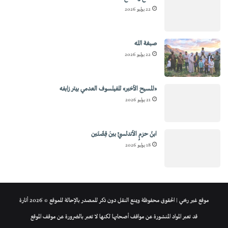
22 يوليو 2026
صبغة الله
22 يوليو 2026
«المسيح الأخير» للفيلسوف العدمي بيتر زابفه
21 يوليو 2026
ابنُ حزمٍ الأندلسيِّ بينَ قِصَّتَين
18 يوليو 2026
موقع غير ربحي | الحقوق محفوظة ويمنع النقل دون ذكر للمصدر بالإحالة للموقع © 2026 أثارة
قد تعبر المواد المنشورة عن مواقف أصحابها لكنها لا تعبر بالضرورة عن موقف الموقع