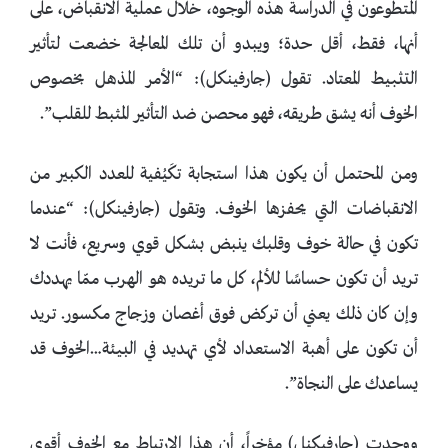
المتطوعون في الدراسة هذه الوجوه، خلال عملية الانقباض، على
أنها، فقط، أقل حدة؛ ويبدو أن تلك المعالجة خضعت لتأثير
التثبيط المعتاد. تقول (جارفينكل): “الأمر المذهل بخصوص
الخوف أنه يشق طريقه، فهو محصن ضد التأثير المثبط للقلب”.
ومن المحتمل أن يكون هذا استجابة تكَيُفية للعدد الكبير من
الانقباضات التي يحفزها الخوف. وتقول (جارفينكل): “عندما
تكون في حالة خوف وقلبك ينبض بشكل قوي وسريع، فأنت لا
تريد أن تكون حساسًا للألم، كل ما تريده هو الهرب ممّا يهددك
وإن كان ذلك يعني أن تركض فوق أغصان وزجاج مكسور. تريد
أن تكون على أهبة الاستعداد لأي تهديد في البيئة…الخوف قد
يساعدك على النجاة”.
ووجدت (جارفيكنل) مؤخراً، أن هذا الارتباط مع الخوف أقوى