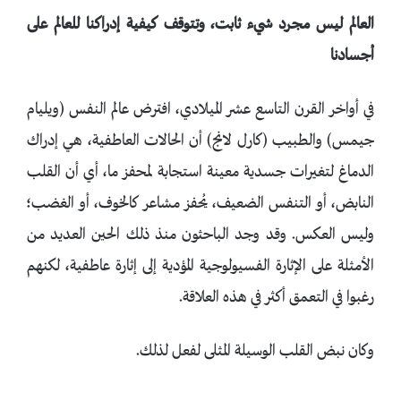
العالم ليس مجرد شيء ثابت، وتتوقف كيفية إدراكنا للعالم على
أجسادنا
في أواخر القرن التاسع عشر الميلادي، افترض عالم النفس (ويليام
جيمس) والطبيب (كارل لانج) أن الحالات العاطفية، هي إدراك
الدماغ لتغيرات جسدية معينة استجابة لمحفز ما، أي أن القلب
النابض، أو التنفس الضعيف، يُحفز مشاعر كالخوف، أو الغضب؛
وليس العكس. وقد وجد الباحثون منذ ذلك الحين العديد من
الأمثلة على الإثارة الفسيولوجية المؤدية إلى إثارة عاطفية، لكنهم
رغبوا في التعمق أكثر في هذه العلاقة.
وكان نبض القلب الوسيلة المثلى لفعل لذلك.