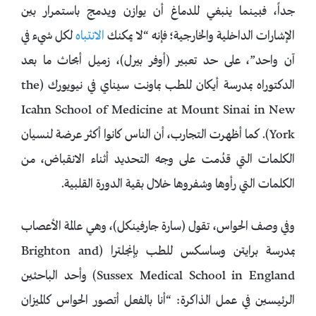
جداً، فبينما ينبغي للدماغ أن يوازن ويدمج باستمرار بين
الإشارات الداخلية والخارجية؛ فإنه “لا يمكنك
الانتباه
لكل شيء في
آن واحد”، على حد تعبير (أوفر بيرل)، زميل أبحاث ما بعد
الدكتوراه بمدرسة أيكان للطب بماونت سيناي في نيويورك (the
Icahn School of Medicine at Mount Sinai in New
York). كما أظهرت التجارب، أن الناس كانوا أكثر عرضة لنسيان
الكلمات التي قدُمت على وجه التحديد أثناء الانقباض، من
الكلمات التي رأوها وشفروها خلال بقية الدورة القلبية.
وفي وصف الحواس، تقول (سارة جارفينكل)، وهي عالمة الأعصاب
بمدرسة برايتن وساسكس للطب بإنجلترا (Brighton and
Sussex Medical School in England) وأحد الباحثين
الرئيسين في عمل الذاكرة: “أنا بالفعل أتصور الحواس كالميزان