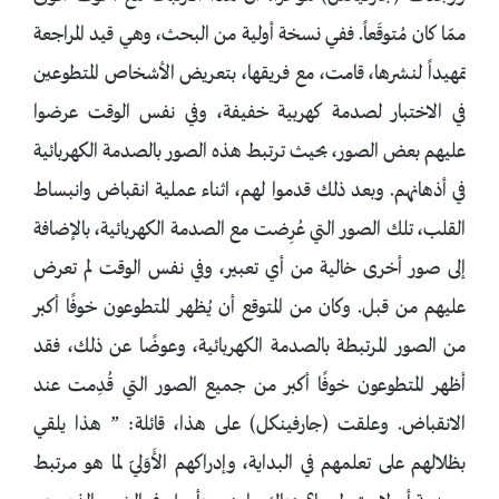
ممّا كان مُتوقَعاً. ففي نسخة أولية من البحث، وهي قيد المراجعة
تمهيداً لنشرها، قامت، مع فريقها، بتعريض الأشخاص المتطوعين
في الاختبار لصدمة كهربية خفيفة، وفي نفس الوقت عرضوا
عليهم بعض الصور، بحيث ترتبط هذه الصور بالصدمة الكهربائية
في أذهانهم. وبعد ذلك قدموا لهم، اثناء عملية انقباض وانبساط
القلب، تلك الصور التي عُرِضت مع الصدمة الكهربائية، بالإضافة
إلى صور أخرى خالية من أي تعبير، وفي نفس الوقت لم تعرض
عليهم من قبل. وكان من المتوقع أن يُظهر المتطوعون خوفًا أكبر
من الصور المرتبطة بالصدمة الكهربائية، وعوضًا عن ذلك، فقد
أظهر المتطوعون خوفًا أكبر من جميع الصور التي قُدِمت عند
الانقباض. وعلقت (جارفينكل) على هذا، قائلة: ” هذا يلقي
بظلالهم على تعلمهم في البداية، وإدراكهم الأَوَليّ لما هو مرتبط