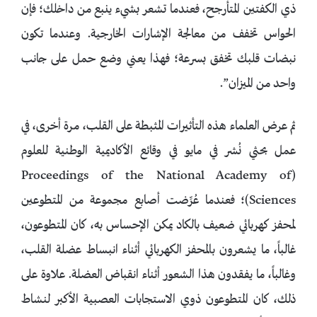
ذي الكفتين المتأرجح، فعندما تشعر بشيء ينبع من داخلك؛ فإن
الحواس تخفف من معالجة الإشارات الخارجية. وعندما تكون
نبضات قلبك تخفق بسرعة؛ فهذا يعني وضع حمل على جانب
واحد من الميزان”.
ثم عرض العلماء هذه التأثيرات المثبطة على القلب، مرة أخرى، في
عمل بحثي نُشر في مايو في وقائع الأكاديمية الوطنية للعلوم
(Proceedings of the National Academy of
Sciences)؛ فعندما عُرِّضت أصابع مجموعة من المتطوعين
لمحفز كهربائي ضعيف بالكاد يمكن الإحساس به، كان المتطوعون،
غالباً، ما يشعرون بالمحفز الكهربائي أثناء انبساط عضلة القلب،
وغالباً، ما يفقدون هذا الشعور أثناء انقباض العضلة. علاوة على
ذلك، كان المتطوعون ذوي الاستجابات العصبية الأكبر لنشاط