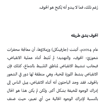
رُغم ذلك، فما لا يبدو أنه يُكبَح هو الخوف.
الخوف يشق طريقه
عام 2014م، أثبتت (جارفينكل) وزملاؤها، أن معالجة محفزات
شعورَيّ: الخوف، والتهديد؛ لم تُثبَط أثناء عملية الانقباض،
فبجانب تنشيط الانقباض لمناطق التثبيط بالدماغ، كذلك فإن
الانقباض ينشط اللوزة المخية، وهي منطقة لها دور في الشعور
بالخوف. فقد وجد الباحثون أنه أثناء الانقباض، يميل الناس إلى
إدراك الوجوه المخيفة بشكل أكبر. ولكن لم يكن هذا هو الحال
بالنسبة لإدراك الوجوه الخالية من أي تعبير، حيث صَنف