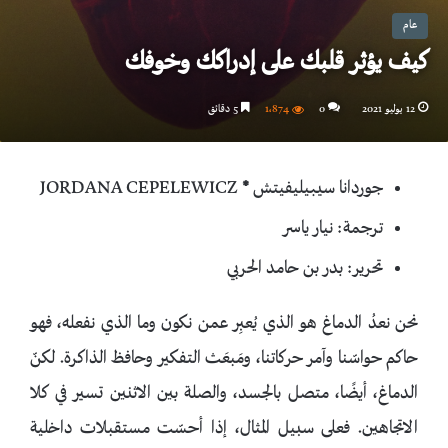
عام
كيف يؤثر قلبك على إدراكك وخوفك
12 يوليو 2021
0
1٬874
5 دقائق
جوردانا سيبيليفيتش
*
JORDANA CEPELEWICZ
ترجمة: نيار ياسر
تحرير: بدر بن حامد الحربي
نحن نعدُ الدماغ هو الذي يُعبِر عمن نكون وما الذي نفعله، فهو
حاكم حواسّنا وآمر حركاتنا، ومَبعَث التفكير وحافظ الذاكرة. لكنّ
الدماغ، أيضًا، متصل بالجسد، والصلة بين الاثنين تسير في كلا
الاتجاهين. فعلى سبيل المثال، إذا أحسّت مستقبلات داخلية