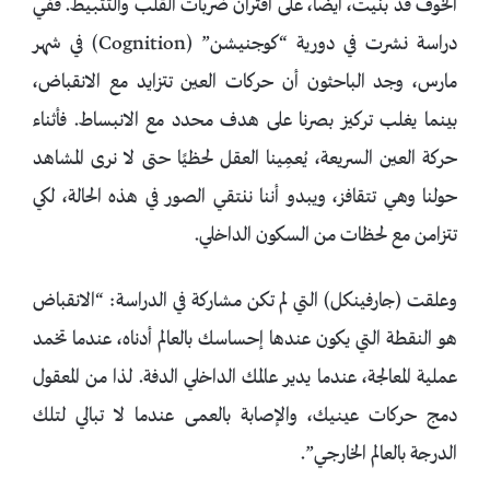
الخوف قد بنيت، أيضًا، على اقتران ضربات القلب والتثبيط. ففي
دراسة نشرت في دورية “كوجنيشن” (Cognition) في شهر
مارس، وجد الباحثون أن حركات العين تتزايد مع الانقباض،
بينما يغلب تركيز بصرنا على هدف محدد مع الانبساط. فأثناء
حركة العين السريعة، يُعمِينا العقل لحظيًا حتى لا نرى المشاهد
حولنا وهي تتقافز، ويبدو أننا ننتقي الصور في هذه الحالة، لكي
تتزامن مع لحظات من السكون الداخلي.
وعلقت (جارفينكل) التي لم تكن مشاركة في الدراسة: “الانقباض
هو النقطة التي يكون عندها إحساسك بالعالم أدناه، عندما تخمد
عملية المعالجة، عندما يدير عالمك الداخلي الدفة. لذا من المعقول
دمج حركات عينيك، والإصابة بالعمى عندما لا تبالي لتلك
الدرجة بالعالم الخارجي”.