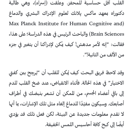
القلب أقل حساسية للمحفز. وعلقت (إسراء)، وهي طالبة
دكتوراه بمعهد ماكس پلانك لعلوم الإدراك البشري والدماغ
(Max Planck Institute for Human Cognitive and
Brain Sciences) والباحث الرئيس في هذه الدراسة؛ على هذا،
فقالت: “إنه لأمر مدهش! كيف يمُكن لإدراكنا أن يتغير في جزء
من الألف من الثانية!”.
وقد لاحظ فريق البحث كيف يُمكن للقلب أن “يُرجِح بين كفتي
الاختيار” في هذه الحالة. فأثناء الانقباض، عند ضخ القلب للدم
إلى باقي أعضاء الجسم، من الممكن أن تشعر بنبضك في أطراف
أصابعك. وسيكون مفيًدًا للدماغ إلغاء مثل تلك الإشارات، بما أنها
لا تقدم معلومات جديدة عن البيئة، لكن فعل ذلك قد يؤدي
أيضًا إلى كبح كافة أحاسيس اللمس الخفيفة.