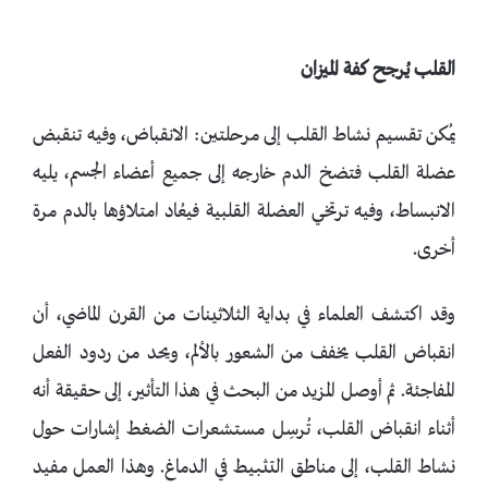
القلب يُرجح كفة الميزان
يمُكن تقسيم نشاط القلب إلى مرحلتين: الانقباض، وفيه تنقبض
عضلة القلب فتضخ الدم خارجه إلى جميع أعضاء الجسم، يليه
الانبساط، وفيه ترتخي العضلة القلبية فيعُاد امتلاؤها بالدم مرة
أخرى.
وقد اكتشف العلماء في بداية الثلاثينات من القرن الماضي، أن
انقباض القلب يخفف من الشعور بالألم، ويحد من ردود الفعل
المفاجئة. ثم أوصل المزيد من البحث في هذا التأثير، إلى حقيقة أنه
أثناء انقباض القلب، تُرسِل مستشعرات الضغط إشارات حول
نشاط القلب، إلى مناطق التثبيط في الدماغ. وهذا العمل مفيد