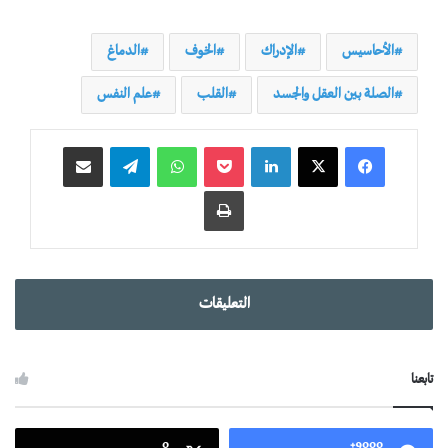
الأحاسيس
الإدراك
الخوف
الدماغ
الصلة بين العقل والجسد
القلب
علم النفس
لينكدإن
‫Pocket
واتساب
تيلقرام
مشاركة عبر البريد
طباعة
التعليقات
تابعنا
0
9000+