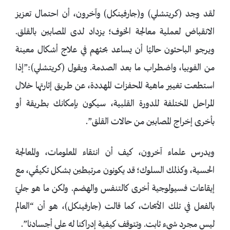
لقد وجد (كريتشلي) و(جارفينكل) وآخرون، أن احتمال تعزيز
الانقباض لعملية معالجة الخوف؛ يزداد لدى المصابين بالقلق.
ويرجو الباحثون حاليًا أن يساعد بحثهم في علاج أشكال معينة
من الفوبيا، واضطراب ما بعد الصدمة. ويقول (كريتشلي):”إذا
استطعت تغيير ماهية المحفزات المهددة، عن طريق إثارتها خلال
المراحل المختلفة للدورة القلبية، سيكون بإمكانك بطريقة أو
بأخرى إخراج المصابين من حالات القلق”.
ويدرس علماء آخرون، كيف أن انتقاء المعلومات، والمعالجة
الحسية، وكذلك السلوك؛ قد يكونون مرتبطين بشكل تكيفّي، مع
إيقاعات فسيولوجية أخرى كالتنفس والهضم. ولكن ما هو جليّ
بالفعل في تلك الأبحاث، كما قالت (جارفينكل)، هو أن “العالم
ليس مجرد شيء ثابت. وتتوقف كيفية إدراكنا له على أجسادنا”.