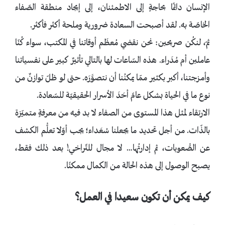
الإنسان دائمًا بحاجةٍ إلى الاطمئنان، إلى إيجاد منطقة الصّفاء
الخاصّة به. لقد أصبحت السعادة ضرورية وملحة أكثر فأكثر.
ثمّ، لنكُن صريحين: نحن نقضي مُعظَم أوقاتنا في المكتب، سواء كُنّا
عاملين أم مُدَراء. هذه السّاعات لها بالتالي تأثيرٌ كبير على نفسياتنا
وأمزجتنا، أكبر بكثير ممّا يمكنُنا أن نتصوَّرَه. حتى لو ظلّ توازنٌ من
نوع ما في الحياة بشكل عامّ أحَدَ الأسرار الحقيقيّة للسّعادة.
الارتقاء لمثل هذا المستوى من الصفاء لا بد فيه من معرفةٍ متميّزة
بالذّات. من أجل تحديد ما يجعلنا سُعَداء؛ يجب أوّلا تعلُّم الكشف
عن الصُّعوبات، ثم إدارتُها… لا مجال للتّراخي! بعد ذلك فقط،
يصبح الوصول إلى هذه الحالة من الكمال ممكنًا.
كيف يمكن أن تكون سعيدا في العمل؟