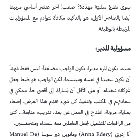
سِوى نظرةٍ سلبيّة مهدِّدَة؟ صعب! آخر عنصُر أساسيّ مرتبط
أيضا بالعناصر الأولى، هو بالتأكيد مكافأة تتواءم مع المسؤوليات
المرتبطة بالوظيفة.
مسؤولية المدير:
عندما يكون المرء مديرا، يكون الواجب مضاعَفاً: ليس فقط مُهمّاً
أن يكون سعيدا في نفسه ومبتسما، لكنّ الواجب هو طبعا جعلُ
شُرَكائه سُعَداء. أو على الأقل أن يُشاركَ إلى أقصى حدٍّ ممكنٍ في
سعادتِهم في المكتب وتنفيذِ كل شيء يخدِم هذا الغرض. إصغاء
بعناية، مرونة، انفتاح في العمل عن بعد، تدريب، متابعة… كثير
من الرافعات للتفعيل لجعل العاملين معه سعداء ومتحمّسين.
أنّا إدري (Anna Edery) ومانويل دو سوسا (Manuel De