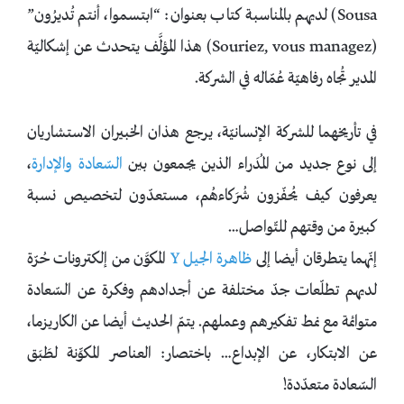
Sousa) لديهم بالمناسبة كتاب بعنوان: “ابتسموا، أنتم تُديرُون”
(Souriez, vous managez) هذا المؤلَّف يتحدث عن إشكاليّة
المدير تُجاه رفاهيّة عُمّاله في الشركة.
في تأريخهما للشركة الإنسانيّة، يرجع هذان الخبيران الاستشاريان
إلى نوع جديد من المُدَراء الذين يجمعون بين
السّعادة والإدارة
،
يعرفون كيف يُحفّزون شُرَكاءهُم، مستعدّون لتخصيص نسبة
كبيرة من وقتهم للتّواصل…
إنّهما يتطرقان أيضا إلى
ظاهرة الجيل Y
المكوَّن من إلكترونات حُرّة
لديهم تطلّعات جدّ مختلفة عن أجدادهم وفكرة عن السّعادة
متوائمة مع نمط تفكيرهم وعملهم. يتمّ الحديث أيضا عن الكاريزما،
عن الابتكار، عن الإبداع… باختصار: العناصر المكوِّنة لطَبَق
السّعادة متعدّدة!