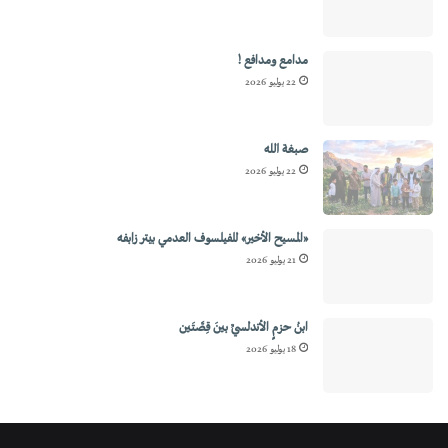
مدامع ومدافع !
22 يوليو 2026
صبغة الله
22 يوليو 2026
«المسيح الأخير» للفيلسوف العدمي بيتر زابفه
21 يوليو 2026
ابنُ حزمٍ الأندلسيِّ بينَ قِصَّتَين
18 يوليو 2026