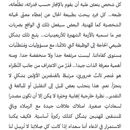
كل شخص يتعيّن عليه أن يقوم بالإنجاز حسب قدراته، تطلُّعاته،
طبعه… كل فرد يبحث بطبيعة الحال عن إعطاء معنًى لحياته
الشخصيّة كما المهنيّة. البعض سيفعل ذلك في الواقع بضربات
عبر ما نسميه بالأزمة الشهيرة للأربعينيات… يتبع ذلك بشكل
طبيعي الحاجة إلى الوظيفة التي تلائمُنا، مع مسؤوليات ومُتَطلّبات
بمستوى كفاءاتنا. ليست مرتفعة جدا ولا منخفضة جدا. ومنه
أهمية معرفة الذات جيدا… قَدْرٌ من الاعتراف من جانب النُّظَرَاء
هو عُنصر ثالثٌ ضروريّ، مرتبطٌ بالعُنصُرَين الأوّلين بشكلٍ لا
يتجزّأ. نعم. هذا يتجنّب بعض الميل إلى التقليل أو المبالغة في
التقدير… نظرة خارجية إيجابية وخيّرة لا يمكن إلا أن تكون مصدرا
لسعاداتٍ صغيرة. امتلاك علاقات جيدة مع الزملاء وباقي
المنسّقين المهنيين يشكّل كذلك ركيزةً أساسيّة. فكيف يمكننا
الاستمرار في ادّعاء أننا سعداء إذا كانت كل صِلاتِنا لا تُرسِل لنا