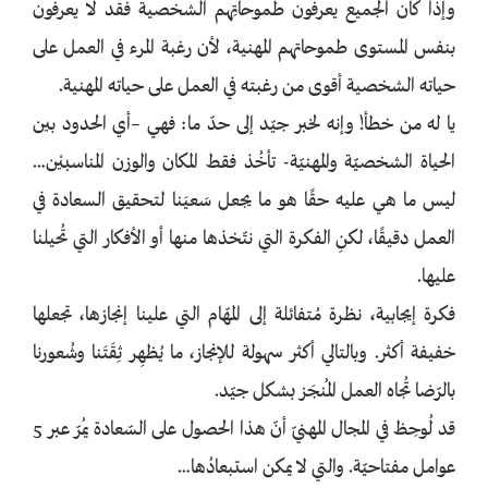
وإذا كان الجميع يعرفون طموحاتِهم الشخصية فقد لا يعرفون
بنفس المستوى طموحاتهم المهنية، لأن رغبة المرء في العمل على
حياته الشخصية أقوى من رغبته في العمل على حياته المهنية.
يا له من خطأ! وإنه لخبر جيّد إلى حدّ ما: فهي –أي الحدود بين
الحياة الشخصيّة والمهنيّة- تأخُذ فقط المكان والوزن المناسبيْن…
ليس ما هي عليه حقًا هو ما يجعل سَعيَنا لتحقيق السعادة في
العمل دقيقًا، لكنِ الفكرة التي نتّخذها منها أو الأفكار التي تُحيلنا
عليها.
فكرة إيجابية، نظرة مُتفائلة إلى المهّام التي علينا إنجازها، تجعلها
خفيفة أكثر. وبالتالي أكثر سهولة للإنجاز، ما يُظهِر ثِقَتَنا وشُعورنا
بالرّضا تُجاه العمل المُنجَز بشكل جيّد.
قد لُوحِظ في المجال المهنيّ أنّ هذا الحصول على السّعادة يمُرّ عبر 5
عوامل مفتاحيّة. والتي لا يمكن استبعادُها…