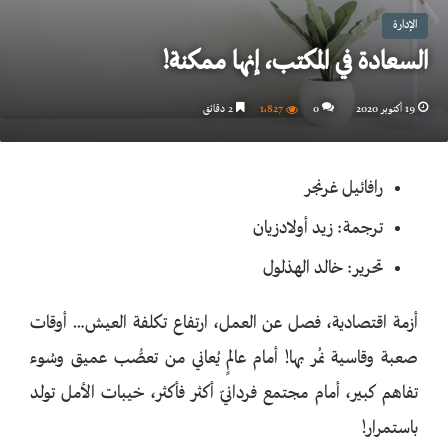
الإدارة
السعادة في المكتب، إنها ممكنة!
19 أكتوبر 2020
0
1٬827
2 دقائق
رافائيل غرنجر
ترجمة: زيد أولادزيان
تحرير: خالد الهذلول
أزمة اقتصادية، فصل عن العمل، ارتفاع تكلفة العيش… أوقات
صعبة وقاسية نمُر بها! أمام عالمٍ يُعاني من تعصُّب عميق وسُوء
تفاهم كبير، أمام مجتمع فردانيّ أكثر فأكثر، خيبات الأمل تولد
باستمرار!