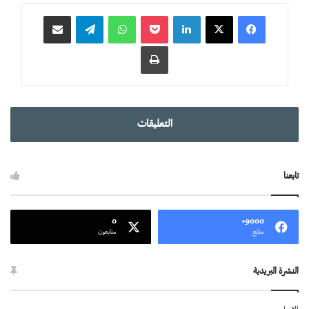
لينكدإن
‫Pocket
واتساب
تيلقرام
مشاركة عبر البريد
طباعة
التعليقات
تابعنا
0
9000+
متابع
متابعون
النشرة البريدية