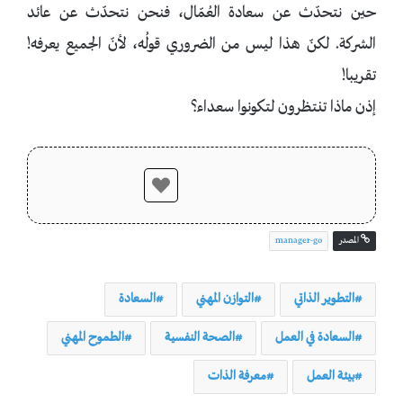
حين نتحدّث عن سعادة العُمّال، فنحن نتحدّث عن عائد
الشركة. لكنّ هذا ليس من الضروري قولُه، لأنّ الجميع يعرفه!
تقريبا!
إذن ماذا تنتظرون لتكونوا سعداء؟
المصدر
manager-go
التطوير الذاتي
التوازن المهني
السعادة
السعادة في العمل
الصحة النفسية
الطموح المهني
بيئة العمل
معرفة الذات