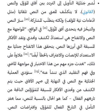
تُشير جَدَلِيَّة التأويل إلى التردد بين آفاق المؤوِّل والنص
(
القانوني
). لا يتكشَّف المعنى من النص تلقائيًا (مثل
[10]
ادِّعاءات نيّة المؤلف) ولكنّه يتطلّب المشاركة.
سَبْرُ النص
[11]
والتبحُّرُ فيه يتحدى أفق المُؤوِّل.
في الواقع، “المواجهة مع
النص والانفتاح هي استعدادٌ لكشف وتحدي ونقد الأفكار
المسبقة التي أبرزها النص. يتحقق هذا الانفتاح جدليًا مع
[12]
الاستعداد للإنصات والاعتراف بالخطأ أيضًا”.
علاوةً على
ذلك، “يحدث جزء مهم من هذا الاختبار في مواجهة الماضي
[13]
وفي فهم التقليد الذي ننشأ عنه”.
ستؤدي العملية
الجَدَليَّة مع النص في النهاية إلى صهر الآفاق حيث يتم
الكشف عن وتحدي الأفكار المسبقة للمُؤَوِّلين الناتجة عن
تاريخهم الفعّال – كما هو الحال بالنسبة للنص، مما يحفز
التأمل في التاريخ الفعال للمُؤَوِّل وافتراضات النص.