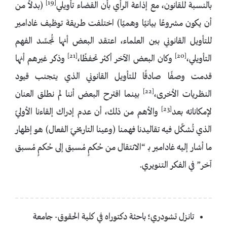
[19]
بالنسبة للقانون، مع إذاعة الرأي بأن القضاء تأويلي
(بدلاً من
أن يكون مشروعًا بيانيًا وهميًا) اختلفت طريقة توظيف غادامير
للتأويل القانوني بين العلماء، اعتقد البعض أنها تُجسِّد الفهم
[21]
[20]
التأويلي،
وكان البعض الآخر أكثر تحفظًا،
وذكر غيرهم أنها
قدمت وصفًا صادقًا للتأويل القانوني الذي يتجنب قيود
[22]
النظريات الأخرى،
بينما اقترح البعض أننا لم نطلق العنان
[23]
لإمكاناته بعد
والأهم من ذلك، أن عدم إدراك إلقاءنا الأوليّ
الذي تُشكِّل فيه تقاليدنا فهمنا (وعينا التاريخيّ الفعال) هو إظهار
ما أشار إليه غادامير بـ “الانتقال من حُكمٍ مُسبق إلى حُكمٍ مُسبق
آخر” في الفكر التنويري.
تانزل تشودري؛ باحثة دكتوراه في كلية الحقوق- جامعة