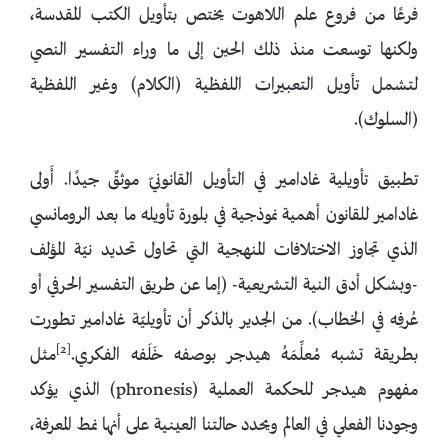
فرعًا من فروع علم اللاهوت يختص بتأويل الكتب المقدسة،
ولكنها توسعت منذ ذلك الحين إلى ما وراء التفسير النصي
لتشمل تأويل التعبيرات اللفظية (الكلام) وغير اللفظية
(السلوك).
تطبيق تأويلية غادامير في التأويل القانونيّ موثقٌ جيدًا. أَولى
غادامير للقانون أهمية نموذجية في بلورة تأويله ما بعد الرومانسي
الذي تجاوز الاختلافات المنهجية التي تحاول تحديد نيّة المؤلف
-وبشكل أدق النية التشريعية- (إما عن طريق التفسير الحرفي أو
عُرفِه في الخطاب). من الجدير بالذكر أن تأويليّة غادامير تطورت
[2]
بطريقة تشبه مُعلِّمَهُ هيدجر بوصفه خَلَفه الفكري.
مثل
مفهوم هيدجر للحكمة العملية (phronesis) الذي يؤكد
وجودنا الفعلي في العالم ويحدد حالتنا العينية على أنها نمط المعرفة،