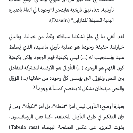
مستقلة إلى حد كبير عن أي منهج، وأننا في الواقع كائنات
تأويلية. هنا، تبنّى تاريخيّة هايدجر لـ”وجودنا في العالم باعتباره
البنية المسبقة للدازاين” (Dasein):
لقد أُلقي بنا في عالم تُشكلنا سياقاته وتحدُّ من خيالنا، وبالتالي
خياراتنا. حقيقة وجودنا هو عملية تأويلِ ماضينا، الذي يُسقَط
علينا ونستجيب له (…) ليس بكيفيّة فهم الوجود ولكن بكيفيّة
كونِ الفهمِ هو الوجود (…) التأويلُ هو الأرضية المشتركة للتفاعل
بين النص والمؤوِّل التي يؤسس كلٌّ وجوده من خلالها (…) المؤوِّل
[5]
والنص مرتبطان بشكل لا ينفصم كمسألة وجود.
بعبارة أوضح؛ التأويل ليس أمرًا “نفعله”، بل أمرٌ “نكونُه”. ومن ثم
فإن التفكير في طرق التأويل المختلفة، -كما فعل الرومانسيون-
يفوّت المغزى. على عكس الصفحة البيضاء (Tabula rasa)