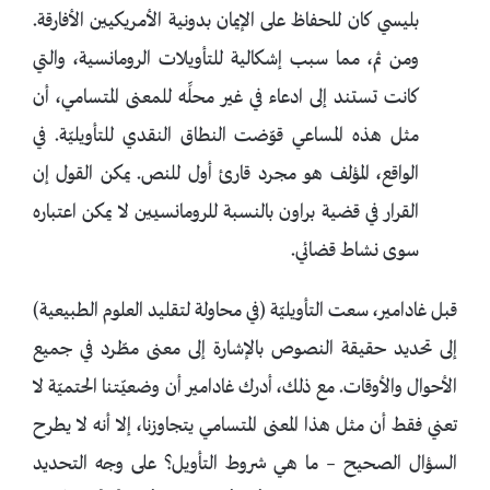
بليسي كان للحفاظ على الإيمان بدونية الأمريكيين الأفارقة.
ومن ثم، مما سبب إشكالية للتأويلات الرومانسية، والتي
كانت تستند إلى ادعاء في غير محلِّه للمعنى المتسامي، أن
مثل هذه المساعي قوّضت النطاق النقدي للتأويليّة. في
الواقع، المؤلف هو مجرد قارئ أول للنص. يمكن القول إن
القرار في قضية براون بالنسبة للرومانسيين لا يمكن اعتباره
سوى نشاط قضائي.
قبل غادامير، سعت التأويليّة (في محاولة لتقليد العلوم الطبيعية)
إلى تحديد حقيقة النصوص بالإشارة إلى معنى مطّرد في جميع
الأحوال والأوقات. مع ذلك، أدرك غادامير أن وضعيّتنا الحتميّة لا
تعني فقط أن مثل هذا المعنى المتسامي يتجاوزنا، إلا أنه لا يطرح
السؤال الصحيح – ما هي شروط التأويل؟ على وجه التحديد