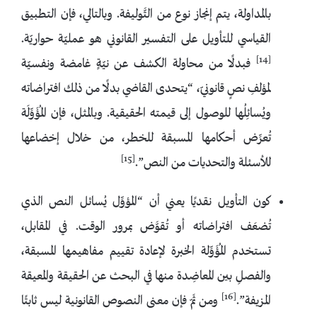
بالمداولة، يتم إنجاز نوع من التَّوليفة. وبالتالي، فإن التطبيق
القياسي للتأويل على التفسير القانوني هو عمليّة حواريّة.
[14]
فبدلًا من محاولة الكشف عن نيّةٍ غامضة ونفسيّة
لمؤلفِ نصٍ قانونيّ، “يتحدى القاضي بدلًا من ذلك افتراضاته
ويُسائِلُها للوصول إلى قيمته الحقيقية. وبالمثل، فإن المُؤَوِّلَة
تُعرِّض أحكامها المسبقة للخطر، من خلال إخضاعها
[15]
للأسئلة والتحديات من النص”.
كون التأويل نقديًا يعني أن “المؤوِّل يُسائل النص الذي
تُضعَف افتراضاته أو تُقوَّض بمرور الوقت. في المقابل،
تستخدم المُؤَوِّلة الخبرة لإعادة تقييم مفاهيمها المسبقة،
والفصلِ بين المعاضِدة منها في البحث عن الحقيقة والمعيقة
[16]
المزيفة”.
ومن ثَمّ فإن معنى النصوص القانونية ليس ثابتًا