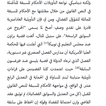
ولكنه ديناميكي. تواجه التأويلات الأحكام المسبقة المتأصِّلة
في النص القانوني من خلال مقابلتها مع الأحكام المسبقة
المماثلة للمُؤَوِّل القضائي. ومن ثَمّ، فإن التأويلية الغاداميرية
قادرة على تقديم وصفٍ أصحّ لما يسمى “الخروج عن
السوابق الراسخة”. على سبيل المثال، ألغت قضية براون
[17]
ضد مجلس التعليم في توبيكا
التي أعلنت فيها المحكمة
العليا الأمريكية أن مدارس الفصل العنصري غير دستورية،
الفصلَ الذي ترعاه الدولة في قضية بليسي ضد فيرغسون
[18]
السابقة
حيث اعتمدت كلتا القضيتين على قراءاتٍ
تأويليّة متباينة لبندِ المساواة في الحماية في التعديل الرابع
عشر. في الواقع، في مواجهة الأحكام المسبقة للنص القانوني
المقبل (كل من التعديل والسوابق القضائية)، تم توثيق عقد
القاضي وارن اجتماعًا للقضاة وقوله إن الحفاظ على سابقة