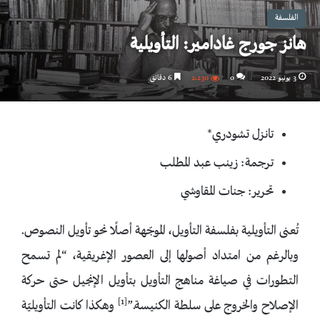
الفلسفة
هانز جورج غادامير: التأويلية
3 يونيو 2022
0
2٬230
6 دقائق
تانزل تشودري*
ترجمة: زينب عبد المطلب
تحرير: جنات المقاوشي
تُعنى التأويلية بفلسفة التأويل، الموجّهة أصلًا نحو تأويل النصوص.
وبالرغم من امتداد أصولها إلى العصور الإغريقية، “لم تسمح
التطورات في صياغة مناهج التأويل بتأويل الإنجيل حتى حركة
[1]
الإصلاح والخروج على سلطة الكنيسة.”
وهكذا كانت التأويليّة