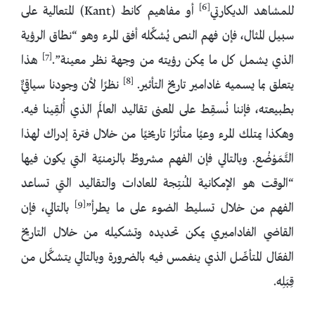
[6]
للمشاهد الديكارتي
أو مفاهيم كانط (Kant) المتعالية على
سبيل المثال، فإن فهم النص يُشكِّله أفق المرء وهو “نطاق الرؤية
[7]
الذي يشمل كل ما يمكن رؤيته من وجهة نظر معينة”.
هذا
[8]
يتعلق بما يسميه غادامير تاريخ التأثير.
نظرًا لأن وجودنا سياقيٌّ
بطبيعته، فإننا نُسقِط على المعنى تقاليد العالَم الذي أُلقِينا فيه.
وهكذا يمتلك المرء وعيًا متأثرًا تاريخيًا من خلال فترة إدراك لهذا
التَّمَوْضُع. وبالتالي فإن الفهم مشروطٌ بالزمنيّة التي يكون فيها
“الوقت هو الإمكانية المُنتِجة للعادات والتقاليد التي تساعد
[9]
الفهم من خلال تسليط الضوء على ما يطرأ”
بالتالي، فإن
القاضي الغاداميري يمكن تحديده وتشكيله من خلال التاريخ
الفعّال المتأصِّل الذي ينغمس فيه بالضرورة وبالتالي يتشكَّل من
قِبَلِه.