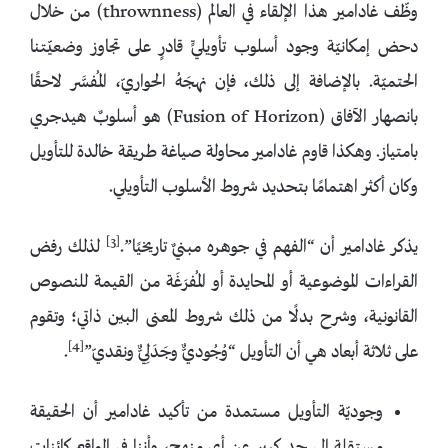
وظّف غادامير هذا الإلقاء في العالم (thrownness) من خلال
دحض إمكانيّة وجود أسلوب تأويليٍّ قادرٍ على تجاوز وضعيّتنا
الحتميّة. بالإضافة إلى ذلك، فإن نهجَهُ الحواريّ، المُفسَّر لاحقًا
بانصهار الآفاق (Fusion of Horizon) هو أسلوبٌ هيدجري
بامتياز. وهكذا قاوم غادامير محاولة صياغة طريقة خالدة للتأويل
وكان أكثر اهتمامًا بتحديد شروط الأسلوب التأويلي.
[3]
يذكر غادامير أن “الفهم في جوهره مبنيٌ تاريخيًا”.
لذلك رفض
القراءات الموضوعية أو المحايدة أو المُفرَغَة من القيمة للنصوص
القانونية، وشرح بدلًا من ذلك شروط المعنى البين ذاتي؛ وتقوم
[4]
على ثلاثة أبعاد هي أن التأويل “وُجُوديٌّ وجَدَلِيٌّ ونقديّ”
.
وجوديّة التأويل مستمدة من تأكيد غادامير أن الحقيقة