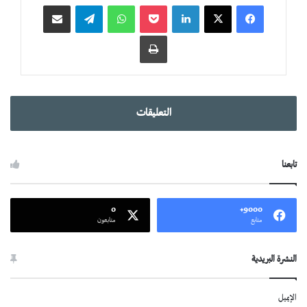
لينكدإن
‫Pocket
واتساب
تيلقرام
مشاركة عبر البريد
طباعة
التعليقات
تابعنا
0
9000+
متابع
متابعون
النشرة البريدية
الإيميل