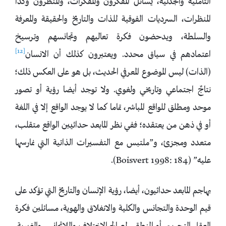
التأملية والجدلية، يسائل المفكرون والمفكرات، والمنظرون وكذا
المنظرات، السرديات الفوقية للذات والتاريخ والحقيقة والمعرفة
والسلطة، ويدحضون فكرة تعاليهم وتجانسهم وترسيخ
[12]
اعتمادهم في سياق محدد. ويعتبرون كذلك أن الانسان
(الذات) ليس الموضوع المعرفي الحديث، بل هو على العكس ذلك؛
نتاجٌ اجتماعي وتاريخي ولغوي. ولا توجد أيضا رؤية أو تصور
موحد ومطلق للواقع المباشر، تماما كما لا يوجد الواقع إلا في اللغة
أو في ذهن من يعتقده؛ ففي نظر المابعد حداثيين الواقع متقلب،
متعدد ومجزئ، و”ملتبس مع التفسيرات الذاتية التي نمارسها
عليه” (Boisvert 1998: 184).
يهاجم المابعد حداثيون، أيضا، رؤية الإنسان والتاريخ التي تؤكد على
قيم الوحدة والتجانس والكلية والانغلاق والهوية، مسائلين فكرة