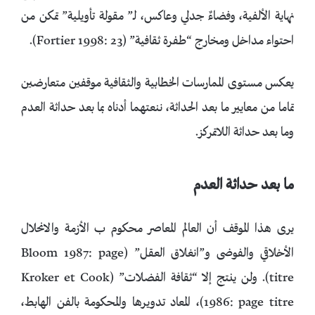
نهاية الألفية، وفضاءٌ جدلي وعاكس، لـ” مقولة تأويلية” تمكن من
احتواء مداخل ومخارج “طفرة ثقافية” (Fortier 1998: 23).
يعكس مستوى الممارسات الخطابية والثقافية موقفين متعارضين
تماما من معايير ما بعد الحداثة، ننعتهما أدناه بما بعد حداثة العدم
وما بعد حداثة اللاتمركز.
ما بعد حداثة العدم
يرى هذا الموقف أن العالم المعاصر محكوم ب الأزمة والانحلال
الأخلاقي والفوضى و”انغلاق العقل” (Bloom 1987: page
titre). ولن ينتج إلا “ثقافة الفضلات” (Kroker et Cook
1986: page titre)، المعاد تدويرها والمحكومة بالفن الهابط،