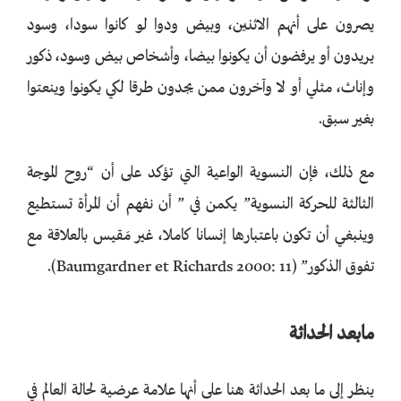
يصرون على أنهم الاثنين، وبيض ودوا لو كانوا سودا، وسود
يريدون أو يرفضون أن يكونوا بيضا، وأشخاص بيض وسود، ذكور
وإناث، مثلي أو لا وآخرون ممن يجدون طرقا لكي يكونوا وينعتوا
بغير سبق.
مع ذلك، فإن النسوية الواعية التي تؤكد على أن “روح الموجة
الثالثة للحركة النسوية” يكمن في ” أن نفهم أن المرأة تستطيع
وينبغي أن تكون باعتبارها إنسانا كاملا، غير مَقيس بالعلاقة مع
تفوق الذكور” (Baumgardner et Richards 2000: 11).
مابعد الحداثة
ينظر إلى ما بعد الحداثة هنا على أنها علامة عرضية لحالة العالم في