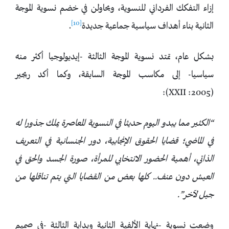
إزاء التفكك الفرداني للنسوية، ويحاولن في خضم نسوية الموجة
[10]
الثانية بناء أهداف سياسية جماعية جديدة
.
بشكل عام، تمتد نسوية الموجة الثالثة -إيديولوجيا أكثر منه
سياسيا- إلى مكاسب الموجة السابقة، وكما أكد ريجير
(2005: XXII):
“الكثير مما يبدو
اليوم
حديثا في النسوية المعاصرة يملك جذورا له
في الماضي؛ قضايا الحقوق الإنجابية، دور الجنسانية في التعريف
الذاتي، أهمية الحضور الانتخابي للمرأة، صورة الجسد والحق في
العيش دون عنف.. كلها بعض من القضايا التي يتم تناقلها من
جيل لآخر”.
وضعت نسوية -نهاية الألفية الثانية وبداية الثالثة -في صميم