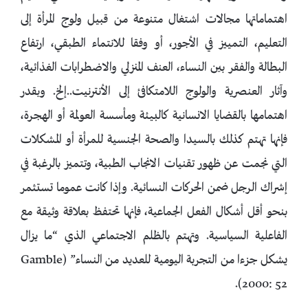
اهتماماتها مجالات اشتغال متنوعة من قبيل ولوج المرأة إلى
التعليم، التمييز في الأجور، أو وفقا للانتماء الطبقي، ارتفاع
البطالة والفقر بين النساء، العنف المنزلي والاضطرابات الغذائية،
وآثار العنصرية والولوج اللامتكافئ إلى الأنترنيت..إلخ. وبقدر
اهتمامها بالقضايا الانسانية كالبيئة ومأسسة العولمة أو الهجرة،
فإنها تهتم كذلك بالسيدا والصحة الجنسية للمرأة أو المشكلات
التي نجمت عن ظهور تقنيات الانجاب الطبية، وتتميز بالرغبة في
إشراك الرجل ضمن الحركات النسائية. وإذا كانت عموما تستثمر
بنحو أقل أشكال الفعل الجماعية، فإنها تحتفظ بعلاقة وثيقة مع
الفاعلية السياسية. وتهتم بالظلم الاجتماعي الذي “ما يزال
يشكل جزءا من التجربة اليومية للعديد من النساء” (Gamble
2000: 52).