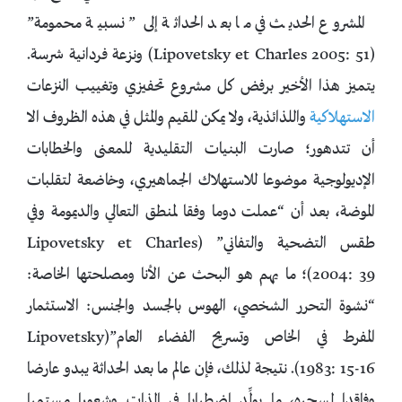
المشروع الحديث في ما بعد الحداثة إلى ” نسبية محمومة”
(Lipovetsky et Charles 2005: 51) ونزعة فردانية شرسة.
يتميز هذا الأخير برفض كل مشروع تحفيزي وتغييب النزعات
الاستهلاكية
واللذائذية، ولا يمكن للقيم والمثل في هذه الظروف الا
أن تتدهور؛ صارت البنيات التقليدية للمعنى والخطابات
الإديولوجية موضوعا للاستهلاك الجماهيري، وخاضعة لتقلبات
الموضة، بعد أن “عملت دوما وفقا لمنطق التعالي والديمومة وفي
طقس التضحية والتفاني” (Lipovetsky et Charles
2004: 39)؛ ما يهم هو البحث عن الأنا ومصلحتها الخاصة:
“نشوة التحرر الشخصي، الهوس بالجسد والجنس: الاستثمار
المفرط في الخاص وتسريح الفضاء العام”(Lipovetsky
1983: 15-16). نتيجة لذلك، فإن عالم ما بعد الحداثة يبدو عارضا
وفاقدا لسحره، ما يولِّد اضطرابا في الذات وشعورا مستمرا