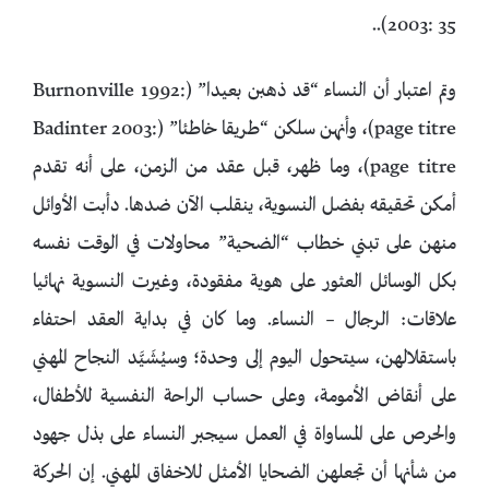
2003: 35)..
وتم اعتبار أن النساء “قد ذهبن بعيدا” (Burnonville 1992:
page titre)، وأنهن سلكن “طريقا خاطئا” (Badinter 2003:
page titre)، وما ظهر، قبل عقد من الزمن، على أنه تقدم
أمكن تحقيقه بفضل النسوية، ينقلب الآن ضدها. دأبت الأوائل
منهن على تبني خطاب “الضحية” محاولات في الوقت نفسه
بكل الوسائل العثور على هوية مفقودة، وغيرت النسوية نهائيا
علاقات: الرجال – النساء. وما كان في بداية العقد احتفاء
باستقلالهن، سيتحول اليوم إلى وحدة؛ وسيُشَيَّد النجاح المهني
على أنقاض الأمومة، وعلى حساب الراحة النفسية للأطفال،
والحرص على المساواة في العمل سيجبر النساء على بذل جهود
من شأنها أن تجعلهن الضحايا الأمثل للاخفاق المهني. إن الحركة