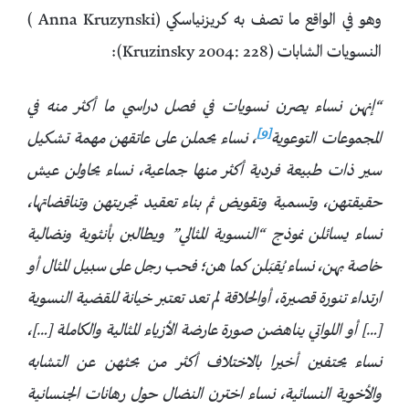
وهو في الواقع ما تصف به كريزنياسكي (Anna Kruzynski )
النسويات الشابات (Kruzinsky 2004: 228):
“إنهن نساء يصرن نسويات في فصل دراسي ما أكثر منه في
[9]
المجموعات التوعوية
، نساء
يحملن
على عاتقهن مهمة تشكيل
سير ذات طبيعة فردية أكثر منها جماعية، نساء يحاولن عيش
حقيقتهن، وتسمية وتقويض ثم بناء تعقيد تجربتهن وتناقضاتها،
نساء يسائلن نموذج “النسوية المثالي” ويطالبن بأنثوية ونضالية
خاصة بهن، نساء يُقبَلن كما هن؛ فحب رجل على سبيل المثال أو
ارتداء تنورة قصيرة، أوالحلاقة لم تعد تعتبر خيانة للقضية النسوية
[…] أو اللواتي يناهضن صورة عارضة الأزياء المثالية والكاملة […]،
نساء يحتفين أخيرا بالاختلاف أكثر من بحثهن عن التشابه
والأخوية النسائية، نساء اخترن النضال حول رهانات الجنسانية