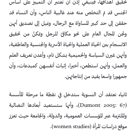
تحقيق أهدافها، فينبغي إذن أن نعتبر أن التمييز على أساس
الجنس قد تم التخلص منه عند غالبية الناس، وأن النساء قد
حققن إلى حد كبير المساواة مع الرجال، ونميل إلى تصديق أنهن
ولجن المجال العام على نحو مكافئ للرجل وتمكنَّ من تحقيق
الانسجام بين الحياة العملية والحياة الأسرية والجنسية والعاطفية،
وأنهن غيرن السياسة والحميمية بشكل تام، وأعدن تعريف العلم
والعمل، وأنهن استطعن، أخيرا، إثباث أنفسهن كمبدعات، وأن
جمهورا واسعا يفيد من إنتاجاتهن.
ثانيا
،
نعتقد أن النسوية ستدخل في نقطة ما مرحلة المأسسة
(Dumont 2005: 67)، وأنها ستستعيد أبعادها النضالية
والملتزمة عبر المؤسسات العمومية، والدولة، والجامعة حيث تعزز
موقع دراسات المرأة (women studies).