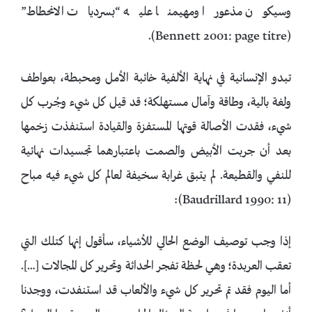
وسيكون مذعورا ومهيمنا عليه “بسرديات الانحطاط”
(Bennett 2001: page titre).
تبدو الإنسانية في نهاية الألفية خائبة الأمل ومحبطة، بعواطف
ولغة بالية، وطاقة وآمال مستهلكة؛ قد قيل كل شيء وجُرب كل
شيء، فقدت الأصالة قوتها المستفزة والقيادة استنفذت زخمها
بعد أن جربت الأبيض والصمت باعتبارهما تجسيدات نهائية
للنفي والقطيعة. لم يتبق غرابة سخيفة لعالم كل شيء فيه مباح
(Baudrillard 1990: 11):
إذا وجب توصيف الوضع الحالي للأشياء، سأقول إنها كتلك التي
تعقب العربدة؛ وهي لحظة تفجر الحداثة وتحرير كل المجالات […].
أما اليوم فقد تم تحرير كل شيء والألعاب قد استنفدت، ووجدنا