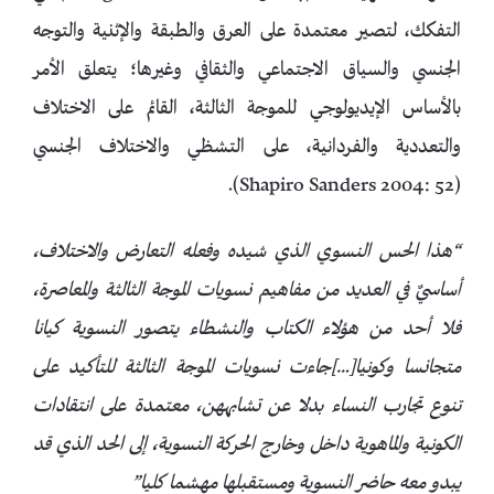
التفكك، لتصير معتمدة على العرق والطبقة والإثنية والتوجه
الجنسي والسياق الاجتماعي والثقافي وغيرها؛ يتعلق الأمر
بالأساس الإيديولوجي للموجة الثالثة، القائم على الاختلاف
والتعددية والفردانية، على التشظي والاختلاف الجنسي
(Shapiro Sanders 2004: 52).
“هذا الحس
النسوي
الذي شيده وفعله التعارض والاختلاف،
أساسيٌ في العديد من مفاهيم نسويات الموجة الثالثة والمعاصرة،
فلا أحد من هؤلاء الكتاب والنشطاء يتصور النسوية كيانا
متجانسا وكونيا[…]جاءت نسويات الموجة الثالثة للتأكيد على
تنوع تجارب النساء بدلا عن تشابههن، معتمدة على انتقادات
الكونية والماهوية داخل وخارج الحركة النسوية، إلى الحد الذي قد
يبدو معه حاضر النسوية ومستقبلها مهشما كليا”