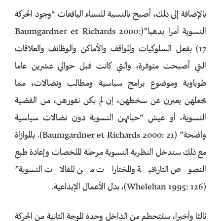
بالإضافة إلى ذلك، أصبح بالنسبة للنساء اليافعات “وجود الحركة
النسوية أمرا بدهيا”(Baumgardner et Richards 2000:
17) بفعل السلوكيات والمواقف والأماكن والوظائف والعلاقات
التي أصبحت متوفرة، والتي كانت قبل حوالي عشرين عاما
طوباوية وموضوع برامج سياسية ومطالب ونضالات، مما
يجعلهن يعبرن عن سخطهن، إن لم يكن نفورهن، من القضية
النسوية، أو عيش “حياتهن النسوية دون نضالات سياسية
واضحة” (Baumgardner et Richards 2000: 21). بالموازاة
مع ذلك ستدخل النظرية النسوية مرحلة الملخصات وإعادة طبع
النصوص التاريخية والمختارات من المقالات النسوية”
(Whelehan 1995: 126)، بدل الأعمال الإبداعية.
ثالثا وأخيرا، ستتحطم من الداخل وحدة الموجة الثانية من الحركة