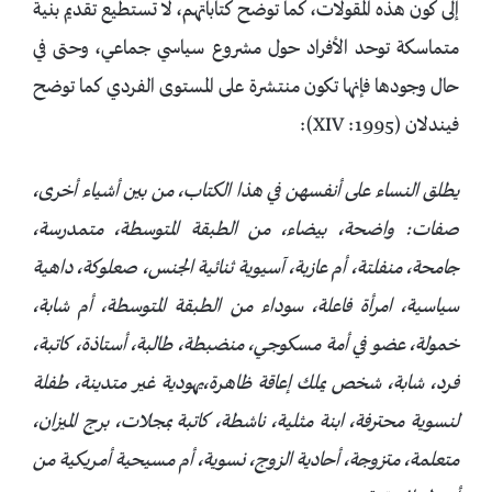
إلى كون هذه المقولات، كما توضح كتاباتهم، لا تستطيع تقديم بنية
متماسكة توحد الأفراد حول مشروع سياسي جماعي، وحتى في
حال وجودها فإنها تكون منتشرة على المستوى الفردي كما توضح
فيندلان (1995: XIV):
يطلق النساء على أنفسهن في هذا الكتاب، من بين أشياء أخرى،
صفات: واضحة، بيضاء، من الطبقة المتوسطة، متمدرسة،
جامحة، منفلتة، أم عازبة، آسيوية ثنائية الجنس، صعلوكة، داهية
سياسية، امرأة فاعلة، سوداء من الطبقة المتوسطة، أم شابة،
خمولة، عضو في أمة مسكوجي، منضبطة، طالبة، أستاذة، كاتبة،
فرد، شابة، شخص يملك إعاقة ظاهرة،يهودية غير متدينة، طفلة
لنسوية محترفة، ابنة مثلية، ناشطة، كاتبة بمجلات، برج الميزان،
متعلمة، متزوجة، أحادية الزوج، نسوية، أم مسيحية أمريكية من