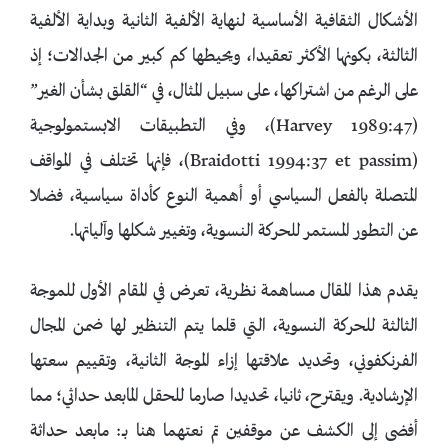
الأشكال الثقافية الأساسية لنهاية الألفية الثانية وبداية الألفية
الثالثة، بكونها الأكثر تعقيدا، ويحيطها كم كبير من الجدالات؛ إذ
على الرغم من اشتراكها، على سبيل المثال، في “القلق بشأن الغير”
(Harvey 1989:47)، وفي التطبيقات الابستمولوجية
(Braidotti 1994:37 et passim)، فإنها تختلف في المواقف
المتصلة بالفعل السياسي أو أهمية النوع كأداة سياسية، فضلا
عن التطور المستمر للحركة النسوية، وتغيير شكلها وآلياتها.
يقدم هذا المقال مساهمة نظرية، تعرض في المقام الأول للموجة
الثالثة للحركة النسوية، التي قلما يتم التنظير لها ضمن المجال
الفرنكفوني، وتحديد علاقتها إزاء الموجة الثانية، وتقييم سعتها
الإرشادية. ويقترح، ثانيا، تحديدا صارما للحقل المابعد حداثي؛ مما
أفضى إلى الكشف عن موقفين تم نعتهما هنا بــ: مابعد حداثة