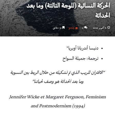
الحركة النسائية (الموجة الثالثة) وما بعد
الحداثة
6 أكتوبر 2021
0
3٬125
31 دقائق
دنيسا أندريانا أوبريا*
ترجمة: جميلة السواح
“الاقتران المريب الذي تم تشكيله من خلال الربط بين النسوية
وما بعد الحداثة هو وصف لحياتنا”
Jennifer Wicke et Margaret Ferguson, Feminism
and Postmodernism (1994)