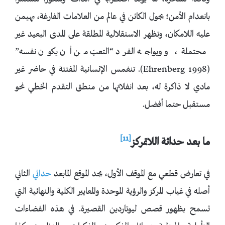
بانعدام الأمن؛ يجول الكائن في عالم من العلامات الفارغة، يهيمن
عليه اللامكان، وتظهر الاستقلالية المطلقة على المدى البعيد غير
محتملة، و ويواجه الفرد “التعبَ من أن يكون نفسه”
(Ehrenberg 1998). تنغمس الإنسانية المفتتة في حاضر غير
مادي لا ذاكرة له، بعد انفلاتها من منطق التقدم الخطي نحو
مستقبل حتما أفضل.
[11]
ما بعد حداثة اللاتمركز
في تعارض قطعي مع الموقف الأول، يجد الموقع المابعد
حداثي
الثاني
أصله في غياب المركز والرؤية الموحدة والمعايير الكلية والنهائية التي
تسمح بظهور قصص ليوتاردين القصيرة. في هذه الفضاءات