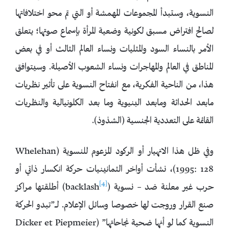
النسوية، وستبدأ المجموعات المهمشة أو التي تم محو اختلافاتها
لصالح افتراض مسبق لكونية وضعية المرأة بإسماع صوتها؛ يتعلق
الأمر بالنساء السود والمثليات ونساء العالم الثالث أو في بعض
المناطق في العالم والمهاجرات ونساء الشعوب الأصيلة. وسيتوافق
هذا، من الناحية الفكرية، مع انفتاح النسوية على تأثير نظريات
مابعد الحداثة ومابعد البنيوية وما بعد الكلونيالية والنظريات
القائمة على التعددية الجنسية (الشذوذ).
وفي ظل هذا الانهيار أو الركود المزعوم للنسوية (Whelehan
1995: 128)، نشأت أواخر الثمانينيات حركة انكسار ذاتي أو
[4]
حرب غير معلنة ضد – نسوية (
backlash) أطلقتها مراكز
صنع القرار وروجت لها خصوصا وسائل الإعلام. لــــ”تبدو الحركة
النسوية كما لو أنها ضحية نجاحاتها” (Dicker et Piepmeier