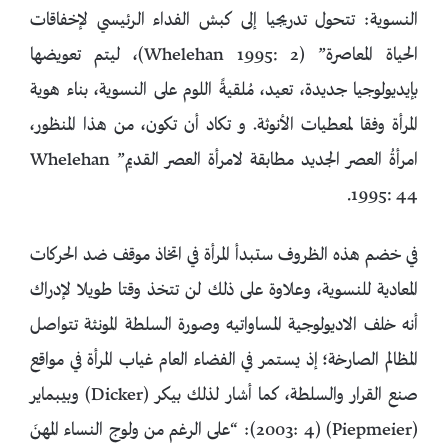
النسوية: تتحول تدريجيا إلى كبش الفداء الرئيسي لإخفاقات
الحياة المعاصرة” (Whelehan 1995: 2)، ليتم تعويضها
بإيديولوجيا جديدة، تعيد، مُلقيةً اللوم على النسوية، بناء هوية
المرأة وفقا لمعطيات الأنوثة. و تكاد أن تكون، من هذا المنظور،
امرأةُ العصر الجديد مطابقة لامرأة العصر القديم” Whelehan
1995: 44.
في خضم هذه الظروف ستبدأ المرأة في اتخاذ موقف ضد الحركات
المعادية للنسوية، وعلاوة على ذلك لن تتخذ وقتا طويلا لإدراك
أنه خلف الاديولوجية المساواتيه وصورة السلطة المونثة تتواصل
المظالم الصارخة؛ إذ يستمر في الفضاء العام غياب المرأة في مواقع
صنع القرار والسلطة، كما أشار لذلك بيكر (Dicker) وبيبماير
(Piepmeier) (2003: 4): “على الرغم من ولوج النساء المهنَ