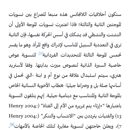
ستكون أخلاقيات اللاتجانس هذه منبعا للصراع بين نسويات
الموجتين الثانية والثالثة؛ فاذا اعتبرت نسويات الموجة الأولى أن
التشتت والتشظي قد يشكك في أسس الحركة نفسها، فإن الثانية
ترى في التعددية السبيل المناسب لإدراك واقع المرأة. وهو ما يفسر
[7]
تحمس الموجة الثالثة للتحديدات الفردانية
للنسوية عوض
خاصية السيرة الذاتية لنصوص ميزت بدايتها. وفقا لأستريد
هنري، سيتم استبدال علاقة من نوع أم و ابنة -التي تحمل في
أساسها صلة بل و وصراعا جيليا- بخطاب الأخوية النسائية الخاص
بالموجة الثانية والمتناسب مع دينامية جيلية. إنهم يتلقون النسوية
باعتبارها “«إرثا» يتم تمريره من الأم إلى الفتاة” (Henry 2004:
13) والفتيات يترددن بين “الانتساب والتنكر” (Henry 2004:
[8]
7)، ويعلنّ حاجتهن لنسوية مغايرة لتلك الخاصة بالأمهات
.