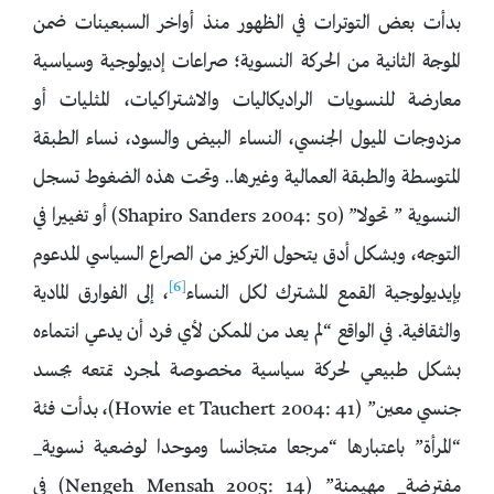
بدأت بعض التوترات في الظهور منذ أواخر السبعينات ضمن
الموجة الثانية من الحركة النسوية؛ صراعات إديولوجية وسياسية
معارضة للنسويات الراديكاليات والاشتراكيات، المثليات أو
مزدوجات الميول الجنسي، النساء البيض والسود، نساء الطبقة
المتوسطة والطبقة العمالية وغيرها.. وتحت هذه الضغوط تسجل
النسوية ” تحولا” (Shapiro Sanders 2004: 50) أو تغييرا في
التوجه، وبشكل أدق يتحول التركيز من الصراع السياسي المدعوم
[6]
بإيديولوجية القمع المشترك لكل النساء
، إلى الفوارق المادية
والثقافية. في الواقع “لم يعد من الممكن لأي فرد أن يدعي انتماءه
بشكل طبيعي لحركة سياسية مخصوصة لمجرد تمتعه بجسد
جنسي معين” (Howie et Tauchert 2004: 41)، بدأت فئة
“المرأة” باعتبارها “مرجعا متجانسا وموحدا لوضعية نسوية_
مفترضة_ مهيمنة” (Nengeh Mensah 2005: 14) في