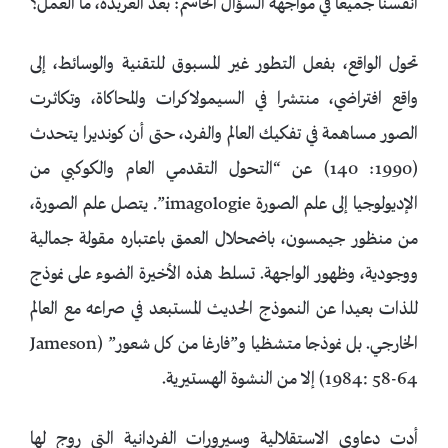
أنفسنا جميعا في مواجهة السؤال الحاسم: بعد العربدة، ما العمل؟
تحول الواقع، بفعل التطور غير المسبوق للتقنية والوسائط، إلى
واقع افتراضي، منتشرا في السيمولاكرات والمحاكاة، وتكاثرت
الصور مساهمة في تفكيك العالم والفرد، حتى أن كونديرا يتحدث
(1990: 140) عن “التحول التقدمي العام والكوكبي من
الإديولوجيا إلى علم الصورة imagologie”. يتصل علم الصورة،
من منظور جيمسون، باضمحلال العمق باعتباره مقولة جمالية
ووجودية، وظهور الواجهة. تسلط هذه الأخيرة الضوء على نموذج
للذات بعيدا عن النموذج الحديث المستبعد في صراعه مع العالم
الخارجي. بل نموذجا متشظيا و”فارغا من كل شعور” (Jameson
1984: 58-64) إلا من النشوة الهستيرية.
أدت دعاوى الاستقلالية وسيرورات الفردانية التي روج لها