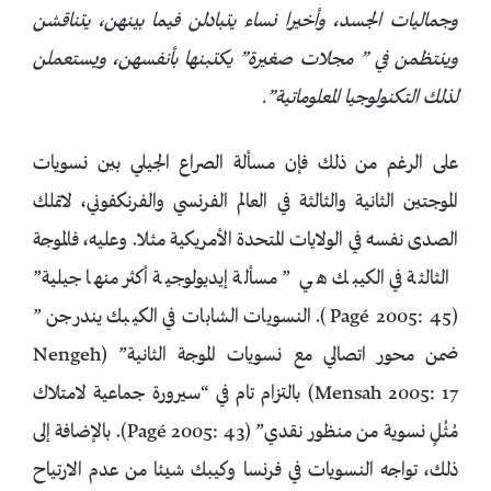
وجماليات الجسد، وأخيرا نساء يتبادلن فيما بينهن، يتناقشن
وينتظمن في ” مجلات صغيرة” يكتبنها بأنفسهن، ويستعملن
لذلك التكنولوجيا المعلوماتية”.
على الرغم من ذلك فإن مسألة الصراع الجيلي بين نسويات
الموجتين الثانية والثالثة في العالم الفرنسي والفرنكفوني، لاتملك
الصدى نفسه في الولايات المتحدة الأمريكية مثلا. وعليه، فالموجة
الثالثة في الكيبك هي ” مسألة إيديولوجية أكثر منها جيلية”
(Pagé 2005: 45). النسويات الشابات في الكيبك يندرجن ”
ضمن محور اتصالي مع نسويات الموجة الثانية” (Nengeh
Mensah 2005: 17) بالتزام تام في “سيرورة جماعية لامتلاك
مُثُلٍ نسوية من منظور نقدي” (Pagé 2005: 43). بالإضافة إلى
ذلك، تواجه النسويات في فرنسا وكيبك شيئا من عدم الارتياح