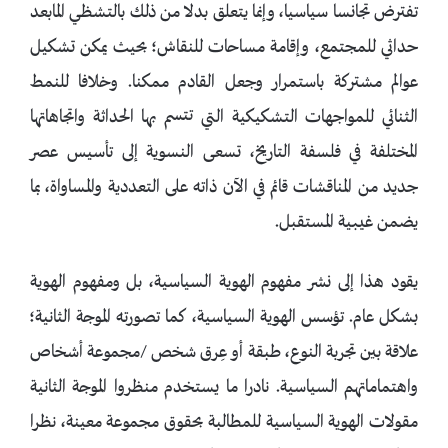
تفترض تجانسا سياسيا، وإنما يتعلق بدلا من ذلك بالتشظي المابعد
حداثي للمجتمع، وإقامة مساحات للنقاش؛ بحيث يمكن تشكيل
عوالم مشتركة باستمرار وجعل القادم ممكنا. وخلافا للنمط
الثنائي للمواجهات التشكيكية التي تتسم بها الحداثة واتجاهاتها
المختلفة في فلسفة التاريخ، تسعى النسوية إلى تأسيس عصر
جديد من المناقشات قائم في الآن ذاته على التعددية والمساواة، بما
يضمن غيبية المستقبل.
يقود هذا إلى نشر مفهوم الهوية السياسية، بل ومفهوم الهوية
بشكل عام. تؤسس الهوية السياسية، كما تصورته الموجة الثانية؛
علاقة بين تجربة النوع، طبقة أو عِرق شخص /مجموعة أشخاص
واهتماماتهم السياسية. نادرا ما يستخدم منظروا الموجة الثانية
مقولات الهوية السياسية للمطالبة بحقوق مجموعة معينة، نظرا