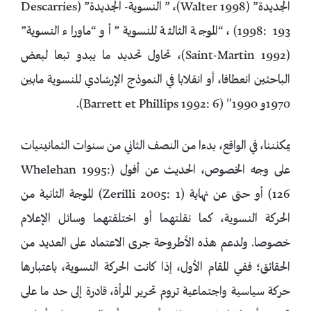
الجديدة” (Walter 1998)، ” النسوية- الجديدة” (Descarries
1998: 193)، “الموجة الثالثة للنسوية” أو “ماوراء النسوية”
(Saint-Martin 1992)، تحاول تحديد ما يبدو تبعا لبعض
الباحثين انعطافا، أو انقلابا في النموذج الإرشادي للنسوية مابين
1970و 1990″ (Barrett et Phillips 1992: 6).
يمكنننا، في الواقع، بدءا من النصف الثاني من سنوات الثمانينيات
على وجه الخصوص، الحديث عن أفول (Whelehan 1995:
126) أو حتى عن نهاية (Zerilli 2005: 1) الموجة الثانية من
الحركة النسوية، كما نقلتهما أو اختلقتهما وسائل الإعلام
خصوصا. ولدعم هذه الأطروحة جرى الاعتماد على العديد من
الحقائق؛ ففي المقام الأول، إذا كانت الحركة النسوية، باعتبارها
حركة سياسية واجتماعية تروم تحرير المرأة، قادرة إلى حد ما على