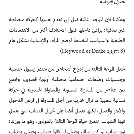
أصول إفريقية.
وهكذا فإن الموجة الثالثة تميل إلى تقديم نفسها كحركة مختلطة
غير صافية؛ يراعى داخلها قبول الاختلاف أكثر من الاهتمامات
الطبقية والسياسية المختلفة لوضع المرأة، والإنسانية بشكل عام
(Heywood et Drake 1997: 8):
تجعل الموجة الثالثة من إدراج أشخاص من جندر وميول جنسية
وجنسيات وطبقات اجتماعية مختلفة أولوية قصوى، وتجمع
بين عناصر من المساواة النسوية والمساواة الجندرية في حركة
نسائية شعبية ما تزال تحارب من أجل المساواة في فرص الدخول
والأجر والعمل، لكنها تعمل أيضا على تحويل البنيات التي يعمل
فيها الشباب. تتميز حياة الموجة الثالثة بالفوضى، وهو ما يميزها؛
تود فتيات لو كن فتيانا، وفتيان لو كانوا فتيات، وفتيان وفتيات