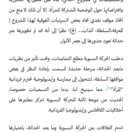
والسبعينيات في المشروع الحداثي، بناء على تصوراتها التحررية
وافتراضاتها حول الوضعية المشتركة للمرأة. إلا أن ذلك لا يمنع من
اتخاذ موقف نقدي تجاه بعض السرديات الفوقية لهذا المشروع [
المعرفة،السلطة، الذات..، إلخ]؛ نظرا إلى أنه قد تم تطويرها عبر
حداثة تعود جذورها إلى عصر الأنوار.
دخلت الحركة النسوية مطلع الثمانينات، وتحت تأثير من نظريات
مابعد الحداثة، مرحلة جديدة اتسمت بإعادة النظر في بعض
مواقفها السابقة، لتتحول إلى ممارسة وإيديولوجية تحترم فردانية
[1]
“المرأة”
. مما سيتيح لنا، بدءا من التسعينات خصوصا،
الحديث عن موجة ثالثة للحركة النسوية تتركز معاييرها على
أخلاقيات اللاتجانس وإيديولوجيا الفردانية.
تتسم العلاقات بين الحركة النسوية وما بعد الحداثة، باعتبارها