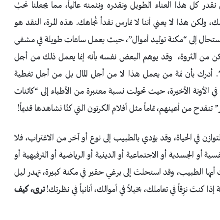
 كل هذا العناء الطويل ونقدره ونثمنه عالياً، مما يجعلنا نحبُ
 ولكن هذا لا يعني أننا لا نمارس نقداً تُجاهك. هذه المرة، النقد هو
د استحال إلى “مكنة توليد أموال”، حيث يعمل ساعات طويلة في مشفى
كن من الثروة، وقد يوهم البعض نفسه بأنه إنما يعمل ذلك من أجل
أدرك بأن ثمة من يعمل هذا لا من أجل المال بل من أجل تغطية
في الأونة الأخيرة، حيث تحولت نسبة معتبرة من الأطباء إلى “كائنات
نقدح من أعينهم، تماماً مثل أفلام الكرتون التي كنَّا نشاهدها قديماً!
توازن في الحياة، وقد يؤدي بالطبيب إلى نوع أو آخر من الاغتراب، فلا
فسية أو الجسدية أو الاجتماعية أو الدينية أو الرياضية أو الترفيهية أو
َك أيها الطبيب، وقد استحلتَ إلى برغي حقير في مكنة كبيرة، تهدر ليل
ا كنتَ نزِقاً في تعاملك، بخيلاً في أموالك، أنانياً في نظرتك!
ترى، كيف