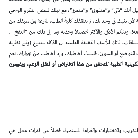
 قبيل أنك “ذكي” و”متفوق” و”متميز”، مع نيلك لبعض التكريم الرسمي
لأن تنبتْ في وجدانك، ثم تتلقفُك كليةُ الطب، المترعة بمنْ سبقك من
، وبأنكم الأذكى والأكثر تحصيلاً وجدية وما إلى ذلك من “النفخ” .
سياقات، فاتك للأسف الحقيقة العلمية أن الذكاء متنوع (وفق نظرية
 المتواضع أو السويّ، فلستُ أخاطبك، وإنما أخاطب منْ بجوارك، نعم
كوينية الطبية للتحقق من هذا الافتراض أو لنقل الزعم، ويقومون
والتدريب والاختبارات والقراءة المستمرة، فضلاً عن فترات عمل هي