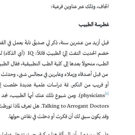
الجاف، وذلك عبر عناوين فرعية:
غطرسة الطبيب
قبل أزيد من عشرين سنة، ذكر لي صديقٌ نابهٌ يعمل في ا
خضم الحديث التفتَ إلي
الطب، متحولاً بعدها إلى كلية الطب التطبيقية، فقال الطبي
من قبل أصدقاء وزملاء وعابرين في مجالس شتى، وحدثتْ ل
[1]
physicians
). ومن شيوع ذلك عنك أيها الطبيب، نجد
Talking to Arrogant Doctors. 
وقد يكون سبق لك أن فكرتَ أو دخلتَ في نقاش حولها.
على كل، يبدو لي أن المسألة هنا مركبة، حيث تدخل عوامل ع