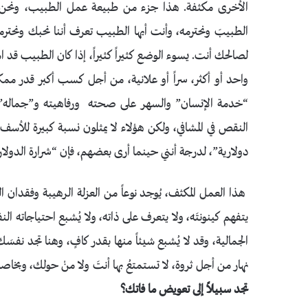
الأخرى مكثفة. هذا جزء من طبيعة عمل الطبيب، ونحن نقدر
الطبيبَ ونحترمه، وأنت أيها الطبيب تعرف أننا نحبك ونحترمك،
لصالحك أنت. يسوء الوضع كثيراً كثيراً، إذا كان الطبيب ق
واحد أو أكثر، سراً أو علانية، من أجل كسب أكبر قدر مم
“خدمة الإنسان” والسهر على صحته ورفاهيته و”جماله”. 
النقص في المشافي، ولكن هؤلاء لا يمثلون نسبة كبيرة للأسف 
دولارية”، لدرجة أنني حينما أرى بعضهم، فإن “شرارة الدولار” ت
هذا العمل المكثف، يُوجد نوعاً من العزلة الرهيبة وفقدان ال
يتفهم كينونتَه، ولا يتعرف على ذاته، ولا يُشبع احتياجاته الن
الجمالية، وقد لا يُشبع شيئاً منها بقدر كافٍ، وهنا تجد نفس
نهار من أجل ثروة، لا تستمتعُ بها أنتَ ولا منْ حولك، وبخاصة إذ
تجد سبيلاً إلى تعويض ما فاتك؟