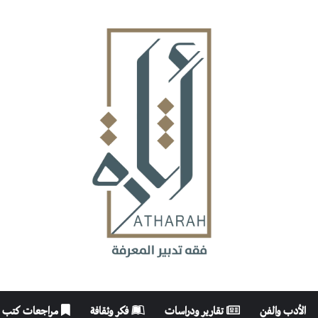
الأدب والفن
تقارير ودراسات
فكر وثقافة
مراجعات كتب