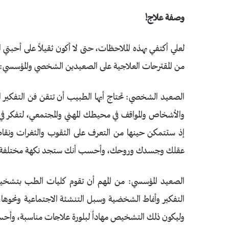
وصفة علاج!
لعلي أكتفي بهذه الملاحظات، حتى لا أكون ثقيلاً على أحبتي ا
من المقترحات العلاجية على الصعيدين الشخصي والمؤسسي:
والأشخاص والمواقف في محيطك المهني والمجتمعي، لتفكر في ط
إذ ستتمكن حينها من التعرف على الثقوب والثغرات ونقاط ا
عقلك وجسدك وروحك، وأحسب أنك ستجد نكهة مختلفة لح
الصعيد المؤسسي: من المهم أن تقوم كليات الطب بتشخيص 
التفكير وأنماط الشخضية وسبل التنشئة الاجتماعية ونحوها، 
وليكون ذلك التشخيص مهاداً لبلورة علاجات مناسبة، وأح