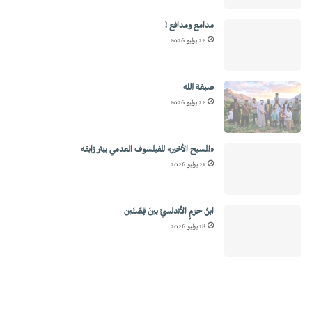
مدامع ومدافع !
22 يوليو 2026
صبغة الله
22 يوليو 2026
«المسيح الأخير» للفيلسوف العدمي بيتر زابفه
21 يوليو 2026
ابنُ حزمٍ الأندلسيِّ بينَ قِصَّتَين
18 يوليو 2026