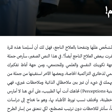
م!
ُشخِّص عللَها وتنفحنا بالعلاج الناجع، فهل لك أن تُسلِمنا هذه المرة
ظفرت ببعض العلاج الناجع أيضاً؟. في هذا النص الصغير، سأرص جملة
هة تكوينك النفسي والعلمي والمجتمعي، ومن جهة أنماط تفكيرك
 لذخائري التراكمية الخاصة، وبعضها الآخر استقيتها من جملة من
همك في شيء أن تميز بين ملاحظاتي الذاتية وملاحظات غيري، فهي
جميعها تعكس نوعاً من رجع الصدى المجتمعي (=صورة ذهنية Perceptions) تجاهك أنت أيها الطبيب، على أنني هنا لا أمارس
ً خطيئة، وتختلف نسب تورط الأطباء بها، وهو ما يحتاج إلى دراسات
، سأنثر الملاحظات دون ترتيب مُصطنع، لكي ننعتق من إسار الطرح