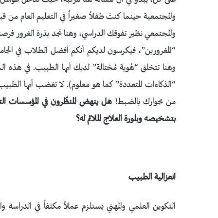
والمجتمعية حينما كنتَ طفلاً صغيراً في التعليم العام من
والمجتمعي نظير تفوقك الدراسي، وهنا تجد بذرة الغرور فرصة 
“المغرورين”، فيكرسون لديكم أنكم أفضل الطلاب في الجامعة!
وهنا تتخلق “هُوية مُختالة” لديك أيها الطبيب. في هذه ال
“الذكاءات المتعددة” كما هو معلوم). لا تغضب أيها الطبيب
من بجوارك بالضبط!
هل ينهض المنظّرون في المؤسسات الت
بتشخيصه وبلورة العلاج الملائم له؟
انعزالية الطبيب
التكوين العلمي والمهني يستلزم عملاً مكثفاً في الدراسة 