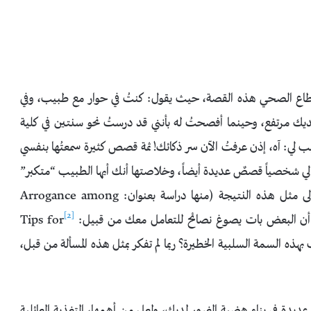
لقطاع الصحي هذه القصة، حيث يقول: كنتُ في حوار مع طبيب، وفي
َّ الطبيبُ قائلاً: IQ (أي الذكاء) لديك مرتفع، وحينما أفصحتُ له بأنني قد درستُ نحو سنتين في كلية
ب لي: آه، إذن عرفتُ الآن سر ذكائك! ثمة قصص كثيرة سمعتُها بنفسي
ي شخصياً قصصٌ عديدة أيضاً، وخلاصتها أنك أيها الطبيب “متكبر”
أو قريب من التكبر. ثمة دراسات علمية عديدة خلصت إلى مثل هذه النتيجة (منها دراسة بعنوان: Arrogance among
[2]
 أن البعض بات يصوغ نصائح للتعامل معك من قبيل:
Tips for
هل تعرف لماذا تورطتَ بهذه السمة السلبية الخطيرة؟ ربما لم تفكر بمثل هذه المسألة من قبل،
ديدة في بناء هضبة الغرور لديك، ولعل من أهمها، التغذية العائلية