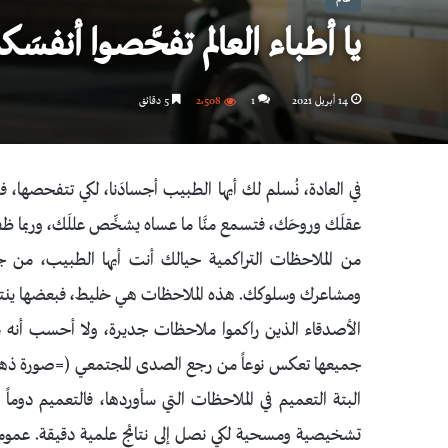
يا أطباء العالم تفحَّصوا أنفسَك
14 أبريل 2021
1
2٬508
5 دقائق
في العادة، نُسلم لك أيها الطبيب أجسادَنا، لكي تتفحصها، فت
عقلَك وروحَك، فتسمع منَّا ما عساه يشخِّص عللَك، وربما 
من الملاحظات التراكمية حيالك أنت أيها الطبيب، من ج
ومشاعرك وسلوكك. هذه الملاحظات هي خليط، فبعضها ينتمي
الأصدقاء الذين راكموا ملاحظات جديرة، ولا أحسب أنه ي
البتة التعميم في الملاحظات التي سأوردها، فالتعميم دوما
تشخيصية ومسحية لكي نصل إلى نتائج علمية دقيقة. عموماً