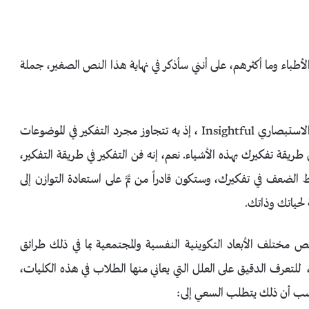
لأطباء وما أكثرهم، على أنني سأذكر في نهاية هذا النص الصغير، جملة
الصعيد الشخصي: تحتاج أيها الطبيب أن تتقن فن التفكير الاستبصاري Insightful ، إذ به تتجاوز مجرد التفكير في الموضوعات
ريقة تفكيرك بهذه الأشياء. نعم، إنه فن التفكير في طريقة التفكير،
لضعف في تفكيرك، وستكون قادراً من ثمَّ على استعادة التوازن إلى
ياتك وذاتك.
مختلف الأبعاد التكوينية النفسية والمجتمعية بما في ذلك طرائق
للتعرف الدقيق على العلل التي يعاني منها الطلاب في هذه الكليات،
سب أن ذلك يتطلب السعي إلى: