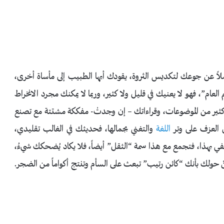
لاً عن جوعك لتكديس الثروة، يقودك أيها الطبيب إلى مأساة أخرى،
ام”، فهو لا يعنيك في قليل ولا كثير، وربما لا يمكنك مجرد الانخراط
كثير من الموضوعات، وقراءاتك – إن وجدتْ- مفككة مشتتة مع تصنع
لى العزف على وتر
اللغة
والتغني بجمالها، فحديثك في الغالب تقليدي،
في بهذا، فتجمع مع هذا سمة “الثقل” أيضاً، فلا يكاد يُضحكك شيءُ،
ْ حولك بأنك “كائن رتيب” تبعث على السأم وتنتج أكواماً من الضجر.