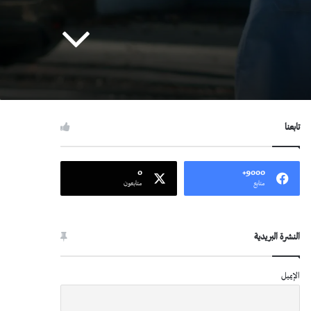
تابعنا
0
9000+
متابع
متابعون
النشرة البريدية
الإيميل