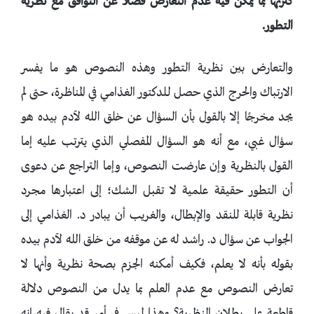
كثرتها بما يمكن فيه عدم التعارض فضلاً عن التوافق مع نظرية
التطور.
والتعارض بين نظرية التطور وهذه النصوص هو ما يفسر
الارتباك والحرج الذي حصل لـلدكتور الغذامي في المناظرة، حتى لم
يجد مخرجًا إلا بالقول بأن السؤال عن خلق الله لآدم بيده هو
سؤال غبي، مع أنه هو السؤال المفصلي الذي يترتب عليه إما
القول بالنظرية وإن عارضت النصوص، وإما التراجع عن دعوى
أن التطور حقيقة علمية لا تقبل الشك؛ إلى اعتبارها مجرد
نظرية قابلة للنقد والإبطال، والغريب أن يبادر د. الغذامي إلى
الجواب عن سؤال د. راشد له عن موقفه من خلق الله لآدم بيده
بقوله بأنه لا يعلم، فكيف أمكنه الجزم بصحة نظرية وأنها لا
تعارض النصوص مع عدم العلم بما يدل من النصوص دلالة