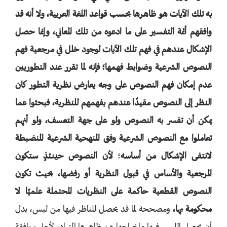
به تلك الآيات هو ظاهرها بحسب قواعد اللغة العربية، ولا أنه قد
وافقهم أئمة التفسير على ما ادعوه من تلك المعاني، وإنما حصل
الإشكال عندهم في فهم تلك الآيات لوجود خلل في مرجعية فهم
النصوص الشرعية وضوابط فهمها؛
فإنه لما تقرر عند التطوريين
عدم إمكان فهم النصوص على وجه يعارض نظرية التطور كان
النظر إلى النصوص مقيدًا عندهم بفهمهم للنظرية، فبحثوا عما
يمكن أن تفسر به النصوص ولو على جهة التعسف،
ولو أنهم
تعاملوا مع النصوص الشرعية وفق المنهحية الشرعية المنضبطة
لانتفى الإشكال من أساسه
؛
لأن النصوص حينئذٍ ستكون
المرجعية والأساس في قبول النظرية أو رفضها، بحيث تكون
النصوص القطعية حاكمة على النظريات المحتملة علميًا لا
محكومة بها،
ومصححة لما قد يحصل للناظر فيها من لبس، بدل