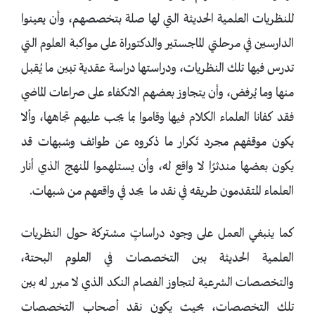
للنظريات العلمية الحديثة التي لها صلة بتخصصهم، وأن يعينوا
الدارسين في مرحلتي الماجستير والدكتوراة على مواكبة العلوم التي
تدرس فيها تلك النظريات، ودراستها دراسة عقدية تبين ما يُقبل
منها وما يُرفض، وأن يتجاوز بعضهم الانكفاء على صراعات الماضي
فقد كفانا العلماء الكلام فيها وقاموا بما يجب عليهم تجاهها، وألا
يكون موقفهم مجرد تَكرار ما ذكروه عن طوائف وشبهات قد
يكون بعضها مندثرًا لا واقع له، وأن يستلهموا المنهج الذي أنار
العلماء المتقدمون طريقه في نقد ما يجد في واقعهم من شبهات.
كما ينبغي العمل على وجود دراساتٍ مشتركة حول النظريات
العلمية الحديثة بين التخصصات في العلوم البحتة،
والتخصصات الشرعية لتجاوز الفصام النكد الذي لا مبرر له بين
تلك التخصصات، بحيث يكون نقد أصحاب التخصصات