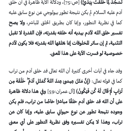
تَسْجُدَ لِمَا خَلَقْتُ بِيَدَيَّ
﴾
[ص:75]، ودلالة الآية ظاهرة في أن خلق
آدم عليه السلام لم يكن نتيجة تطور بيولوجي عن نوع سابق عليه
كما في نظرية التطور، وإنما كان بطريق الخلق المباشر،
ولا يصح
تفسير خلق الله لآدم بيديه أنه خلقه بقدرته، فإن القدرة لا تقبل
التثنية، ثم إن سائر المخلوقات إنما يخلقها الله بقدرته فلا يكون لآدم
خصوصية لو فسرت الآية على هذا المعنى.
وقد جاء في آيات أخرى كثيرة أن الله تعالى قد خلق آدم من تراب
كما في قوله تعالى:
﴿
إِنَّ مَثَلَ عِيسَىٰ عِندَ اللَّهِ كَمَثَلِ آدَمَ ۖ خَلَقَهُ مِن
تُرَابٍ ثُمَّ قَالَ لَهُ كُن فَيَكُونُ
﴾ [
آل عمران:59]
وفي هذا دلالة ظاهرة
على أن الله قد خلق آدم خلقًا مباشرًا خاصًا من تراب، فلم يكن
وجوده نتيجة تطور عن نوع حيواني سابق عليه، وإنما كان عن
تراب، وهذا لا يمكن تفسيره وفق نظرية التطور على أي معنى