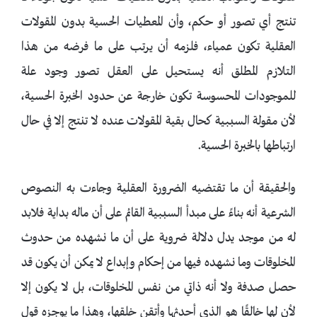
تنتج أي تصور أو حكم، وأن المعطيات الحسية بدون المقولات
العقلية تكون عمياء، فلزمه أن يرتب على ما فرضه من هذا
التلازم المطلق أنه يستحيل على العقل تصور وجود علة
للموجودات المحسوسة تكون خارجة عن حدود الخبرة الحسية،
لأن مقولة السببية كحال بقية المقولات عنده لا تنتج إلا في حال
ارتباطها بالخبرة الحسية.
والحقيقة أن ما تقتضيه الضرورة العقلية وجاءت به النصوص
الشرعية أنه بناءً على مبدأ السببية القائم على أن ماله بداية فلابد
له من موجد يدل دلالة ضروية على أن ما نشهده من حدوث
المخلوقات وما نشهده فيها من إحكام وإبداع لا يمكن أن يكون قد
حصل صدفة ولا أنه ذاتي من نفس المخلوقات، بل لا يكون إلا
لأن لها خالقًا هو الذي أحدثها وأتقن خلقها، وهذا ما يوجزه قول