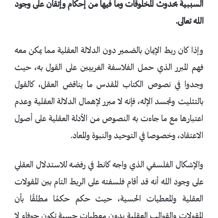
السببية بحدوث المخلوقات وما فيها من إحكام وإتقان على وجود
الله تعالى.
وإذا كان ربط الإيمان بالضمير دون الدلالة العقلية مما يمكن معه
فهم المبرر الذي حمل الفلاسفة الغربيين على القول به، حيث
وجدوا في نصوص الكتاب المقدس ما يناقض العقل، كالقول
بالتثليث وتجسد الإله، فإنه لا مبرر لإهمال الدلالة العقلية وعدم
اعتبارها مع ما جاءت به النصوص من الأدلة العقلية على أصول
الاعتقاد، وخصوصا في التوحيد والنبوة والمعاد.
والإشكال الفلسفي الذي واجه كانط في رفضه للاستدلال العقلي
على وجود الله أنه قد أقام فلسفته على الربط التام بين المقولات
العقلية والمعطيات الحسية، حيث حكم حكمًا مطلقًا بأن
المقولات والقوالب العقلية بدون معطيات حسية تكون جوفاء لا