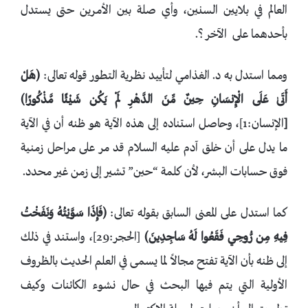
العالم في بلايين السنين، وأي صلة بين الأمرين حتى يستدل
بأحدهما على الآخر ؟.
ومما استدل به د. الغذامي لتأييد نظرية التطور قوله تعالى:
﴿
هَلْ
أَتَىٰ عَلَى الْإِنسَانِ حِينٌ مِّنَ الدَّهْرِ لَمْ يَكُن شَيْئًا مَّذْكُورًا
﴾
[
الإنسان:1]، وحاصل استناده إلى هذه الآية هو ظنه أن في الآية
ما يدل على أن خلق آدم عليه السلام قد مر على مراحل زمنية
فوق حسابات البشر، لأن كلمة “حين” تشير إلى زمن غير محدد.
كما استدل على المعنى السابق بقوله تعالى:
﴿
فَإِذَا سَوَّيْتُهُ وَنَفَخْتُ
فِيهِ مِن رُّوحِي فَقَعُوا لَهُ سَاجِدِينَ
﴾
[الحجر:29]، واستند في ذلك
إلى ظنه بأن الآية تفتح مجالاً لما يسمى في العلم الحديث بالظروف
الأولية التي يتم فيها البحث في حال نشوء الكائنات وكيف