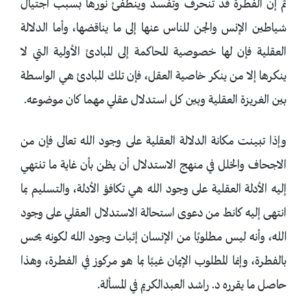
ثم إن الفطرة قد تنحرف وتفسد وينطفئ نورها بسبب اجتيال
شياطين الإنس والجن للناس عنها إلى ما يناقضها، وأما الدلالة
العقلية فإن لها خصوصية المحاكمة إلى المبادئ الأولية التي لا
ينكرها إلا من ينكر خاصية العقل، فإن تلك المبادئ هي الواسطة
بين الغريزة العقلية وبين كل استدلال عقلي مهما كان موضوعه.
وإذا تبينت مكانة الدلالة العقلية على وجود الله تعالى فإن من
الاجحاف والخلل في منهج الاستدلال أن يظن بأن غاية ما تنتهي
إليه الأدلة العقلية على وجود الله هي تكافؤ الأدلة، والتسليم بما
انتهى إليه كانط من دعوى استحالة الاستدلال العقلي على وجود
الله، وأنه ليس مطلوبًا من الإنسان إثبات وجود الله لكونه يحس
بالفطرة، وإنما المطلوب الإيمان غيبًا بما هو مركوز في الفطرة، وهذا
حاصل ما يقرره د. راشد العبدالكريم في المسألة.