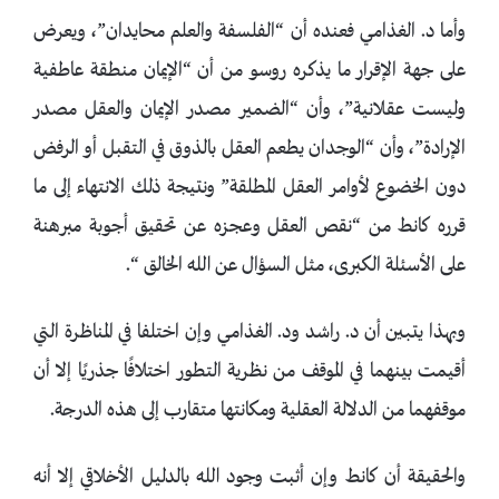
وأما د. الغذامي فعنده أن “الفلسفة والعلم محايدان”، ويعرض
على جهة الإقرار ما يذكره روسو من أن “الإيمان منطقة عاطفية
وليست عقلانية”، وأن “الضمير مصدر الإيمان والعقل مصدر
الإرادة”، وأن “الوجدان يطعم العقل بالذوق في التقبل أو الرفض
دون الخضوع لأوامر العقل المطلقة” ونتيجة ذلك الانتهاء إلى ما
قرره كانط من “نقص العقل وعجزه عن تحقيق أجوبة مبرهنة
على الأسئلة الكبرى، مثل السؤال عن الله الخالق “.
وبهذا يتبين أن د. راشد ود. الغذامي وإن اختلفا في المناظرة التي
أقيمت بينهما في الموقف من نظرية التطور اختلافًا جذريًا إلا أن
موقفهما من الدلالة العقلية ومكانتها متقارب إلى هذه الدرجة.
والحقيقة أن كانط وإن أثبت وجود الله بالدليل الأخلاقي إلا أنه