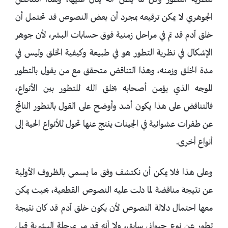
لنظرية التطور وكل ما يظن أنه يدل عليها، وهذا التناقض
الجوهري لا يمكن ترقيعه بمجرد أن بعض النصوص قد تحتمل أن
خلق آدم قد تم في مراحل زمنية فوق حسابات البشر، لأن جوهر
الإشكال في نظرية التطور هو في طبيعة وكيفية الخلق وليس في
مدة الخلق وزمنه، وهذا التناقض متحقق مع من يقول بالتطور
الموجه الذي يؤمن أصحابه بخلق الله للتطور بين الأنواع،
فالتناقض على هذا يكون أشد وأوضح على القول بالتطور الناتج
عن طفرات عشوائية في الجينات ينتج عنها تحول للأنواع الحية إلى
أنواع أخرى.
وعلى هذا فلا يمكن أن نكتشف وفق ما يسمى بالظروف الأولية
عن نتيجة مناقضة لما دلت عليه النصوص القطعية، بحيث يمكن
معها احتمال دلالة النصوص لأن يكون خلق آدم قد كان نتيجة
تطور عن نوع حيواني سابق، ولا أنه قد مر بمرحلة البشرية قبل