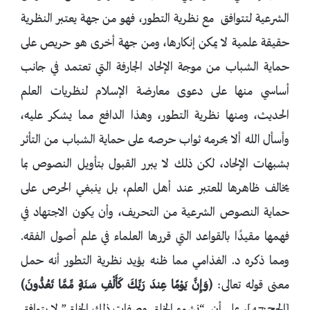
الشرعية لتتوافق مع نظرية التطور، فهو من جهة يعتبر النظرية
حقيقة علمية لا يمكن إنكارها، ومن جهة أخرى هو حريص على
حماية الشباب من موجة الإلحاد الجارفة التي تعتمد في جانب
أساسي منها على دعوى معارضة الإسلام لنظريات العلم
الحديث، ومنها نظرية التطور، وهذا الدافع مما يشكر عليه،
وأسأل الله ألا يحرمه ثواب حرصه على حماية الشباب من التأثر
بشبهات الإلحاد، لكن ذلك لا يبرر القبول بتأويل النصوص بما
يخالف ظاهرها المعتبر عند أهل العلم، بل ينبغي الحرص على
حماية النصوص الشرعية من التحريف، وأن يكون الاجتهاد في
فهمها مقيدًا بالقواعد التي قررها العلماء في علم أصول الفقه.
ومما ذكره د. الغذامي مما ظنه يؤيد نظرية التطور أنه حمل
معنى قوله تعالى:
﴿
وَإِنَّ يَوْمًا عِندَ رَبِّكَ كَأَلْفِ سَنَةٍ مِّمَّا تَعُدُّونَ
﴾