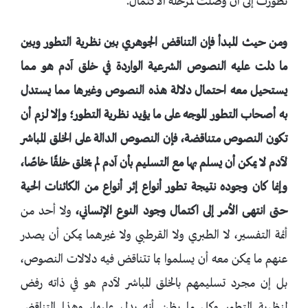
تطورت إلى أن وصلت لمرحلة الاكتمال.
ومن حيث المبدأ فإن التناقض الجوهري بين نظرية التطور وبين
ما دلت عليه النصوص الشرعية الواردة في خلق آدم هو مما
يستحيل معه احتمال دلالة هذه النصوص وغيرها مما يستدل
به أصحاب التطور الموجه على ما يؤيد نظرية التطور؛ وإلا لزم أن
تكون النصوص متناقضة، فإن النصوص الدالة على الخلق المباشر
لآدم لا يمكن أن يسلم بها مع التسليم بأن آدم لم يخلق خلقًا خاصًا،
وإنما كان وجوده نتيجة تطور أنواع إثر أنواع من الكائنات الحية
حتى انتهى الأمر إلى اكتمال وجود النوع الإنساني،
ولا أحد من
أئمة التفسير، لا الطبري ولا القرطبي ولا غيرهما يمكن أن يصدر
عنهم ما يمكن معه أن يسلموا بما تتناقض فيه دلالات النصوص،
بل إن مجرد تسليمهم بالخلق المباشر لآدم هو في ذاته رفض