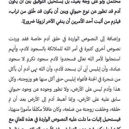
محتمل ولو على وجه بعيد، بل يستحيل التوفيق بين أن يكون
آدم قد تطور عن نوع حيواني وبين أن يكون قد خُلق من تراب،
فيلزم من أثبت أحد الأمرين أن ينفي الآخر لزومًا ضروريًا.
وإضافة إلى النصوص الواردة في خلق آدم خاصة فقد وردت
نصوص أخرى كثيرة في أمر الله للملائكة بالسجود لآدم، وأنهم
استجابوا لأمر الله تعالى فسجدوا لآدم سجود تكريم لا سجود
عبادة، وأن إبليس أبى أن يسجد لآدم، وأن الله نهى آدم أن يأكل
من شجرة في الجنة فأغواه إبليس حتى أكل منها هو وزوجته، وكل
هذا وآدم ليس على الأرض، ولا تطور وجوده عن وجود حيواني
سابق عليه على الأرض، وإنما أهبط آدم إلى الأرض بعد أن تم
خلقه، وخلقت زوجته من ضلعه، وكان عاقلاً مكلفًا مأمورًا منهيًا،
فيستحيل إثبات ما دلت عليه النصوص الواردة في هذه المعاني مع