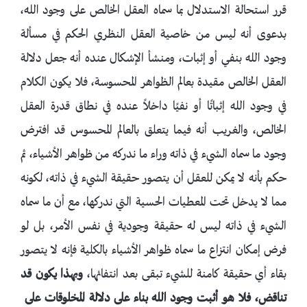
قرر استحالة الاستدلال بما سماه العقل الخالص على وجود الله،
بدعوى أنه ليس من خاصية العقل النظري الحكم في مسألة
وجود الله بنفي أو إثبات، ومنشأ الإشكال عنده أنه جعل دلالة
العقل الخالص مقيدة بعالم الظواهر المحسوسة، فلا يكون الكلام
في وجود الله إثباتًا أو نفيًا داخلاً عنده في نطاق قدرة العقل
الخالص، والغريب أنه فيما يتعلق بالعالم المحسوس قد افترض
وجود ما سماه الشيء في ذاته وراء ما ندركه من ظواهر الأشياء، ثم
حكم بأنه لا يمكن للعقل أن يتصور حقيقة الشيء في ذاته، لكونه
مما لا يدخل تحت المعطيات الحسية التي ندركها، مع أن ما سماه
الشيء في ذاته ليس له حقيقة وجودية في نفس الأمر، بل لو
فرض إمكان انتزاع ما سماه ظواهر الأشياء بالكلية فإنه لا يتصور
بقاء أي حقيقة كامنة للشيء تبقى بعد انتفائها،
وبهذا يكون قد
تناقض، فلا هو أثبت وجود الله بناء على دلالة المخلوقات على