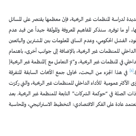
ة لدراسة المنظمات غير الربحية، فإنّ معظمها يقتصر على المسائل
، أو ما توفره. سنذكـر المفاهيم المعروفة والموثّقة جيداً عن قيد عدم
قود، الفشل الحكومي، وعدم اتساق المعلومات بين المشترين والبائعين
اخلي للمنظمات غير الربحية، بالإضافة إلى جوانب أخرى، باهتمام
خلي في المنظمات غير الربحية، و”تمّ التعامل مع ]المنظمة غير الربحية[
[1]
في هذا الجزء من البحث، نحاول جمع الأبحاث السابقة المتفرقة
ؤى الأكثر عمومية للأداء الداخلي للمنظمات غير الربحية، والتي ركزت
 ذات الصلة في “حوكمة الشركات” التابعة للمنظمة غير الربحية. بعد
تعتمد عادة على الفكر الاقتصادي: التخطيط الاستراتيجي، والمحاسبة