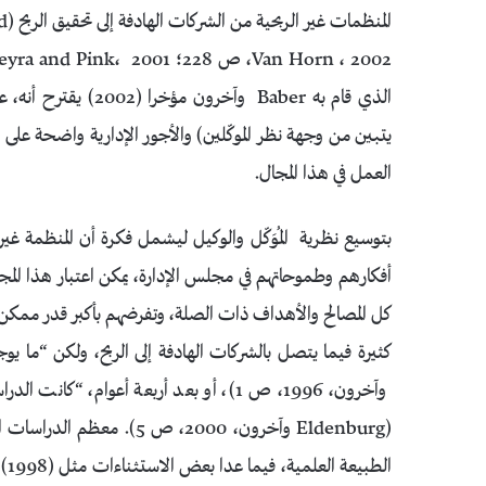
المنظمات غير الربحية من الشركات الهادفة إلى تحقيق الربح (Brickley and
الذي قام به Baber
وآخرون مؤخرا (002
يتبين من وجهة نظر الموكّلين) والأجور الإدارية واضحة على ا
العمل في هذا المجال.
بتوسيع نظرية المُوَكّل والوكيل ليشمل فكرة أن المنظمة
أفكارهم وطموحاتهم في مجلس الإدارة، يمكن اعتبار هذا ال
كل المصالح والأهداف ذات الصلة، وتفرضهم بأكبر قدر ممكن على
وآخرون، 1996، ص 1)، أو بعد أربعة أعوام، 
(Eldenburg وآخرون، 2000، 