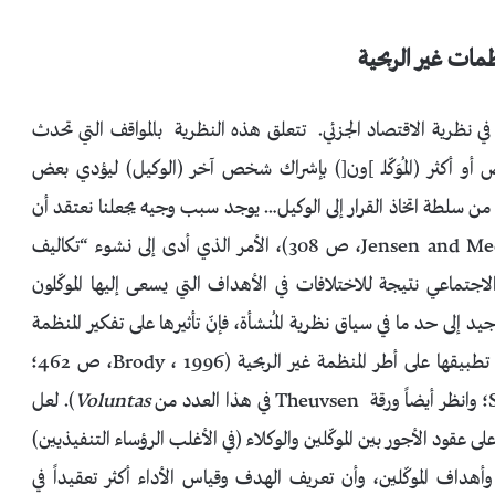
ظمات غير الربحية
ل (PAT) الآن مكوناً قياسياً في نظرية الاقتصاد الجزئي. تتعلق هذه النظرية بالمواقف التي تحدث
و أكثر (المُوَكّلـ ]ون[) بإشراك شخص آخر (الوكيل) ليؤدي بعض
من سلطة اتخاذ القرار إلى الوكيل… يوجد سبب وجيه يجعلنا نعتقد أن
الوكيل لن يعمل دوماً في مصلحة الموكّل” (Jensen and Meckling، 1976، ص 308)، الأمر الذي أدى إلى نشوء “تكاليف
لاجتماعي نتيجة للاختلافات في الأهداف التي يسعى إليها الموكّلون
د إلى حد ما في سياق نظرية المُنشأة، فإنّ تأثيرها على تفكير المنظمة
غير الربحية لا يزال ضئيلاً، على الرغم من وضوح صلاحية تطبيقها على أطر المنظمة غير الربحية (Brody ، 1996، ص 462؛
Voluntas
). لعل
لى عقود الأجور بين الموكّلين والوكلاء (في الأغلب الرؤساء التنفيذيين)
أهداف الموكّلين، وأن تعريف الهدف وقياس الأداء أكثر تعقيداً في