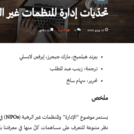
تحدّيات إدارة المنظمات غير ا
22 يونيو 2020
0
4٬428
19 دقائق
بيرند هيلميج، مارك جيجرز، إيرفين لابسلي
ترجمة: زينب عبد المطلب
تحرير: سهام سايح
ملخص
يستمر موضوع “الإدارة” والمنظمات غير الربحية (
NPOs
) ف
نظر متنوعة للتعرف على مساهمات كلٍّ منها في معرفتنا بال