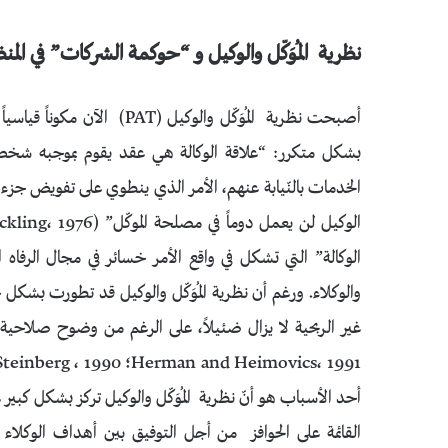
نظرية المُوَكّل والوكيل و “حوكمة الشركات” في المن
أصبحت نظرية المُوَكّل والوكي
بشكل متكرر: “علاقة الوكالة هي عقد يقوم بموجبه شخص أ
الخدمات بالنّيابة عنهم، الأمر الذي ينطوي على تفويض جزء 
الوكالة” التي تشكل في واقع الأمر خسائر في مجال الرفاه ا
والوكلاء. ورغم أن نظرية المُوَكّل والوكيل قد تطورت بشكل جي
Herman and Heimovics، 1991؛ Steinberg ، 1990؛ وانظر أيضاً ورقة Theuvsen في هذا العدد من
أحد الأسباب هو أنّ نظرية المُوَكّل والوكيل تركز بشكل كبير ع
القائمة على الحوافز من أجل التوفيق بين أهداف الوكلاء و