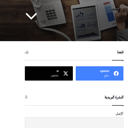
تابعنا
0
9000+
متابع
متابعون
النشرة البريدية
الإيميل