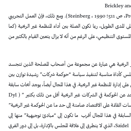
Van Horn ، 2002، ص 228؛ Preyra and Pink، 2001، ص 511؛ Steinberg ، 1990). ومع ذلك، فإنّ العمل التجريبي
2) يقترح أنه، على المدى الطويل، ربما تكون الصلة بين أداء المنظمة غير الربحية (كما
لمستوى التنظيمي، على الرغم من أنّه لا يزال يتعين القيام بالكثير من
 غير الربحية هي عبارة عن مجموعة من أصحاب المصلحة الذين تتجسد
مجلس كأداة مناسبة لتنفيذ سياسة “حوكمة شركات” رشيدة توازن بين
 إدارة المنظمة غير الربحية. في هذا المجال أيضاً، يوجد أبحاث سابقة
كثيرة فيما يتصل بالشركات الهادفة إلى الربح، ولكن “ما يوجد عن الحوكمة في الشركات غير الربحية أقل من ذلك بكثير ” ( Dyl
“كانت الدراسات القائمة على الاقتصاد صامتة إلى حد ما عن الحوكمة غير الربحية”
ص 5). معظم الدراسات السابقة في هذا المجال أقرب ما تكون إلى “مبادئ توجيهية” منها إلى
الطبيعة العلمية، فيما عدا بعض الاستثناءات مثل Saidel (1998)، الذي لا يتطرق إلى علاقة المجلس بالإدارة، بل إلى دور الفرق