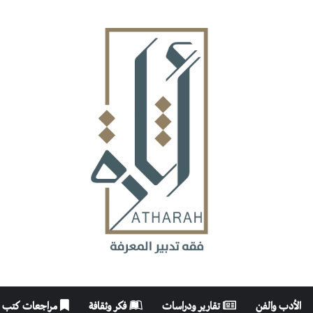
الأدب والفن
تقارير ودراسات
فكر وثقافة
مراجعات كتب