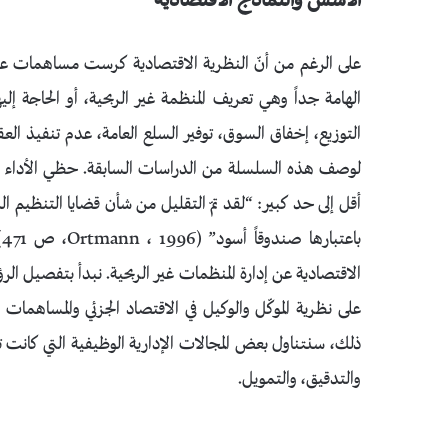
الأسس والنماذج الاقتصادية
على الرغم من أنّ النظرية الاقتصادية كرست مساهمات عديد
الهامة جداً وهي تعريف المنظمة غير الربحية، أو الحاجة إليها
التوزيع، إخفاق السوق، توفير السلع العامة، عدم تنفيذ الع
لوصف هذه السلسلة من الدراسات السابقة. حظي الأداء الد
أقل إلى حد كبير: “لقد تمّ التقليل من شأن قضايا التنظيم الدا
باعتبارها صندوقاً أسود” (Ortmann ، 1996، ص 471).
الاقتصادية عن إدارة المنظمات غير الربحية. نبدأ بتفصيل الر
على نظرية الموكّل والوكيل في الاقتصاد الجزئي والمساهمات
ذلك، سنتناول بعض المجالات الإدارية الوظيفية التي كانت 
والتدقيق، والتمويل.