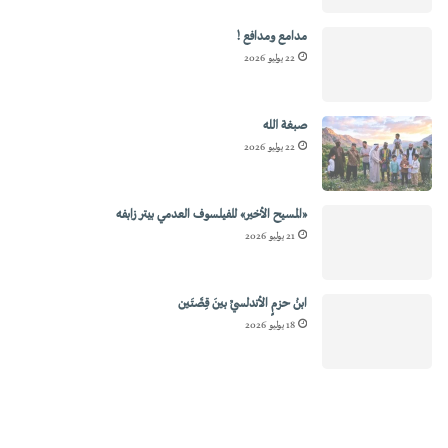
مدامع ومدافع !
22 يوليو 2026
صبغة الله
22 يوليو 2026
«المسيح الأخير» للفيلسوف العدمي بيتر زابفه
21 يوليو 2026
ابنُ حزمٍ الأندلسيِّ بينَ قِصَّتَين
18 يوليو 2026