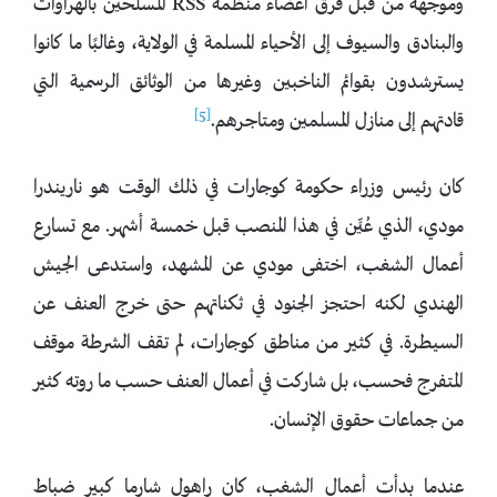
وموجهة من قبل فرق أعضاء منظمة RSS المسلحين بالهراوات
والبنادق والسيوف إلى الأحياء المسلمة في الولاية، وغالبًا ما كانوا
يسترشدون بقوائم الناخبين وغيرها من الوثائق الرسمية التي
[5]
قادتهم إلى منازل المسلمين ومتاجرهم.
كان رئيس وزراء حكومة كوجارات في ذلك الوقت هو ناريندرا
مودي، الذي عُيِّن في هذا المنصب قبل خمسة أشهر. مع تسارع
أعمال الشغب، اختفى مودي عن المشهد، واستدعى الجيش
الهندي لكنه احتجز الجنود في ثكناتهم حتى خرج العنف عن
السيطرة. في كثير من مناطق كوجارات، لم تقف الشرطة موقف
المتفرج فحسب، بل شاركت في أعمال العنف حسب ما روته كثير
من جماعات حقوق الإنسان.
عندما بدأت أعمال الشغب، كان راهول شارما كبير ضباط