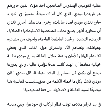
عقلية القوميين الهندوس الصاعدين. أحد هؤلاء الذين حاورهم
هو ناريندرا مودي، الذي كان آنذاك موظفًا مغمورًا في الحزب.
حاور ناندي مودي لعدة ساعات، وخرج مندهشًا. أخبرني ناندي
أن محاوره أظهر جميع سمات الشخصية الاستبدادية: الصلابة،
التزمت، التشدد، والحياة العاطفية القاحلة، والخوف من مشاعره
وعواطفه، وتضخم الأنا والتمركز حول الذات الذي يغطي
الانعدام الهائل للأمان والثقة. خلال المقابلة، وضع مودي نظرية
خيالية مفادها أن الهند كانت هدفًا لمؤامرة عالمية، والتي بدورها
ترجح أن يكون كل مسلم في البلاد متواطئًا. قال ناندي “كان
مودي فاشيًّا بكل ما تحمله الكلمة من معنى…ليست الفاشية هنا
توصيفًا لسوء المعاملة والاضطهاد، بل فئة تشخيصية”.
في 27 فبراير 2002، توقف قطار الركاب في جودهرا، وهي مدينة