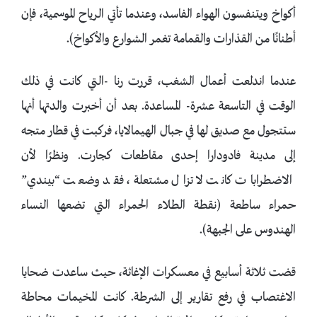
أكواخ ويتنفسون الهواء الفاسد، وعندما تأتي الرياح الموسمية، فإن
أطنانًا من القذارات والقمامة تغمر الشوارع والأكواخ).
عندما اندلعت أعمال الشغب، قررت رنا -التي كانت في ذلك
الوقت في التاسعة عشرة- المساعدة. بعد أن أخبرت والدتها أنها
ستتجول مع صديق لها في جبال الهيمالايا، فركبت في قطار متجه
إلى مدينة فادودارا إحدى مقاطعات كجارت. ونظرًا لأن
الاضطرابات كانت لا تزال مشتعلة، فقد وضعت “بيندي”
حمراء ساطعة (نقطة الطلاء الحمراء التي تضعها النساء
الهندوس على الجبهة).
قضت ثلاثة أسابيع في معسكرات الإغاثة، حيث ساعدت ضحايا
الاغتصاب في رفع تقارير إلى الشرطة. كانت المخيمات محاطة