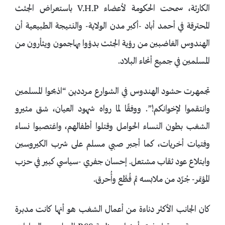
الكارثة، سمحت الحكومة لأعضاء V.H.P باستعراض الجثث
المحترقة في أحمد أباد -أكبر مدن الولاية- والنتيجة الطبيعية أن
الهندوس الغاضبين من رؤية الجثث بدؤوا يهاجمون ويثأرون من
المسلمين في جميع أنحاء البلاد.
تجمهرت حشود الهندوس في الشوارع مرددين “اذبحوا المسلمين
وانتقموا لإخوانكم!”. ووفقًا لما رواه شهود العيان، شق مثيرو
الشغب بطون النساء الحوامل وقتلوا أطفالهم، واغتصبوا نساء
وفتيات أخريات، كما أجبر صبي مسلم على شرب الكيروسين
وابتلاع عود ثقاب مشتعل. إحسان جفري -سياسي كبير في حزب
المؤتمر- جُرِّد من ملابسه ثم قُطَّع وأُحرق.
كان الجانب الأكثر دناءة من أعمال الشغب هو أنها كانت مدبرة