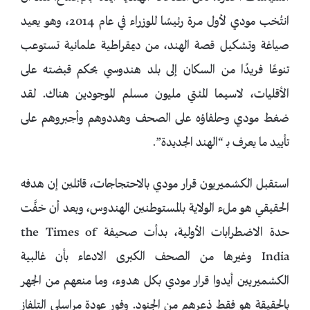
انتُخب مودي لأول مرة رئيسًا للوزراء في عام 2014، وهو يعيد
صياغة وتشكيل قصة الهند، من ديمقراطية علمانية تستوعب
تنوعًا فريدًا من السكان إلى بلد هندوسي يحكم قبضته على
الأقليات، لاسيما المئتي مليون مسلم الموجودين هناك. لقد
ضغط مودي وحلفاؤه على الصحف وهددوهم وأجبروهم على
تأييد ما يعرف بـ “الهند الجديدة”.
استقبل الكشميريون قرار مودي بالاحتجاجات، قائلين إن هدفه
الحقيقي هو ملء الولاية بالمستوطنين الهندوس، وبعد أن خفَّت
حدة الاضطرابات الأولية، بدأت صحيفة the Times of
India وغيرها من الصحف الكبرى الادعاء بأن غالبية
الكشميريين أيدوا قرار مودي بكل هدوء، وما منعهم من الجهر
بالحقيقة هو فقط ذعرهم من الجنود. وفور عودة مراسلي التلفاز