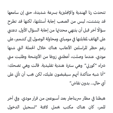
تتحدث رنا الهندية والإنجليزية بسرعة شديدة، حتى إن سامعها
قد يتشتت، ليس من الصعب إجابة أسئلتها، لكنها قد تطرح
سؤالًا آخر قبل أن ينتهي محدثها من إجابة السؤال الأول. دعتني
على الهاتف لمقابلتها في مومباي ومحاولة الوصول إلى كشمير، على
رغم حظر المراسلين الأجانب هناك خلال الحملة التي شنها
مودي. عندما وصلت، أعطتني زوجًا من الأوشحة وطلبت مني
شراء “كورتي” وهي سترة هندية تقليدية. قالت وهي تضحك:
“أنا شبه متأكدة أنهم سيقبضون عليك، لكن يجب أن تأتي على
أي حال… بدون نقاش”
هبطنا في مطار سريناجار بعد أسبوعين من قرار مودي. وفي آخر
الممر، كان هناك مكتب يحمل لافتة “تسجيل الدخول