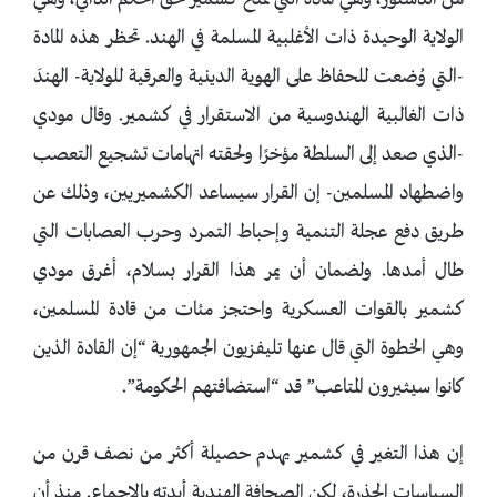
من الدستور، وهي المادة التي تمنح كشمير حق الحكم الذاتي، وهي
الولاية الوحيدة ذات الأغلبية المسلمة في الهند. تحظر هذه المادة
-التي وُضعت للحفاظ على الهوية الدينية والعرقية للولاية- الهندَ
ذات الغالبية الهندوسية من الاستقرار في كشمير. وقال مودي
-الذي صعد إلى السلطة مؤخرًا ولحقته اتهامات تشجيع التعصب
واضطهاد المسلمين- إن القرار سيساعد الكشميريين، وذلك عن
طريق دفع عجلة التنمية وإحباط التمرد وحرب العصابات التي
طال أمدها. ولضمان أن يمر هذا القرار بسلام، أغرق مودي
كشمير بالقوات العسكرية واحتجز مئات من قادة المسلمين،
وهي الخطوة التي قال عنها تليفزيون الجمهورية “إن القادة الذين
كانوا سيثيرون المتاعب” قد “استضافتهم الحكومة”.
إن هذا التغير في كشمير يهدم حصيلة أكثر من نصف قرن من
السياسات الحذرة، لكن الصحافة الهندية أيدته بالإجماع. منذ أن