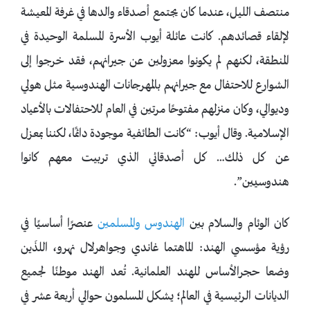
منتصف الليل، عندما كان يجتمع أصدقاء والدها في غرفة المعيشة
لإلقاء قصائدهم. كانت عائلة أيوب الأسرة المسلمة الوحيدة في
المنطقة، لكنهم لم يكونوا معزولين عن جيرانهم، فقد خرجوا إلى
الشوارع للاحتفال مع جيرانهم بالمهرجانات الهندوسية مثل هولي
وديوالي، وكان منزلهم مفتوحًا مرتين في العام للاحتفالات بالأعياد
الإسلامية. وقال أيوب: “كانت الطائفية موجودة دائمًا، لكننا بمعزل
عن كل ذلك… كل أصدقائي الذي تربيت معهم كانوا
هندوسيين”.
كان الوئام والسلام بين
الهندوس والمسلمين
عنصرًا أساسيًا في
رؤية مؤسسي الهند: الماهتما غاندي وجواهرلال نهرو، اللذَين
وضعا حجرالأساس للهند العلمانية. تُعد الهند موطنًا لجميع
الديانات الرئيسية في العالم؛ يشكل المسلمون حوالي أربعة عشر في