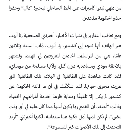
من دلهي ثبتوا كاميرات على الخط الساحلي لبحيرة “دال” وحذوا
حذو الحكومة مذعنين.
ومع تعاقب التقارير في نشرات الأخبار، أخبرتني الصحفية رنا أيوب
عبر الهاتف أنها تتجه إلى كشمير. رنا أيوب، ذات الستة وثلاثين
عامًا، هي من المراسلين الجادين المعروفين في الهند، وتشتهر
بملاحقة مودي ومساعديه دون كلل. ولأنها مسلمة من مومباي،
فقد كانت شاهدة على الطائفية في البلاد، تلك الطائفية التي
غيرت مجرى حياتها. لقد شكَّكَتْ في أن ما قالته الحكومة عن
كشمير لم يكن إلا تلفيقًا ودعاية فارغة لخدمة أغراضهم الخفية،
وقالت “أعتقد أن القمع ربما يكون أسوأ مما كان عليه في أي وقت
مضى”. لم يكن لديها أدنى فكرة عما ستعاينه، لكنها أخبرتني “أريد
التحدث إلى تلك الأصوات غير المسموعة”.