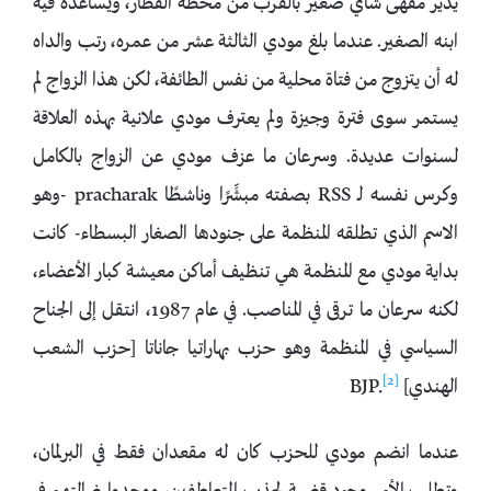
يدير مقهى شاي صغير بالقرب من محطة القطار، ويساعده فيه
ابنه الصغير. عندما بلغ مودي الثالثة عشر من عمره، رتب والداه
له أن يتزوج من فتاة محلية من نفس الطائفة، لكن هذا الزواج لم
يستمر سوى فترة وجيزة ولم يعترف مودي علانية بهذه العلاقة
لسنوات عديدة. وسرعان ما عزف مودي عن الزواج بالكامل
وكرس نفسه لـ RSS بصفته مبشِّرًا وناشطًا pracharak -وهو
الاسم الذي تطلقه المنظمة على جنودها الصغار البسطاء- كانت
بداية مودي مع المنظمة هي تنظيف أماكن معيشة كبار الأعضاء،
لكنه سرعان ما ترقى في المناصب. في عام 1987، انتقل إلى الجناح
السياسي في المنظمة وهو حزب بهاراتيا جاناتا [حزب الشعب
[2]
الهندي] BJP.
عندما انضم مودي للحزب كان له مقعدان فقط في البرلمان،