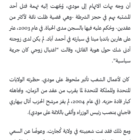
أن وجه بهات الاتهام إلى مودي، وُجِّهت إليه تهمة قتل أحد
المشتبه بهم في حجز الشرطة -وهي قضية ظلت نائمة لأكثر من
عقدين- وحُكم عليه فيها بالسجن مدى الحياة. في عام 2003، عثر
على هارين بانديا ميتا في سيارته في أحمد آباد. لم يكن لدى زوجته
أدنى شك حول هوية القاتل، وقالت “اغتيال زوجي كان جريمة
سياسية”.
كان لأعمال الشغب تأثير ملحوظ على مودي. حظرته الولايات
المتحدة والمملكة المتحدة لما يقرب من عقد من الزمان، وتجاهله
كبار قادة حزبه. (في عام 2004، لم يفز مرشح الحزب أتال بيهاري
فاجبايي بمنصب رئيس الوزراء وألقى باللائمة على مودي).
ومع ذلك فقد نمت شعبيته في ولاية كُجارت. وعوضًا عن السعي