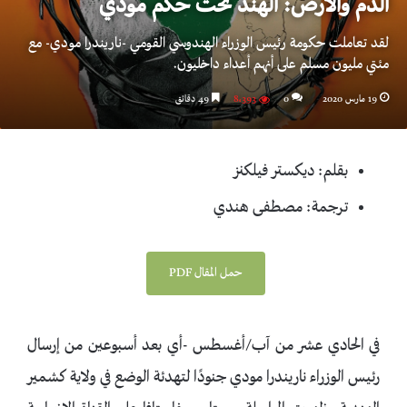
الدم والأرض: الهند تحت حكم مودي
لقد تعاملت حكومة رئيس الوزراء الهندوسي القومي -ناريندرا مودي- مع
مئتي مليون مسلم على أنهم أعداء داخليون.
19 مارس 2020
0
8٬393
49 دقائق
بقلم: ديكستر فيلكنز
ترجمة: مصطفى هندي
حمل المقال PDF
في الحادي عشر من آب/أغسطس -أي بعد أسبوعين من إرسال
رئيس الوزراء ناريندرا مودي جنودًا لتهدئة الوضع في ولاية كشمير