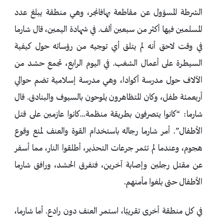
الشرطة المسؤول عن مقاطعة بهافانجر، وهي منطقة يبلغ عدد
المسلمين فيها أكثر من سبعين ألف. في شهادة اليمين، قال شارما
في وقت لاحق أنه لم يتلق أي توجيه من رؤسائه حول كيفية
السيطرة على أعمال الشغب. في اليوم الرابع، تجمع حشد من
الآلاف حول مدرسة أكوادا، وهي مدرسة إسلامية تضم حوالي
أربعمئة طفل، وكان المتظاهرون يلوحون بالسيوف والبنادق. قال
شارما: “كانوا يتصرفون بطريقة منظمة…كانوا عازمين على قتل
الأطفال”. أمر شارما رجاله باستخدام القوة والعنف لمنع وقوع
هجوم، وعندما لم تثمر جرعات التحذير، أطلقوا النار، مما أسفر
عن مقتل رجلين وإصابة آخرين، فتفرق الحشد، ورافق شارما
الأطفال حتى بلغوا مأمنهم.
في كل منطقة أخرى تقريبًا، استمر العنف دون رادع. أما شارما،