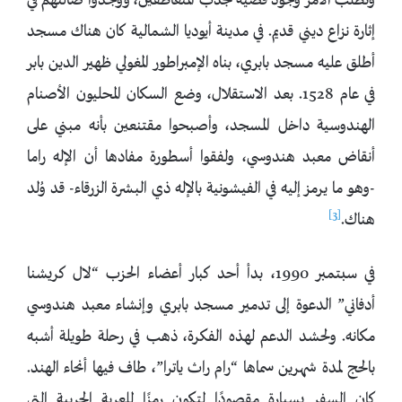
وتطلب الأمر وجود قضية لجذب المتعاطفين، ووجدوا ضالتهم في
إثارة نزاع ديني قديم. في مدينة أيوديا الشمالية كان هناك مسجد
أطلق عليه مسجد بابري، بناه الإمبراطور المغولي ظهير الدين بابر
في عام 1528. بعد الاستقلال، وضع السكان المحليون الأصنام
الهندوسية داخل المسجد، وأصبحوا مقتنعين بأنه مبني على
أنقاض معبد هندوسي، ولفقوا أسطورة مفادها أن الإله راما
-وهو ما يرمز إليه في الفيشونية بالإله ذي البشرة الزرقاء- قد وُلد
[3]
هناك.
في سبتمبر 1990، بدأ أحد كبار أعضاء الحزب “لال كريشنا
أدفاني” الدعوة إلى تدمير مسجد بابري وإنشاء معبد هندوسي
مكانه. ولحشد الدعم لهذه الفكرة، ذهب في رحلة طويلة أشبه
بالحج لمدة شهرين سماها “رام راث ياترا”، طاف فيها أنحاء الهند.
كان السفر بسيارة مقصودًا لتكون رمزًا للعربة الحربية التي