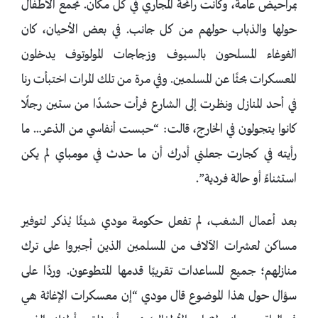
بمراحيض عامة، وكانت رائحة المجاري في كل مكان. تجمع الأطفال
حولها والذباب حولهم من كل جانب. في بعض الأحيان، كان
الغوغاء المسلحون بالسيوف وزجاجات المولوتوف يدخلون
المعسكرات بحثًا عن المسلمين. وفي مرة من تلك المرات اختبأت رنا
في أحد المنازل ونظرت إلى الشارع فرأت حشدًا من ستين رجلًا
كانوا يتجولون في الخارج، قالت: “حبست أنفاسي من الذعر… ما
رأيته في كجارت جعلني أدرك أن ما حدث في مومباي لم يكن
استثناءً أو حالة فردية”.
بعد أعمال الشغب، لم تفعل حكومة مودي شيئًا يُذكر لتوفير
مساكن لعشرات الآلاف من المسلمين الذين أجبروا على ترك
منازلهم؛ جميع المساعدات تقريبًا قدمها المتطوعون. وردًا على
سؤال حول هذا الموضوع قال مودي “إن معسكرات الإغاثة هي