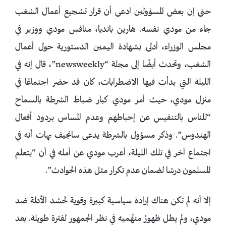
حتى إن بعض المسؤولين ادعى أن قرار تشجيع أعمال الشغب
جاء من مودي نفسه. هارين بانديا، منافس مودي ووزير في
مجلس الوزراء، أدلى بشهادة اليمين الدستورية حول أعمال
الشغب، وتحدث أيضًا إلى مجلة “newsweekly”، قال إنه في
الليلة التي بدأت فيها الاضطرابات، كان قد حضر اجتماعًا في
منزل مودي، حيث أمر مودي كبار ضباط الشرطة بالسماح
“للناس بالتنفيس عن إحباطهم وعدم المساس بردود أفعال
الهندوس”. وذكر مسؤول بالشرطة يدعى سانجيف بهات أنه في
اجتماع آخر في تلك الليلة، أعرب مودي عن أمله في أن “يتعلم
المسلمون درسًا لضمان عدم تكرار مثل هذه الحوادث”.
إلا أنه لم تكن هناك إرادة سياسية كبيرة وقوية لحشد الأدلة ضد
مودي، ولم يطل ظهورُ متهِّميه في نظر الجمهور لفترة طويلة. بعد