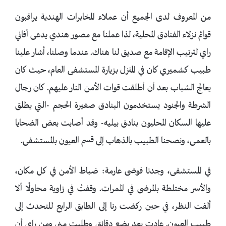
من المعروف لدى الجميع أن عملاء المخابرات الهندية يراقبون
قوائم نزلاء الفنادق المحلية، لذا عملنا مع مصور هندي يدعى أفاني
راي لترتيب الإقامة مع صديق لنا هناك. عندما وصلنا، أشار علينا
طبيب كشميري كان في المنزل بزيارة المستشفى العام، حيث كان
يعالج الشباب بعد أن أطلقت قوات الأمن النار عليهم. كان رجال
الشرطة والجنود يستخدمون البنادق صغيرة الحجم -التي يطلق
عليها السكان المحليون بنادق بيليه- وقد أصابت بعض الضحايا
بالعمى، ونصحنا الطبيب بالذهاب إلى قسم العيون بالمستشفى.
في المستشفى، وجدنا فوضى عارمة: ضباط الأمن في كل مكان،
والأسر مختلطة بالمرضى في الممرات. وقفتُ في زاوية محاولًا ألا
ألفت النظر، في حين ركضت رنا إلى الطابق الرابع للتحدث إلى
طبيب العيون. عادت بعد بضع دقائق وطلبت مني ومن راي أن