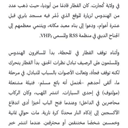
في ولاية كُجارت. كان القطار قادمًا من أيوديا، حيث ذهب عدد
من الهندوس لزيارة الموقع الذي دُمِّر فيه مسجد بابري قبل
عشرة أعوام، ودعوا إلى بناء معبد مكانه، وينتمي معظمهم إلى
الجناح الديني في منظمة RSS والمسمى بـVHP.
وأثناء توقف القطار في المحطة، بدأ المسافرون الهندوس
والمسلمون على الرصيف تبادل نظرات الحنق. بدأ القطار يتحرك
لكنه توقف فجأة، وتعالت الأصوات بالسباب المتبادل. في مرحلة
ما، ألقى أحدهم –يُحتمل أنه بائع مسلم- فتيلة مشتعلة
(مولتوف) في إحدى السيارات. انتشر اللهب، وكان الركاب
محاصرين في الداخل؛ وعندما فتح الباب أخيرًا أدى اندفاع
الأكسجين إلى إذكاء النار محدثًا كرة نارية. مات حوالي ثمانية
وخمسين شخصًا مختنقين أو محترقين. عندما انتشر خبر