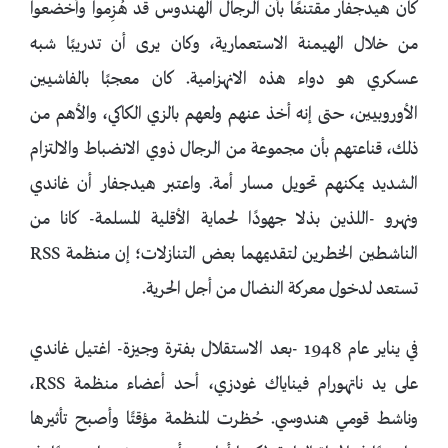
كان هيدجفار مقتنعًا بأن الرجال الهندوس قد هُزِموا وأُخضعوا
من خلال الهيمنة الاستعمارية، وكان يرى أن تدريبًا شبه
عسكري هو دواء هذه الانهزامية. كان معجبًا بالفاشيين
الأوروبيين، حتى إنه أخذ عنهم ولعهم بالزي الكاكي، والأهم من
ذلك، قناعتهم بأن مجموعة من الرجال ذوي الانضباط والالتزام
الشديد يمكنهم تحويل مسار أمة. واعتبر هيدجفار أن غاندي
ونهرو -اللذين بذلا جهودًا لحماية الأقلية المسلمة- كانا من
الناشطين الخطرين لتقديمهما بعض التنازلات؛ إن منظمة RSS
تستعد لدخول معركة النضال من أجل الحرية.
في يناير عام 1948 -بعد الاستقلال بفترة وجيزة- اغتيل غاندي
على يد ناتهورام فيناياك غودزي، أحد أعضاء منظمة RSS،
وناشط قومي هندوسي. حُظرت المنظمة مؤقتًا وأصبح تأثيرها