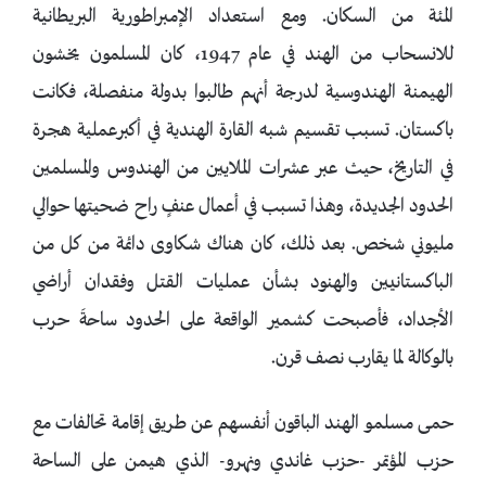
المئة من السكان. ومع استعداد الإمبراطورية البريطانية
للانسحاب من الهند في عام 1947، كان المسلمون يخشون
الهيمنة الهندوسية لدرجة أنهم طالبوا بدولة منفصلة، فكانت
باكستان. تسبب تقسيم شبه القارة الهندية في أكبرعملية هجرة
في التاريخ، حيث عبر عشرات الملايين من الهندوس والمسلمين
الحدود الجديدة، وهذا تسبب في أعمال عنفٍ راح ضحيتها حوالي
مليوني شخص. بعد ذلك، كان هناك شكاوى دائمة من كل من
الباكستانيين والهنود بشأن عمليات القتل وفقدان أراضي
الأجداد، فأصبحت كشمير الواقعة على الحدود ساحةَ حرب
بالوكالة لما يقارب نصف قرن.
حمى مسلمو الهند الباقون أنفسهم عن طريق إقامة تحالفات مع
حزب المؤتمر -حزب غاندي ونهرو- الذي هيمن على الساحة