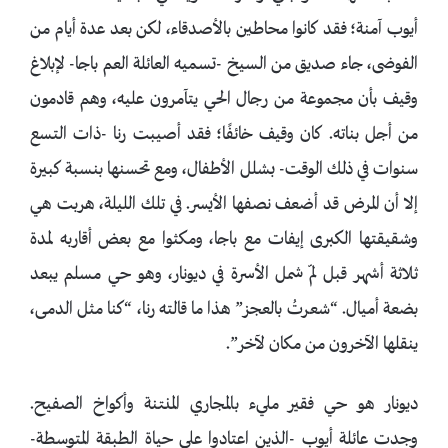
أيوب آمنة؛ فقد كانوا محاطين بالأصدقاء، لكن بعد عدة أيام من
الفوضى، جاء صديق من السيخ -تسميه العائلة العم باجا- لإبلاغ
وقيف بأن مجموعة من رجال الحي يتآمرون عليه، وهم قادمون
من أجل بناته. كان وقيف خائفًا؛ فقد أصيبت رنا -ذات التسع
سنوات في ذلك الوقت- بشلل الأطفال، ومع تحسنها بنسبة كبيرة
إلا أن المرض قد أضعف نصفها الأيسر. في تلك الليلة، هربت هي
وشقيقتها الكبرى إيفات مع باجا، ومكثوا مع بعض أقاربه لمدة
ثلاثة أشهر قبل لمّ شمل الأسرة في ديونار، وهو حي مسلم يبعد
بضعة أميال. “شعرتُ بالعجز” هذا ما قالته رنا، “كنا مثل الدمى،
ينقلها الآخرون من مكان لآخر”.
ديونار هو حي فقير مليء بالمجاري المنتنة وأكواخ الصفيح.
وجدت عائلة أيوب -الذين اعتادوا على حياة الطبقة المتوسطة-