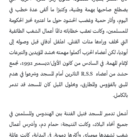
يضطلع صاحبها بمهمة وطنية، وكثيرًا ما ألقى عدة خطب في
اليوم، وأثار حمية وغضب الحشود حول ما اعتبره تحيز الحكومة
للمسلمين، وكانت تعقب خطاباته دائمًا أعمال الشغب الطائفية
التي تخلف وراءها مئات القتلى. اعتُقل أدفاني قبل وصوله إلى
أيوديا، لكن أعضاء الحزب أكملوا مهمته بحشد المؤيدين والتبرعات
لإتمام المهمة. في السادس من كانون الأول/ديسمبر 1992، تجمع
حشد من أعضاء R.S.S الثائرين أمام المسجد وشرعوا في هدم
المبنى بالفؤوس والمطارق، وبحلول الليل كان المسجد قد تدمر
بالكامل.
أشعل تدمير المسجد فتيل الفتنة بين الهندوس والمسلمين في
جميع أنحاء البلاد، وكانت النتيجة: حمام دم، وأشرس أعمال
شغب تشهدها مومباي وأكثرها دموية. في البداية، كانت عائلة