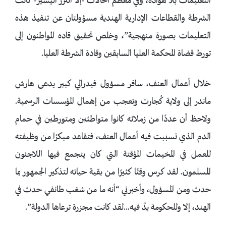
التعليمات بلا هوادة، وفي معظم الحالات -إلا النزر اليسير- كانت
الشرطة والقطاعات الإدارية الهندية مسؤولتان عن تنفيذ هذه
التعليمات بصورة منهجية”، وخلص تحقيق قاده المواطنون إلى
تورط قضاة المحكمة العليا السابقين وقادة الشرطة العليا.
خلال أعمال العنف، سافر مسؤول فيدرالي كبير يدعى هارش
ماندر إلى ولاية كُجارت وتعجب من إهمال المؤسسات الرسمية.
ولاحظ أن عددًا من زملائه كانوا متواطئين ومتورطين في حمام
الدم الذي تسببت فيه أعمال العنف، فتقاعد مبكرًا من وظيفته
للعمل في المخيمات المؤقتة التي كان يتجمع فيها اللاجئون
المسلمون. لقد كرس وقتًا كثيرًا من بقية حياته لتذكير الجمهور بما
حدث ومن المسؤول، وأخبرني “أنه ما من شغب طائفي حدث في
الهند، إلا وللحكومة يدٌ فيه…لقد كانت مجزرة ترعاها الدولة”.