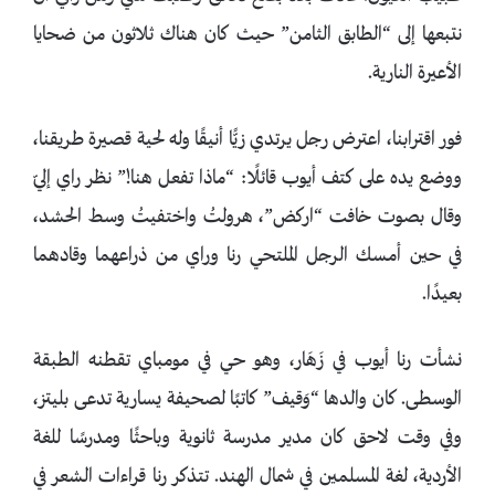
نتبعها إلى “الطابق الثامن” حيث كان هناك ثلاثون من ضحايا
الأعيرة النارية.
فور اقترابنا، اعترض رجل يرتدي زيًّا أنيقًا وله لحية قصيرة طريقنا،
ووضع يده على كتف أيوب قائلًا: “ماذا تفعل هنا!” نظر راي إليّ
وقال بصوت خافت “اركض”، هرولتُ واختفيتُ وسط الحشد،
في حين أمسك الرجل الملتحي رنا وراي من ذراعهما وقادهما
بعيدًا.
نشأت رنا أيوب في زَهَار، وهو حي في مومباي تقطنه الطبقة
الوسطى. كان والدها “وَقيف” كاتبًا لصحيفة يسارية تدعى بليتز،
وفي وقت لاحق كان مدير مدرسة ثانوية وباحثًا ومدرسًا للغة
الأردية، لغة المسلمين في شمال الهند. تتذكر رنا قراءات الشعر في