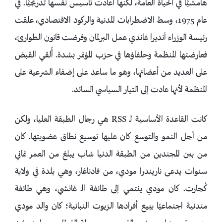
هامشيًّا في الحياة العامة، لكنها أعادت تأسيس نفسها تدريجيًّا. في
عام 1975، وسط الاضطرابات المدنية والركود الاقتصادي، علقت
رئيسة الوزراء أنديرا غاندي عمل البرلمان وفرضت قانون الطوارئ،
فعارضتها المنظمة وحلفاؤها في حزب المؤتمر بشدة. أُلقي القبض
على العديد من أعضائها، وهو ما ساعد على إضفاء الشرعية على
المنظمة لأنها عادت إلى التيار السياسي السائد.
كانت القاعدة الأساسية لـ RSS هي رجال الطبقة العليا، ولكن
من أجل النمو والتوسع كان عليها توسيع نطاق عضويتها. كان
من بين المجندين من الطبقة الدنيا شاب يبلغ من العمر ثماني
سنوات يدعى ناريندرا مودي، من فادناغار، وهي بلدة في ولاية
كُجارت. كان مودي ينتمي إلى طائفة الـ غانشي، وهي طائفة
متدنية اجتماعيًا يبيع أفرادها الزيوت النباتية؛ كان والد مودي