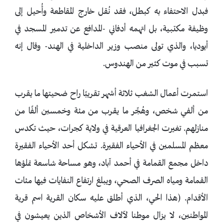
فبدل الاحتفاء به كبطل، فقد نُقل خارج المقاطعة وأُحيل إلى
وظيفة مكتبية، بل اتهمه أدفاني -المدافع عن تدمير المسجد في
أيوديا، والذي تولى منصب وزير الداخلية في الهند- وقال إنه
تسبب في موت كثير من الهندوس.
استمرت أعمال الشغب ثلاثة أشهر تقريبًا راح ضحيتها ما يقرب
من ألفي شخص، وهُجِّر ما يقرب من مئة وخمسين ألفًا من
منازلهم. تغيرت الجغرافيا العرقية في ولاية كجرات، حيث تكدس
معظم المسلمين في الأحياء الفقيرة. تشكل أحد الأحياء الفقيرة
داخل مجمع القمامة في أحمد آباد، وهو مساحة شاسعة تملؤها
القمامة ومياه الصرف الصحي، ويبلغ ارتفاع النفايات فيها مئات
الأقدام. (هذا الحي، الذي أطلق عليه سكان القرية اسم قرية
المواطنين، لا يزال موطنا لآلاف الأشخاص الذين يعيشون في