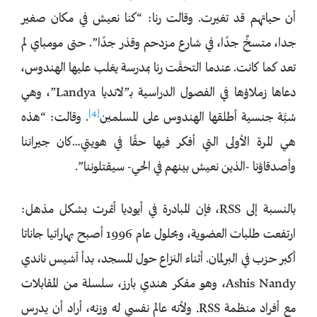
أن حياتهم قد تغيرت. وقالت رنا: “كنا نعيش في مكان صغير
جدا، متسخٌ جدًا، في شارع مزدحم وقذر جدًا”. حتى مومباي لم
تعد كما كانت. عندما التحقَت رنا بمدرسة يغلب عليها الهندوس،
دعاها زملاؤها في الفصول الدراسية بـ”لانديا Landya”، وهي
[4]
سُبَّة جنسية أطلقها الهندوس على المسلمين
. وقالت: “هذه
هي المرة الأولى التي أفكر فيها حقًا في هويتي…كان جيراننا
وأصدقاؤنا -الذين نعيش بينهم في الحي- سيقتلوننا”.
بالنسبة إلى RSS، فإن المبادرة في أيوديا أثمرت بشكل مذهل:
ارتفعت طلبات العضوية، وبحلول عام 1996 أصبح بهاراتيا جاناتا
أكبر حزب في البرلمان. أثناء النزاع حول المسجد، بدأ آشيس ناندي
Ashis Nandy، وهو مفكر هندي بارز، سلسلة من المقابلات
مع أفراد منظمة RSS. ولأنه عالم نفسي له وزنه، أراد أن يدرس