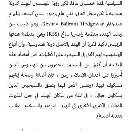
السياسية لمدة خمسين عامًا. لكن رؤية المؤسسين للهند كدولة
علمانية لم تكن محل اتفاق، ففي عام 1925 أسس كيشف بيليرام
هيدجفار Keshav Baliram Hedgewar، وهو طبيب من
وسط الهند، منظمة راشتريا سانج (RSS) وهي منظمة هدفها
الرئيسي تأكيد فكرة أن الهند بالأصل دولة هندوسية، وأن أتباع
الهندوسية لهم الحق في السيطرة على الأقليات. آمن أعضاء هذه
المنظمة أن كثيرًا من المسلمين ينحدرون من الهندوس الذين
أُجبروا على اعتناق الإسلام، ومن ثم فإن أصالة وصحة إيمانهم
مشكوك فيها. (ونفس الأمر فيما يتعلق بالمسيحيين الذين
يشكلون حوالي 2 في المئة من سكان الهند. في حين اعتُبرت
الديانات الكبرى الأخرى في الهند -البوذية والسيخية- ديانات
هندية أصيلة).