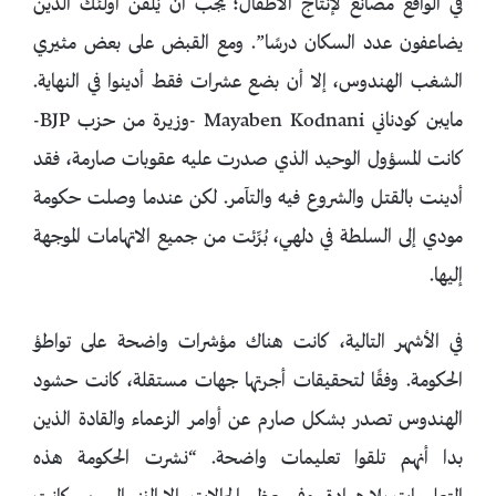
في الواقع مصانع لإنتاج الأطفال؛ يجب أن يُلقن أولئك الذين
يضاعفون عدد السكان درسًا”. ومع القبض على بعض مثيري
الشغب الهندوس، إلا أن بضع عشرات فقط أدينوا في النهاية.
مايبن كودناني Mayaben Kodnani -وزيرة من حزب BJP-
كانت المسؤول الوحيد الذي صدرت عليه عقوبات صارمة، فقد
أدينت بالقتل والشروع فيه والتآمر. لكن عندما وصلت حكومة
مودي إلى السلطة في دلهي، بُرِّئت من جميع الاتهامات الموجهة
إليها.
في الأشهر التالية، كانت هناك مؤشرات واضحة على تواطؤ
الحكومة. وفقًا لتحقيقات أجرتها جهات مستقلة، كانت حشود
الهندوس تصدر بشكل صارم عن أوامر الزعماء والقادة الذين
بدا أنهم تلقوا تعليمات واضحة. “نشرت الحكومة هذه