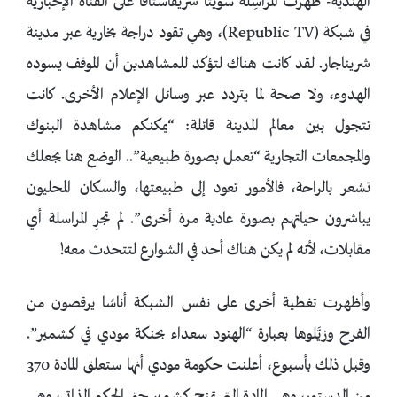
الهندية- ظهرت المراسِلة سويتا سريفاستافا على القناة الإخبارية
في شبكة (Republic TV)، وهي تقود دراجة بخارية عبر مدينة
شريناجار. لقد كانت هناك لتؤكد للمشاهدين أن الموقف يسوده
الهدوء، ولا صحة لما يتردد عبر وسائل الإعلام الأخرى. كانت
تتجول بين معالم المدينة قائلة: “يمكنكم مشاهدة البنوك
والمجمعات التجارية “تعمل بصورة طبيعية”.. الوضع هنا يجعلك
تشعر بالراحة، فالأمور تعود إلى طبيعتها، والسكان المحليون
يباشرون حياتهم بصورة عادية مرة أخرى”. لم تجرِ المراسلة أي
مقابلات، لأنه لم يكن هناك أحد في الشوارع لتتحدث معه!
وأظهرت تغطية أخرى على نفس الشبكة أناسًا يرقصون من
الفرح وزيَّلوها بعبارة “الهنود سعداء بحنكة مودي في كشمير”.
وقبل ذلك بأسبوع، أعلنت حكومة مودي أنها ستعلق المادة 370