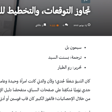
تجاوز التوقعات، والتخطيط ل
23 يونيو 2021
0
1٬335
3 دقائق
سيمون بل
ترجمة: بسنت السيد
تحرير: ريم الطيار
كان التنبؤ شغفًا لجدي؛ ولأن والدتي كانت امرأة وحيدة وع
جدي يَوْمِيًّا مُنكفِئا على صفحات السباق، متفحصًا دليل ال
من خلال الإحصائيات؛ فالفوز الكبير كان قاب قوسين أو أدنى