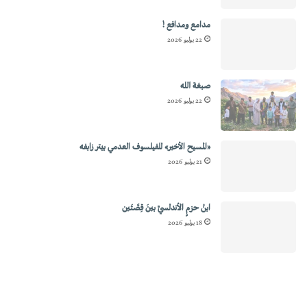
مدامع ومدافع !
22 يوليو 2026
صبغة الله
22 يوليو 2026
«المسيح الأخير» للفيلسوف العدمي بيتر زابفه
21 يوليو 2026
ابنُ حزمٍ الأندلسيِّ بينَ قِصَّتَين
18 يوليو 2026