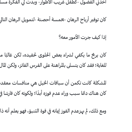
أخذني الفضول -كطفل غريب الأطوار- وبدت لي الفكرة مسلي
كان توفير أرباح الرهان -بخمسة أحصنة -لتمويل الرهان التا
إذا كيف جرت الأمور معه؟
كان يربح ما يكفي لشراء بعض الحلوى لحفيده، لكن غالبًا ما 
للغاية؛ فقد كان يتسلى بالمراهنة على الفرس الفائز، ولكن ال
المشكلة كانت تكمن أن سباقات الخيل هي منافسات معقدة ب
كان هناك دائما سبب وراء عدم فوزه أبدًا؛ ولكونه كان فارسًا ف
ومع ذلك، لم يهزعدم الفوز إيمانه في قوة التنبؤ، فهو يعلم أنه ذا