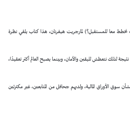
يف نخطط معا للمستقبل؟) لمارجريت هيفرنان، هذا كتاب يلقي نظرة
ا؛ نتيجة لذلك نتعطش لليقين والأمان، وبينما يصبح العالم أكثر تعقيدًا،
أن سوق الأوراق المالية، ولديهم جحافل من المتابعين، غير مكترثين