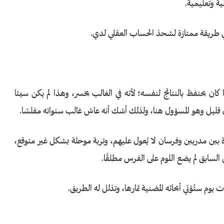
ة وتعليمية.
لي طريقة ممتازة لشحذ الحساب العقلي لدي.
كان يحتفظ بالنتائج لنفسه؛ لأنه في الغالب يخسر، وهذا لم يكن سيئا
مال قليل وهو المسؤول هنا، ولذلك أشك أنه عاش غالب سنواته مفلسًا.
ين مدربين وفرسان لا يُعول عليهم، وتربة موحلة بشكل غير متوقع،
ي السابق لم يضع اللوم على الفرس مطلقًا.
ت يوم ستُؤتي أبحاثه المضنية ثمارها، وتذلل له الطريق.