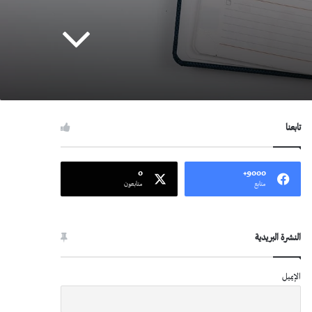
تابعنا
0
9000+
متابع
متابعون
النشرة البريدية
الإيميل