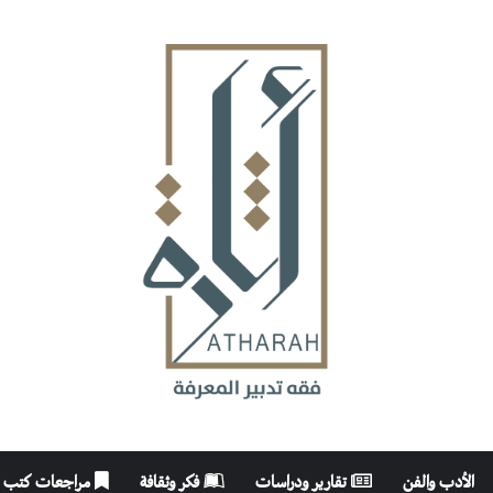
الأدب والفن
تقارير ودراسات
فكر وثقافة
مراجعات كتب