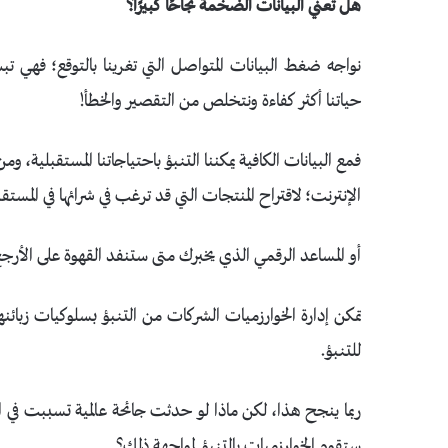
هل تعني البيانات الضخمة نجاحًا كبيرًا؟
نواجه ضغط البيانات المتواصل التي تغرينا بالتوقع؛ فهي تبشر
حياتنا أكثر كفاءة ونتخلص من التقصير والخطأ!
فمع البيانات الكافية يمكننا التنبؤ باحتياجاتنا المستقبلية
الإنترنت؛ لاقتراح المنتجات التي قد ترغب في شرائها في المستق
أو المساعد الرقمي الذي يخبرك متى ستنفد القهوة على الأر
تمكن إدارة الخوارزميات الشركات من التنبؤ بسلوكيات زبائنهم،
للتنبؤ.
ربما ينجح هذا، لكن ماذا لو حدثت جائحة عالمية تسببت في 
ستقوم الخوارزميات بالتنبؤ لمواجهة ذلك؟