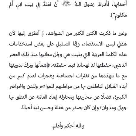
أَحْمَائِهَا، فَأَمَرَهَا رَسُولُ اللَّهِ -ﷺ- أَنْ تَعْتَدَّ فِي بَيْتِ ابْنِ أُمِّ
مَكْتُومٍ”).
وغير ما ذكرت الكثير الكثير من الشواهد، لم أتطرّق إليها لأن
هدفي ليس الاستقصاء، وإنّما التمثيل على بعض استخدامات
هذه الكلمة العربيّة التي بقيت هي وجُلّ معانيها منذ ذلك العصر
الذهبي، حفظتها لنا لهجاتنا فيما حفظته. فإهمالُها وتركُ تدوينها
مع ما يتهدّدها من تغيّرات اجتماعية وهجرات لعددٍ كبيرٍ من
أبناء القبائل الناطقين بها من مواطنهم للعواصم والمدن والحواضر
الكبيرة، فضلًا عن محاربتها ومحاولة إبعاد العامّة عن النطق بها
جهلٌ وعدوان؛ وإن كان يصدر عن غفلة وحسن نيّة أحيانًا.
والله أحكم وأعلم.