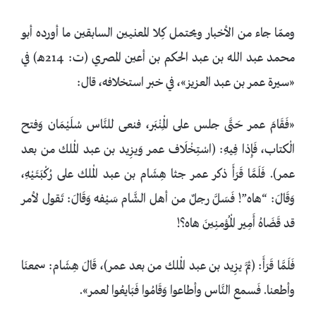
وممّا جاء من الأخبار ويحتمل كِلا المعنيين السابقين ما أورده أبو
محمد عبد الله بن عبد الحكم بن أعين المصري (ت: 214هـ) في
«سيرة عمر بن عبد العزيز»، في خبر استخلافه، قال:
«فَقَامَ عمر حَتَّى جلس على الْمِنْبَر، فنعى للنَّاس سُلَيْمَان وَفتح
الْكتاب، فَإِذا فِيهِ: (اسْتِخْلَاف عمر وَيزِيد بن عبد الْملك من بعد
عمر). فَلَمَّا قَرَأَ ذكر عمر جثا هِشَام بن عبد الْملك على رُكْبَتَيْهِ،
وَقَالَ: “هاه”! فَسَلَّ رجلٌ من أهل الشَّام سَيْفه وَقَالَ: تَقول لأمر
قد قَضَاهُ أَمِير الْمُؤمنِينَ هاه؟!
فَلَمَّا قَرَأَ: (ثمَّ يزِيد بن عبد الْملك من بعد عمر)، قَالَ هِشَام: سمعنَا
وأطعنا. فَسمع النَّاس وأطاعوا وَقَامُوا فَبَايعُوا لعمر».