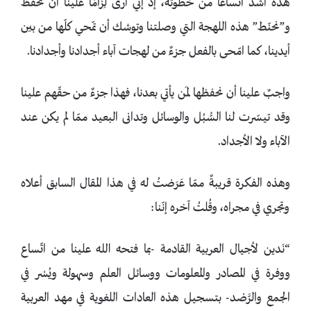
هذه أشدّ اتّساعًا من خطوته، إذ إنّي أرى لِزامًا علينا أن نحفظ
و”نحنّط” هذه اللهجة التي وصلتنا وتوشك أن تمّحي كلّها من بين
أيدينا، كما امّحى بالفعل جزءٌ من لهجات آباء أجدادنا وأجدادنا.
واجبٌ علينا أن نحفظها لمَن يأتي بعدنا، فهذا جزءٌ من حقّهم علينا
وقد تيسّرت لنا السُّبُل والوسائل وتدانى البعيد ممّا لم يكن عند
الآباء ولا الأجداد.
وهذه الفكرة قريبةٌ ممّا عَرَضتُ له في هذا المقال السابق أعلاه
وتجري في مجراه، وقُلتُ آخره إنّنا:
“نَدين لأجيال العربية القادمة -بما فتحه الله علينا من اتّساع
ووفرة في المصادر والمعلومات ووسائل العلم وسهولة ويُسْر في
الجمع والرَّصْد- بتسجيل هذه العادات اللغوية في مهد العربية