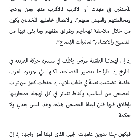
المُحدثين في مهدها أو الأقرب فالأقرب منها ومن بواديها
ومخالطتهم والعيش معهم”. والاتّصال بحامليها المُحْدثين يكون
من خلال ملاحظة لهجاتهم وطرائق نطقهم وما بقي فيها من
الفصيح والاعتناء بـ”العامّيّات الفِصاح”.
إذ إنّ لهجاتنا العامّيّة مرضٌ وتخلّف في مسيرة حركة العربيّة في
التّاريخ إذا قارنّاها بعصور الفصاحة، لكنّها -في جزيرة العرب
خاصّة- تضمّنت نعمةً في طيّات بلائها، إذ حفظت كثيرًا من تراث
الفصحى من أساليب وألفاظ تتناثر في كل لهجة، فمحاربتها
بإطلاق فيها قتلٌ لبقايا الفصحى هذه، وهذا ليس بعدلٍ ولا
حكمة.
‏فيكون بهذا تدوين عاميّات الجيل الذي قبلنا أمرًا واجبًا؛ إذ إنّ