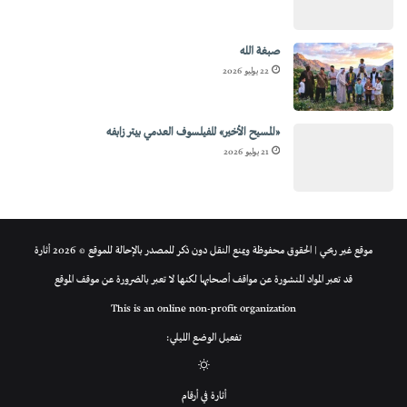
صبغة الله
22 يوليو 2026
«المسيح الأخير» للفيلسوف العدمي بيتر زابفه
21 يوليو 2026
موقع غير ربحي | الحقوق محفوظة ويمنع النقل دون ذكر للمصدر بالإحالة للموقع © 2026 أثارة
قد تعبر المواد المنشورة عن مواقف أصحابها لكنها لا تعبر بالضرورة عن موقف الموقع
This is an online non-profit organization
تفعيل الوضع الليلي:
الوضع
أثارة في أرقام
المظلم