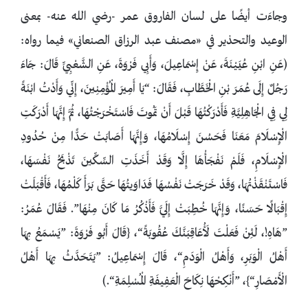
وجاءَت أيضًا على لسان الفاروق عمر -رضي الله عنه- بمعنى
الوعيد والتحذير في «مصنف عبد الرزاق الصنعاني» فيما رواه:
(عَنِ ابْنِ عُيَيْنَةَ، عَنْ إِسْمَاعِيلَ، وَأَبِي فَرْوَةَ، عَنِ الشَّعْبِيِّ قَالَ: جَاءَ
رَجُلٌ إِلَى عُمَرَ بْنِ الْخَطَّابِ، فَقَالَ: “يَا أَمِيرَ الْمُؤْمِنِينَ، إِنِّي وَأَدْتُ ابْنَةً
لِي فِي الْجَاهِلِيَّةِ فَأَدْرَكْتُهَا قَبْلَ أَنْ تَمُوتَ فَاسْتَخْرَجْتُهَا، ثُمَّ إِنَّهَا أَدْرَكَتِ
الْإِسْلَامَ مَعَنَا فَحَسُنَ إِسْلَامُهَا، وَإِنَّهَا أَصَابَتْ حَدًّا مِنْ حُدُودِ
الْإِسْلَامِ، فَلَمْ نَفْجَأْهَا إِلَّا وَقَدْ أَخَذَتِ السِّكِّينَ تَذْبَحُ نَفْسَهَا،
فَاسْتَنْقَذْتُهَا، وَقَدْ خَرَجَتْ نَفْسُهَا فَدَاوَيتُهَا حَتَّى بَرَأَ كَلْمُهَا، فَأَقْبَلَتْ
إِقْبَالًا حَسَنًا، وَإِنَّهَا خُطِبَتْ إِلَيَّ فَأَذْكُرُ مَا كَانَ مِنْهَا”. فَقَالَ عُمَرُ:
”‌هَاهِ!، لَئِنْ فَعَلْتَ لَأُعَاقِبَنَّكَ عُقُوبَةً“، {قَالَ أَبُو فَرْوَةَ: ”يَسْمَعُ بِهَا
أَهْلُ الْوَبَرِ، وَأَهْلُ الْوَدَمِ“، قَالَ إِسْمَاعِيلُ: ”يَتَحَدَّثُ بِهَا أَهْلُ
الْأَمْصَارِ“}، ”أَنْكِحْهَا نِكَاحَ الْعَفِيفَةِ الْمُسْلِمَةِ“.)