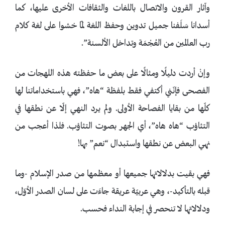
وآثار القرون والاتصال باللغات والثقافات الأخرى عليها، كما
أسدانا سَلَفنا جميل تدوين وحفظ اللغة لمّا خشوا على لغة كلام
رب العالمين من العُجْمَة وتداخل الألسنة”.
وإنْ أردت دليلًا ومثالًا على بعض ما حفظته هذه اللهجات من
الفصحى فإنّني أكتفي فقط بلفظة “هاه”، فهي باستخداماتنا لها
كلّها من بقايا الفصاحة الأولى. ولم يرد النهي إلّا عن نطقها في
التثاؤب “هاه هاه”، أي الجهر بصوت التثاؤب. فلذا أعجب من
نهي البعض عن نطقها واستبدال “نعم” بها!
‏فهي بقيت بدلالاتها جميعها أو معظمها من صدر الإسلام -وما
قبله بالتأكيد-، وهي عربيّة عريقة جاءَت على لسان الصدر الأوّل،
ودلالاتها لا تنحصر في إجابة النداء فحسب.