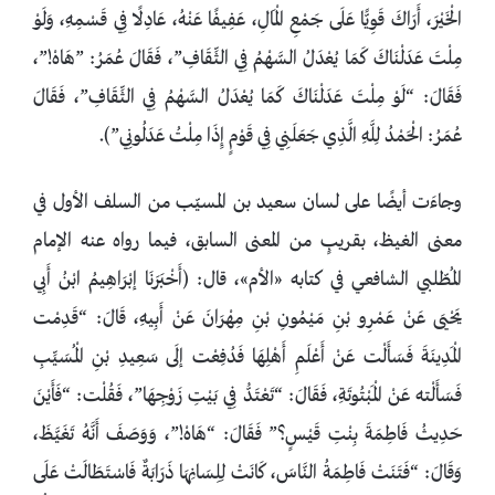
الْخَيْرَ، أَرَاكَ قَوِيًّا عَلَى جَمْعِ الْمَالِ، عَفِيفًا عَنْهُ، عَادِلًا فِي قَسْمِهِ، وَلَوْ
مِلْتَ عَدَلْنَاكَ كَمَا يُعْدَلُ السَّهْمُ فِي الثِّقَافِ”، فَقَالَ عُمَرُ: ‌”هَاهْ!”،
فَقَالَ: “لَوْ مِلْتَ عَدَلْنَاكَ كَمَا يُعْدَلُ السَّهْمُ فِي الثِّقَافِ”، فَقَالَ
عُمَرُ: الْحَمْدُ لِلَّهِ الَّذِي جَعَلَنِي فِي قَوْمٍ إِذَا مِلْتُ عَدَلُونِي”).
وجاءَت أيضًا على لسان سعيد بن المسيّب من السلف الأول في
معنى الغيظ، بقريبٍ من المعنى السابق، فيما رواه عنه الإمام
المُطّلبي الشافعي في كتابه «الأم»، قال: (أَخْبَرَنَا إبْرَاهِيمُ ابْنُ أَبِي
يَحْيَى عَنْ عَمْرِو بْنِ مَيْمُونِ بْنِ مِهْرَانَ عَنْ أَبِيهِ، قَالَ: “قَدِمْت
الْمَدِينَةَ فَسَأَلْت عَنْ أَعْلَمِ أَهْلِهَا فَدُفِعْت إلَى سَعِيدِ بْنِ الْمُسَيِّبِ
فَسَأَلْته عَنْ الْمَبْتُوتَةِ، فَقَالَ: “تَعْتَدُّ فِي بَيْتِ زَوْجِهَا”، فَقُلْت: “فَأَيْنَ
حَدِيثُ فَاطِمَةَ بِنْتِ قَيْسٍ؟” فَقَالَ: “هَاهْ!”، وَوَصَفَ أَنَّهُ تَغَيَّظَ،
وَقَالَ: “فَتَنَتْ فَاطِمَةُ النَّاسَ، كَانَتْ لِلِسَانِهَا ذَرَابَةٌ فَاسْتَطَالَتْ عَلَى