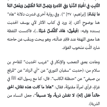
الثَّابِتِ فِي الْحَيَاةِ الدُّنْيَا وَفِي الآخِرَةِ وَيُضِلُّ اللَّهُ الظَّالِمِينَ وَيَفْعَلُ اللَّهُ
مَا يَشَاءُ
} [إبراهيم: ٢٧] “). وفي رواية أخرى فسّرت دلالة “هاه”
هنا بوضوحٍ أكثر، إذ ورد في كتاب الآثار لأبي يوسف الحديث
بسنده وفيه: (
فَيَقُولُ: ‌هَاهْ، كَالْمُضَلِّ شَيْئًا
…)، فاكتست اللفظة
هنا معنى اللهفة عند فاقِدِ ضالّته، وهو يبحث وينقّب عن حاجته
شارد اللُّبّ مَنْخوب الفؤاد.
وجاءت بمعنى التعجب والإنكار في “غريب الحديث” للقاسم بن
سلام من: (حديث “سفيان الثوري” عن “أبي الزناد” عن “المرقع
بن صيفي” عن “حنظلة الكاتب”. قال: كنا مع رسول الله ﷺ في
غزاةٍ، فرأى امرأةً مقتولةً، فقال:
“‌هاه! ما كانت هذه تقاتل، الحق
خالداً فقل [له]: لا تقتلن ذريةً، ولا عسيفاً
“، جعل النساء من
الذرية).