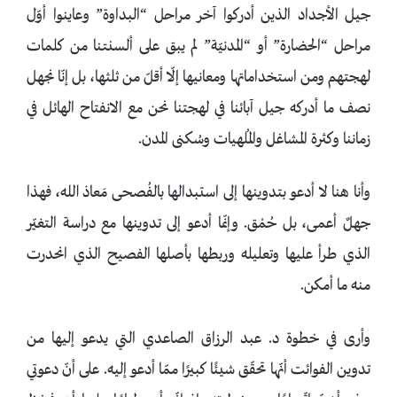
جيل الأجداد الذين أدركوا آخر مراحل “البداوة” وعاينوا أوّل
مراحل “الحضارة” أو “المدنيّة” لم يبق على ألسنتنا من كلمات
لهجتهم ومن استخداماتها ومعانيها إلّا أقلّ من ثلثها، بل إنّا نجهل
نصف ما أدركه جيل آبائنا في لهجتنا نحن مع الانفتاح الهائل في
زماننا وكثرة المشاغل والمُلهيات وسُكنى المدن.
وأنا هنا لا أدعو بتدوينها إلى استبدالها بالفُصحى مَعاذ الله، فهذا
جهلٌ أعمى، بل حُمْق. وإنّما أدعو إلى تدوينها مع دراسة التغيّر
الذي طرأ عليها وتعليله وربطها بأصلها الفصيح الذي انحدرت
منه ما أمكن.
وأرى في خطوة د. عبد الرزاق الصاعدي التي يدعو إليها من
تدوين الفوائت أنّها تحقّق شيئًا كبيرًا ممّا أدعو إليه. على أنّ دعوتي