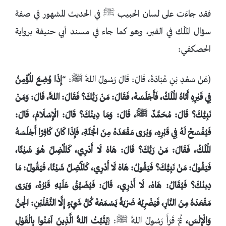
فقد جاءَت على لسان الحبيب ﷺ في الحديث المشهور في صفة
سؤال المَلَك في القبر، وهو كما جاء في مسند أبي حنيفة برواية
الحصكفي:
(عَنْ سَعْدِ بْنِ عُبَادَةَ، قَالَ: قَالَ رَسُولُ اللَّهِ ﷺ: “
إِذَا وُضِعَ الْمُؤْمِنُ
فِي قَبْرِهِ أَتَاهُ الْمَلَكُ، فَأَجْلَسَهُ، فَقَالَ: مَنْ رَبُّكَ؟ فَقَالَ: اللَّهُ، قَالَ: وَمَنْ
نَبِيُّكَ؟ قَالَ: مُحَمَّدٌ ﷺ، قَالَ: وَمَا دِينُكَ؟ قَالَ: الْإِسْلَامُ، قَالَ:
فَيُفْسَحُ لَهُ فِي قَبْرِهِ، وَيُرَى مَقْعَدَهُ مِنَ الْجَنَّةِ، فَإِذَا كَانَ كَافِرًا أَجْلَسَهُ
الْمَلَكُ، فَقَالَ: مَنْ رَبُّكَ؟ قَالَ: ‌هَاهْ لَا أَدْرِي، كَالْمُضِلِّ هُوَ شَيْئًا،
فَيَقُولُ: مَنْ نَبِيُّكَ؟ فَيَقُولُ: ‌هَاهْ لَا أَدْرِي، كَالْمُضِلِّ شَيْئًا، فَيَقُولُ: مَا
دِينُكَ؟ فَيُقَالُ: ‌هَاهْ، لَا أَدْرِي، قَالَ: فَيُضَيَّقُ عَلَيْهِ قَبْرُهُ، وَيَرَى
مَقْعَدَهُ مِنَ النَّارِ، فَيَضْرِبُهُ ضَرْبَةً يَسْمَعُهُ كُلُّ شَيْءٍ إِلَّا الثَّقَلَيْنِ: الْجِنَّ
وَالْإِنْسَ،
ثُمَّ قَرَأَ رَسُولُ اللَّهِ ﷺ: {
يُثَبِّتُ اللَّهُ الَّذِينَ آمَنُوا بِالْقَوْلِ