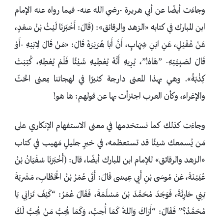
وجاءَت أيضًا عن أبي هريرة -رضي الله عنه- فيما رواه عنه الإمام
ابن المبارك في كتابه «الزهد والرقائق»: (قَالَ: أَخْبَرَنَا لَيْثُ بْنُ سَعْدٍ،
عَنْ عُقَيْلٍ، عَنِ ابْنِ شِهَابٍ، أَنَّ أَبَا هُرَيْرَةَ قَالَ: «مَنْ قَالَ لِابْنِهِ -أَوْ
قَالَ لصَبِيَّتِهِ- ‌”هَاهْ!”، يُرِيهِ أَنَّهُ يُعْطِيهِ شَيْئًا فَلَمْ يُعْطِهِ، كُتِبَتْ
كِذْبَةً». وهي بهذا المعنى دارجة كثيرًا في لهجاتنا بمعنى الحَثّ
والإغراء، وكأن العرب اجتزأت بها عن قولهم: ها هو!
وجاءَت كذلك كما نستخدمها في معنى الاستفهام الإنكاري على
مَن يُسمعك شيئًا قد تستعظمه، في خبرٍ جليلٍ مَهيب في كتاب
«الزهد والرقائق» للإمام ابن المبارك أيضًا، قال: (أَخْبَرَنَا سُفْيَانُ بْنُ
عُيَيْنَةَ، عَنْ مُوسَى بْنِ أَبِي عِيسَى قَالَ: أَتَى عُمَرُ بْنُ الْخَطَّابِ، مَشْربَةَ
بَنِي حَارِثَةَ، فَوَجَدَ مُحَمَّدَ بْنَ مَسْلَمَةَ، فَقَالَ عُمَرُ: “كَيْفَ تَرَانِي يَا
مُحَمَّدُ؟” فَقَالَ: “أَرَاكَ وَاللَّهِ كَمَا أُحِبُّ، وَكَمَا يُحِبُّ مَنْ يُحِبُّ لَكَ