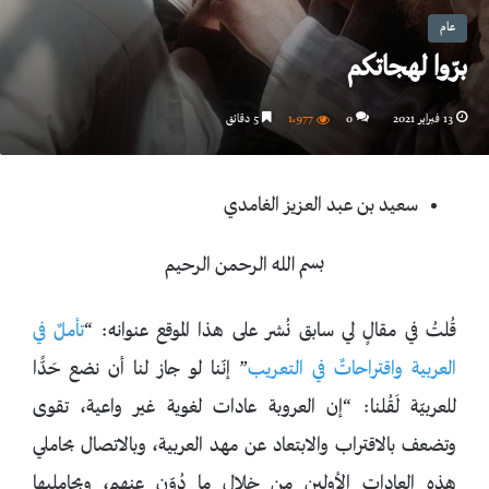
عام
برّوا لهجاتكم
13 فبراير 2021
0
1٬977
5 دقائق
سعيد بن عبد العزيز الغامدي
بسم الله الرحمن الرحيم
قُلتُ في مقالٍ لي سابق نُشر على هذا الموقع عنوانه: “
تأملٌ في
العربية واقتراحاتٌ في التعريب
” إنّنا لو جاز لنا أن نضع حَدًّا
للعربيّة لَقُلنا: “إن العروبة عادات لغوية غير واعية، تقوى
وتضعف بالاقتراب والابتعاد عن مهد العربية، وبالاتصال بحاملي
هذه العادات الأولين من خلال ما دُوّن عنهم، وبحامليها