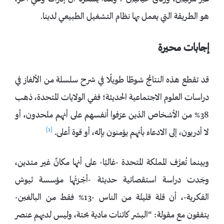
هو الطريقة التي يعمل بها نظام التشغيل الطبيعي لدينا.
إجابات محيرة
قد تقطع هذه النتائج شوطًا طويلًا في شرح سلسلة من الألغاز في
دراسات العلوم الاجتماعية الحديثة؛ ففي الولايات المتحدة، ذهب
38% من الأشخاص الذين عرّفوا أنفسهم على أنهم ملحدون، أو
[1]
لا أدريون، إلى الادعاء بأنهم يؤمنون بإله، أو قوة أعلى.
وبينما تُعرَّف المملكة المتحدة -غالبًا- على أنها مكانٌ غير متدين،
وجَدت دراسة استقصائية حديثة -أجْرَتْها مؤسسة ثيوش
الفكرية-، أن قلة قليلة من الناس -13% فقط من البالغين-
يتفقون مع مقولة: “البشر كائنات مادية بحتة، وليس لديهم عنصر