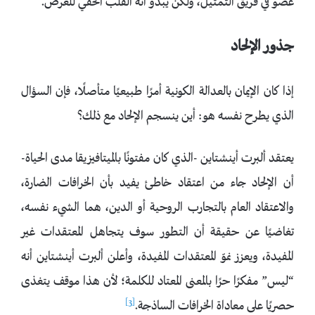
عضو في فريق التمثيل، ولكن يبدو أنه القلب الخفي للعَرض.
جذور الإلحاد
إذا كان الإيمان بالعدالة الكونية أمرًا طبيعيًا متأصلًا، فإن السؤال
الذي يطرح نفسه هو: أين ينسجم الإلحاد مع ذلك؟
يعتقد ألبرت أينشتاين -الذي كان مفتونًا بالميتافيزيقا مدى الحياة-
أن الإلحاد جاء من اعتقاد خاطئ يفيد بأن الخرافات الضارة،
والاعتقاد العام بالتجارب الروحية أو الدين، هما الشيء نفسه،
تغاضيًا عن حقيقة أن التطور سوف يتجاهل المعتقدات غير
المفيدة، ويعزز نموّ المعتقدات المفيدة، وأعلن ألبرت أينشتاين أنه
“ليس” مفكرًا حرًا بالمعنى المعتاد للكلمة؛ لأن هذا موقف يتغذى
[3]
حصريًا على معاداة الخرافات الساذجة.