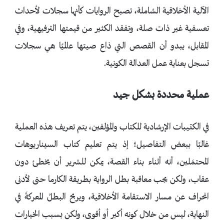
الآلية الأخلاقية الشاملة، تصبح الروايات كأنها سجلات لأحداث
تعسفية غير ذات صلة، وتفقد الكثير من قيمتها الترفيهية، وفي
المقابل، يبدو أن القصص التي ذاع صيتها عالميًا هي سجلات
تسجل بعناية عمل العدالة الكونية.
عملية محددة بشكل جيد
في الكتيبات الإرشادية للكتاب والمؤلفين، يتم تعريف هذه العملية
غالبًا ببعض التفاصيل؛ إذ يتم تعليم كتاب السيناريوهات
المحتمَلين، أنه أثناء بناء القصة، يمكن للشرير أن يخطئ دون
عقاب، ولكن يجب معاقبة بطل الرواية بطريقة الكارما حتى لأدنى
انحراف عن مسار الاستقامة الأخلاقية، ويربح البطلُ المعركةَ في
النهاية، ليس من خلال كونه أكبر أو أقوى، ولكن بسبب الخيارات