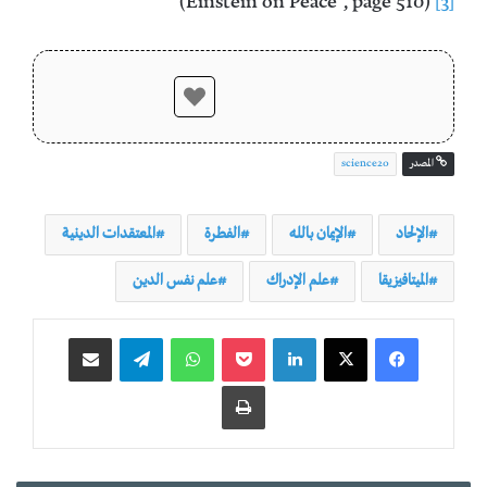
(Einstein on Peace”, page 510)
[3]
المصدر
science20
الإلحاد
الإيمان بالله
الفطرة
المعتقدات الدينية
الميتافيزيقا
علم الإدراك
علم نفس الدين
لينكدإن
‫Pocket
واتساب
تيلقرام
مشاركة عبر البريد
طباعة