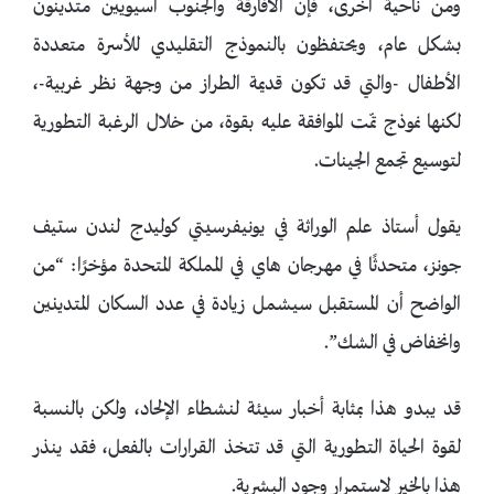
ومن ناحية أخرى، فإن الأفارقة والجنوب آسيويين متدينون
بشكل عام، ويحتفظون بالنموذج التقليدي للأسرة متعددة
الأطفال -والتي قد تكون قديمة الطراز من وجهة نظر غربية-،
لكنها نموذج تمّت الموافقة عليه بقوة، من خلال الرغبة التطورية
لتوسيع تجمع الجينات.
يقول أستاذ علم الوراثة في يونيفرسيتي كوليدج لندن ستيف
جونز، متحدثًا في مهرجان هاي في المملكة المتحدة مؤخرًا: “من
الواضح أن المستقبل سيشمل زيادة في عدد السكان المتدينين
وانخفاض في الشك”.
قد يبدو هذا بمثابة أخبار سيئة لنشطاء الإلحاد، ولكن بالنسبة
لقوة الحياة التطورية التي قد تتخذ القرارات بالفعل، فقد ينذر
هذا بالخير لاستمرار وجود البشرية.