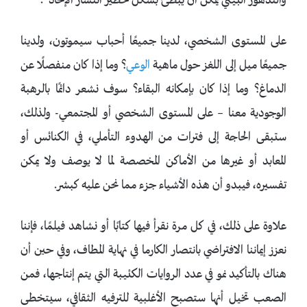
والتدهور البيئي يمكن أن يبطئ بشكل خطير انتشار الإلحاد”.
على المستوى الشخصي، لدينا جميعًا أحباب سيموتون، ولدينا
جميعًا ميل إلى اللغز حول ماهية
الوعي
؟ وما إذا كان منفصلًا عن
الدماغ؟ وما إذا كان بإمكانه البقاء؟ سوف نشعر دائمًا بالرهبة
الوجودية معنا – على المستوى الشخصي أو المجتمعي- ولذلك،
ستبقى الحاجة إلى فترات من الهدوء التأملي، في الكنائس أو
المعابد أو غيرها من الأماكن المخصصة لما لا يوصف ولا يمكن
تفسيره، فيبدو أن هذه الأشياء جزء مما نحن عليه كبشر.
علاوة على ذلك، في كل مرة نقرأ فيها كتابًا أو نشاهد فيلمًا، فإننا
نعزز إيماننا الافتراضي بانتصار الكارما في نهاية المطاف، وفي حين أن
هناك بالتأكيد نمو في عدد الروايات الكئيبة التي يتم إنتاجها، فمن
الصعب تخيل أنها ستصبح الأغلبية للترفيه الثقافي، سيتخطى