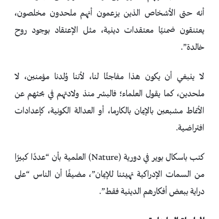
أنه حتى الأشخاص الذين يزعمون أنهم ملحدون مخلصون،
يعتنقون ضمنيًا معتقدات دينية، مثل الإعتقاد بوجود روح
خالدة”.
لا ينبغي أن يكون هذا مفاجئًا لنا، لأننا وُلدنا مؤمنين، لا
ملحدين، كما يقول العلماء؛ فالبشر منذ ولادتهم في بحثهم عن
الأنماط مشبعين بالإيمان بالكارما، أو العدالة الكونية، كإعدادات
افتراضية.
كتب باسكال بوير في دورية (Nature) العلمية بأن “عددًا كبيرًا
من السمات الإدراكية تهيئنا للإيمان”، مضيفًا أن الناس “على
دراية ببعض أفكارهم الدينية فقط”.