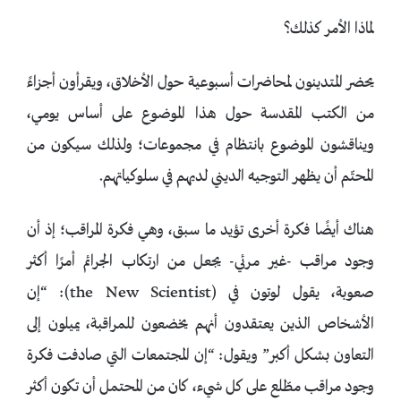
لماذا الأمر كذلك؟
يحضر المتدينون لمحاضرات أسبوعية حول الأخلاق، ويقرأون أجزاءً
من الكتب المقدسة حول هذا الموضوع على أساس يومي،
ويناقشون الموضوع بانتظام في مجموعات؛ ولذلك سيكون من
المحتّم أن يظهر التوجيه الديني لديهم في سلوكياتهم.
هناك أيضًا فكرة أخرى تؤيد ما سبق، وهي فكرة المراقب؛ إذ أن
وجود مراقب -غير مرئي- يجعل من ارتكاب الجرائم أمرًا أكثر
صعوبة، يقول لوتون في (the New Scientist): “إن
الأشخاص الذين يعتقدون أنهم يخضعون للمراقبة، يميلون إلى
التعاون بشكل أكبر” ويقول: “إن المجتمعات التي صادفت فكرة
وجود مراقب مطّلع على كل شيء، كان من المحتمل أن تكون أكثر