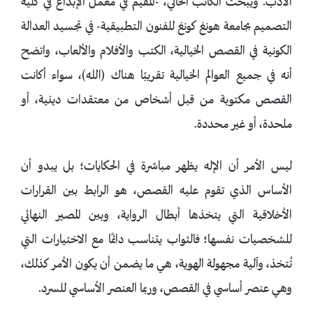
الأدب. ويبحث الكاتب الحالي، -المقيم في معمل الإبداع في كلية
التصميم بجامعة هونغ كونغ للفنون التطبيقية- في تجسيد العدالة
الكونية في القصص الخيالية، الكتب والأفلام والألعاب، واتضح
أنه في جميع العوالم الخيالية تقريبًا هناك (الله)، سواء أكانت
القصص مكتوبة من قبل أشخاص من معتقدات دينية، أو
ملحدة، أو غير محددة.
ليس الأمر أن الإله يظهر مباشرة في الحكايات؛ بل يبدو أن
الأساس الذي تقوم عليه القصص، هو الرابط بين القرارات
الأخلاقية التي يتخذها أبطال الرواية، وبين المصير النهائي
للشخصيات نفسها؛ فالثواب يتناسب دائمًا مع الاختيارات التي
تُتخذ، وآلية مجهولة الهوية، هي ما يضمن أن يكون الأمر كذلك،
وهي عنصر أساسي في القصص، وربما العنصر الأساسي للسرد.