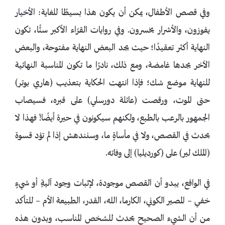
وفي قصص الأطفال، يمكن أن يكون هذا بسيطًا للغاية: الأخيار
يفوزون، والأشرار يخسرون. وفي روايات القرّاء الأكبر سنًّا، تكون
النهاية أكثر تعقيدًا؛ حيث يجد البعض النهاية مفتوحة، والبعض
الآخر يجدها غامضة، ومع ذلك، نادرًا ما تكون المناسبة النهائية
للنهاية موضع شك؛ فإذا انتهت الحكاية بتعذيب (هاري بوتر)
حتى الموت، ورقصت (عائلة دورسلي) على قبره، فسيصاب
الجمهور بالرعب بالطبع، ولكنهم سيكونون في حيرة أيضًا! فهذا لا
يحدث في القصص، ولا في مأساةٍ ما، وسنندهش إذا لم تؤد قسوة
(الملك لير) على (كورديليا) إلى وفاته.
في الواقع، يبدو أن القصص موجودة، لإثبات وجود آليةٍ أو شيءٍ
خفي – المصير الكوني، الكارما، الله، القدر، الطبيعة الأم – للتأكد
من أن الشيء الصحيح يحدث للشخص المناسب، وبدون هذه