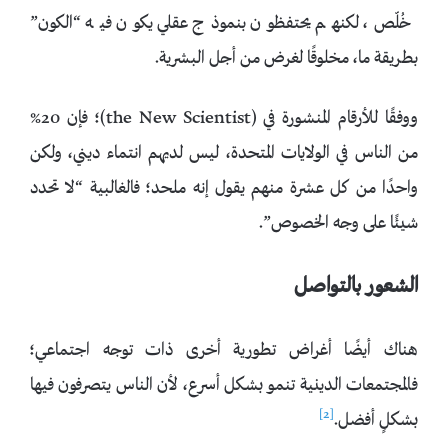
خُلّص، لكنهم يحتفظون بنموذج عقلي يكون فيه “الكون”
بطريقة ما، مخلوقًا لغرض من أجل البشرية.
ووفقًا للأرقام المنشورة في (the New Scientist)؛ فإن 20%
من الناس في الولايات المتحدة، ليس لديهم انتماء ديني، ولكن
واحدًا من كل عشرة منهم يقول إنه ملحد؛ فالغالبية “لا تحدد
شيئًا على وجه الخصوص”.
الشعور بالتواصل
هناك أيضًا أغراض تطورية أخرى ذات توجه اجتماعي؛
فالمجتمعات الدينية تنمو بشكل أسرع، لأن الناس يتصرفون فيها
[2]
بشكلٍ أفضل.