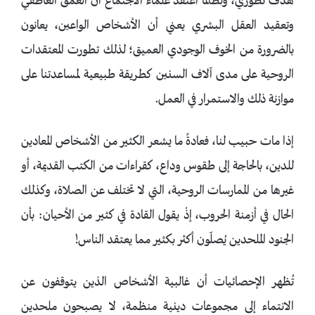
هدف تطوري، ولطالما اعتقد علماء الاجتماع أن العمق العاطفي
وتعقيد العقل البشري يعني أن الأشخاص الواعين، يعانون
بالضرورة من الخوف الوجودي العميق؛ لذلك تطورت المعتقدات
الروحية على مدى آلاف السنين كطريقة طبيعية لمساعدتنا على
موازنة ذلك والاستمرار في العمل.
إذا مات حبيب لنا، فعادةً ما يشعر الكثير من الأشخاص المعادين
للدين، بالحاجة إلى طقوس وداع، كقراءات من الكتب القديمة، أو
غيرها من الممارسات الروحية، التي لا تختلف عن الصلاة، وكذلك
الحال في أزمنة الحروب، إذْ يقول القادة في كثير من الأحيان: بأن
الجنود الملحدين يُصلّون أكثر بكثير مما يعتقد الناس!
تُظهر الإحصائيات أن غالبية الأشخاص الذين يتوقفون عن
الانتماء إلى مجموعات دينية منظمة، لا يصبحون ملحدين