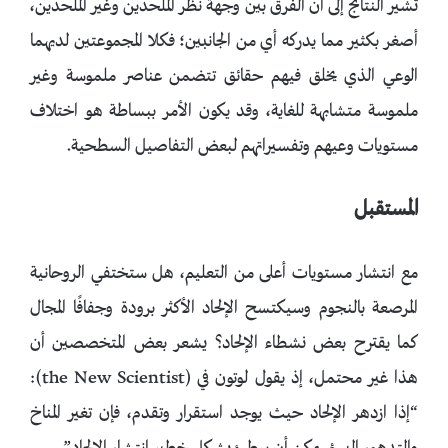
تشير النتائج إلى أن الفرق بين وجهة نظر الملحدين وغير الملحدين،
أصغر بكثير مما يدركه أي من الجانبين؛ فكلا المجموعتين لديهما
الوعي الذي يخلق فيهم حقائق تتضمن عناصر ملموسة وغير
ملموسة متشابهة للغاية، وقد يكون الأمر ببساطة هو اختلاف
مستويات وعيهم وتفسيراتهم لبعض التفاصيل السطحية.
المستقبل
مع انتشار مستويات أعلى من التعليم، هل ستختفي الروحانية
المرصعة بالنجوم وسيكتسح الإلحاد الأكثر برودة وجفافًا المجال
كما يقترح بعض نشطاء الإلحاد؟ يشعر بعض المتخصصين أن
هذا غير محتمل، إذ يقول لوتون في (the New Scientist):
“إذا ازدهر الإلحاد حيث يوجد استقرار وتقدم، فإن تغير المناخ