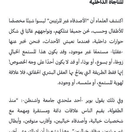
المناجاة الداخلية
اكتشف العلماء أن “الأصدقاء غير المرئيين” ليسوا شيئًا مخصصًا
للأطفال وحسب، نحن جميعًا نمتلكهم، ونواجههم غالبًا في شكل
حوارات داخلية، فعندما نعيش الأحداث، فنحن نخبر عنها
-عقليًا- مستمعًا غير موجود، وقد يكون هذا المستمع الخيالي
زوجًا، أو يسوع، أو بوذا، أو قد لا يكون أحدًا على وجه الخصوص!
إنها فقط الطريقة التي يعالج بها العقل البشري الحقائق، فلا علاقة
لهوية المستمع، أو ملمسه، أو وجوده.
وفي ذلك يقول بوير -أحد ملحدي جامعة واشنطن-: “منذ
الطفولة، يقيم الناس علاقات دائمة ومستقرة ومهمة مع
شخصيات خيالية، وأصدقاء خياليين، وأقارب متوفين، وأبطال
غير مرئيين، ورفاق خياليين”. وهذا يشعرنا أن إدراك وعي آخر،