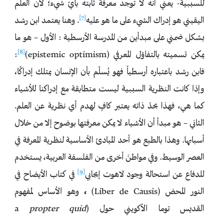
للسببية- يعني أنه لا توجد معرفة ثابته بأيّ شيء؛ لأن العلم
[7]
اليقيني هو إدراك الشيء على ما هو عليه
. وهنا يعتمد ابن رشد
بشكل ضمني على مبدأين من المدرسة الأرسطية : الأول – هو ما
[8]
يمكن تسميته بالتفاؤل المعرفي (epistemic optimism)
:
فابن رشد باعتباره أرسطياً فهو يُسلّم بأن الإنسان يمتلك إدراكًا،
وإذا كانت النظرية السببية ليست متطابقة مع إدراكنا للأشياء
كما هي، فهذا بحدّ ذاته يعتبر كافٍ لهدم أي نظرية عن العلم.
الثاني – هو مبدأ أن الأشياء لا يمكن معرفتها بوضوح إلا من خلال
أسبابها. وهذا بالطبع هو أحد المبادئ الأساسية لنظرية المعرفة في
العصر الوسيط. وفي مواطنَ أخرى من الفلسفة العربية، يستخدم
[9]
للدفاع عن استحالة وجود لاهوت إيجابي
في كتاب الأيضاح في
النور المحض (Liber de Causis)
،
وهو الأساس لمفهوم
القديس توما الأكويني حول (a
propter quid