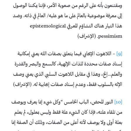
ومقتنعون بأنه على الرغم من صعوبة الأمر، فإننا يمكننا الوصول
إلى معرفة موضوعية بالعالم على ما هو عليه/ العالم في ذاته. وضد
هذا التيار هناك التشاؤم المعرفي epistemological
pessimism. (الإشراف)
[9]
– اللاهوت الإيجابي فيما يتعلق بصفات الله يعني إمكانية
إسناد صفات محددة للذات الإلهية، كالسمع والبصر والقدرة
والعلم…إلخ، وهذا في مقابل اللاهوت السلبي الذي يعني وصف
الإله بالسلوب فقط، وعدم إسناد صفات إيجابية له. (الإشراف)
[10]
النور المحض، الباب الخامس “وكل شيء إنما يعرف ويوصف
من تلقاء علته، فإذا كان الشيء علة فقط وليس بمعلول، لم يعلم
بعلة أولى ولا يوصف لأنه أعلى من الصفات، وذلك أن الصفة إنما