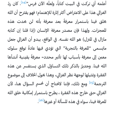
[14]
أعلمه أني تركت في البيت كتاباً، ولعلّه الآن فرس”
. كان ردّ
الغزالي هذا على الاعتراض أكثر إثارة للإهتمام؛ فهو يقترح أن الله
يخلق فينا باستمرار معرفةً بعد معرفة بأنه لن يحدث هذه
المعجزات. ولهذا فإن مصدر معرفة الإنسان (إذا قلنا إن كتابه
مازال في المنزل) هو الله نفسه. في الواقع، يبدو أن الغزالي جعل
مايسمى “المعرفة بالتجربة” التي تؤدي فيها عادةُ توقع سلوك
معين إلى معرفة بأسباب لها تأثير محدد= معرفةً يقينية أنشأها
الله فينا. وجديرٌ بالذكر ذلك التساؤل الذي يستفسر عن هذه
الفقرة وتمثيلها لوجهة نظر الغزالي، وهذا يحول الخلاف إلى موضوع
[15]
الترجمة
ومع ذلك، فإننا لانحتاج أن نحسم السؤال هنا، لأن
الغزالي حتى خارج هذه الفقرة ، يطرح باستمرار إمكانية خلق الله
[16]
المعرفة فينا، سواء في هذه المسألة أو غيرها
.