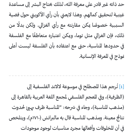
حد ذاته غير قادر على معرفة الله، لذلك يحتاج البشر إلى مساعدة
غيبّية لتحقيق كمالهم. وهذا لايعني بأن رأي الأكويني حول قضية
السببية خصوصًا يمكن مقارنته مع رأي الغزالي. ولكن بدلًا من
ذلك، فإن الغزالي مثل توما، ويمكن اعتباره متعاطفًا مع الفلسفة
في حدودها المناسبة، حتى مع اعتقاده بأن الفلسفة ليست أعلى
نموذج في المعرفة الإنسانية.
[1]
تُرجم هذا المصطلح في موسوعة لالاند الفلسفية إلى
(الظرفية)، وفي المعجم الفلسفي لمجمع اللغة العربية بالقاهرة إلى
(مذهب المناسبة)، وجاء في شرحه: “المناسبة ظرف يهيئ لحدوث
نتائج معينة. ومذهب المناسبة قال به مالبرانش (۱۷۱۰م)، ويتلخص
في أن المخلوقات وأفعالها مجرد مناسبات لوجود موجودات