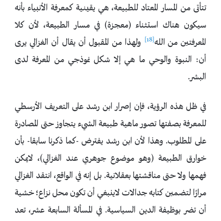
تتأتى من المسار المعتاد للطبيعة، هي يقينية كمعرفة الأنبياء بأنه
سيكون هناك استثناء (معجزة) في مسار الطبيعة، لأن كلا
[18]
المعرفتين من الله
ولهذا من المقبول أن يقال أن الغزالي يرى
أن: النبوة والوحي ما هي إلا شكل نموذجي من المعرفة لدى
البشر.
في ظل هذه الرؤية، فإن إصرار ابن رشد على التعريف الأرسطي
للمعرفة بصفتها تصور ماهية طبيعة الشيء يتجاوز حتى المصادرة
على المطلوب. وهذا لأن ابن رشد يفترض -كما ذكرنا سابقا- بأن
خوارق الطبيعة (وهو موضوع جوهري عند الغزالي)، لايمكن
فهمها ولا حتى مناقشتها بعقلانية. بل إنه في الواقع، انتقد الغزالي
مرارًا لتضمين كتابه جدالات لاينبغي أن تكون محل نزاع؛ خشية
أن تضر بوظيفة الدين السياسية. في المسألة السابعة عشر، تعد