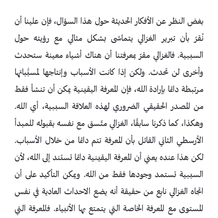
بغض النظر عن الأفكار الحديثة حول هذا السؤال، فإن علينا أن
نُقرّ بأن تبرير الغزالي يتماشى بشكل مثالي مع رؤيته حول
السببية. فالغزالي مقرّ بمعرفتنا أن هناك أشياء معينة ستحدث
وأخرى لن تحدث. ولكن إذا كانت الأسباب وإنتاجها لمسبَّباتها
مرتبطة دائما بإرادة الله، فإن المعرفة اليقينية يمكن أن تنشأ فقط
من المصدر الحقيقي الضروري لهذه العلاقة السببية، أي الله.
وهكذا، كما ذكرنا سابقًا، الغزالي متّسق مع نفسه بقبوله للمبدأ
الأرسطي الثاني القائل بأن المعرفة تتم دائما من خلال الأسباب.
لكن هذا عنده يعني أن المعرفة اليقينية دائما تستند إلى الله، لأن
السببية تستمد وجودها فقط من الله. ويمكن التأكيد على أن
اتجاه الغزالي نابع من حقيقة أنه يضع الاحداث العادية في نفس
المستوى مع المعرفة الخاصة التي يتمتع بها الأنبياء. فالمعرفة التي