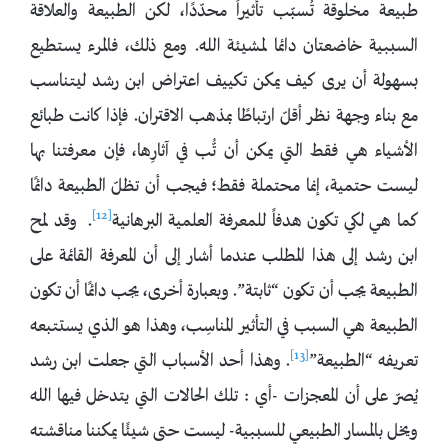
طبيعة مخلوقة تُسبّب تأثيراً محدّدًا، لكن الطبيعة والعلاقة
السببية خاضعتان دائما لمشيئة الله. ومع ذلك، فالمرء يستطيع
بسهولة أن يرى كيف يمكن تكييف اعتراض ابن رشد ليتناسب
مع بناء وجهة نظر أقلّ ارتباطًا بمذهب الاقتران. فإذا كانت طبائع
الأشياء هي فقط التي يمكن أن تُّب في آثارِها، فإن معرفتنا بها
ليست حتمية، إنما محتملة فقط؛ فيجب أن تظلّ الطبيعة دائمًا
[12]
كما هي لكي تكون هدفاً للمعرفة العلمية البرهانية
. وقد لمح
ابن رشد إلى هذا المطلب عندما أشار إلى أن المعرفة القائمة على
الطبيعة يجب أن تكون “ثابتة”. وبعبارة أخرى، يجب دائمًا أن تكون
الطبيعة هي السبب في التأثير المناسِب، وهذا هو الذي يستتبعه
[13]
تعريفه “الطبيعة”
. وهذا أحد الأسباب التي جعلت ابن رشد
يُصرّ على أن المعجزات -أي : تلك الحالات التي يتدخل فيها الله
ويخل بالمسار الطبيعي للسببية- ليست حتى شيئًا يمكننا مناقشته