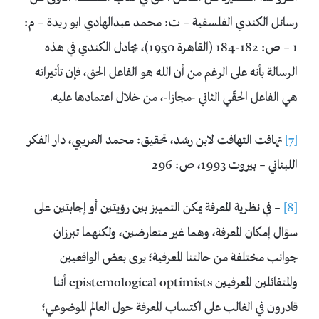
رسائل الكندي الفلسفية – ت: محمد عبدالهادي ابو ريدة – م:
1 – ص: 182-184 (القاهرة 1950)، يجادل الكندي في هذه
الرسالة بأنه على الرغم من أن الله هو الفاعل الحق، فإن تأثيراته
هي الفاعل الحقّي الثاني -مجازا-، من خلال اعتمادها عليه.
[7]
تهافت التهافت لابن رشد، تحقيق: محمد العريبي، دار الفكر
اللبناني – بيروت 1993، ص: 296
[8]
– في نظرية المعرفة يمكن التمييز بين رؤيتين أو إجابتين على
سؤال إمكان المعرفة، وهما غير متعارضين، ولكنهما تبرزان
جوانب مختلفة من حالتنا المعرفية؛ يرى بعض الواقعيين
والمتفائلين المعرفيين epistemological optimists أننا
قادرون في الغالب على اكتساب المعرفة حول العالم الموضوعي؛