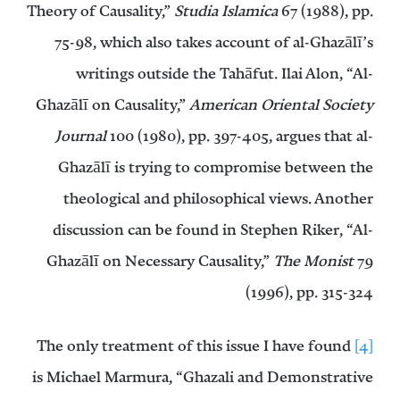
Theory of Causality,”
Studia Islamica
67 (1988), pp.
75-98, which also takes account of al-Ghazālī’s
writings outside the Tahāfut. Ilai Alon, “Al-
Ghazālī on Causality,”
American Oriental Society
Journal
100 (1980), pp. 397-405, argues that al-
Ghazālī is trying to compromise between the
theological and philosophical views. Another
discussion can be found in Stephen Riker, “Al-
Ghazālī on Necessary Causality,”
The Monist
79
(1996), pp. 315-324
The only treatment of this issue I have found
[4]
is Michael Marmura, “Ghazali and Demonstrative