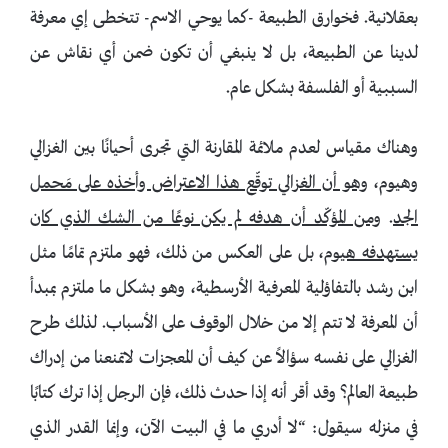
بعقلانية. فخوارق الطبيعة -كما يوحي الاسم- تتخطى إي معرفة
لدينا عن الطبيعة، بل لا ينبغي أن تكون ضمن أي نقاش عن
السببية أو الفلسفة بشكل عام.
وهناك مقياس لعدم ملائمة المقارنة التي تجرى أحيانًا بين الغزالي
وهيوم،
وهو أن الغزالي توقّع هذا الاعتراض وأخذه على مَحمل
الجد
.
ومن المؤكّد أن هدفه لم يكن نوعًا من الشك الذي كان
يستهدفه هيوم
، بل على العكس من ذلك، فهو ملتزم تمامًا مثل
ابن رشد بالتفاؤلية المعرفية الأرسطية، وهو بشكل ما ملتزم بمبدأ
أن المعرفة لا تتم إلا من خلال الوقوف على الأسباب. لذلك طرح
الغزالي على نفسه سؤالاً عن كيف أن المعجزات لاتمنعنا من إدراك
طبيعة العالم؟ وقد أقر أنه إذا حدث ذلك، فإن الرجل إذا ترك كتابًا
في منزله سيقول: “لا أدري ما في البيت الآن، وإنما القدر الذي