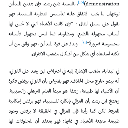
[10]
demonstration
)
.
بالنسبة لابن رشد، فإن هذين المبدأين
يُوجّهان ما يجب الاتفاق عليه لتأسيس النظرية السببية. فهو
يقول على سبيل المثال : “فإن كانت الأشياء التي لا تحس لها
أسباب مجهولة بالطبع، ومطلوبة، فما ليس بمجهول فأسبابه
[11]
محسوسة ضرورةً”
. وبناءً على قوة المبدأين، فهو واثق من أن
يمكنه استبعاد أي شكل من أشكال مذهب الاقتران.
في البداية، مايجب الإشارة إليه في اعتراض ابن رشد على الغزالي،
أنه يبدو خارج محل الخلاف. فهو يفترض بأن الغزالي يرفض فكرة
أن الأشياء لها طبيعة، وهذا هو مبدأ العلم البرهاني والسببية.
ويحتجّ ابن رشد بأن الغزالي بإنكاره للسببية، فهو يرفض إمكانية
المعرفة. لكن كما رأينا فإن الغزالي في الحقيقة لا يرفض وجود
طبيعة معيّنة للأشياء في ذاتها؛ فهو يعتقد أن المخلوقات لها