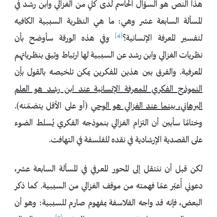
هذا النص هو السؤال الحاسم لدى كلٍ من الغزالي وابن رشد في
المسألة السابعة عشر وهي: ما هي النظرية السببية الكافيه
[4]
لتفسير المعرفة الإنسانية؟
وفي هذه الورقة سأوضح بأن
نظريات الغزالي وابن رشد عن السببية لها ارتباط وثيق بنظرياتهم
المعرفية. والفرق بين هذين المفكرين يمكن تلخيصه بالقول
بأن
النموذج الفكري للمعرفة الإنسانية عند ابن رشد هو العلم
البرهاني، بينما عند الغزالي هو الوحي
(أو على الأقل يتضمّنه).
وختامًا سأبين أن التزام الغزالي بنموذجه الفكري يُسلط الضوء
على القصدية الإرشادية في نقده للفلسفة في التهافت.
لكن قبل أن ننتقل إلى المحور المعرفي في المسألة السابعة عشر،
دعوني أُعبّر عمّا فهمته من موقف الغزالي من السببية. كما ذكر
البعض، فإنه قد واجه الفلاسفة بمفهوم صارم للسببية: وهو أن