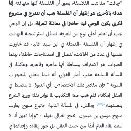
“تهافت” مذاهب الفلاسفة، بمعنى أن الفلسفة كلها متهافته.
إنما
هدفه بالأحرى هو إظهار أن الفلسفة يجب أن تندرج في مشروع
فكري يكون الوحي فيه حاضرًا في معادلة المعرفة
، بل إن الوحي
يجب أن يُعتَبر أعلى نوع من المعرفة. تتمثّل استراتيجية التهافت
في إظهار أن الفلسفة -المتمثلة في ابن سينا غالبا- قد تجاوزت
نفسها في عدد من الحالات، لتصل إلى استنتاجات خاطئة، بينما
الصواب هو الاعتراف ببساطة أنها عاجزة وقاصرة. وهكذا، في
المسألة السابعة عشر، أشار الغزالي أنه فيما يتعلق بالمعجزات
النبوية ” فإن مقادير ذلك الاختصاص [أي النبوة] لا ينضبط في
العقل إمكانه، فلم يجب معه التكذيب لما تواتر نقله وورد الشرع
[22]
بتصديقه.”
وبالمثل، في المسألة الثانية -باتباع منهج يقارب
منهج موسى بن ميمون- يحتج الغزالي بقوله : “وإذا تبين أنا لا
نُبعد بقاء العالم أبدًا من حيث العقل بل نُجوّز إبقاءَه وإفناءَه[أي