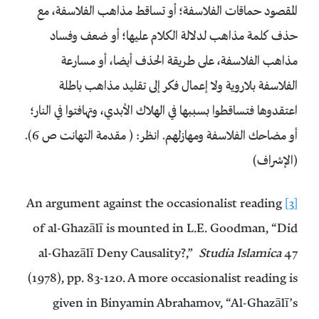
المقصود حماقات الفلاسفة؛ أو تساقط مذاهب الفلاسفة، مع
حذف كلمة مذاهب لدلالة الكلام عليها؛ أو ضعف وفساد
مذاهب الفلاسفة، على طريقة الحذف أيضا، أو مسارعة
الفلاسفة بلاروية ولا إعمال فكر إلى تقليد مذاهب باطلة
اعتقدوها فتساقطوا بسببها في الهلاك الأبدي، وتهافتوا في النار؛
أو مضاحك الفلاسفة ومهازلهم. انظر: ( مقدمة التهانت ص 6).
(الإشراف)
An argument against the occasionalist reading
[3]
of al-Ghazālī is mounted in L.E. Goodman, “Did
al-Ghazālī Deny Causality?,”
Studia Islamica
47
(1978), pp. 83-120. A more occasionalist reading is
given in Binyamin Abrahamov, “Al-Ghazālī’s