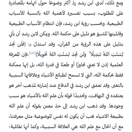
ومع ذلك، لدى ابن رشد ردّ أكثر وضوحًا حول اتهامه بالمصادرة
على المطلوب، بسبب تفسيره لأهمية الله بالنسبة للأسباب
الطبيعية. وبحسب رؤية ابن رشد، فإن انتظام الأسباب الطبيعية
وقابليتها للتنبؤ هو دليل على حكمة الله. ويمكن لابن رشد أن يأتي
بدليل على هذه الرؤية من القرآن، وقد استدلّ بـ: {فَلَن تَجِدَ
[20]
لِسُنَّتِ اللَّهِ تَبْدِيلًا ۖ وَلَن تَجِدَ لِسُنَّتِ اللَّهِ تَحْوِيلًاْ}
.فإن المعرفة
العلمية إذن لا تعني تجاوزًا أو طعنًا في قدرة الله، بل إنها ممكنة
فقط بحكمة الله، التي لا تسمح لطبائع الأشياء وعلاقاتها السببية
بالتغيّر. وقد تعمّق ابن رشد في الدفاع عند إشارته لمذهب آخر هو
يعتقده في التهافت، وتحديدًا قوله بأن علم الله بالأشياء هو سبب
وجودها. وقد ذهب ابن رشد إلى حدّ معين بقوله أن علم الله
بطبيعة الاشياء يجب أن يكون له نفس الموضوعية مثل معرفتنا،
مع أن الحال مع علم الله هي العلاقة السببية، وكما أنها تفائلية: