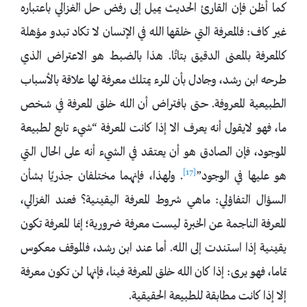
كما أظن فإن القارئ الحديث يميل إلى رفض حل الغزالي باعتباره
غير كاف: فالمعرفة التي خلقها الله في الإنسان لا تكاد تبدو مؤهلة
كالمعرفة بالمعنى الدقيق بتاتًا. هذا بالضبط هو الاعتراض الذي
طرحه ابن رشد، وجادل بأن المرء يمتلك معرفة لها علاقة بالأسباب
الطبيعية المعروفة. حتى بافتراض أن الله خلق المعرفة في شخص
ما، فهو لايقول أنه يعرف الا إذا كانت المعرفة “شيء تابع لطبيعة
الموجود، فإن الصادق هو أن يعتقد في الشيء أنه على الحال التي
[17]
هو عليها في الوجود”
. ولهذا، فإنهما مختلفان جذريًا بشأن
السؤال التفاؤلي: ماهي شروط المعرفة اليقينية؟ فعند الغزالي،
المعرفة الناجمة عن الخبرة ليست معرفة ضرورية؛ إنما المعرفة تكون
يقينية إذا استندت إلى الله. أما عند ابن رشد، فالموقف معكوس
تماما، فهو يرى: إذا كان الله خلق المعرفة فينا، فإنها لن تكون معرفة
إلا إذا كانت مطابقة للطبيعة الحقيقية.