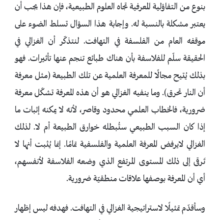
بنوع من التفاؤلية المعرفية تجاه العلوم الطبيعية، فإن هذا يجب أن
يعتبر مشكلة بالنسبة له. وإجابة هذا السؤال تسلط الضوء على
موقفه العام من الفلسفة في التهافت. لنتذكّر أن الغزالي في
الحقيقة سلّم للفلاسفة بأن هناك طبائع تنجم عنها تأثيرات. فهو
بذلك يُتيح مجالًا للمعرفة العلمية عن تلك الطبيعة (مثل معرفة
أن النار تحرق). وما ينفيه الغزالي هو أن هذه المعرفة تشكّل معرفة
ضرورية، فالخطاب العلمي محدود وقاصر، لأنه لا يمكنه إثبات ما
إذا كان السبب الطبيعي ستُبطله خوارق الطبيعة أم لا. لذلك
الغزالي لايرفض المعرفة العلمية والفلسفية تمامًا. إنما يُثبت أنها لا
تَرقى إلى ذلك المستوى المرتفع الذي وضعه الفلاسفة لأنفسهم،
أي أن المعرفة بوصفها علاقات منطقيّة ضرورية.
وسأقدّم تمثيلًا لاستراتيجية الغزالي في التهافت. فهدفه ليس إظهار