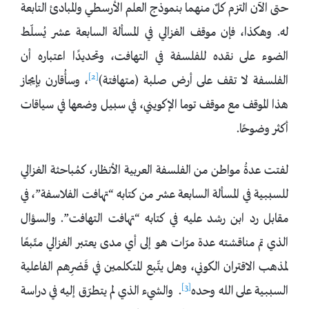
حتى الآن التزم كلٌ منهما بنموذج العلم الأرسطي والمبادئ التابعة
له. وهكذا، فإن موقف الغزالي في المسألة السابعة عشر يُسلّط
الضوء على نقده للفلسفة في التهافت، وتحديدًا اعتباره أن
[2]
الفلسفة لا تقف على أرض صلبة (متهافتة)
، وسأُقارن بإيجاز
هذا الموقف مع موقف توما الإكويني، في سبيل وضعها في سياقات
أكثر وضوحًا.
لفتت عدةُ مواطن من الفلسفة العربية الأنظار، كمُباحثة الغزالي
للسببية في المسألة السابعة عشر من كتابه “تهافت الفلاسفة”، في
مقابل رد ابن رشد عليه في كتابه “تهافت التهافت”. والسؤال
الذي تم مناقشته عدة مرّات هو إلى أي مدى يعتبر الغزالي متّبعًا
لمذهب الاقتران الكوني، وهل يتّبع المتكلمين في قَصْرِهم الفاعلية
[3]
السببية على الله وحده
. والشيء الذي لم يتطرّق إليه في دراسة