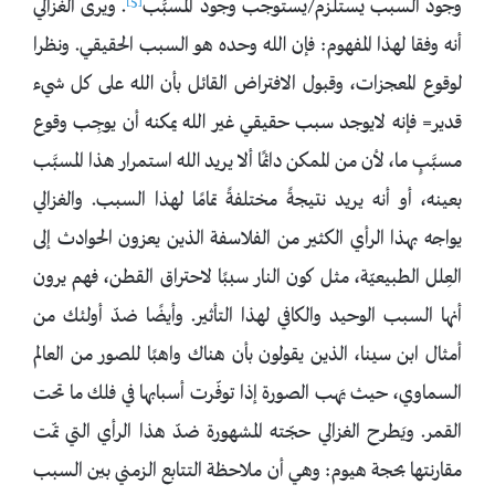
[5]
وجود السبب يستلزم/يستوجب وجود المسبَّب
. ويرى الغزالي
أنه وفقا لهذا المفهوم: فإن الله وحده هو السبب الحقيقي. ونظرا
لوقوع المعجزات، وقبول الافتراض القائل بأن الله على كل شيء
قدير= فإنه لايوجد سبب حقيقي غير الله يمكنه أن يوجِب وقوع
مسبَّبٍ ما، لأن من الممكن دائمًا ألا يريد الله استمرار هذا المسبَّب
بعينه، أو أنه يريد نتيجةً مختلفةً تمامًا لهذا السبب. والغزالي
يواجه بهذا الرأي الكثير من الفلاسفة الذين يعزون الحوادث إلى
العِلل الطبيعيّة، مثل كون النار سببًا لاحتراق القطن، فهم يرون
أنها السبب الوحيد والكافي لهذا التأثير. وأيضًا ضدّ أولئك من
أمثال ابن سينا، الذين يقولون بأن هناك واهبًا للصور من العالم
السماوي، حيث يَهب الصورة إذا توفّرت أسبابها في فلك ما تحت
القمر. ويَطرح الغزالي حجّته المشهورة ضدّ هذا الرأي التي تمّت
مقارنتها بحجة هيوم: وهي أن ملاحظة التتابع الزمني بين السبب