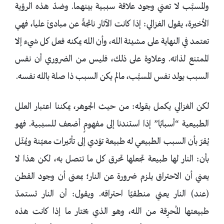
والمسبَّب لا تعني وجود علاقة سببية بينهما. وضدّ هذه الرؤية
الأخيرة، يقول الغزالي: إذا كانت الآثار ناتجةً عن مبادئَ عليا، فهي
تعتمد في النهاية على مشيئة الله، وأن الله يمكنه فعل كل شيء إلا
الممتنع لذاته. وعلاوة على ذلك، فليس من الضروري أن نفس
السبب يولد نفس المسبَّب، مالم يكن السبب ذا صلة بالله نفسه.
لكن الغزالي يكمل بقوله: من حيث الجوهر، يمكننا اعتبار العلل
الطبيعية “أسبابًا” إذا استندنا إلى مفهومٍ أضعف للسببية. فهو
يُقرّ بأن السبب الطبيعي له طبيعة تؤدي إلى تأثيرات معيّنة ويُمثّل
بأن: النار لها طبيعة تجعلها تحرق كل ما تتصل به، لكن هذا لا
يعني أن الاحتراق يلزم ضرورة عن النار؛ بمعنى أن وجود القطن
(عند) النار يعني منطقيًا احتراقه. ويقول: أن النار تستمدّ
طبيعتها المُحرِقة من الله، وهو الذي يختار ما إذا كانت هذه