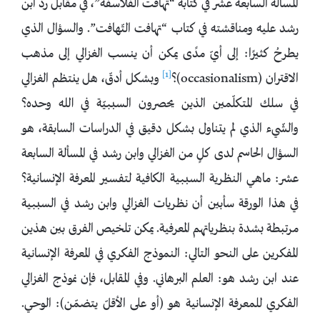
المسألة السابعة عشر في كتابه “تهافت الفلاسفة”، في مقابل ردّ ابن
رشد عليه ومناقشته في كتاب “تهافت التّهافت”. والسؤال الذي
يطرحُ كثيرًا: إلى أيّ مدًى يمكن أن ينسب الغزالي إلى مذهب
[1]
الاقتران (occasionalism)؟
وبشكل أدقّ، هل ينتظم الغزالي
في سلك المتكلّمين الذين يحصرون السببيّة في الله وحده؟
والشّيء الذي لم يتناول بشكل دقيق في الدراسات السابقة، هو
السؤال الحاسم لدى كلٍ من الغزالي وابن رشد في المسألة السابعة
عشر: ماهي النظرية السببية الكافية لتفسير المعرفة الإنسانية؟
في هذا الورقة سأبين أن نظريات الغزالي وابن رشد في السببية
مرتبطة بشدة بنظرياتهم المعرفية. يمكن تلخيص الفرق بين هذين
المفكرين على النحو التالي: النموذج الفكري في المعرفة الإنسانية
عند ابن رشد هو: العلم البرهاني. وفي المقابل، فإن نموذج الغزالي
الفكري للمعرفة الإنسانية هو (أو على الأقلّ يتضمّن): الوحي.