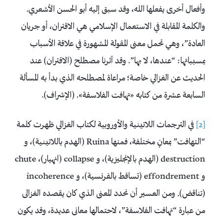
وأفعال أخرى يفعلها الله، وقد سبق إليه أبو الحسن الأشعري.
والكلمة المقابلة في الاستعمال الإسلامي هي الاقتران، أو جريان
العادة”، وهي تحمل معنى المقولة المشهورة في علاقة الأسباب
بمسبباتها: “عندها، لا بها”. وقد آثرنا مصطلح (الاقتران) عند
الحديث عن الغزالي خاصة؛ مراعاة لمصطلحه الذي بدأ به المسألة
السابعة عشرة من كتابه «تهافت الفلاسفة». (الإشراف).
[2]
في الترجمات اللاتينية والأوروبية لكتاب الغزالي ظهرت كلمة
“التهافت” بمعانٍ مختلفة، فمنها Ruina (الهدم باللاتينية)، و
destruction (الهدم بالإنجليزية)، و collapse (انهيار)، chute
و effondrement (تساقط بالفرنسية)، و incoherence
(تناقض). ومن العسير أن نحدد المعنى الذي كان يقصده الغزالى
من عبارة “تهافت الفلاسفة”، لاحتمالها معانی عديدة، وقد يكون