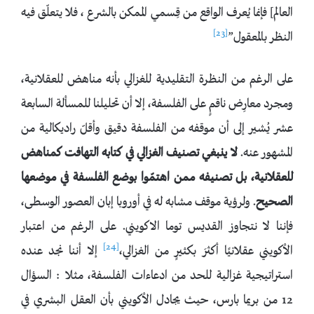
العالم] فإنما يُعرف الواقع من قِسمي الممكن بالشرع ، فلا يتعلّق فيه
[23]
النظر بالمعقول”
على الرغم من النظرة التقليدية للغزالي بأنه مناهض للعقلانية،
ومجرد معارِض ناقمٍ على الفلسفة، إلا أن تحليلنا للمسألة السابعة
عشر يُشير إلى أن موقفه من الفلسفة دقيق وأقلّ راديكالية من
المشهور عنه.
لا ينبغي تصنيف الغزالي في كتابه التهافت كمناهض
للعقلانية، بل تصنيفه ممن اهتمّوا بوضع الفلسفة في موضعها
الصحيح
. ولرؤية موقف مشابه له في أوروبا إبان العصور الوسطى،
فإننا لا نتجاوز القديس توما الاكويني. على الرغم من اعتبار
[24]
الأكويني عقلانيًا أكثرَ بكثيرٍ من الغزالي،
إلا أننا نجد عنده
استراتيجية غزالية للحد من ادعاءات الفلسفة، مثلا : السؤال
12 من بريما بارس، حيث يجادل الأكويني بأن العقل البشري في