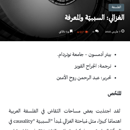
الفلسفة
الغزالي: السببيّة والمعرفة
7 مارس 2021
0
4٬537
14 دقائق
بيتر آدمسون – جامعة نوتردام.
ترجمة: الجراح القويز
تحرير: عبد الرحمن روح الأمين
الملخّص
لقد اجتذبت بعض مساحات النّقاش في الفلسفة العربية
اهتمامًا كبيرًا، مثل مُباحثة الغزالي لمبدأ “السببيّة “causality في