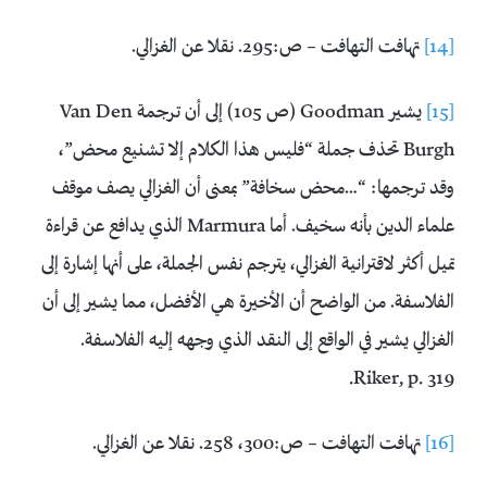
[14]
تهافت التهافت – ص:295. نقلا عن الغزالي.
[15]
يشير Goodman (ص 105) إلى أن ترجمة Van Den
Burgh تحذف جملة “فليس هذا الكلام إلا تشنيع محض”،
وقد ترجمها: “…محض سخافة” بمعنى أن الغزالي يصف موقف
علماء الدين بأنه سخيف. أما Marmura الذي يدافع عن قراءة
تميل أكثر لاقترانية الغزالي، يترجم نفس الجملة، على أنها إشارة إلى
الفلاسفة. من الواضح أن الأخيرة هي الأفضل، مما يشير إلى أن
الغزالي يشير في الواقع إلى النقد الذي وجهه إليه الفلاسفة.
Riker, p. 319.
[16]
تهافت التهافت – ص:300، 258. نقلا عن الغزالي.