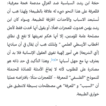
حجّة ابن رشد السياسية ضد الغزالي مدعمة بحجة معرفية:
فالمعرفة على هذا النحو شيء له علاقة بالطبيعة؛ ولهذا يجب أن
تُستبعد الاسباب والأحداث الخارقة للطبيعة. وسواء كان ابن
رشد يؤمن بحدوث المعجزات فعلًا، أو يقول أنها تحدث فقط لأجل
مصلحة عامة المؤمنين، إلا أنها بحكم تعريفها لا تقع في نطاق
الخطاب الأرسطي العلمي ” ولذلك يجب أن يُقال في أن مبادئها
[أي الشريعة] هي أمور إلهية تفوق العقول الإنسانية فلا بد أن
[19]
يعترف بها مع جهل أسبابها “
. وهذا التأكيد في حد ذاته هو
مصادرة على المطلوب لأنه لا يُعالج الأمثلة المضادّة المحتمَلة
للنموذج “الفلسفي” للمعرفة – كالمعجزات مثلًا- بافتراضه عمليًا
أن “السبب” و “المعرفة” هي مصطلحات بسيطة لاتنطبق على
خوارق الطبيعة.