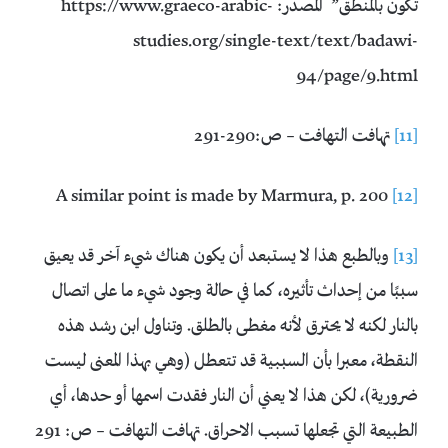
تكون بالمنطق” المصدر: https://www.graeco-arabic-
studies.org/single-text/text/badawi-
94/page/9.html
[11]
تهافت التهافت – ص:290-291
A similar point is made by Marmura, p. 200
[12]
[13]
وبالطبع هذا لا يستبعد أن يكون هناك شيء آخر قد يعيق
سببًا من إحداث تأثيره، كما في حالة وجود شيء ما على اتصال
بالنار لكنه لا يحترق لأنه مغطى بالطلق. وتناول ابن رشد هذه
النقطة، معبرا بأن السببية قد تتعطل (وهي بهذا المعنى ليست
ضرورية)، لكن هذا لا يعني أن النار فقدت اسمها أو حدها، أي
الطبيعة التي تجعلها تسبب الاحراق. تهافت التهافت – ص: 291