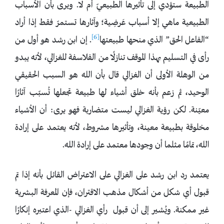
الطبيعة ستؤدي إلى تأثيرها الطبيعيّ أم لا. ويرى بأن الأسباب
الطبيعية ماهي إلا أسباب عَرضِية؛ وآثارها تستمرّ فقط إذا أراد
[6]
“الفاعل الحق” الذي منحها طبيعتها
. إن ابن رشد هو أول من
رأى في التسليم بهذا الموقف تنازلًا من الفلاسفة للغزالي، لأنه يبدو
من الوهلة الأولى أن الغزالي قال بأن الله هو السبب الحقيقي
الوحيد، ثم زعم بأنه خلق أشياء لها طبيعة تجعلها تُسبّب آثارًا
معيّنة. لكن رؤية الغزالي ليست متضاربة فهو يرى: أن الأشياء
مخلوقة بطبيعة معينة، وتأثيرها مشروط، لأنه يعتمد على إرادة
الله، تمامًا مثلما أن وجودها معتمد على إرادة الله.
يعتمد رد ابن رشد على الغزالي على الاعتراض القائل بأنه إذا تم
قبول أي شكل من أشكال مذهب الاقتران، فإن المعرفة البشرية
غير ممكنة. ويُشير إلى أن قبول رأي الغزالي -الذي اعتبره إنكارًا