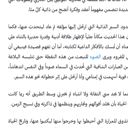
يدة تتضمن مفهوماً أعقد وفكرة أنضج من ذاتية كلٍّ منّا.
لسير الذاتية التي ارتحل إليها مؤلفه ثم عاد ليتحدث عنها، فكما
 هذا الحديث مكاناً جلياً لإظهار طلاقة أدبية وقدرة جديرة بالثناء على
ناه أن تُمسك بالأفكار الداعية لكتابته، أما أن تفهم قصيدة فينبغي أن
ل المقروء ويرى
الضوء
المنبعث من هذه النقطة حتى تتلبسه البلاغة
العبارات الشافية التي تُحدث في السماء ضوءاً وفي النفس اندهاشاً،
ية أسهمت في إمتاعي وأنا أرتحل على إثر خطواته نحو هذه السير.
ا يجد مني التفاتة ولا انتباه ثم يخبرني وسط الطريق أنه ربما كانت
لحياة بأن يخلد أقوالهم وتجاربهم وينظمها في ذاكرته وفي نسيج الزمن.
ق للمرارة التي أحيطوا بها وخرجوا منها ليكتبوا عنها، وتاريخ الحياة