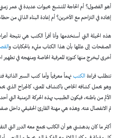
أهو الفضول؟ أم الحاجة للتشبع بحيوات عديدة في عمر زمن
إيجاده في التزاحم مع الآخرين؟ أم إعادة البناء الذاتي من حطا
هذه الحيلة التي أستخدمها وأنا أقرأ الكتب هي نتيجة أ
الصفحات إلى عالمها بأن هذا الكتاب مليء بالحكايات و
الق
أخرى ليخرج منها كنوزه المعرفية الخاصة ومنهجه في تطهير الحي
تتطلب قراءة
الكتب
نهماً معرفياً وأما كتب السير الذاتية 
وهو يحمل كشافه الخاص باكتشاف المعنى، كالجراح الذي ي
الألم من باطنه، فيكون الطبيب بهذه الحركة الزمنية التي أح
ثم الانفصال عنه. وهذه هي مهنة القارئ الحقيقي داخل صف
أكثر ما كان يدهشني هو أن الكاتب يجمع معه الدرر التي الت
كل مقولة في مكانها الملائم مع الفكرة التي يحيط بها النص. أما