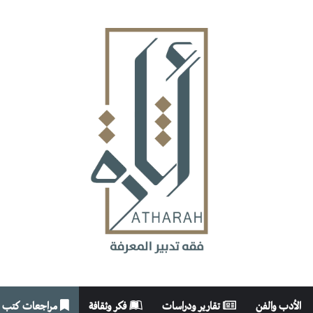
الأدب والفن
تقارير ودراسات
فكر وثقافة
مراجعات كتب