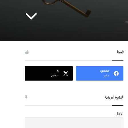
تابعنا
0
9000+
متابع
متابعون
النشرة البريدية
الإيميل