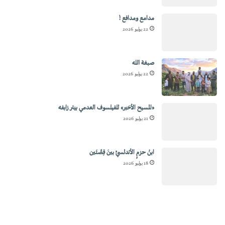
مدامع ومدافع !
22 يوليو 2026
صبغة الله
22 يوليو 2026
«المسيح الأخير» للفيلسوف العدمي بيتر زابفه
21 يوليو 2026
ابنُ حزمٍ الأندلسيِّ بينَ قِصَّتَين
18 يوليو 2026