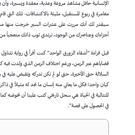
الإنسانية حافل بمشاهد مروعة وعذبة، معقدة ويسيرة، وأن ي
مغامرة في ربوع المستقبل، مليئة بالاكتشافات- تلك التي قام 
سيقدر لك أنك مررت على عشرات السير خرجت منها مشتت 
أجزاءك وعناصرك من الوجود، ترتدي ثوب ذاتك متعجباً من 
قبل قراءة “أشقاء الزورق الواحد” كنت أقرأ في رواية تتناو
قضاياهم عبر الزمن، ورغم اختلاف الزمن الذي ولدت فيه كل و
السلالة حتى الأخيرة، حتى لو لم تكن تدركه وتقبض عليه في 
كيان واحد؛ فكل ما يعاني منه إنسان ما نجد له مثيلاً في ذاك
المتتالية في الحياة هي سجل تاريخي كتب علينا أن نخوضه كما 
في الحصول على قصة”.