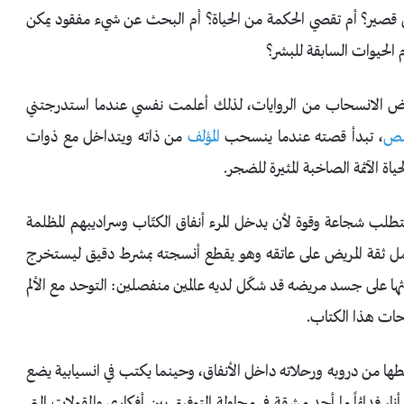
ي قصير؟ أم تقصي الحكمة من الحياة؟ أم البحث عن شيء مفقود يمكن
م الحيوات السابقة للبشر؟
عراض الانسحاب من الروايات، لذلك أعلمت نفسي عندما استدرجتني
صص
، تبدأ قصته عندما ينسحب
المؤلف
من ذاته ويتداخل مع ذوات
اة الآثمة الصاخبة المثيرة للضجر.
فتتطلب شجاعة وقوة لأن يدخل المرء أنفاق الكتّاب وسراديبهم المظلمة
حمل ثقة المريض على عاتقه وهو يقطع أنسجته بمشرط دقيق ليستخرج
دثها على جسد مريضه قد شكّل لديه عالمين منفصلين: التوحد مع الألم
حات هذا الكتاب.
قطها من دروبه ورحلاته داخل الأنفاق، وحينما يكتب في انسيابية يضع
 أنا، فدائماً ما أجد مشقة في محاولة التوفيق بين أفكاري والمقولات التي