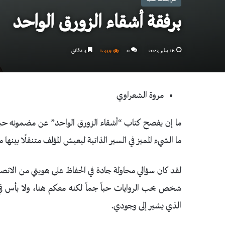
برفقة أشقاء الزورق الواحد
16 يناير 2023
0
1٬339
3 دقائق
مروة الشعراوي
ما إن يفصح كتاب “أشقاء الزورق الواحد” عن مضمونه حت
ما الشيء المميز في السير الذاتية ليعيش المؤلف متنقلًا بينها 
لقد كان سؤالي محاولة جادة في الحفاظ على هويتي من الانصه
شخص يحب الروايات حباً جماً لكنه معكم هنا، ولا بأس 
الذي يشير إلى وجودي.