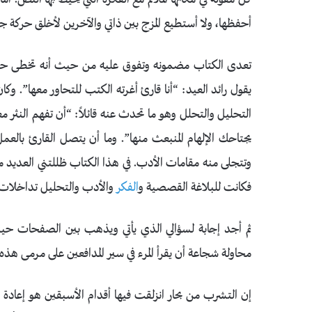
أحفظها، ولا أستطيع المزج بين ذاتي والآخرين لأخلق حركة جد
تعدى الكتاب مضمونه وتفوق عليه من حيث أنه تخطى حدود ا
يقول رائد العيد: “أنا قارئ أغرته الكتب للتحاور معها”. وكان
التحليل والتحلل وهو ما تحدث عنه قائلاً: “أن تفهم النثر مع
يجتاحك الإلهام المنبعث منها”. وما أن يتصل القارئ بالعم
وتتجلى منه مقامات الأدب. في هذا الكتاب ظللتني العديد من 
فكانت للبلاغة القصصية و
الفكر
والأدب والتحليل تداخلات قو
ثم أجد إجابة لسؤالي الذي يأتي ويذهب بين الصفحات حينما ل
محاولة شجاعة أن يقرأ المرء في سير المدافعين على مرمى هذه ا
إن التشرب من بحار انزلقت فيها أقدام الأسبقين هو إعادة تذو