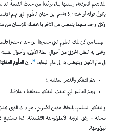
المفاهيمِ المعرفيّة، ويبنيها بناءً تراتُبيًا من حيثُ القيمةُ ال
يكونُ فوقَه أو تحتَه؛ إذ يقسّم ابن حيّان العلُوم التِي تهمّ ال
وكلّ واحِد منهما ينفصِل عن الآخَر بما يحصّله للإنسَان من منَاف
يهمّنا من كلّ تلك العلومِ التي حصرهَا ابن حيّان حصرًا فلسف
وتجلى به العقل الجزئيّ من أحوالِ العلة الأولى، وأحوال نفسِه و
[6]
في عالمِ الكونِ ويتوصّل به إلى عالَم البقاءِ»
. إنّ
العلُومَ العقليّة
همّ التفكّر والتّدبر العقليين؛
وهمّ العاقبةِ التِي تعقبُ التفكيرَ منطقيّا وأخلاقيّا.
والتفكير السّليم، بلحاظِ هذين الأمرينِ، هو ذاك الذِي يجلبُ ل
محالةَ – وفق الرؤيةِ الأنطولوجيّة التّقليديّة، كمَا يستتبِعُ ذ
ثيولوجيّة.