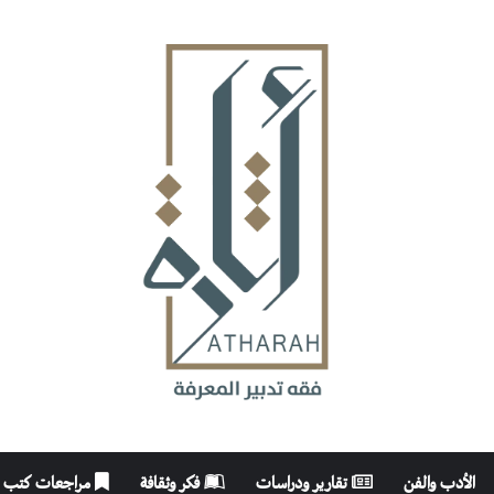
الأدب والفن
تقارير ودراسات
فكر وثقافة
مراجعات كتب