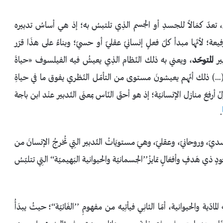
، تعدّ كمَالاً للجسدِ أو الجسم الذِي تلتبسُ به؛ إذ هي أساسُ تدبيره
؛ لأنّها مبدأ كلّ فعلٍ إنسانيّ عقليّ أو حسيّ؛ وبناءً على هذَا قرّر
المتوحّد
، ويعني به ذلك النّظام الذِي يعيشُ فيه الفيلسوف «حياةَ
ابت (…) ذلك أنّهم يعيشونَ مستوى من التأمّل النّظري يفوق ما في حياةِ
ُ أرفعَ منازل الإنسانيّة؛ إذ هو أحقّ النّاس بمعنَى التّدبير عنْد ابن باجة
.
 جسديّ، وروحانيّ، وعقليّ، وهيَ مستويَاتُ التّدبير التِي تُخرجُ الإنسانَ من
ذي هَدفٍ وأفعَالٍ تمايزُ’’الجسمانيّة والحيوانية البَهيميّة‘‘ التِي تتلبّسُ
دّية والحيوانية، أمّا الثانِـي فيأتِيه من مفهومِ ’’الغَائيّة‘‘؛ حيثُ يبدَأُ