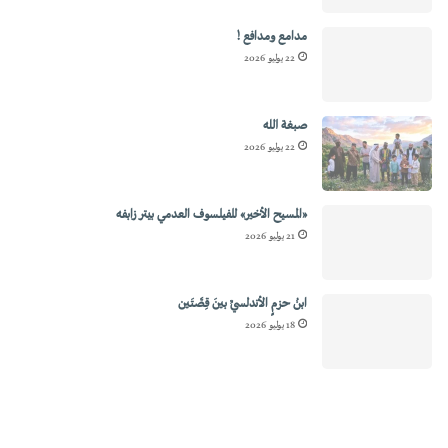
مدامع ومدافع !
22 يوليو 2026
صبغة الله
22 يوليو 2026
«المسيح الأخير» للفيلسوف العدمي بيتر زابفه
21 يوليو 2026
ابنُ حزمٍ الأندلسيِّ بينَ قِصَّتَين
18 يوليو 2026