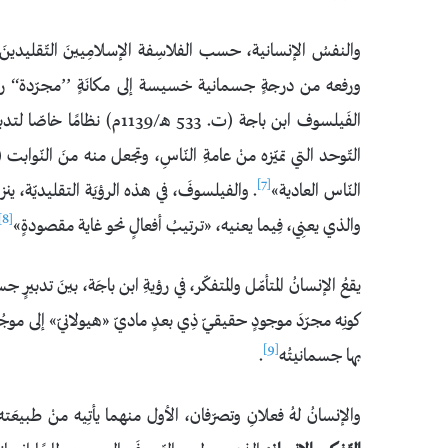
والنفسُ الإنسانية، حسب الفلاسِفة الإسلامِيينَ التّقليدينَ
ورفعه من درجةٍ جسمانية خسيسة إلى مكانَةٍ ’’مجرّدة‘‘ رفيعة
الفَيلسوف ابن باجة (ت. 533 هـ/1139م) نظامًا خاصّا لتدبير
التّوحد التي تميّزه منْ عامةِ النّاسِ، وتجعل منه منَ النّو
[7]
النّاس العادية»
. والفيلسوفَ، في هذه الرؤيَة التقليديّة، ينزل
[8]
والذي يعنِي، فِيما يعنيه، «ترتيبُ أفعالٍ نحو غاية مقصودةٍ»
يقعُ الإنسانُ المتأمّل والمتفكّر، في رؤيةِ ابن باجَة، بينَ تدبيرٍ
كونِه مجرّدَ موجودٍ حقيقيّ ذِي بعدٍ ماديّ «هيولانيّ» إلى موجُودٍ 
[9]
بها جسمانيتُه
.
والإنسانُ لهُ فعلانِ وتصرّفان، الأول منهما يأتِيه منْ طبيعَته الما