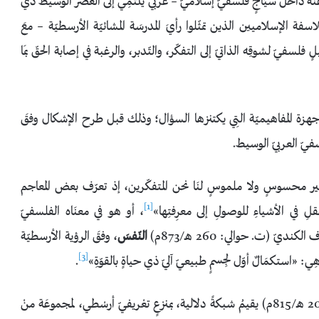
بةَ عنه دَاخل سيَاجٍ فلسفيّ إسلاميّ – عربي ينتمِي إلى العصْر الوسيط ذي
سفة الإسلاميين الذين تمثّلوا رأيَ المدرسَة المشائيّة الأرسطيّة – معَ
سفيّ لشوقِه الذاتيّ إلى التفكّر، والتّدبر، والرغبة في إصابة الحقّ بمَا
هزة المفاهيميّة التِي يكتنزها السؤال؛ وذلك قبل طرح الإشكال وفقَ
فيّ العربيّ الوسيط.
ير محسوسٍ ولا ملموسٍ لنَا نحن المتفكّرين، إذ تعرّف بعض المعاجم
[1]
قلِ في الأشياءِ للوصولِ إلى معرِفتِها»
، أو هو في معنَاه الفلسفيّ
كنديّ (ت. حوالي: 260 هـ/873م)
النّفسَ
، وفقَ الرؤية الأرسطيّة
[3]
 أو هِي: «استكمَالٌ أوّل لجِسمٍ طبيعيّ آليّ ذي حياةٍ بالقوّةِ»
.
بجانبِ هذَا فإنّ المفكّر العربيّ جابر ابن حيّان (ت. حاولي: 200 هـ/815م) يقيمُ شبكةً دلالية، بمنزعٍ تعْريفيّ أرسْطي، لمجموعَة منْ