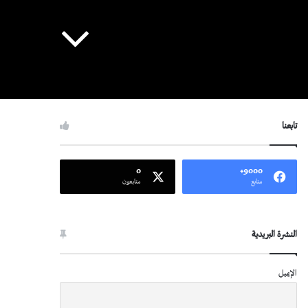
تابعنا
0
9000+
متابع
متابعون
النشرة البريدية
الإيميل