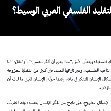
 التقليد الفلسفي العربي الوسيط؟
بعَادٍ فلسفيّة؛ ويتعلّق الأمرُ بـ’’ماذا يعني أنْ أفكّر بنفسِي؟‘‘، أو لنقلْ: ’’ما
نّاحية الفلسفيّة، وعبر تاريخها الممتدّ، فإنّ كثيرًا منَ القضايَا المطرُوحة
لِ الإنسَانِ المتفكّر في ذاتِه، وفيمَا حولَه، الإنسانِ الذِي ما لبثَ أن
ساؤلاتٍ.
ل الإشكَال المطروحِ، علَى نماذِج من تفكّر الإنسان بنفسه؛ وقد اخترتُ،