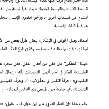
هنا، تحليلَ نماذجَ قريبة منها تقدّم الإشكالَ المذكورَ، والإجا
المسحةٍ الأرسطوطاليسية البادِية؛ حيثُ نقرأ لجملةٍ منَ الفلا
أمشاجٍ من فلسفاتٍ أخرى -، وراحُوا يخصّونَ الإنسانَ بتحليلٍ فل
هو غايةُ اللذة الإنسانية.
ابتداءً، وقبل الخوض في الإشكال، يتعيّن طرقُ بعضٍ من الأج
إجاباتٍ عرفت بها تقاليد فلسفية معروفة في تاريخ الفكْر الفلس
يحيلنَا
’’التفكير‘‘
على فعْلٍ من أفعالٍ العقلِ، فعلٍ مجرّد غ
الفلسفيّة الفكرَ في أحدِ أقربِ التعريفَاتِ بأنّه «إعمالُ الع
[2]
التقليديّ: «حركةُ النّفس في المعقُولاتِ»
. ويعرّفُ الفيلسُوف ال
التقليديّة، بأنّها «تمامِيةُ جِرمٍ طَبيعيّ ذِي آلةٍ قَابلٍ للحِيَاةِ»،