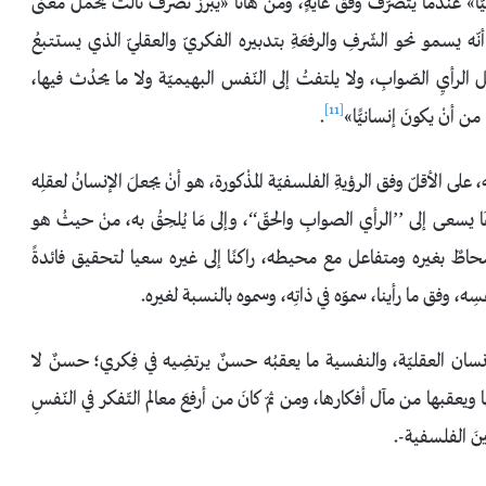
نيًّا» عندما يتصرّف وفق غايةٍ، ومن هانا «يبرز تصرف ثالث يحمل معنى
اّ أنّه يسمو نحو الشّرفِ والرفعَةِ بتدبيره الفكريّ والعقليّ الذي يستتبعُ
 الرأيِ الصّوابِ، ولا يلتفتُ إلى النّفس البهيميّة ولا ما يحدُث فيها،
[11]
ن أنْ يكونَ إنسانيًّا»
.
ِه، على الأقلّ وفق الرؤيةِ الفلسفيّة المذْكورة، هو أنْ يجعلَ الإنسانُ لعقلِه
إنمَا يسعى إلى ’’الرأي الصوابِ والحقّ‘‘، وإلى مَا يُلحِقُ به، منْ حيثُ هو
مُحاطٌ بغيره ومتفاعل مع محيطه، راكنًا إلى غيره سعيا لتحقيق فائدةً
، وفق ما رأينا، سموّه في ذاتِه، وسموه بالنسبة لغيره.
نسان العقليّة، والنفسية ما يعقبُه حسنٌ يرتضِيه في فِكري؛ حسنٌ لا
يعقبها من مآل أفكارها، ومن ثمّ كانَ من أرفعَ معالم التّفكر في النّفسِ
نَ الفلسفية-.