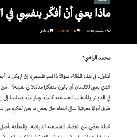
ماذا يعني أنْ أفكّر بنفسِي في
8 ديسمبر 2020
0
1٬626
4 دقائق
محمد الراضي
*
أتنَاول، في هذِه المقَالة، سؤَالاً ذا بُعدٍ فلسفيٍّ، إنْ لم يكنْ ذا أ
الذِي يعنِي للإنسانِ أن يكونَ متفكّرًا متأمّلا في نفسِه؟‘‘. من ال
في الدوائر والحلقَات الفلسفيّة كانتْ، ومازالتْ، تسلمنا إلى إشكا
طرقَ أبوابًا معرفيّة شتّى ابتغاءَ حلّ بعض ما يعنّ لفكرِه من ت
تحيلنَا بعضٌ من القضَايا الفلسفية التّاريخية، والمتعلّقة بأص