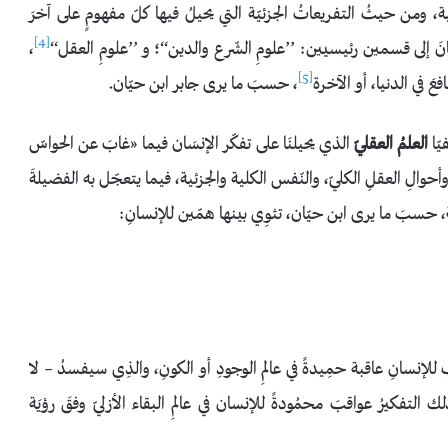
ذاتية، ومن حيثُ التفريعاتُ الجزئيّة التي يحيلُ فيها كلّ مفهومٍ على آخرَ
[4]
إنسانَ إلى قسمين رئيسيين: ’’علومِ الشّرع والدين‘‘؛ و ’’علومِ العقل‘‘
،
[5]
عَ في الدنيا، أو الآخرة
، حسبَ ما يرى جابر ابن حيّان.
يّا
العلمُ العقليّ
الذي يحيلنَا على تفكّر الإنسَان فيما «غابَ عن الحواسّ
أحوالِ العقلِ الكليّ، والنّفس الكلية والجزئية، فيما يتعجّل به الفضيلةَ
، حسبَ ما يرى ابن حيّان، تثوِي بينها همّين للإنسانِ:
لإنسانِ عاقبة حمِيدةً في عالمِ الوجودِ أو الكونِ، والذِي سيفسدُ – لا
لك التفكيرُ عواقبَ محمُودةً للإنسان في عالمِ البقاء الأزليّ وفقَ رؤيَة