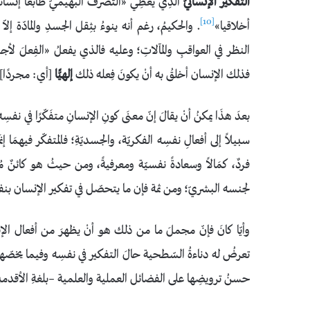
التّفكير الإنسانيّ
الذِي يعطِي «التّصرفَ البهيميّ طابعًا إنسا
[10]
أخلاقيا»
. والحكيمُ، رغم أنه ينوءُ بثِقل الجسدِ والمادّة إل
النظر في العواقبِ والمآلاتِ؛ وعليه فالذي يفعلُ «الفِعلَ لأجل
فذلك الإنسان أخلقُ به أنْ يكونَ فِعله ذلك
إلهيًّا
[أي: مجردًا] م
بعدَ هذَا يمكنُ أنْ يقالَ إنّ معنَى كونِ الإنسانِ متفَكّرًا في نفس
سبيلاً إلى أفعالِ نفسِه الفكريّة، والجسديّةِ؛ فالمتفكّر فيهمَا 
فردٌ، كمَالاً وسعادةً نفسيّة ومعرفيةً، ومن حيثُ هو كائنٌ 
لجنسه البشريّ؛ ومن ثمة فإن ما يتحصّل في تفكير الإنسان بنفسِه
وأيّا كانَ فإنّ مجملَ ما من ذلك هو أنْ يظهرَ من أفعال الإ
تعرضُ له دناءةُ السّطحية حالَ التفكير في نفسِه وفيما يخصّها و
حسنُ ترويضِها على الفضائل العملية والعلمية –بلغةِ الأقدمي