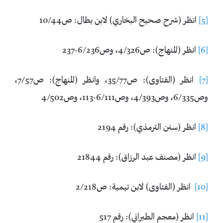
[5]
انظر (شرح صحيح البخاري) لابن بطال: ص10/44
[6]
انظر (المنهاج): ص4/326، وص6/236-237
[7]
انظر (الفتاوى): ص35/77، وانظر (المنهاج): ص7/57،
وص6/335، وص4/393، وص6/111-113، وص4/502
[8]
انظر (سنن الترمذي): رقم 2194
[9]
انظر (مصنف عبد الرزاق): رقم 21844
[10]
انظر (الفتاوى) لابن تيمية: ص2/218
[11]
انظر (معجم الطبراني): رقم 517