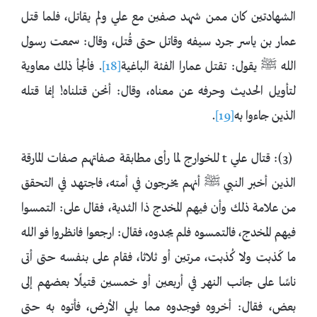
الشهادتين كان ممن شهد صفين مع علي ولم يقاتل، فلما قتل
عمار بن ياسر جرد سيفه وقاتل حتى قُتل، وقال: سمعت رسول
الله ﷺ يقول: تقتل عمارا الفئة الباغية
[18]
. فألجأ ذلك معاوية
لتأويل الحديث وحرفه عن معناه، وقال: أنحن قتلناه! إنما قتله
الذين جاءوا به
[19]
.
(3): قتال علي t للخوارج لما رأى مطابقة صفاتهم صفات المارقة
الذين أخبر النبي ﷺ أنهم يخرجون في أمته، فاجتهد في التحقق
من علامة ذلك وأن فيهم المخدج ذا الثدية، فقال على: التمسوا
فيهم المخدج، فالتمسوه فلم يجدوه، فقال: ارجعوا فانظروا فو الله
ما كَذبت ولا كُذبت، مرتين أو ثلاثا، فقام على بنفسه حتى أتى
ناسًا على جانب النهر في أربعين أو خمسين قتيلًا بعضهم إلى
بعض، فقال: أخروه فوجدوه مما يلي الأرض، فأتوه به حتى