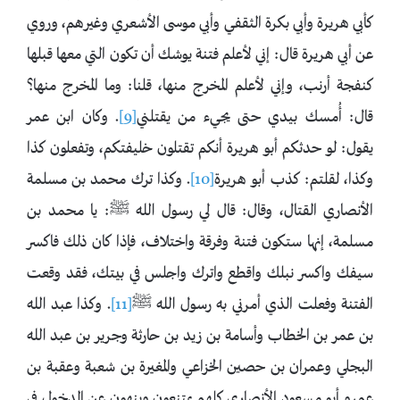
كأبي هريرة وأبي بكرة الثقفي وأبي موسى الأشعري وغيرهم، وروي
عن أبي هريرة قال: إني لأعلم ‌فتنة ‌يوشك أن تكون التي معها قبلها
كنفجة أرنب، وإني لأعلم المخرج منها، قلنا: وما المخرج منها؟
قال: أُمسك بيدي حتى يجيء من يقتلني
[9]
. وكان ابن عمر
يقول: لو حدثكم أبو هريرة أنكم تقتلون خليفتكم، وتفعلون كذا
وكذا، لقلتم: كذب أبو هريرة
[10]
. وكذا ترك محمد بن مسلمة
الأنصاري القتال، وقال: قال لي رسول الله ﷺ: يا محمد بن
‌مسلمة، إنها ستكون فتنة وفرقة واختلاف، فإذا كان ذلك ‌فاكسر
‌سيفك واكسر نبلك واقطع واترك واجلس في بيتك، فقد وقعت
الفتنة وفعلت الذي أمرني به رسول الله ﷺ
[11]
. وكذا عبد الله
بن عمر بن الخطاب وأسامة بن زيد بن حارثة وجرير بن عبد الله
البجلي وعمران بن حصين الخزاعي والمغيرة بن شعبة وعقبة بن
عمرو أبو مسعود الأنصاري كلهم يمتنعون وينهون عن الدخول في