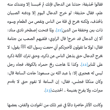
فقالوا لحذيفة: حدثنا عن الدجال فإنك لم تحبسنا إلا وعندك منه
علم، فقال حذيفة: لو خرج الدجال اليوم إلا ودفنه الصبيان
بالخذف، ولكنه يخرج في قلة من الناس ونقص من الطعام وسوء
ذات بين وخفقة من الدين
[21]
. ولما فتحت إصطخر نادى مناد:
ألا إن ‌الدجال قد خرج! قال الراوي: فلقيهم الصعب بن جثامة
فقال: لولا ما تقولون لأخبرتكم أني سمعت رسول الله ﷺ يقول: لا
يخرج ‌الدجال حتى يذهل الناس عن ذكره، وحتى تترك الأئمة ذكره
على ‌المنابر
[22]
. وكذا لما هاجت ‌ريح ‌حمراء بالكوفة، فجاء رجل
ليس له هجيرى إلا: يا عبد الله بن مسعود! جاءت الساعة قال:
وكان متكئًا فجلس، فقال: إن الساعة لا تقوم حتى لا يقسم
ميراث، ولا يفرح بغنيمة .. الحديث
[23]
.
وكانت الأثار حاضرة دائمًا في غير ذلك من الحوادث والفتن، بعضها