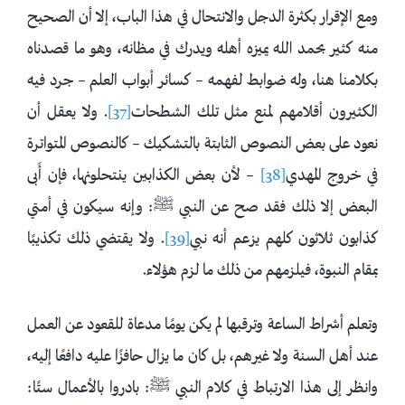
ومع الإقرار بكثرة الدجل والانتحال في هذا الباب، إلا أن الصحيح
منه كثير بحمد الله يميزه أهله ويدرك في مظانه، وهو ما قصدناه
بكلامنا هنا، وله ضوابط لفهمه – كسائر أبواب العلم – جرد فيه
الكثيرون أقلامهم لمنع مثل تلك الشطحات
[37]
. ولا يعقل أن
نعود على بعض النصوص الثابتة بالتشكيك – كالنصوص المتواترة
في خروج المهدي
[38]
– لأن بعض الكذابين ينتحلونها، فإن أَبى
البعض إلا ذلك فقد صح عن النبي ﷺ: وإنه سيكون في أمتي
كذابون ثلاثون كلهم يزعم أنه نبي
[39]
. ولا يقتضي ذلك تكذيبًا
بمقام النبوة، فيلزمهم من ذلك ما لزم هؤلاء.
وتعلم أشراط الساعة وترقبها لم يكن يومًا مدعاة للقعود عن العمل
عند أهل السنة ولا غيرهم، بل كان ما يزال حافزًا عليه دافعًا إليه،
وانظر إلى هذا الارتباط في كلام النبي ﷺ: ‌بادروا بالأعمال ستًا: