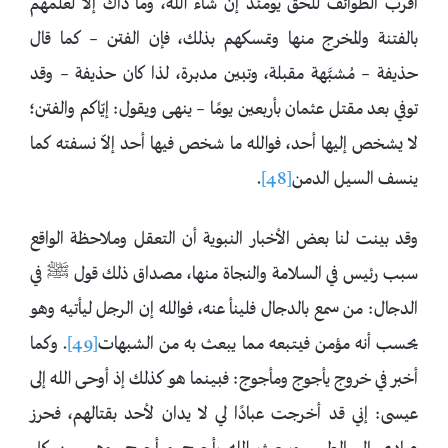
أقرب الطوائف للحق يومئذ إن شاء الله، وما ذاك إلا لعلمهم
بالفتنة والمخرج منها وتمسكهم بذلك، فإن الفتن – كما قال
حذيفة – مُشبَّهة مقبلة، وتبين مدبرة، لذا كان حذيفة – وقد
توفي بعد مقتل عثمان بأربعين يومًا – ينهى ويقول: إيّاكم والفتن؛
لا يشخص إليها أحد، فوالله ما شخص فيها أحد إلاّ نسفته كما
ينسف السيل الدمن
[48]
.
وقد بينت لنا بعض الأخبار النبوية أن التعقل وملاحظة الواقع
سبب رئيس في السلامة والنجاة منها، مصداق ذلك قول ﷺ في
الدجال: من سمع بالدجال ‌فلينأ ‌عنه، فوالله إن الرجل ليأتيه وهو
يحسب أنه مؤمن فيتبعه مما يبعث به من الشبهات
[49]
. وكما
أخبر في خروج يأجوج ومأجوج: فبينما هو كذلك إذ أوحى الله إلى
عيسى: إني قد أخرجت عبادًا لي ‌لا ‌يدان لأحد بقتالهم، فحرز