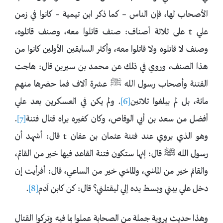
الأصحاب لها، فإن الناس – كما ذكر ابن تيمية – كانوا في زمن
علي t على ثلاثة أصناف: صنف قاتلوا معه، وصنف قاتلوه،
وصنف لا قاتلوه ولا قاتلوا معه، وأكثر السابقين الأولين كانوا من
هذا الصنف، وروي في ذلك عن محمد بن سيرين قال: هاجت
الفتنة وأصحاب رسول الله ﷺ عشرة آلاف فما حضرها منهم
مائة، بل لم يبلغوا ثلاثين
[6]
. ولم يكن في العسكرين بعد علي
أفضل من سعد بن أبي الوقاص، وكان كغيره يراه قتال فتنة
[7]
.
وهو الذي يروي عند فتنة عثمان بن عفان t قال: أشهد أن
رسول الله ﷺ قال: إنها ستكون فتنة ‌القاعد ‌فيها ‌خير ‌من ‌القائم،
والقائم خير من الماشي، والماشي خير من الساعي، قال: أفرأيت إن
دخل علي بيتي وبسط يده إلي ليقتلني؟ قال: كن كابن آدم
[8]
.
وهذا حديث يروية جملة من الصحابة عملوا بما فيه وتركوا القتال