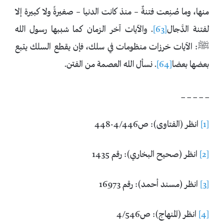
منها، وما صُنِعت فتنةٌ – منذ كانت الدنيا – صغيرةً ولا كبيرة إلا
لفتنة الدَّجال
[63]
. والآيات آخر الزمان كما شببها رسول الله
ﷺ: الآيات خرزات منظومات في سلك، فإن يقطع السلك يتبع
بعضها بعضا
[64]
. نسأل الله العصمة من الفتن.
_ _ _ _ _
[1]
انظر (الفتاوى): ص4/446-448
[2]
انظر (صحيح البخاري): رقم 1435
[3]
انظر (مسند أحمد): رقم 16973
[4]
انظر (المنهاج): ص4/546