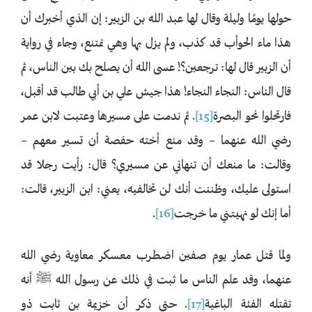
حولها يومًا وليلة وقال لها عبد الله بن الزبير: إن الذي أخبرك أن
هذا ماء الحوأب قد كذب، ولم يزل بها وهي تمتنع، وجاء في رواية
أن الزبير قال لها: ترجعين؟! عسى الله أن يصلح بك بين الناس، ثم
قال الناس: النجاء النجاء! هذا جيش علي بن أبي طالب قد أقبل،
فارتحلوا نحو البصرة
[15]
. ثم ندمت على مسيرها وعتبت لابن عمر
رضي الله عنهما – وقد منع أخته حفصة أن تسير معهم –
وقالت: ما منعك أن تنهاني عن مسيري؟ قال: رأيت رجلا قد
استولى عليك، وظننت أنك لن تخالفيه، يعني: ابن الزبير، قالت:
أما إنك لو نهيتني ما خرجت
[16]
.
ولما قتل عمار يوم صفين اضطرب معسكر معاوية رضي الله
عنهما، وقد علم الناس ما ثبت في ذلك عن رسول الله ﷺ أنه
تقتله الفئة الباغية
[17]
. حتى ذكر أن خزيمة بن ثابت ذو