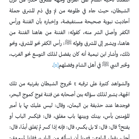
التمدد ناحية الشام على العراق وجهة المشرق حذرًا من قرن
الشيطان، حيث جاء في طلوعه من ثمّ وفي ذم المشرق جملة
أحاديث نبوية صحيحة مستفيضة، وإخباره بأن الفتنة ورأس
الكفر وأصل الشر منه، كقوله: الفتنة من هاهنا الفتنة من
هاهنا، ويشير إلى المشرق وقوله ﷺ: رأس الكفر نحو المشرق، ونحو
ذلك، وأشار ابن تيمية أنه كان يفضل لذلك التوسع نحو الغرب،
ولخبر النبي ﷺ في أهل الشام وفضلهم
[1]
.
والشواهد كثيرة على ترقبه t لخروج الشيطان بقرنيه من تلك
الجهة، يشير لذلك سؤاله بين أصحابه عن فتنة تموج كموج البحر،
فوجدها عند حذيفة بن اليمان، وقال: ليس عليك بها يا أمير
المؤمنين بأس، بينك وبينها باب مغلق، قال: فيُكسر الباب أو
يفتح؟ قال: قال: لا ‌بل ‌يكسر، قال: فإنه إذا كسر لم يُغلق أبدًا، قال:
أجل، يقول الراوي: فهبنا أن نسأله من الباب، فقلنا لمسروق: