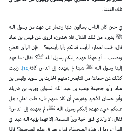
تلك الفتنة.
في حين كان الناس يسألون عليًا وعمار عن عهد من رسول الله
ﷺ بشيء من ذلك القتال فلا يجدون، فروى عن قيس بن عباد
قال: قلت لعمار: أرأيت قتالكم رأيا رأيتموه؟ – فإن الرأي يخطئ
ويصيب – أو عهدًا عهده إليكم رسول الله ﷺ؟ فقال: ما عهد
إلينا رسول الله ﷺ شيئا لم يعهده إلى الناس كافة
[12]
. وثبت
كذلك عن جماعة من التابعين؛ منهم الحارث بن سويد وقيس بن
عباد وأبو جحيفة وهب بن عبد الله السوائي ويزيد بن شريك
وأبو حسان الأجرد وغيرهم أن كلا منهم قال: قلت لعلي: هل
عندكم شيء عهده إليكم رسول الله ﷺ، لم يعهده إلى الناس؟
فقال: لا والذي فلق الحبة وبرأ النسمة، إلا فهما يؤتيه الله عبدا في
القرآن، وما في هذه الصحيفة، قيل: وما في هذه الصحيفة؟ فإذا