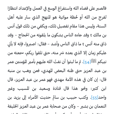
فالصبر على قضاء الله واستفراغ الوسع في العمل والإعداد انتظارًا
لفرج من الله أو لحظة مواتية هو المنهج الذي سار عليه أهل
السنة، وليس هذا مقام تفصيل ذلك، ويكفي من ذلك قول أنس
بن مالك t وقد جاءه الناس يشكون ما يلقونه من الحجاج – وقد
ذاق منه أنس t ما ذاق الناس وأشد – فقال: اصبروا، فإنه لا يأتي
عليكم زمان ‌إلا ‌الذي ‌بعده ‌شر ‌منه، حتى تلقوا ربكم، سمعته من
نبيكم ﷺ
[54]
. ثم ما لبثوا أن نفثّ الله عليهم بأمير المؤمنين عمر
بن عبد العزيز حتى ظنه البعض المهدي، فعن وهب بن منبه
قال: إن كان في هذه الأمة مهدي فهو عمر بن عبد العزيز، قال
ابن كثير: ونحو هذا قال قتادة وسعيد بن المسيب وغير
واحد
[55]
. وكتب حبيب بن سالم حديث الأمراء إلى يزيد بن
النعمان بن بشير – وكان من صحابة عمر بن عبد العزيز الخليفة