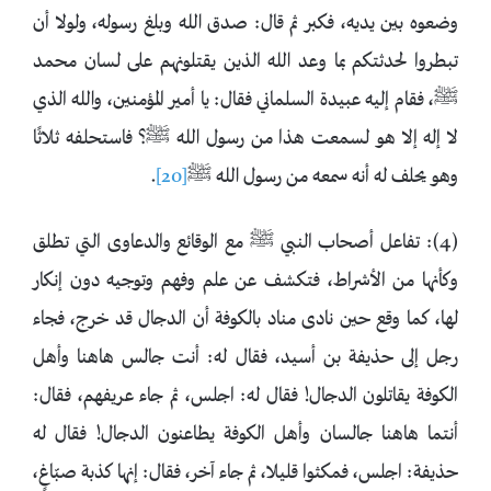
وضعوه بين يديه، فكبر ثم قال: صدق الله وبلغ رسوله، ولولا أن
تبطروا لحدثتكم بما وعد الله الذين يقتلونهم على لسان محمد
ﷺ، فقام إليه عبيدة السلماني فقال: يا أمير المؤمنين، والله الذي
لا إله إلا هو لسمعت هذا من رسول الله ﷺ؟ فاستحلفه ثلاثًا
وهو يحلف له أنه سمعه من رسول الله ﷺ
[20]
.
(4): تفاعل أصحاب النبي ﷺ مع الوقائع والدعاوى التي تطلق
وكأنها من الأشراط، فتكشف عن علم وفهم وتوجيه دون إنكار
لها، كما وقع حين نادى مناد بالكوفة أن الدجال قد خرج، فجاء
رجل إلى حذيفة بن أسيد، فقال له: أنت جالس هاهنا وأهل
الكوفة يقاتلون الدجال! فقال له: اجلس، ثم جاء عريفهم، فقال:
أنتما هاهنا جالسان وأهل الكوفة يطاعنون الدجال! فقال له
حذيفة: اجلس، فمكثوا قليلا، ثم جاء آخر، فقال: إنها كذبة صبّاغٍ،