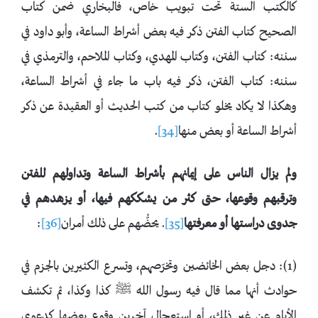
كالكتب الستة تحت تبويب خاص، فالبخاري ضمن كتاب
الصحيح كتاب الفتن ذكر فيه بعض أشراط الساعة، وأبو داود في
سننه: كتاب الفتن، وكتاب المهدي، وكتاب الملاحم، والترمذي في
سننه: كتاب الفتن، ذكر فيه باب ما جاء في أشراط الساعة،
وهكذا لا يكاد يخلو كتاب من كتب الحديث أو العقيدة عن ذكر
أشراط الساعة أو بعض منها
[34]
.
ولم يزال الناس على إيمانهم بأشراط الساعة وتداولهم للفتن
وترقبهم وقوعها، حتى كثر من يشككهم فيها، أو يزهدهم في
جدوى دراستها أو معرفتها
[35]
. يحضُّهم على ذلك أمران
[36]
:
(1): دجل بعض الخائضين وتخرّصهم، وتسرع الكثيرين بالجزم في
حوادث أنها مما قال فيه رسول الله ﷺ كذا وكذا، ثم تكشف
الأيام عن غير ذلك، أو استعجال آخرين وقوع بعضها كدعوى