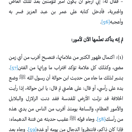
– فقال له: إني أرجو أن يكون أمير المؤمنين بعد الملك العاض
والجبرية، فأدخل كتابه على عمر بن عبد العزيز فسر به
وأعجبه
[56]
.
ثم إنه يتأكد تعلّمها الآن لأمور:
(1): اكتمال ظهور الكثير من علاماتها، فتصبح أقرب من أي زمن
مضى، وكذلك كل علامة تؤكد اقتراب ما ورائها من الفتن
[57]
.
يشير لذلك ما جاء من حديث ابن حوالة أن رسول الله ﷺ وضع
يده على رأسي، أو قال: على هامتي ثم قال: يا ابن حوالة، إذا رأيت
الخلافة قد نزلت الأرض المقدسة فقد دنت الزلازل والبلابل
والأمور العظام، والساعة يومئذ أقرب من الناس ‌من ‌يدي ‌هذه
‌من ‌رأسك
[58]
. وجاء قوله ﷺ عقيب حديثه عن فتنة الدهيماء:
فإذا كان ذاكم، فانتظروا ‌الدجال ‌من ‌يومه ‌أو ‌غده
[59]
. وجاء بعد