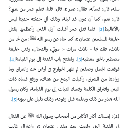
سله، قال: فسأله، فقال: عمر t، قال: قلنا، فعلم عمر من تعني؟
قال: نعم، كما أن دون غد ليلة، وذلك أني حدثته حديثا ليس
بالأغاليط
[2]
. فلما قتل عمر أقبلت أول الفتن وأعظمها بقتل
خليفة المسلمين عثمان t، كما جاء عن رسو الله ﷺ: من ‌نجا من
‌ثلاث، فقد ‌نجا – ‌ثلاث مرات -: موتي، والدجال، وقتل خليفة
مصطبر بالحق معطيه
[3]
. وانفتح باب الفتنة إلى يوم القيامة
[4]
.
فوقعت الجمل وصفين ثم ظهر الخوارج فى أرض نجد والعراق وما
وراءها من المشرق، ‌وأقبلت ‌البدع ‌من ‌هناك، ووقع فساد ذات
البين وافتراق الكلمة وفساد النيات إلى يوم القيامة، وكان رسول
الله يحذر من ذلك ويعلمه قبل وقوعه، وذلك دليل على نبوّته
[5]
.
)2): إمساك أكثر الأكابر من أصحاب رسول الله ﷺ عن القتال
في الفتنة التي وقعت بعد مقتل عثمان t، واعتزال غالب