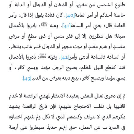
طلوع الشمس من مغربها أو الدخان أو الدجال أو الدابة أو
‌خاصة أحدكم أو أمر العامة
[40]
. كان قتادة يقول إذا قال: وأمر
العامة قال: يعني أمر الساعة
[41]
. ‌وعنه ﷺ: بادروا ‌بالأعمال
‌سبعًا؛ هل تنظرون إلا إلى فقر منسٍ أو غنى مطغٍ أو مرض
مفسدٍ أو هرم مفندٍ أو موت مجهزٍ أو الدجال فشر غائب ينتظر،
أو الساعة فالساعة أدهى وأمر
[42]
. وقوله ﷺ: بادروا بالأعمال
فتنا كقطع الليل المظلم، يصبح الرجل مؤمنا ويمسي كافرا، أو
يمسي مؤمنا ويصبح كافرا، يبيع دينه بعرض من الدنيا
[43]
.
ثم إن دعوى تعلل البعض بعقيدة الانتظار لمهدي الرافضة لا تخدم
قائليها بل تقلب الاحتجاج عليهم؛ فإن تاريخ الرافضة يشهد
بمكرهم الذي لا يتوقف وكيدهم الذي لا يكل ولم يثنهم اختباؤه
في السرداب عن العمل، حتى إنهم حديثًا سيطروا على أربعة