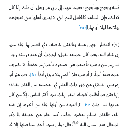
فتنة يأجوج ومأجوج: ففيما عهد إلي ربي عز وجل أن ذلك إذا كان
كذلك، فإن الساعة كالحامل المتم التي لا يَدري أهلها متى تفجؤهم
بولادها ليلا أو نهارا
[60]
.
(2): انتشار الجهل عامة وبالفتن خاصة، وفي العلم بها نجاة منها
إن شاء الله، وقد كان حذيفة يقول: لوددتُ أنّ عندي مئة رجل
قلوبهم من ذهب فأصعد على صخرة فأحدّثهم حديثاً، لا يضرهم
بعده فتنةٌ أبداً، ثم أذهب فلا أراهم ولا يروني أبداً
[61]
. وقد عبّر أبو
إدريس الخولاني عن دور ذلك العلم في العصمة من الفتن بقوله:
إنها فتن قد أظلت كجباه البقر يهلك فيها أكثر الناس، إلَاّ من كان
يعرفها قبل ذلك
[62]
. ثم النجاة من أولها نجاة من أخرها إن شاء
الله، فالفتن تسلم بعضها بعضًا، كما جاء عن حذيفة لما ذكر
الدجال عند رسول الله ﷺ قال: ولن ينجو أحد مما قبلها إلا نجا