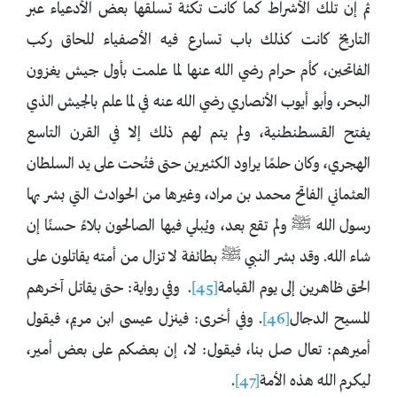
ثم إن تلك الأشراط كما كانت تكئة تسلقها بعض الأدعياء عبر
التاريخ كانت كذلك باب تسارع فيه الأصفياء للحاق ركب
الفاتحين، كأم حرام رضي الله عنها لما علمت بأول جيش يغزون
البحر، وأبو أيوب الأنصاري رضي الله عنه في لما علم بالجيش الذي
يفتح القسطنطنية، ولم يتم لهم ذلك إلا في القرن التاسع
الهجري، وكان حلمًا يراود الكثيرين حتى فتُحت على يد السلطان
العثماني الفاتح محمد بن مراد، وغيرها من الحوادث التي بشر بها
رسول الله ﷺ ولم تقع بعد، ويُبلي فيها الصالحون بلاءً حسنًا إن
شاء الله. وقد بشر النبي ﷺ بطائفة ‌لا ‌تزال ‌من ‌أمته ‌يقاتلون على
الحق ظاهرين إلى يوم القيامة
[45]
. وفي رواية: حتى يقاتل آخرهم
المسيح الدجال
[46]
. وفي أخرى: فينزل عيسى ابن مريم، فيقول
أميرهم: تعال صل بنا، فيقول: لا، إن بعضكم على بعض أمير،
ليكرم الله هذه الأمة
[47]
.