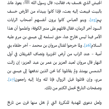
الجيش الذي يخسف به، فقالت: قال رسول الله ﷺ: يعوذ ‌عائذ
‌بالبيت فيبعث إليه بعث، فإذا كانوا ببيداء من الأرض خسف
بهم
[25]
. وبنو العباس كانوا يرون أنفسهم أصحاب الرايات
السود آخر الزمان، فقال قائلهم على منبر الكوفة: واعلموا أن هذا
الأمر فينا ليس بخارج عنا، حتى نسلمه إلى ‌عيسى بن مريم عليه
السلام
[26]
. ولما خرجوا لقتال مروان بن محمد – آخر خلفاء بني
أمية – عند الزاب من أرض الجزيرة وتصاف الفريقان في أول
النهار قال مروان لعبد العزيز بن عمر بن عبد العزيز: إن زالت
الشمس يومئذ ولم يقاتلونا كنا نحن الذين ندفعها إلى عيسى بن
مريم، وإن قاتلونا قبل الزوال فإنا لله وإنا إليه راجعون
[27]
.
وصفحات التاريخ تحمل الكثير من ذلك.
ولعل دعوى المهدية المتكررة التي لم يخل منها قرن من تاريخ