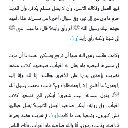
فيها العقل وفكاك الأسير، وأن لا يقتل مسلم بكافر، وأن المدينة
حرم ما بين عير إلى ثور، وفي سؤال: أخبرنا عن مسيرك هذا، أعهد
عهده إليك رسول الله ﷺ أم رأي رأيته؟ قال: ما عهد النبي ﷺ
إلي شيئا ولكنه رأي رأيته
[13]
.
وكادت عائشة رضي الله عنها أن ترجع وتسكن الفتنة لما أن مرّت
في مسيرها للبصرة بماء يُقال له الحوأب، فنبحتهم كلاب عنده،
فضربت بإحدى يديها على الأخرى وقالت: إنا لله وإنا إليه
راجعون! ما أظنني إلا راجعة،قالوا: ولم؟ قالت: سمعت رسول الله
ﷺ، يقول لنسائه: ليت شعري! أيتكن التي تنبحها كلاب
الحوأب. وفي رواية: أيتكن صاحبة الجمل الأدبب؟ يُقتل حواليها
قتلى كثيرون، وتنجوا بعد ما كادت
[14]
. ثم ضربت عضد بعيرها
فأناخته، وقالت: ردوني، أنا والله صاحبة ماء الحوأب، فأناخ الناس