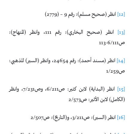
[12]
انظر (صحيح مسلم): رقم 9 – (2779)
[13]
انظر (صحيح البخاري): رقم 111، وانظر (المنهاج):
ص6/111-113
[14]
انظر (مسند أحمد): رقم 24654، وانظر (السير) للذهبي:
ص1/259
[15]
انظر (البداية) لابن كثير: ص6/211، وص7/231، وانظر
(الكامل) لابن الأثير: ص2/573
[16]
انظر (السير): ص3/211، و(التاريخ): ص2/507