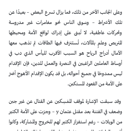
وعلى الجانب الآخر من ذلك، فما يزال تسرع البعض – بعيدًا عن
تلك الأشراط – وسَوق الناس نحو مغامرات غير مدروسة
وتحركات عاطفية، لا تُبنى على إدراك لواقع الأمة ومحيطها
المتربص وعلمٍ بالمآلات، تُستنزف فيها الطاقات ثم تذهب معها
الآمال أدراج الرياح هو السبب الأقرب لليأس الذي دب في
أوساط العاملين الراغبين في النصرة والعمل للدين، فإن الإقدام
ليس ممدوحًا في جميع أحواله، بل قد يكون الإقدام الأهوج أضرّ
على الأمة من القعود المستكين.
وقد سبقت الإشارة لموقف الممْسِكين عن القتال عن غير جبن
وضعف في الفتنة بعد مقتل عثمان y – وجرّت على الأمة الكثير
من الويلات – رغم استفزاز الكثير لهم للخروج والمشاركة، وكانوا