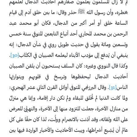
ثم لا زال المسلمون يعلّمون صغارهم أحاديث الدجال لعلمهم
بخطره، وأن رسول الله ﷺ حذر وقال: ما بين خلق آدم إلى قيام
الساعة خلق أو أمر أكبر من الدجال، فكان أبو محمد عبد
الرحمن بن محمد المحاربي أحد أتباع التابعين المتوفي سنة خمس
وتسعين ومائة يقول في حديث طويل روي في شأن الدجال: إنه
ينبغي أن يُدفع إلى مؤدب الأبناء ليعلمه الصبيان في الكتَّاب
[30]
.
وكذا قال النووي وغيره: كان السلف يستحبون أن يلقن الصبيان
أحاديث الدجال ليحفظوها وترسخ في قلوبهم ويتوارثها
الناس
[31]
. وقال البرزنجي المتوفى أوائل القرن الثاني عشر الهجري:
ولما كانت الدنيا لم تُخْلق للبقاء ولم تكن دار إقامة، وإنما هي منزلٌ
من منازل الآخرة، جعلت للتزود منها إلى الآخرة، والتهيُّئ للعرض
على الله ولقائه، وقد آذنت بالانصرام وولَّت، لذا كان حقًا على كل
عالم أن يُشِيع أشراطها، ويبث الأحاديث والأخبار الواردة فيها بين