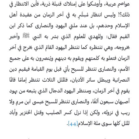
عواصم عربية، وأوشكوا على إمتلاك قنبلة ذرية، فأين الانتظار في
ذلك؟! وليس انتظار مُبشَّرٍ به في آخر الزمان من عقيدة أهل
الإسلام وحدهم، بل عند ملتي اليهود والنصارى كما ذكر ابن
القيم فقال: والمهدي المعلوم الذي بشر به النبي ﷺ وأخبر
بخروجه، وهي تنتظره كما تنتظر اليهود القائم الذي يخرج في آخر
الزمان فتعلو به كلمتهم ويقوم به دينهم ويُنصرون به على جميع
الأمم، والنصارى تنتظر المسيح يأتي قبل يوم القيامة فيقيم دين
النصرانية ويبطل سائر الأديان، فالملل الثلاث تنتظر إمامًا قائمًا
يقوم في آخر الزمان، ومنتظر اليهود الدجال الذي يتبعه من يهود
أصبهان سبعون ألفًا، والنصارى تنتظر المسيح عيسى ابن مريم ولا
ريب في نزوله، ولكن إذا نزل كسر الصليب وقتل الخنزير وأباد
الملل كلها سوى ملة الإسلام
[44]
.