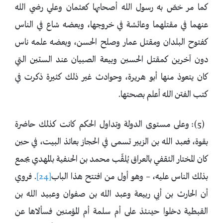
كما مر خصّ به رسول الله أصحابها كعثمان وعلي رضي الله
عنهما في مقتلهما وعائشة في خروجها، وبعضه شاع في الناس
كفتوح البلدان ومقتل عمار وصلح الحسن، وبعضه علمه ناس
دون آخرين كمقتل الحسين وبيعة الصبيان عند الستين التي
كان يتعوذ منها أبو هريرة، وحوادث غير ذلك كثيرة ذكرت في
كتب الفتن الله أعلم بصحتها.
(5): وعلى مستوى الدولة وتداول الحكم كانت كذلك حاضرة
بقوة، فعبد الله بن الزبير تسمى في الحجاز بعائذ البيت، في حين
كان المختار الثقفي بالعراق يُلقِّب محمد بن الحنفية بالمهدي يجمع
بذلك الناس عليه، – وهو أول من افتتح هذا الباب
[24]
. فروي
أن الحارث بن أبي ربيعة وعبد الله بن صفوان وعبيد الله بن
القبطية دخلوا حينئذ على أم سلمة أم المؤمنين فسألاها عن