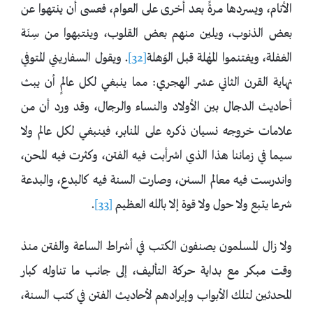
الأنام، ويسردها مرةً بعد أخرى على العوام، فعسى أن ينتهوا عن
بعض الذنوب، ويلين منهم بعض القلوب، وينتبهوا من سِنَة
الغفلة، ويغتنموا المهْلة قبل الوَهلة
[32]
. ويقول السفاريني المتوفي
نهاية القرن الثاني عشر الهجري: مما ينبغي لكل عالمٍ أن يبث
أحاديث الدجال بين الأولاد والنساء والرجال، وقد ورد أن من
علامات خروجه نسيان ذكره على المنابر، فينبغي لكل عالم ولا
سيما في زماننا هذا الذي اشرأبت فيه الفتن، وكثرت فيه المحن،
واندرست فيه معالم السنن، وصارت السنة فيه كالبدع، والبدعة
شرعا يتبع ولا حول ولا قوة إلا بالله العظيم
[33]
.
ولا زال المسلمون يصنفون الكتب في أشراط الساعة والفتن منذ
وقت مبكر مع بداية حركة التأليف، إلى جانب ما تناوله كبار
المحدثين لتلك الأبواب وإيرادهم لأحاديث الفتن في كتب السنة،