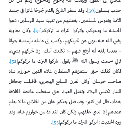
عبادي إلى ‌الطور، ويبعث الله يأجوج ومأجوج، وهم من كل
حدب ينسلون
[50]
. وقد سطر التاريخ بالدم جُرحًا غائرًا في جسد
الأمة ونفوس المسلمين، بغفلتهم عن تنبيه سيد المرسلين: دعوا
الحبشة ما ودعوكم، واتركوا ‌الترك ما ‌تركوكم
[51]
. وكان ‌معاوية
رضي الله عنه ينهى عن تحريكهم، وكتب إلى عامله بأرمينية جوابًا
– بعدما بلغه أنه أوقع فيهم -: ثكلتك أمك، ولا تحركهم بشيء،
فإني سمعت رسول الله ﷺ يقول: تاركوا ‌الترك ‌ما ‌تركوكم
[52]
.
فكان كذلك حتى استفزهم السلطان علاء الدين خوارزم شاه
صاحب خرسان أوائل القرن السابع الهجري، فأقبلت جحافل
التتار تكنس البلاد وتقتل العباد حتى سقطت عاصمة الخلافة
بغداد، قال ابن كثير: وقد قَتل جنكيز خان من الخلائق ما لا يعلم
عددهم إلا الذي خلقهم، ولكن كان البُداءة من خوارزم شاه، وقد
ورد الحديث: اتركوا الترك ما تركوكم
[53]
.