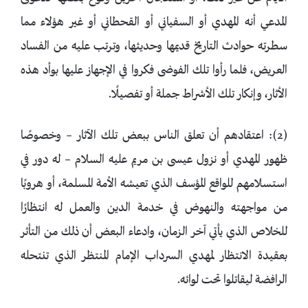
المدعي أنه المهدي أو السفياني أو القحطاني أو غير هؤلاء مما
سطرته حوادث التاريخ قديمها وحديثها، وترتب عليه من الفساد
العريض، فلما رأوا تلك الفوضى فكروا في الإجهاز عليها بوأد هذه
الأثار، وإنكار تلك الأشراط جملة أو تفصيلًا.
(2): اعتقادهم أن تعلق الناس ببعض تلك الآثار – وخصوصًا
ظهور المهدي أو نزول عيسى بن مريم عليه السلام – له دور في
استسلامهم للواقع المؤسف الذي تعيشه الأمة المسلمة، أو هروبًا
من مواجهته والنهوض في خدمة الدين والعمل له انتظارًا
للخلاص الذي يأتي آخر الزمان، وادعاء البعض أن ذلك من التأثر
بعقيدة الانتظار لمهدي السرداب الإمام المنتظر الذي تنتحله
الرافضة ليقاتلوا تحت لوائه.