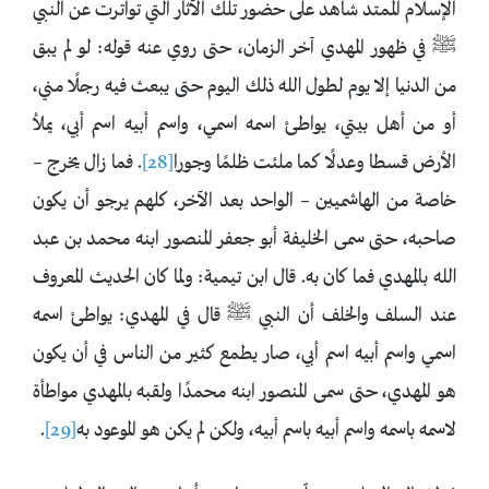
الإسلام الممتد شاهد على حضور تلك الآثار التي تواترت عن النبي
ﷺ في ظهور المهدي آخر الزمان، حتى روي عنه قوله: ‌لو ‌لم ‌يبق
‌من ‌الدنيا ‌إلا ‌يوم لطول الله ذلك اليوم حتى يبعث فيه رجلًا مني،
أو من أهل بيتي، يواطئ اسمه اسمي، واسم أبيه اسم أبي، يملأ
الأرض قسطا وعدلًا كما ملئت ظلمًا وجورا
[28]
. فما زال يخرج –
خاصة من الهاشميين – الواحد بعد الآخر، كلهم يرجو أن يكون
صاحبه، حتى سمى الخليفة أبو جعفر المنصور ابنه محمد بن عبد
الله بالمهدي فما كان به. قال ابن تيمية: ولما كان الحديث المعروف
عند السلف والخلف أن النبي ﷺ قال في المهدي: يواطئ اسمه
اسمي واسم أبيه اسم أبي، صار يطمع كثير من الناس في أن يكون
هو المهدي، حتى سمى المنصور ابنه محمدًا ولقبه بالمهدي مواطأة
لاسمه باسمه واسم أبيه باسم أبيه، ولكن لم يكن هو الموعود به
[29]
.