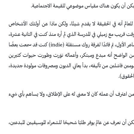
مكن أن يكون هناك مقياس موضوعي للقيمة الاجتماعية.
الم أنه في الحقيقة لا يقدم شيئًا، ولكن ماذا عن أولئك الأشخاص
قت قريب مع زميلي في المدرسة الذي لم أره منذ كنت في الثانية عشرة،
كنت مدهوشا عندما وجدت في التقرير المؤقت أنه أصبح الشاعر الأول، ثم قائدًا لفرقة روك مستقلة (indie) كنت قد سمعت بعضًا
 من الواضح أنه مبدع ومبتكر، وأعماله نوّرت وطورت حيوات كثيرين
مين فاشلين من تأليفه، بدأ يعاني الديون ومصروفات مولودة جديدة،
لحقوق).
ن اعترف أن عمله كان لا معنى له على الإطلاق، ولا يساهم بأي شيء
كن أن نعرف عن عالم يوفر طلبًا شحيحًا للشعراء الموسيقيين المبدعين،