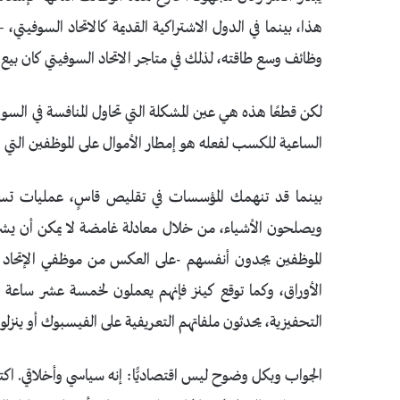
هذا، بينما في الدول الاشتراكية القديمة كالاتحاد السوفيتي،
وظائف وسع طاقته، لذلك في متاجر الاتحاد السوفيتي كان بيع 
لكن قطعًا هذه هي عين المشكلة التي تحاول المنافسة في السو
الساعية للكسب لفعله هو إمطار الأموال على الموظفين التي ل
بينما قد تنهمك المؤسسات في تقليص قاسٍ، عمليات تسري
ويصلحون الأشياء، من خلال معادلة غامضة لا يمكن أن يشر
الموظفين يجدون أنفسهم -على العكس من موظفي الإتحاد 
الأوراق، وكما توقع كينز فإنهم يعملون لخمسة عشر ساعة ب
التحفيزية، يحدثون ملفاتهم التعريفية على الفيسبوك أو ينزلون 
الجواب وبكل وضوح ليس اقتصاديًّا: إنه سياسي وأخلاقي. اكتش