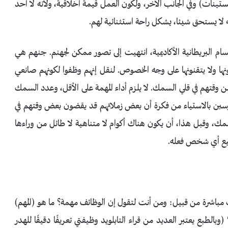
ستينات) وفي الجانب الآخر، ولكون العمل قيمة أخلاقية، ولأنه لا أحد
لا يستحق شيئا، يشكل راحة استثنائية لهم.
أقسام البريطانية الأكاديمية، انتهيت إلى تصور ممكن لجهنم. جنهم هي
ونها ولا يتقنونها على وجه الخصوص. لنقل إنهم وظفوا لكونهم صانعي
ن وقتهم في قلي السمك. لا يلزم أداء المهمة على الأقل، وعدد السمك
وسين بالاستياء من فكرة أن بعض زملائهم قد يقضون بعض وقتهم في
سمك، وقبل هذا، أن يكون هناك أكوام لا متناهية لا طائل من وراءها
طيع أي شخص فعله.
مباشرة من قبيل: ومن أنت لتقول إن الوظائف مهمة؟ ما هو (المهم)
وبالطبع يعتبر العديد من قراء التابلويد وظيفتي تعريفًا دقيقًا للهدر