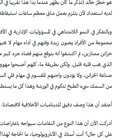
هو خطرٌ خالد (تذكر ما كان يظهر عندما بدأ هذا تقريبا في ال
لديه استعداد لأن يتلزم بعمل شاق معظم ساعات استيقاظه 
وبالتفكر في النمو اللامتناهي في المسؤوليات الإدارية في ال
مجموعة من الأفراد يمضون زبدة وقتهم في أداء مهام لا يحب
خزائن ممتازين، ثم اكتشفوا أنه يتوقع منهم قضاء جزء كبير م
الذي يجب قليه قليل. ولكن بطريقة ما، كلهم أصبحوا مهو
صناعة الخزائن، ولا يؤدون واجبهم المقسوم في مهام قلي ال
من السمك سيء الطبخ تتكوم في الورشة وهذا كل ما يست
أعتقد أن هذا وصف دقيق للديناميات الأخلاقية لاقتصادنا.
أدركت الآن أن هذا النوع من النقاشات سيواجه باعتراضات 
على كل حال؟ أنت أستاذ في الأنثروبولوجيا، ما الحاجة لهذا؟ (