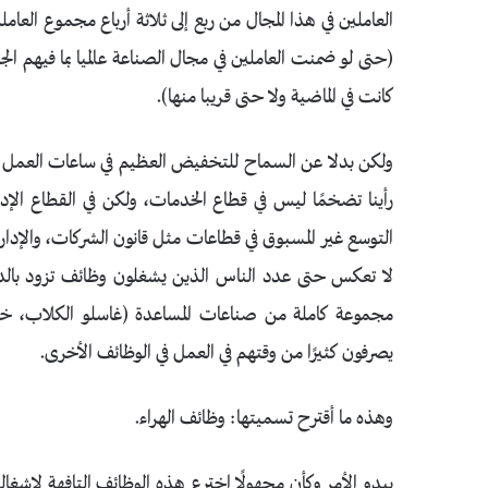
العاملين في هذا المجال من ربع إلى ثلاثة أرباع مجموع العام
(حتى لو ضمنت العاملين في مجال الصناعة عالميا بما فيهم الج
كانت في الماضية ولا حتى قريبا منها).
ولكن بدلا عن السماح للتخفيض العظيم في ساعات العمل بتح
رأينا تضخمًا ليس في قطاع الخدمات، ولكن في القطاع الإدا
التوسع غير المسبوق في قطاعات مثل قانون الشركات، والإدارة ا
لا تعكس حتى عدد الناس الذين يشغلون وظائف تزود بالدع
مجموعة كاملة من صناعات المساعدة (غاسلو الكلاب، خد
يصرفون كثيرًا من وقتهم في العمل في الوظائف الأخرى.
وهذه ما أقترح تسميتها: وظائف الهراء.
يبدو الأمر وكأن مجهولًا اخترع هذه الوظائف التافهة لإشغال