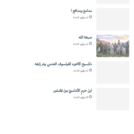
مدامع ومدافع !
22 يوليو 2026
صبغة الله
22 يوليو 2026
«المسيح الأخير» للفيلسوف العدمي بيتر زابفه
21 يوليو 2026
ابنُ حزمٍ الأندلسيِّ بينَ قِصَّتَين
18 يوليو 2026