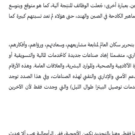
لين. بعبارة أخرى: جُعلت الوظائف المنتِجة آلية، كما هو متوقع وبتوسع
ماهير الكادحة في الصين والهند، حتى هؤلاء لم تعد نسبتهم كبيرة كما
رير سكان العالم لمتابعة مشاريعهم، وسعادتهم، ورؤاهم، وأفكارهم،
ري، متضمنًا إيجاد صناعات جديدة كـالخدمات المالية والتسويقية أو
لأكاديمية والصحية، والموارد البشرية، والعلاقات العامة. وهذه الأرقام
م الأمني والإداري والتقني لهذه الصناعات، وفي هذا الصدد توجد
مات توصيل البيتزا طوال الليل) والتي وجدت فقط لأن الآخرين
نا فقط. وهنا بالتحديد تكمن الأحجية، ففي الرأسمالية يجب ألا يحدث