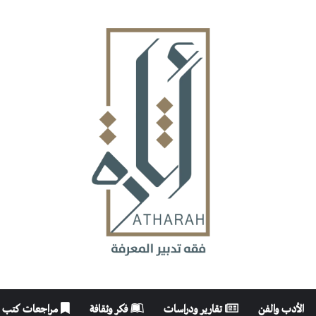
الأدب والفن
تقارير ودراسات
فكر وثقافة
مراجعات كتب