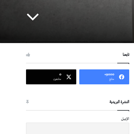
تابعنا
0
9000+
متابع
متابعون
النشرة البريدية
الإيميل