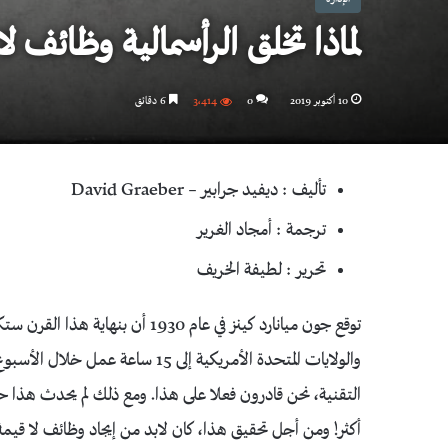
لماذا تخلق الرأسمالية وظائف لا
10 أكتوبر 2019
0
3٬414
6 دقائق
تأليف : ديفيد جرابير – David Graeber
ترجمة : أمجاد الغرير
تحرير : لطيفة الخريف
توقع جون ميانارد كينز في عام 930
والولايات المتحدة الأمريكية إلى 
التقنية، نحن قادرون فعلا على هذا. ومع ذلك لم يحدث هذا حت
أكثر! ومن أجل تحقيق هذا، كان لابد من إيجاد وظائف لا قيم