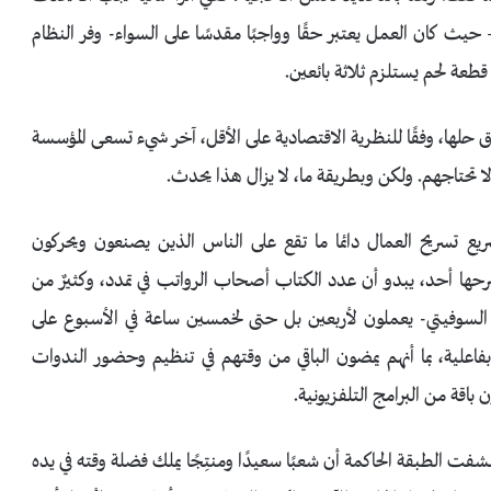
 – حيث كان العمل يعتبر حقًا وواجبًا مقدسًا على السواء- وفر النظام
قطعة لحم يستلزم ثلاثة بائعين.
ق حلها، وفقًا للنظرية الاقتصادية على الأقل، آخر شيء تسعى المؤسسة
ا تحتاجهم. ولكن وبطريقة ما، لا يزال هذا يحدث.
ع تسريح العمال دائما ما تقع على الناس الذين يصنعون ويحركون
حها أحد، يبدو أن عدد الكتاب أصحاب الرواتب في تمدد، وكثيرٌ من
السوفيتي- يعملون لأربعين بل حتى لخمسين ساعة في الأسبوع على
فاعلية، بما أنهم يمضون الباقي من وقتهم في تنظيم وحضور الندوات
باقة من البرامج التلفزيونية.
فت الطبقة الحاكمة أن شعبًا سعيدًا ومنتِجًا يملك فضلة وقته في يده