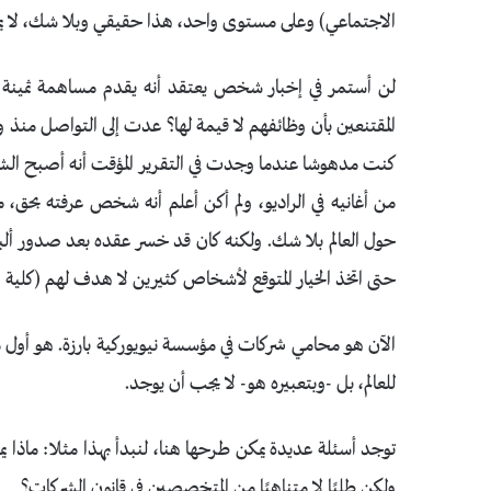
الاجتماعي) وعلى مستوى واحد، هذا حقيقي وبلا شك، لا ي
لن أستمر في إخبار شخص يعتقد أنه يقدم مساهمة ثمينة للع
المقتنعين بأن وظائفهم لا قيمة لها؟ عدت إلى التواصل منذ و
من أغانيه في الراديو، ولم أكن أعلم أنه شخص عرفته بحق،
حول العالم بلا شك. ولكنه كان قد خسر عقده بعد صدور ألبو
حتى اتخذ الخيار المتوقع لأشخاص كثيرين لا هدف لهم (كلية ا
الآن هو محامي شركات في مؤسسة نيويوركية بارزة. هو أول م
للعالم، بل -وبتعبيره هو- لا يجب أن يوجد.
توجد أسئلة عديدة يمكن طرحها هنا، لنبدأ بهذا مثلا: ماذا يم
ولكن طلبًا لا متناهيًا من المتخصصين في قانون الشركات؟