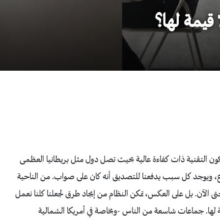
 قيمة لها؟
1 أن بنهاية هذا القرن ستكون التقنية ذات كفاءة عالية بحيث تصل دول مثل بريطانيا العظمى
15 ساعة عمل خلال الأسبوع، ويوجد كل سبب يدفعنا للتصديق أنه كان على صواب. من الناحية
ى الآن. بل على العكس، تمكن النظام من إيجاد طرق لجعلنا كلنا نعمل
ة لها. جماعات شاسعة من الناس -وبخاصة في أمريكا الشمالية