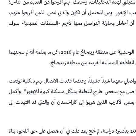
 مدينتي لهذه التحقيقات، وسمعتُ أنهم أفرجوا عن العديد من الناس؛
عب الإيغور. ومن المحتمل أن تكون والدتي ضمن الذين أفرجوا عنهم،
 أن أخاطر بمحاولة التواصل معها لأنهم -السلطات الصينية- سوف
لم يتواصل إركين مع أيٍ من والديه منذ شنت الصين حملتها الوحشية على منطقة زينجانج عام 2016، كل ما يعلمه أنه تم سجنهما
قاطعة الشمالية الغربية من منطقة زينجيانج.
واصلي معهما شيئاً فشيئاً، وعندما فقدتُ الاتصال بهم بالكلية توقعت
واصل مع شخص خارج المنطقة يشكِّل مشكلة كبيرة للإيغور”. وأكمل
عض الأقارب الذين هربوا إلى كازاخستان أن والدتي قد اقتيدت إلى
وصل إركين إلى الولايات المتحدة الأمريكية في أكتوبر عام 2015 بتأشيرة دراسة، ثم نجح بعد ذلك في أن يحصل على حق اللجوء بناءً