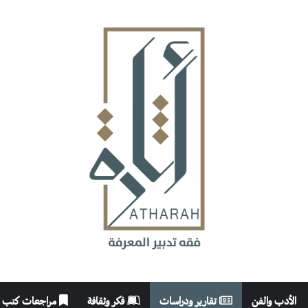
الأدب والفن
تقارير ودراسات
فكر وثقافة
مراجعات كتب