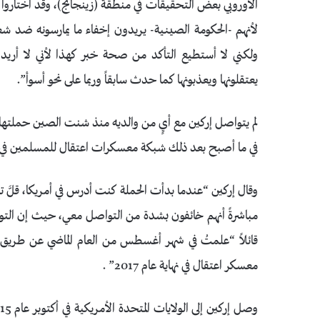
الأوروبي بعض التحقيقات في منطقة (زينجانج)، وقد اختاروا
لأنهم -الحكومة الصينية- يريدون إخفاء ما يمارسونه ضد ش
ولكني لا أستطيع التأكد من صحة خبر كهذا لأني لا أريد
يعتقلونها ويعذبونها كما حدث سابقاً وربما على نحو أسوأ”.
في ما أصبح بعد ذلك شبكة معسكرات اعتقال للمسلمين في الم
وقال إركين “عندما بدأت الحملة كنت أدرس في أمريكا، قلَّ ت
مباشرةً أنهم خائفون بشدة من التواصل معي، حيث إن الت
قائلاً “علمتُ في شهر أغسطس من العام الماضي عن طريق ب
معسكر اعتقال في نهاية عام 2017”
.