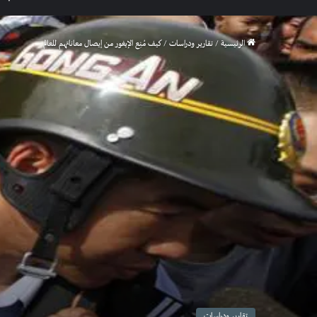
الرئيسية
/
تقارير ودراسات
/
كيف مُنِع الإيغور من إيصال معاناتهم للعالم
تقارير ودراسات