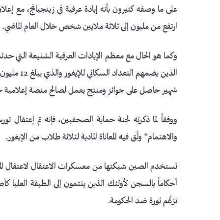
على ما وصفه كثيرون بأنه إبادة عرقية في زينجيانج، مع إعلان
ارتفع من مليون إلى ثلاثة ملايين شخص خلال العام الماضي.
وكما هو الحال مع معظم الإبادات العرقية الشنيعة التي حدث
الذين يضمهم
شهير حاصل على جوائز ومنتِج يعمل لصالح منصة إعلامية ح
ووفقاً لما ذكرته لجنة حماية الصحفيين، فإنه تم إعتقال تورس
والاهتمام” وثَّق فيه المعاناة المادية لثلاثة طلاب من الإيغور.
تستخدم الصين شبكتها من معسكرات الاعتقال لاعتقال المسل
أحكاماً بالسجن لأولئك الذين ينتمون إلى الطبقة العليا كأصح
تزعُّم ثورة ضد الحكومة.