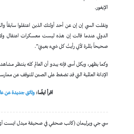
الإيغور.
ونقلت السي إن إن عن أحد أولئك الذين اعتقلوا سابقاً و
الدولي عندما قالت إن هذه ليست معسكرات اعتقال ولا 
صحيحاً بالمرة لأني رأيتُ كل شيء بعينيّ”.
وكما يظهر، وبكل أسى فإنه يبدو أن العالم كله ينتظر مشاهدة
الإدانة العالمية التي قد تضغط على الصين للتوقف عن ممارسات
اقرأ ايضًا:
وثائق جديدة عن علا
سي جي ويرليمان (كاتب صحفي في صحيفة ميدل ايست آ