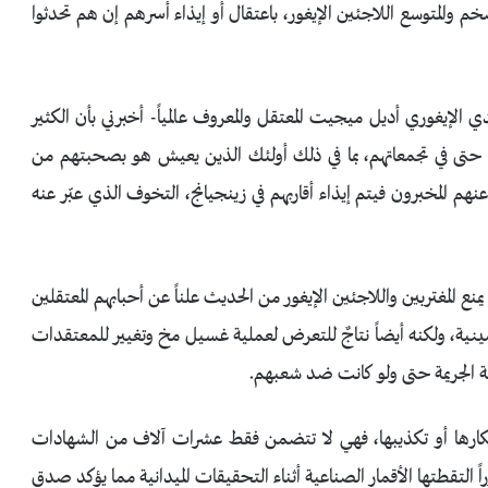
م والمتوسع اللاجئين الإيغور، باعتقال أو إيذاء أسرهم إن هم تحدثوا
الإيغوري أديل ميجيت المعتقل والمعروف عالمياً- أخبرني بأن الكثير
مة حتى في تجمعاتهم، بما في ذلك أولئك الذين يعيش هو بصحبتهم من
 عنهم المخبرون فيتم إيذاء أقاربهم في زينجيانج، التخوف الذي عبّر عنه
ع المغتربين واللاجئين الإيغور من الحديث علناً عن أحبابهم المعتقلين
نية، ولكنه أيضاً نتاجٌ للتعرض لعملية غسيل مخ وتغيير للمعتقدات
ة الجريمة حتى ولو كانت ضد شعبهم.
 إنكارها أو تكذيبها، فهي لا تتضمن فقط عشرات آلاف من الشهادات
ً التقطتها الأقمار الصناعية أثناء التحقيقات الميدانية مما يؤكد صدق