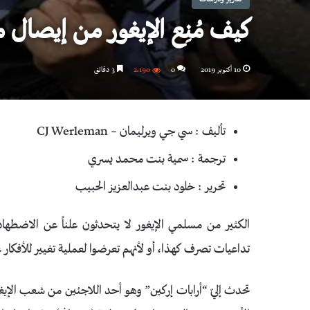
كيف مُنِع الإيغور من إيصال مع
10 أكتوبر 2019
0
2٬190
3 دقائق
تأليف : سي جي ويرليمان – CJ Werleman
ترجمة : سمية بنت محمد يسري
تحرير : خلود بنت عبدالعزيز الحبيب
الكثير من مسلمي الإيغور لا يتحدثون علناً عن الاضطهاد 
تداعيات تصرف كهذا، أو لأنهم تعرضوا لعملية تغيير للأفكار ع
تحدث إليّ “أرابات إركين” وهو أحد اللاجئين من شعب الإيغور 