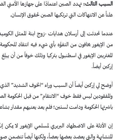
السبب الثالث:
تهدد الصين اعتمادًا على جهازها الأمني الضخ
علناً عن الانتهاكات التي ترتكبها الصين لحقوق الإنسان.
عندما تحدثت إلى أرسلان هدايات -زوج ابنة الممثل الكوميدي 
من الإيغور يخافون من التفوُّه بأي شيء فيه انتقاد للحكو
المغتربين الإيغور في اسطنبول بتركيا وذلك خوفاً من أن يبلِغ
إركين أيضاً.
أوضح لي إركين أيضاً أن السبب وراء “الخوف الشديد” الذي يمن
والمفقودين ليس فقط خوف “الانتقام” من قبل الحكومة الصي
باشرتها الحكومة ودامت لسنين؛ فلم يعد يعنيهم مقدار بشاع
إن الأدلة على الاضطهاد البربري لمسلمي الإيغور لا يمكن
المتشابهة والتي يعضد بعضها بعضاً، ولكنها أيضاً تتضمن صورا