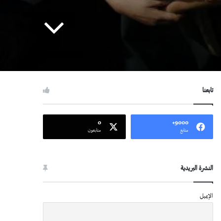
تابعنا
0
9000+
متابع
متابعون
النشرة البريدية
الإيميل