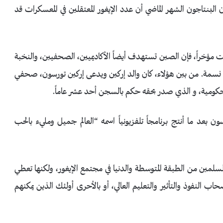
 البنتاجون الشهر الماضي أن عدد الإيغور المعتقلين في المعسكرات قد
ت مؤخراً، فإن الصين تستهدف أيضاً الأكاديميين، الصحفيين، والنخبة
 التعداد السكاني للإيغور والذي يبلغ 12 مليون نسمة. من بين هؤلاء، كان والد إركين ويدعى إركين تورسون، صحفي
كومية، و الذي صدر بحقه حكم بالسجن أحد عشر عاماً.
ون بعد ما أنتج برنامجاً تلفزيونياً اسمه “العالم جميل ومليء بالحب
مين من الطبقة المتوسطة والدنيا في مجتمع الإيغور، ولكنها تعطي
اب النفوذ والتأثير والتعليم العالي، أو بالأحرى أولئك الذين يمكنهم