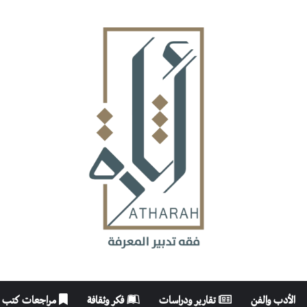
الأدب والفن
تقارير ودراسات
فكر وثقافة
مراجعات كتب