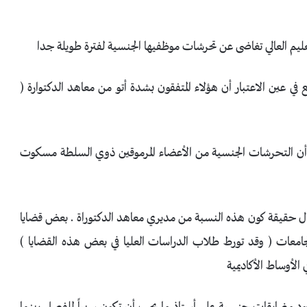
يقة ونضع في عين الاعتبار أن هؤلاء المتفقون بشدة أتو من معاهد الدكتوارة (
آتهم اتفق 13 % فقط مع قضية أن التحرشات الجنسية من الأعضاء المرموقين ذوي السلطة مسكوت
11 % متفقون مع عدم إغفال حقيقة كون هذه النسبة من مديري معاهد الدكتوراة . بعض قضايا
جامعات ( وقد تورط طلاب الدراسات العليا في بعض هذه القضايا )
الأوساط الأكاديمية