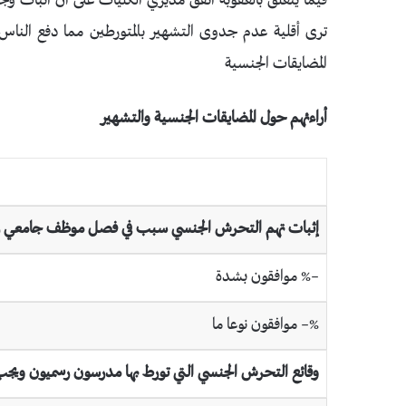
فيما يتعلق بالعقوبة اتفق مديري الكليات على أن اثبات و
ترى أقلية عدم جدوى التشهير بالمتورطين مما دفع الناس في 
المضايقات الجنسية
أراءئهم حول المضايقات الجنسية والتشهير
إثبات
تهم التحرش الجنسي سبب في فصل موظف جامعي 
–% موافقون بشدة
%– موافقون نوعا ما
وقائع التحرش الجنسي التي تورط بها مدرسون رسميون ويج