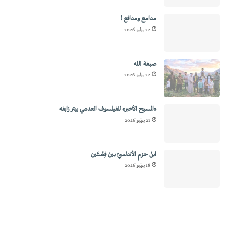
مدامع ومدافع !
22 يوليو 2026
صبغة الله
22 يوليو 2026
«المسيح الأخير» للفيلسوف العدمي بيتر زابفه
21 يوليو 2026
ابنُ حزمٍ الأندلسيِّ بينَ قِصَّتَين
18 يوليو 2026