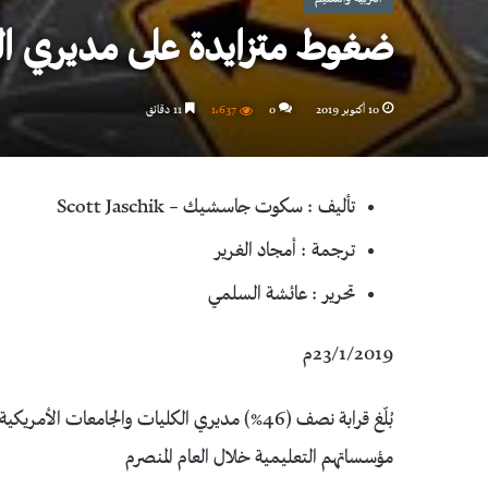
ضغوط متزايدة على مديري ال
10 أكتوبر 2019
0
1٬637
11 دقائق
تأليف : سكوت جاسشيك – Scott Jaschik
ترجمة : أمجاد الغرير
تحرير : عائشة السلمي
23/1/2019م
بُلّغ قرابة نصف (46%) مديري الكليات والجا
مؤسساتهم التعليمية خلال العام المنصرم