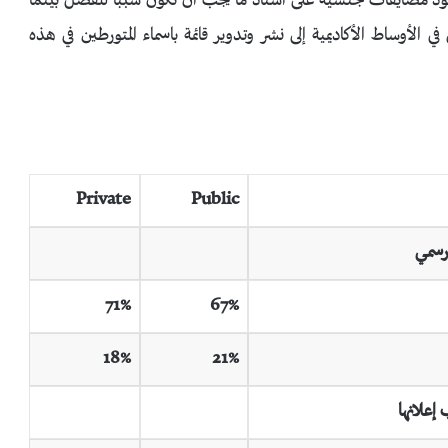
جود مضايقات جنسية على أستاذ ما يجب أن تكون سبباً للفصل بينما
الأوساط الأكاديمية إلى نشر وتدوير قائمة باسماء المتورطين في هذه
Private
Public
رسمي
71%
67%
18%
21%
ب
إعلانها