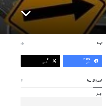
تابعنا
0
9000+
متابع
متابعون
النشرة البريدية
الإيميل