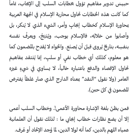
حبيسَ تدوير مفاهيم تؤول بخطابات السلب إلى الإيجاب، تماماً
كما كانت هذه الخطابات تحاول محاربة الإسلام في الجهة العربية
بمحاورة الإسلام كخطاب إيجابٍ وأمر، الشيء الذي لا يُنكر، بل
وأصابوا من خلالِه، فالإسلام يوجب، ويُنتِجُ، ويعرفُ نفسَه
بنفسِه، بتاريخ يُروى قبلَ أن يُصنَع. والخواء لا يُقدح بالمضمون كما
هو معلوم، كذلك أي خطاب نفيٍ أو سلبٍ، إنما يُنتقد بمفاهيمَ
تحاول الإقصاء والدفع باعتبارِه خالياً، لا يساوي في شيءٍ غيرَه
العامر (ولا نقول “النقد” بمعناه الدارج الذي صار غلطاً يَفترض
المضمون في كلّ حين).
فمن يظنّ بلغة الإشارة محاورة الأعمى!. وخطاب السلب أعمى
إلا أن يضع نظارات خطاب إيجابي ما : لذلك نقول أن العلمانية
عمياء اللهم بالدين، كما أنه لولا الدين، لما وُجد الإلحاد أو عُرف.