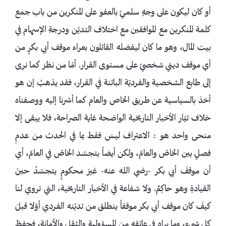
أو كان ليكون على وجهٍ سلميّ بالعفو على المنكرين من باب جمع
كلمة المنكرين مع الموافقين مع اختلاف التديّن ودرجةِ الإسهام في
بيت المال، وهو ما كان ليفضله القائلون بعراء موقف أبي بكرٍ من
أي موقف ديني شخصيّ على مستوى القرار. أمّا من نظرَ كما نرى
إلى طابع الشخصية والفرديّة البائنة في القرار، فقد يذهبُ إن هو
أخذ بالسياسية عن طريق الخاص والعام كما أشرنا إليه ووصفناه
خلاف تيّار الأخبار التاريخية الواضحة غاية الصراحة، فلا يبقى إلا
منحى واحد هو : الاعتراف ليسَ فقط بما في الحدث من عدمِ
فصلٍ بين الخاصّ والعامّ، ولكن أيضاً بتجسّد الخاصّ في العامّ، أي
أن موقفَ أبي بكر -رضي الله عنه- غيرَ محكومٍ يتجسّدُ حينَ
القيادةِ وهو حاكِمٌ. ولا شفاعة في الأخبار التاريخية، التي تروي لنا
كيفَ كان موقف أبي بكر موقفاً ينطلق من تديّنه الفردي أوّلا قبلَ
كل شيءٍ، وما يراه في عاتقه من المسؤولية والثقل والأمانة، فحفظ