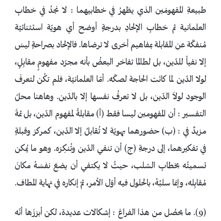
طبيعةِ المفهومَين الذي يظهرُ في خطابيهما : لا نجدُ في خطابِ
العلمانية ثم خطابِ الإلحادِ بدرجةٍ أوضح أي هويّة استثنائيّة
مُنفكّة عن المقابلة بمفاهيم أخرى لا ترضاها. فالإلحاد بصراحةٍ ليسَ
إلا نفياً للدّين، بل لطالما تفاخر البعضُ بأنه مجرّد مفهومٍ مقابِلٍ،
لولا الدّين لما كانَت الحاجة لصكّه. أمّا العلمانيّة، فلم تكُن لتعرفَ
الوجود لولاَ الدّين، بل لا تعرفُ نفسها إلا بالدّين. وهاهنا محلّ
التفسير : أن المفهومين ليسا فقط (أ) مقابلةً لمفهوم الدّين، بل ثمةَ
مزيدٌ في : (ب) حضورهما بهويّة لا تُقابلُ إلا الدّين، كمركز وقبلةٍ
في تفكيرهما، إلى درجةِ (ج) أن تنفي الدّين وتُنكِرَه. وهو ما يُمكن
تسميتُه بخطابِ السّلب، حيثُ لا يكتفي أن يضعَ نفسَهُ مكانَ
مُقابِله، وإنما سلبُهُ، بالحلول فيه أوّل الأمر، ثمّ إنكاره في نهاية المطاف.
(9). ما يحصُل من هذا الفراغ : إشكالات عديدة، لكن أبرَزَها أنّه