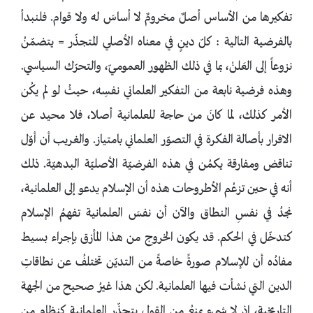
تفكيرها من الأساس أصلٌ مخرومٌ لا أساسَ له ولا قوام. فلنبدأ
بالفرضية التالية : كلّ دينٍ في معناه الأصلي المتجذّر = يتضمّنُ
نزوعاً إلى العَلنْ، بما في ذلك الظهور العموميّ، والتحرّك السياسي.
وهذه فرضية نابعة من التفكير العلماني نفسِه، حيثُ لو لم يكُن
الأمر كذلك، لما كانَ من حاجة للعلمانية أصلا، فلا محيد عن
الاقرار بأصالة الفكرة في التصوّر العلماني بامتياز. والغريب أن أوّل
تناقض ومفارقة يكمُن في هذه الفرضيّة الأصليّة البدهيّة. ذلك
أنه في حين تزعُم الأطروحات هذه أن الإسلام يدعو إلى العلمانية،
نجدُ في نفسِ النطاق والآن أن نفسَ العلمانية تفهمُ الإسلام
كتدخّل في الحكم. قد يكون الخروج من هذا المأزق بإجراء بسيط
مفادُه أن للإسلام صورةً خاصةً من التديّن تختلفُ عن نطاقاتِ
الدين التي نشأت فيها العلمانية. لكن هذا غيرُ صحيح من الجهة
التاريخية، إذ لا شيء يمنعُ من القولِ بتجذّر العلمانية كنظام من