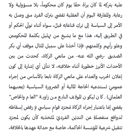
عليه بتركِه لما كانَ يراهُ حقّا يومَ كان محكوماً، بلا مسؤولية ولا
رعاية. والمفارقة اليومَ أن العقلية تقضي بتركِ الفرد متى وصلَ به
الأمر إلى السياسة إلى تركِ قناعاتِه قبلُ، سواء أثناء تولّي الحكم أو
في الطريق إليه، هذا مع ما يشيع من تهليل بكلمةِ المحكومين
وعلو رأيهم وكلمتهم. فإذا أخذنا على سبيل المثال موقف أبي بكر
الصّديق -رضي الله عنه- من مانعي الزكاة، كحدث من بين
الأحداث الأبرز خطورة أثناء خلافتِه، لا تتأتى أي إشارة إلى كون
إعلان الحرب والعداء على مانعي الزكاة نابعا بالأساس من إجراء
عموميّ تستدعيه الحاجة المالية أو الضرورة السياسية (بمعنيهما
العلماني). كان ليكون الموقف النابع من زاوية “العام والخاص”
يقضي إمّا باعتبار إجراء الزكاة مُجرّد قوامٍ سياسي تمّ رفض إسقاطه
لدوافع منفصلةٍ عن التديّن الفرديّ لمتّخذيه كأن يكون لمجرّد
تثقيل شرعية المؤسّسة الحاكمة، خاصة مع حداثة عهدها بالخلافة،