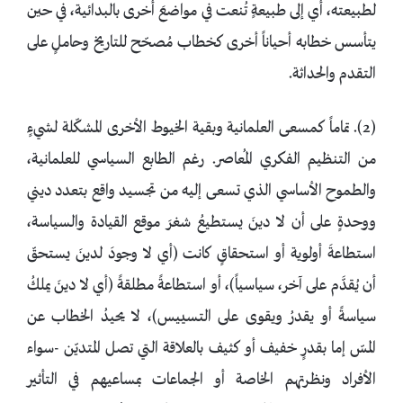
لطبيعته، أي إلى طبيعةٍ تُنعت في مواضعَ أخرى بالبدائية، في حين
يتأسس خطابه أحياناً أخرى كخطاب مُصحّح للتاريخ وحاملٍ على
التقدم والحداثة.
(2). تماماً كمسعى العلمانية وبقية الخيوط الأخرى المشكّلة لشيءٍ
من التنظيم الفكري المُعاصر. رغم الطابع السياسي للعلمانية،
والطموح الأساسي الذي تسعى إليه من تجسيد واقع بتعدد ديني
ووحدةٍ على أن لا دينَ يستطيعُ شغرَ موقع القيادة والسياسة،
استطاعةَ أولوية أو استحقاقٍ كانت (أي لا وجودَ لدينَ يستحقّ
أن يُقدَّم على آخر، سياسياً)، أو استطاعةً مطلقةً (أي لا دينَ يملكُ
سياسةً أو يقدرُ ويقوى على التسييس)، لا يحيدُ الخطاب عن
المسّ إما بقدرٍ خفيف أو كثيف بالعلاقة التي تصل المتديّن -سواء
الأفراد ونظرتهم الخاصة أو الجماعات بمساعيهم في التأثير