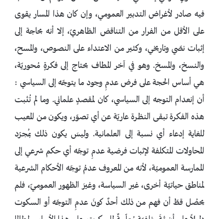
فيه صادر لأغراض التدبير العمومي، وإن كان هذا المسار يقوى
على الأقل من الفرار من التناقض الظاهريّ، إلا أنه بحاجة إلى
إثبات نصّي وتاريخي، وكثير من الاعتداء على النصوص، والمسح،
والنسخ، والمسخ. وهو في آخر المطاف يحتاج إلى فكرةٍ مُحوريّة،
هي أساس الحجة على فرض عدمِ وجود ما يتوجّه إلى السياسي :
أن إنعدام التوجه إلى السياسي، كان لمقصدٍ علماني. وما لم تُثبت
هذه الفكرة تبقى النظرة عاريّة عن أي تصوّر، ويكون من المعيب
للغاية إدعاء أي نسبة إلى العلمانية. وليسَ يكون ذلك بمُجرّد
المحاولات المتكلفة لإثبات فرضية عدمِ توجّه أي حكم شرعي إلى
الممارسة العموميّة، لأنه من المعروف عدمُ توجّه الأحكام الشرعية
لمناطق حياتيّة أخرى، غير السياسة، وغيرَ الظهور العموميّ، فلم
يحصُل قطّ أن فهم من ذلك أحدٌ كونَ عدمِ التوجّه أو السكوت