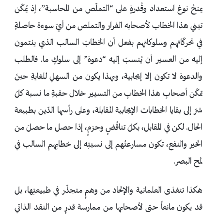
يمنحُ نوعَ استعداد وقُدرةٍ على “التملّص من المحاسبة”، إذ يُمكّن
تبني هذا الخطاب لأصحابه الفرار والتملص من أيّ سوءة حاصلةٍ
في تحركّاتهم وسلوكاتهم بفعل أن الخطابَ السالب الذي ينتمون
إليه من العسير أن يُنسبَ إليه “دعوة” إلى سلوكٍ ما. فالطلب
والدعوة لا تكون إلا إيجابية، وبهذا يكون من السهلِ للغايةِ حينَ
تمكّن أصحابِ هذا الخطابِ من التسيير خلال حقبةٍ ما نسبة كلّ
شرّ إلى بقايا الخطابات الإيجابية المقابلة، وعلى رأسها الدّين بطبيعة
الحال. لكن في المقابل، بكلّ تناقُضٍ وحزمٍ، إذا حصل ما حصلَ من
الخير والنفع، تكون مسارعتُهم إلى نسبتِه إلى خطابِهم السالب في
لمح البصر.
هكذا تتغذى العلمانية والإلحاد من وهمٍ متجذّر في طبيعتِها، بل
قد يكون مانعاً حتى لأصحابها من ممارسة قدرٍ من النقد الذاتي