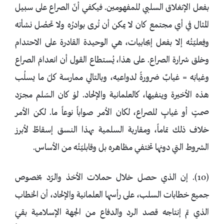
بفعل الإنغلاق السلبي للمفهومين. فيكفي أنّ الصراع على سبيل
المثال في أي مجتمع كان لا يمكن أن تُرى بوادرُه ولا تحصُل نشأته
وفِعليّتُه إلا بفعل إيجابيات، هي الوحيدة القادرة على الاحتدام
وخلق شرارة الصراع. على هذا، يُستطاع القول أن انعدامَ الصراع
وغيابَه = غيابٌ ضرورةً لدواعيه، وبالتالي ممارسة كلّ ما يسلُب
هذه الأخيرة وينفيها، كالعلمانية والإلحاد. لوْ كان السّلم مجرّد
صمتٍ أو غيابٍ للصراع، لكان الأمر صواباً نوعاً ما. لكن الأمر
خلاف ذلك تماماً، ومقاربة السلمية بهذا النسق إسقاطٌ لأبرز
الشروط التي دونها تختفي مظاهره بل وقابليّتُه من الأساس.
(10). إن الذي حصل خلال حملات الأخذ والرّد بخصوص
جميع خطابات السلب، على رأسها العلمانية والإلحاد، أن الخطاب
الذي تم إنتاجه قصد الرد والدفاع من الجهة الإسلامية بقيَ