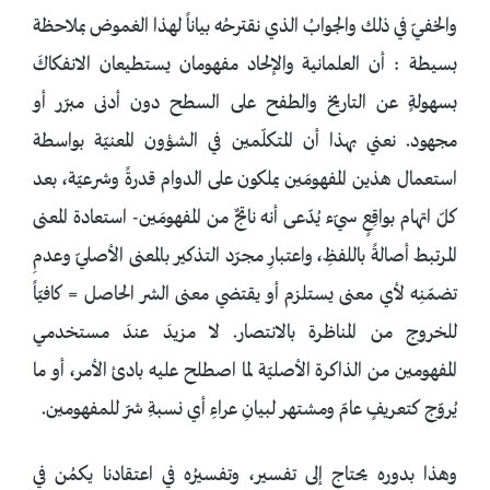
والخفيّ في ذلك والجوابُ الذي نقترحُه بياناً لهذا الغموض بملاحظة
بسيطة : أن العلمانية والإلحاد مفهومان يستطيعان الانفكاكَ
بسهولةٍ عن التاريخ والطفح على السطح دون أدنى مبرّر أو
مجهود. نعني بهذا أن المتكلّمين في الشؤون المعنيّة بواسطة
استعمال هذين المفهومَين يملكون على الدوام قدرةً وشرعيّة، بعد
كلّ اتهام بواقِعٍ سيّء يُدّعى أنه ناتجٌ من المفهومَين- استعادة المعنى
المرتبط أصالةً باللفظِ، واعتبارِ مجرّد التذكير بالمعنى الأصليّ وعدمِ
تضمّنِه لأي معنى يستلزم أو يقتضي معنى الشر الحاصل = كافيّاً
للخروج من المناظرة بالانتصار. لا مزيدَ عندَ مستخدمي
المفهومين من الذاكرة الأصليّة لما اصطلح عليه بادئ الأمر، أو ما
يُروّج كتعريفٍ عامّ ومشتهر لبيانِ عراءِ أي نسبةِ شرّ للمفهومين.
وهذا بدوره يحتاج إلى تفسير، وتفسيرُه في اعتقادنا يكمُن في