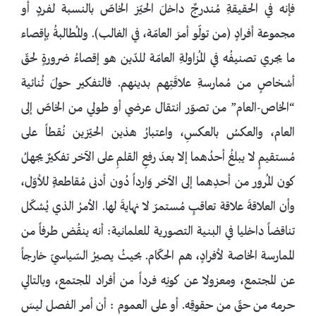
فإنه في الحقيقةِ مُندرجٌ داخلَ الحيّز الخاصّ بالنسبة لفردٍ أو
مجموعة أفرادٍ (من تولّو أمرَ العامّة، في الغالب). والمُطالبةُ بإقصاء
ما يجري تصنيفُه في المُزاولةِ العامّة للدّين هو إقصاءُ ضرورةٍ لحقّ
أشخاصٍ من مُمارسةِ علاقَتِهم بدينهم. فالتفكير حولَ ثُنائية
“الخاص-العام” من تصوّر انتقال عرضي أو طولي من الخاصّ إلى
العام، والعكسُ بالعكسِ، واعتبارُ هذين الحيّزين نُقطاً على
مُستقيمٍ لا يبلغُ أحدُهما إلا بعدَ رفعِ القلمِ على الآخر تفكيرٌ يجهلُ
كون المُرور من أحدِهما إلى الآخر وَارداً دُون أدنى مُقاطعةٍ للأوّل،
وأن العلاقةَ علاقة تعاقبٍ مُستمرّ لا نهايةَ لها. الأمرُ الذي يُشكّل
تناقضاً داخليا في البنية التصورية للعلمانية: أنه ينقُض طرفاً من
الممارسة الخاصة لأفرادٍ، هم الحكّام. بحيثُ يصيرُ السّياسيّ خارجاً
عن المجتمع، ومعزولا عن كونِه فرداً من أفراد المجتمع، وبالتالي
حرمه من حقّ من حقوقِه. أو على العموم : أن أمر الفصل ليسَ