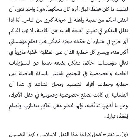
لنفسِه ما كان يحفظُه قبلُ، أيامَ كان محكوماً. شيءٌ واحد تغيّر، أن
انتقل الحكم من نفسِه وأهله إلى شريحة كبرى من الناس. أمّا إذا
تغلل التفكير في تفريق القبعة العامة عن الخاصة، لا يجد الحاكم
أي حرج في اعتباره أن حكمَه مجرّد مُمَكّنٍ تحتِ نظامٍ مؤسّساتي
أكبر منه، ويصير كل خطابِه الدال على العقلية الخفيّة منزوياً في
تعالي مؤسسات الحكم، بشكل يضعه بعيدا عن المسؤوليات
الخاصة والخصوصية في المجتمع باعتبار المسافة الفاصلة بين
خطابه وخطاب أفراد الشعب. ومحلّ الشاهد في هذا أن
العلمانية إن كانَت تصنَع خصوصيّة وعمومية في عقل الأفراد،
وهو ما أظهرنا تناقُضه، فإنها تحشو عقل الحاكِم بتضارُبٍ وفصامٍ
يُفقدُه توازنَه.
(5). ما يُقترح كحلّ لإزاحة هذا الثقل الإسلامي : كهذا المضمون