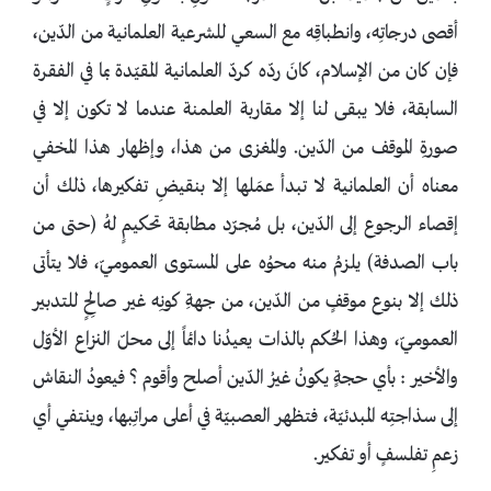
أقصى درجاتِه، وانطباقِه مع السعي للشرعية العلمانية من الدّين،
فإن كان من الإسلام، كانَ ردّه كردّ العلمانية المقيّدة بما في الفقرة
السابقة، فلا يبقى لنا إلا مقاربة العلمنة عندما لا تكون إلا في
صورةِ الموقف من الدّين. والمغزى من هذا، وإظهار هذا المخفي
معناه أن العلمانية لا تبدأ عمَلها إلا بنقيضِ تفكيرها، ذلك أن
إقصاء الرجوع إلى الدّين، بل مُجرّد مطابقة تحكيمٍ لهُ (حتى من
باب الصدفة) يلزمُ منه محوُه على المستوى العموميّ، فلا يتأتى
ذلك إلا بنوع موقفٍ من الدّين، من جهةِ كونِه غير صالِحٍ للتدبير
العموميّ، وهذا الحُكم بالذات يعيدُنا دائماً إلى محلّ النزاع الأوّل
والأخير : بأي حجةٍ يكونُ غيرُ الدّين أصلح وأقوم ؟ فيعودُ النقاش
إلى سذاجتِه المبدئيّة، فتظهر العصبيّة في أعلى مراتِبها، وينتفي أي
زعمِ تفلسفٍ أو تفكير.