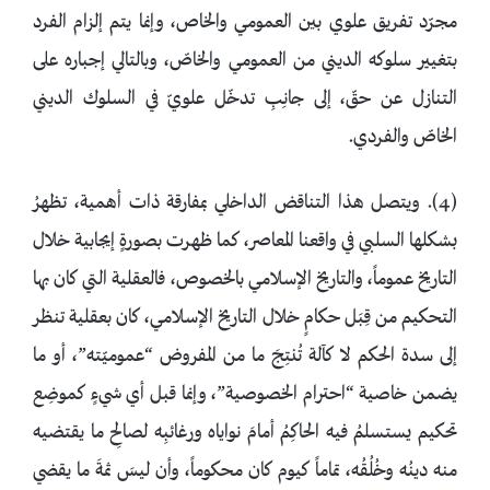
مجرّد تفريق علوي بين العمومي والخاص، وإنما يتم إلزام الفرد
بتغيير سلوكه الديني من العمومي والخاصّ، وبالتالي إجباره على
التنازل عن حقّ، إلى جانِبِ تدخّل علويّ في السلوك الديني
الخاصّ والفردي.
(4). ويتصل هذا التناقض الداخلي بمفارقة ذات أهمية، تظهرُ
بشكلها السلبي في واقعنا المعاصر، كما ظهرت بصورةٍ إيجابية خلال
التاريخ عموماً، والتاريخ الإسلامي بالخصوص، فالعقلية التي كان بها
التحكيم من قِبَل حكامٍ خلال التاريخ الإسلامي، كان بعقلية تنظر
إلى سدة الحكم لا كآلة تُنتِجَ ما من المفروض “عموميّته”، أو ما
يضمن خاصية “احترام الخصوصية”، وإنما قبل أي شيءٍ كموضِع
تحكيم يستسلمُ فيه الحاكِمُ أمامَ نواياه ورغائبِه لصالِح ما يقتضيه
منه دينُه وخُلُقُه، تماماً كيوم كان محكوماً، وأن ليسَ ثمةَ ما يقضي