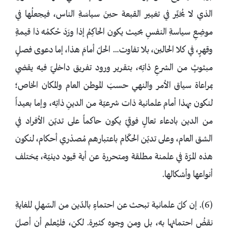
الذي لا يُخيِّر في تغيير القبعة حينَ سياسَةِ الناس، فيجعلُها في
موضِعِ سياسةِ النفسِ بحيث يكون الحاكِمُ إذا ورَدَ حُكمُه ذا قيمةٍ
وقهرٍ، في كلا الحالين، بلا تفاوت… الحلّ أمامَ هذا، إما دعوى فصلٍ
مبثوثٍ من الشرعِ ذاتِه، بتقرير ورود تفريق داخليّ فيه يقضي
بمراعاة سياق الأمر والنهي حسبَ الموطن العام والمكان الخاص؛
لنكون بهذا أمام علمانية ذات شرعيّة من الدينِ ذاتِه، وإما بعيداً
من الدين بادعاء تعالٍ فوقيّ يكون حاكماً على تديّن الأفراد في
الشق العام، وعلى تديّن الحكّام باعتبارهم مُصدْري أحكام، لنكون
هذه المرّة في علمنة مطلقة ومتحررة عن أية قيود دينيّة، بمختلف
أنواعها وأشكالها.
(6). إن كلّ علمانية تبحث عن احتماءٍ بالدّين من السّهلِ للغايةِ
نقضُ احتمائها به، بل ومن وجوه كثيرة. لكن، فليُعلم أن أصلَ