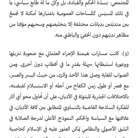
المجتمعي- بسدّة الحكم والقيادة، بل وكلّ ما لهُ طابع سياسي، بما
في ذلك المسيّس كالمساحات العمومية باعتبارها أمكنة لا تجمعُ
بين متديّنين بديانات مختلفة إلا بتخليصهم وسحبِهم مؤقتا من
مظاهر تديّنهم دون الخفيّ والباطني منه.
(3). كانت مسارات هيمنةِ الإجراء العلماني مع صعوبةِ تنزيلها
ووعورة استبطانها سهلةَ بقدرٍ ما في أقطابٍ دونَ أخرى. ومن
الصواب للغاية وصل هذا الأخذ والرّد، من حيثُ اليسر والعسر،
مع قصر أو طول زمن الكفاح من أجله أو الاستسلام لقبضته،
بالاختلافات الجذرية المبثوثةِ في الأديانِ، على أن نُحاول محو أي آثار
للفكرة الساذجة القاضية بالتساوي المتطابق بين كافة الأديان، في
علاقتِها مع السياسة والحُكم. النموذج الأعلى لدرجةِ الصلابة في
الشّق الأصولي والنظامي يُمكن العثور عليه في الإسلام كخاصية