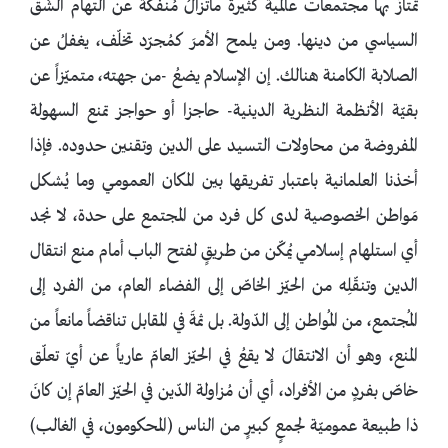
تمتازُ بها مجتمعات عالمية كثيرة ماتزالُ مُنفكّة عن التهام الشّق
السياسي من دينها. ومن يلمح الأمرَ كمُجرّد تخلّف، يغفلُ عن
الصلابة الكامنة هنالك. إن الإسلام يضعُ -من جهته، متميّزاً عن
بقيّة الأنظمة النظرية الدينية- حاجزا أو حواجز تمنع السهولة
المفروضة من محاولات التسيد على الدين وتقنين حدوده. فإذا
أخذنا العلمانية باعتبار تفريقها بين المكان العمومي وما يُشكل
مَواطن الخصوصية لدى كل فرد من المجتمع على حدة، لا نجد
أي استلهام إسلامي يُمكّن من طريقٍ لفتح الباب أمام منع انتقال
الدين وتنقّلِه من الحيّز الخاصّ إلى الفضاء العام، من الفرد إلى
المُجتمع، من المُواطن إلى الدّولة. بل ثمةَ في المقابل تناقضاً مانعاً من
المنع، وهو أن الانتقالَ لا يقعُ في الحيّز العامّ عارياً عن أيّ تعلّق
خاصّ بفردٍ من الأفراد، أي أن مُزاولة الدّين في الحيّز العامّ إن كانَ
ذا طبيعة عموميّة لجمعٍ كبيرٍ من الناس (المحكومون، في الغالب)