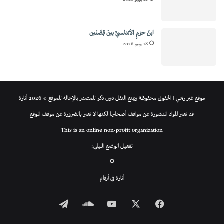
ابنُ حزمٍ الأندلسيِّ بينَ قِصَّتَين
18 يوليو 2026
موقع غير ربحي | الحقوق محفوظة ويمنع النقل دون ذكر للمصدر بالإحالة للموقع © 2026 أثارة
قد تعبر المواد المنشورة عن مواقف أصحابها لكنها لا تعبر بالضرورة عن موقف الموقع
This is an online non-profit organization
تفعيل الوضع الليلي:
الوضع
أثارة في أرقام
المظلم
فيسبوك
‫X
‫YouTube
ساوند
تيلقرام