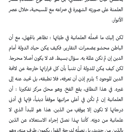
العلمنة على صورتِه الشهيرة في صراعه مع المسيحية، خلال عصر
الأنوار.
لكن إليك ما تحملُه العلمانية في طيّاتِها : تظاهر بالجهل، مع أن
الباطن محشو بمضمرات التقارير. فكيف يمكن حياد الدولة أمام
الدين إن لم تكن عالمة به. سؤال بسيط. قد لا يكون أصلا محرجا.
لكن كيف يمكن للدولة أن تتنبأ بأن كل قراراتها خارجة عن لائحة
الدين الموجود ؟ يلزم إذن أن تعرفه، فلا تطبقه، بل تحيد عنه إلى
غيره. في هذا النطاق، يقع الفخ. وهو محلّ مركز تفكيرنا : أن
العلمانية إن لم تكُن في أعلى مراتبها موقفاً دينياً، فإنها في أدنى
درجاتها لا تكون إلا بموقِفٍ من الدّين. هذا هو المبدأ الذي لا
علمانية من دونِه. كأننا بهذا نصلُ إجراء الاستعلاء عن الدّين
بالدّين من جديد، بل نصلُه لدرجة القولِ بكمونِ طرفٍ منه، وهو