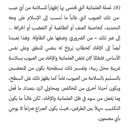
(8). عُملة العلمانيّة التي يُحتمى بها إظهاراً للسلامة من أيّ عيب
-من تلك العيوب التي غالباً ما تُنسب إلى الإسلام على وجه
التحديد، كخاصيّة العنف أو الطائفية أو التّعصّب أو الخرافة …
إلى غير ذلك = من الضروريّ وضعُها على الطاولة. وهذا يُعيدنا
أيضاً إلى الإلحاد كخطابٍ يُروّجُ له بنفسِ المنطق وعلى نفس
الأساس. فلطالما كان تملصّ العلمانيّة والإلحاد من العيوب بسلاسةٍ
غريبةٍ محلّ ريبة، وتفسير ذلك بسطحيّة يكون من المتعصّبين
بالتسليم بالسلامة من العيوب، تماماً كما يظهرُ ذلك على السطح،
ويكون أحيانا أخرى من المخالفين ومحاولي الرّد بتعداد ما فُعل
وما يُفعل من سوء في ظلّ العلمانية والإلحاد، لكن غالباً ما يكونُ
التكذيب سهلاً بين الطرفين، بحيثُ يكون الصراع صراعاً لا يوحي
بأي مضمون.