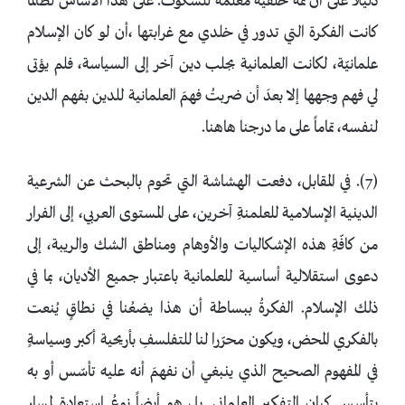
دليلاً على أن ثمةَ خلفيّة مُعلّمةٌ للسكوت. على هذا الأساس لطالما
كانت الفكرة التي تدور في خلدي مع غرابتها ،أن لو كان الإسلام
علمانيّة، لكانت العلمانية بجلب دين آخر إلى السياسة، فلم يؤتى
لي فهم وجهها إلا بعدَ أن ضربتُ فهمَ العلمانية للدين بفهم الدين
لنفسه، تماماً على ما درجنا هاهنا.
(7). في المقابل، دفعت الهشاشة التي تحوم بالبحث عن الشرعية
الدينية الإسلامية للعلمنةِ آخرين، على المستوى العربي، إلى الفرار
من كافّةِ هذه الإشكاليات والأوهام ومناطق الشك والريبة، إلى
دعوى استقلالية أساسية للعلمانية باعتبار جميع الأديان، بما في
ذلك الإسلام. الفكرةُ ببساطة أن هذا يضعُنا في نطاقٍ يُنعت
بالفكري المحض، ويكون محرّرا لنا للتفلسفِ بأريحية أكبر وسياسةٍ
في المفهوم الصحيح الذي ينبغي أن نفهمَ أنه عليه تأسّس أو به
يتأسس كيان التفكير العلماني. بل هو أيضاً نوعُ استعادةٍ لمسار