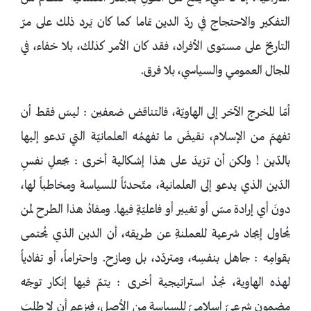
التفكير والاحتجاج في ردّ الدين تماما كما كان يَرد ذلك على مرّ
التاريخ على مستوى الأفراد، فقد كان الأمر كذلك، بلا خفاء، في
المجال العمومي والسياسي، بلا فرق.
أمّا المخرج الآخر إلى الهاويّة، فالتناقض ضعفين : ليسَ فقط أن
تفهمَ من الإسلام، نقيضَ ما تفهمُه العلمانيّة التي تدعو إليها
بالدّين ! ولكن أن تزيدَ على هذا إشكالية أخرى : بجعلِ نفسِ
الدّين الذي يدعو إلى العلمانية، متّحدثاً للسياسة ومخاطباً لها،
دونَ أي إرادة مسّ أو تغيير أو فاعليّةٍ فيها. ومفادُ هذا الطرح لمن
يُحاول إيجاد شرعية للعملنةِ عن طريقه، أن الدين الذي يُحتمى
بقوامِه : جاهل بنفسِه، ومتردّد، بل ومازح. واحتراماً، أو تفادياً
لهذه الهاوية، نجدُ استراتيجية أخرى : يتمّ فيها إنكار توجّه
مضمونٍ شرعيّ إسلاميّ للسياسة من الأصل، فيزعم أن لا طلبَ