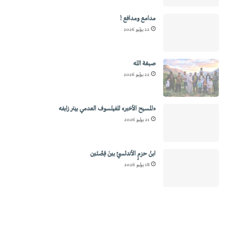
مدامع ومدافع !
22 يوليو 2026
صبغة الله
22 يوليو 2026
«المسيح الأخير» للفيلسوف العدمي بيتر زابفه
21 يوليو 2026
ابنُ حزمٍ الأندلسيِّ بينَ قِصَّتَين
18 يوليو 2026