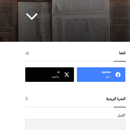
تابعنا
0
9000+
متابع
متابعون
النشرة البريدية
الإيميل