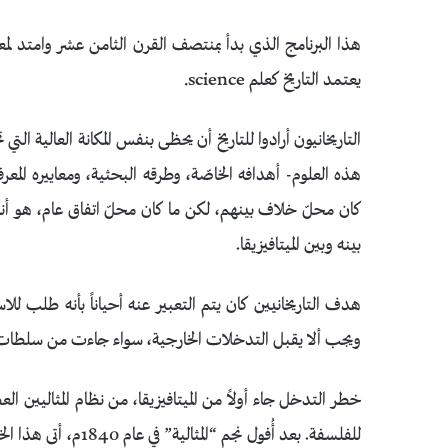
هذا البرنامج الذي بدأ بمنتصف القرن الثامن عشر وامتد
يعتمد التاريخ كعلم science.
التاريخانيون أرادوا للتاريخ أن يحظى بنفس المكانة العالية الت
هذه العلوم- أهدافه الخاصّة، وطرقه البحثية، ومعاييره الم
كان محلّ خلاف بينهم، لكن ما كان محلّ اتفاق عام، هو أنه ل
بينه وبين الميتافيزيقا.
هدف التاريخانيين كان يتم التعبير عنه أحياناً بأنه طلب للا
ويجب ألا يقبل التدخلات الخارجية، سواء جاءت من سلطات 
خطر التدخل جاء أولاً من الميتافيزيقا، من نظام المثاليين ا
للفلسفة. بعد أُفول ن