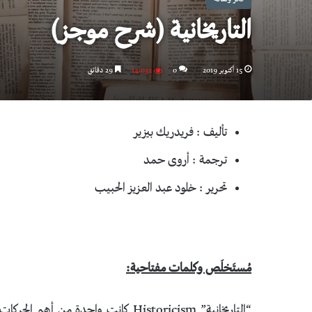
التاريخانية (شرح موجز)
15 أكتوبر 2019
0
14٬032
29 دقائق
تأليف : فريدريك بيزير
ترجمة : أروى حمد
تحرير : خلود عبد العزيز الحبيب
مُستَخلَص وكلمات مفتاحية:
“التاريخانية” Historicism كانت واحدة