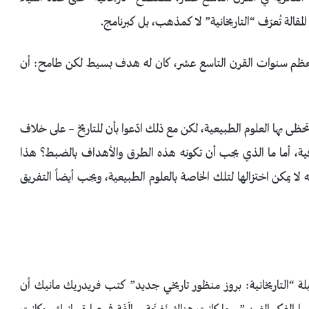
الة تُعرّف “التاريخانية” لا كمذهب، بل كبرنامج.
 لمعظم سنوات القرن التاسع عشر، كان له هدف بسيط لكن طامح: أن
تي تحظى بها العلوم الطبيعية، لكن مع ذلك ادّعوا بأن للتاريخ – على خلاف
عرفية، أما ما الذي يجب أن تكونه هذه الطرق والأهداف بالضبط؟ هذا
ا يمكن اختزالها لتلك الخاصة بالعلوم الطبيعية، ويجب أيضاً التفريق
ته الجليلة “التاريخانية: بروز منظور تاريخي جديد” كتب فريدريك مانيك أن