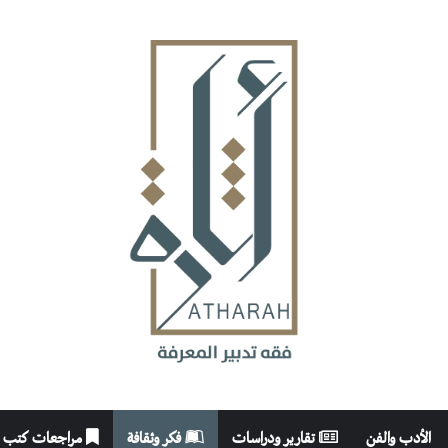
الأدب والفن
تقارير ودراسات
فكر وثقافة
مراجعات كتب