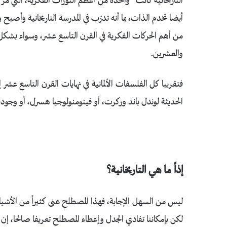
التاريخانية كانت “واحدة من أعظم الثورات الفكرية، التي مرّ به
أيضا تخدم الذات، بما أنه تدرّب في المدرسة التاريخانية وأصب
من أهم الحركات الفكرية في القرن التاسع عشر، وسواء بشكل 
والعشرين.
فتقريبا كل الفلسفات الألمانية في نهايات القرن التاسع عشر 
الحديثة لوندل باند وركرت، أو فينومنولوجيا هسرل، أو وجودية 
إذاً ما هي التاريخانية؟
ليس من السهل الإجابة، فهذا المصطلح عنى كثيراً من الأشي
لكن بإمكاننا تفادي الجدل وإعطاء المصطلح تعريفا صالحا، إن 