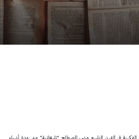
 من أهم الحركات الفكرية في القرن التاسع عشر، المصطلح “تاريخانية” عنى عدة أشياء