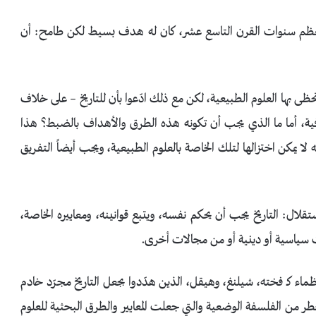
 لمعظم سنوات القرن التاسع عشر، كان له هدف بسيط لكن طامح: أن
ي تحظى بها العلوم الطبيعية، لكن مع ذلك ادّعوا بأن للتاريخ – على خلاف
عرفية، أما ما الذي يجب أن تكونه هذه الطرق والأهداف بالضبط؟ هذا
ا يمكن اختزالها لتلك الخاصة بالعلوم الطبيعية، ويجب أيضاً التفريق
ستقلال: التاريخ يجب أن يحكم نفسه، ويتبع قوانينه، ومعاييره الخاصة،
سياسية أو دينية أو من مجالات أخرى.
لعظماء كـ فخته، شيلنغ، وهيقل، الذين هدّدوا بجعل التاريخ مجرّد خادم
جم “المثالية” في عام 1840م، أتى هذا الخطر من الفلسفة الوضعية والتي جعلت المعايير والطرق البحثية للعلوم