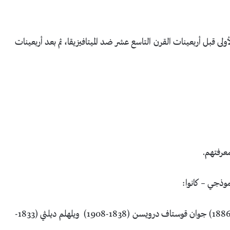
ولى قبل أربعينات القرن التاسع عشر ضد الميتافيزيقا، ثم بعد أربعينات
معرفتهم.
نموذجي – كانوا:
بارثولد جورج نيبور (1776-1831) ليوبولد فون رانك (1795-1886) جوان قوستاف درويسن (1838-1908) ويلهلم ديلثي (1833-