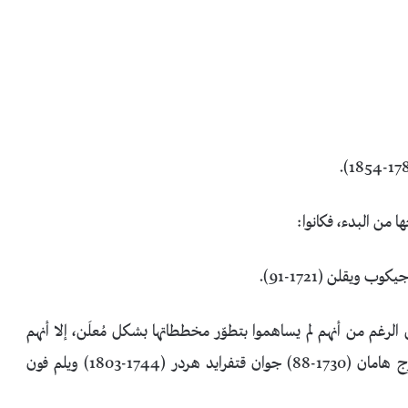
ها من البدء، فكانوا:
ى الرغم من أنهم لم يساهموا بتطوّر مخططاتها بشكل مُعلَن، إلا أنهم
كانوا أساسيين بتطوير منهجها ومنظورها، هم: جوان جورج هامان (1730-88) جوان قتفرايد هردر (1744-1803) ويلم فون