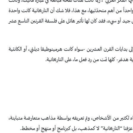
ا الفكر الغربي”، ربما كانت هناك نَفخَة مبالَغَة في عبارة مانيك، وكانت
ح واحداً من أهم متحدّثيها، مع هذا، فلا شك أن التاريخانية كانت واحدة
جيد أو سيء، فقد كان لها تأثير هائل على فلسفة القرنين التاسع عشر
إلى بدايات القرن العشرين -سواء كانت هرمينوطيقا ديلثي، أو الكانتية
هدغر- كلها نَمَت من رد فعل ما، على التاريخانية.
اء لكثير من الأشخاص، وتم تعريفه بواسطة مذاهب متعارضة متباينة،
عرّفنا “التاريخانية” لا كمذهب، بل كبرنامج أو منهج أو مخطط.