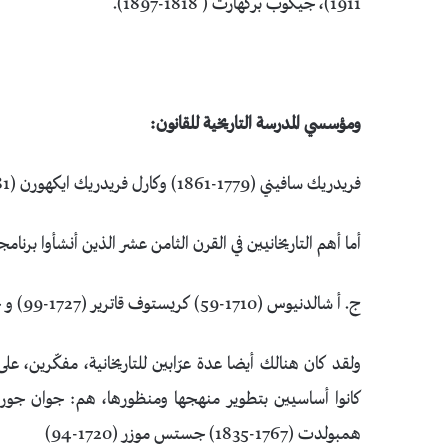
1911)، جيكوب بركهارت ( 1818-1897).
ومؤسسي المدرسة التاريخية للقانون:
فريدريك سافيني (1779-1861) وكارل فريدريك ايكهورن (1781-1854).
أما أهم التاريخانيين في القرن الثامن عشر الذين أنشأوا برنامج
ج. أ شالدنيوس (1710-59) كريستوف قاترير (1727-99) و جيكوب ويقلن (1721-91).
ولقد كان هنالك أيضا عدة عرّابين للتاريخانية، مفكّرين، عل
همبولدت (1767-1835) جستس موزر (1720-94)