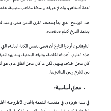
لعدة أشخاص، وقد تمّ تعريفه بواسطة مذاهب متباينة، هذه المق
هذا البرنامج الذي بدأ بمنتصف القرن الثامن عشر، وامتد
يعتمد التاريخ كعلم science.
التاريخانيون أرادوا للتاريخ أن يحظى بنفس المكانة العالية، ال
هذه العلوم- أهدافه الخاصّة، وطرقه البحثية، ومعاييره الم
كان محلّ خلاف بينهم، لكن ما كان محلّ اتفاق عام، هو أنه ل
بين التاريخ وبين الميتافيزيقا.
معاني أساسية:
في سنة 1936م، في مقدّمته المفعمة بالحنين لأطروح