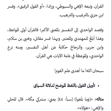
القرآن. وتبعه الإيجي والسيوطي، وزادا: «أو القول الرقيق». وفسر
ابن جزي بالترغيب والترهيب.
وقصد الواحدي إلى التفسير بالمعنى الأكبر؛ فالقرآن أولى المواعظ،
وهذا أبلغُ للمهتدي والمعتبر. وبهذا فسر مقاتل، ويحيى بن سَلّام،
وابن جرير، والزجاجُ حكايةً عن أهل التفسير، ومنه نزع
الواحدي، والموعظةُ في عامة الآيات هي القرآن.
سبحان الله! ما أهدى علم القوم!
تأويل القول باللفظ الموضح لدلالة السياق
مثاله:
«﴿وَما بَلَغوا﴾ [سبأ: ٤٥] يعني: مشركي مكَّة». قال المحلي
والإيجي: «هؤلاء».