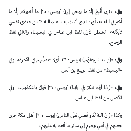
وفي:
«﴿إِن أَتَّبِعُ إِلّا ما يوحى إِلَيَّ﴾ [يونس: ١٥] ما ‌أُخبركم ‌إلَّا ‌ما
‌أخبرني ‌الله ‌به، أَي: الذي أتيتُ به منعند الله لا من عندي نفسي
فأبدِّله». الشطر الأول لفظ ابن عباس في البسيط، والثاني لفظ
الزجاج.
وفي:
«﴿فَإِلَينا مَرجِعُهُم﴾ [يونس: ٤٦] أَيْ: فنعذِّبهم في الآخرة». وفي
«البسيط» من لفظ الربيع بن أنس.
وفي:
«﴿إِذا لَهُم مَكرٌ في آياتِنا﴾ [يونس: ٢١] قولٌ بالتَّكذيب». وفي
الأصل من لفظ ابن عباس.
وكذا «﴿إِنَّ اللهَ لَذو فَضلٍ عَلَى النّاسِ﴾ [يونس: ٦٠] أهل مكَّة حين
جعلهم في أمنٍ وحرمٍ إلى سائر ما أنعم به عليهم».