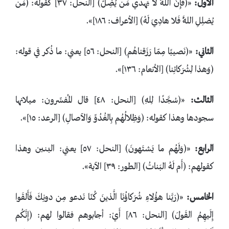
الأول:
«﴿فَإِنَّ اللَّهَ لا يَهدي مَن يُضِلُّ﴾ [النحل: ٣٧] كقوله: ﴿مَن
يُضلِلِ اللَّهُ فَلا هادِيَ لَهُ﴾ [الأعراف: ١٨٦]».
الثاني:
«﴿نَصيبًا مِمّا رَزَقناهُم﴾ [النحل: ٥٦] يعني: ما ذُكر في قوله:
﴿وَهذا لِشُرَكائِنا﴾ [الأنعام: ١٣٦]».
الثالث:
«﴿سُجَّدًا لِلهِ﴾ [النحل: ٤٨] قال المُفسِّرون: ميلانها
سجودها وهذا كقوله: ﴿وَظِلالُهُم بِالغُدُوِّ وَالآصالِ﴾ [الرعد: ١٥]».
الرابع:
«﴿وَلَهُم ما يَشتَهونَ﴾ [النحل: ٥٧] يعني: البنين وهذا
كقولهم: ﴿أَم لَهُ البَناتُ﴾ [الطور: ٣٩] الآية».
الخامس:
«﴿رَبَّنا هؤُلاءِ شُرَكاؤُنَا الَّذينَ كُنّا نَدعو مِن دونِكَ فَأَلقَوا
إِلَيهِمُ القَولَ﴾ [النحل: ٨٦] أَيْ: أجابوهم فقالوا لهم: ﴿إِنَّكُم