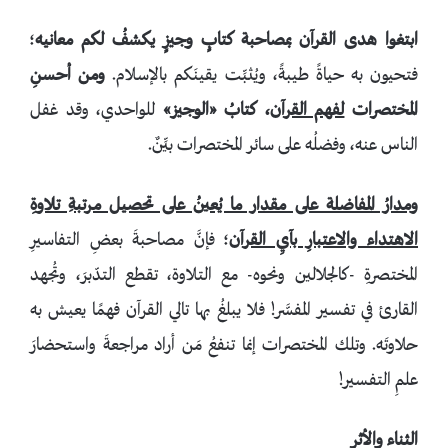
ابتغوا هدى القرآن بمصاحبة كتابٍ وجيزٍ يكشفُ لكم معانيه
؛
فتحيون به حياةً طيبةً، ويُثبِّت يقينَكم بالإسلام.
ومن أحسنِ
المختصرات
لفهم القرآن
، كتابُ
«الوجيز
»
للواحدي، وقد غفل
الناس عنه، وفضلُه على سائر المختصرات بيِّنٌ.
ومدارُ المفاضلة على مقدار ما يُعينُ على تحصيل مرتبةِ تلاوةِ
الاهتداء والاعتبارِ بآيِ القرآن
؛ فإنَّ مصاحبةَ بعضِ التفاسيرِ
المختصرةِ -كالجلالين ونحوه- مع التلاوة، تقطع التدّبرَ، وتُجهد
القارئ في تفسير المفسَّر! فلا يبلغُ بها تالي القرآن فهمًا يعيش به
حلاوتَه. وتلك المختصرات إنما تنفعُ مَن أراد مراجعةَ واستحضارَ
علمِ التفسير!
الثناء والأثر