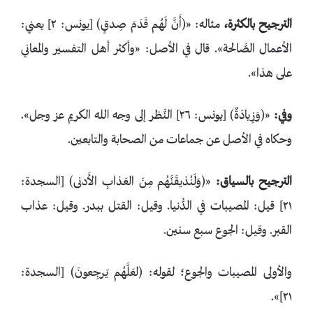
الترجيح بالكثرة،
مثاله: «﴿أَنَّ لَهُم قَدَمَ صِدقٍ﴾ [يونس: ٢] يعني:
الأعمال الصَّالحة». قال في الأصل: «وأكثر أهل التفسير والمعاني
على هذا».
وفي:
«﴿وَزِيادَةٌ﴾ [يونس: ٢٦] النَّظر إلى وجه الله الكريم عز وجل».
وحكاه في الأصل عن جماعات من الصحابة والتابعين.
الترجيح بالسياق:
«﴿وَلَنُذيقَنَّهُم مِنَ العَذابِ الأَدنى﴾ [السجدة:
٢١] قيل: المصيبات في الدُّنيا. وقيل: القتل ببدر. وقيل: عذاب
القبر. وقيل: الجوع سبع سنين.
والأولى المصيبات والجوع؛ لقوله: ﴿لعَلَّهُم يَرجِعونَ﴾ [السجدة:
٢١]».