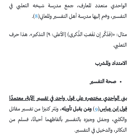
الواحدي متعدد المعارف، جمع مدرسة شيخه الثعلبي في
التفسير، وضم إليها مدرسة أهل التفسير والمعاني(
8
).
مثال: «﴿فَذَكِّر إِن نَفَعَتِ الذِّكرى﴾ [الأعلى: ٩] التذكير». هذا حرف
الثعلبي.
الامتداد والمشرب
صحة التفسير
بنى الواحدي مختصره على قول واحد في تفسير الآية، معتمدًا
قول ابن عباس
(
9
)
ومَن يقبل تأويله
، ونَثر كثيرًا من تفسير مقاتل
والكلبي، وجمّل وجيزه بالتفسير بألفاظهما أحيانًا، فسلم من
التكاثر، والدخيل في التفسير.