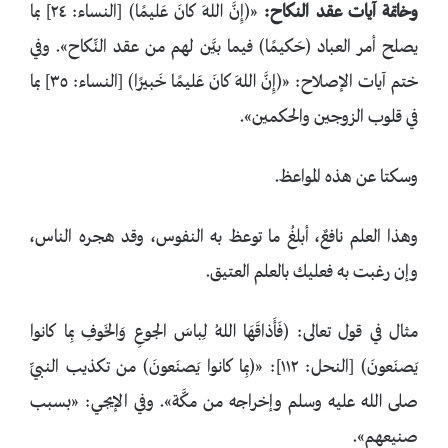
وخاتمة آيات عقد النكاح:
«﴿إِنَّ اللهَ كانَ عَليمًا﴾ [النساء: ٢٤] بما
يصلح أمر العباد ﴿حَكيمًا﴾ فيما بيَّن لهم من عقد النِّكاح». وفي
ختم آيات الإصلاح: «﴿إِنَّ اللهَ كانَ عَليمًا خَبيرًا﴾ [النساء: ٣٥] بما
في قلوب الزوجين والحكمين».
وسكتا عن هذه المواعظ.
وهذا العلم نافعٌ، أبلغُ ما توعظ به النفوس، وقد هجره الناس،
وإن رغبت به فعليك بالعلم العتيق.
مثال في قول تعالى: ﴿فَأَذاقَهَا اللهُ لِباسَ الجوعِ وَالخَوفِ بِما كانوا
يَصنَعونَ﴾ [النحل: ١١٢]: «﴿بِما كانوا يَصنَعونَ﴾ من تكذيب النبيِّ
صلى الله عليه وسلم وإخراجه من مكَّة». وفي الإيجي: «بسبب
صنيعهم».