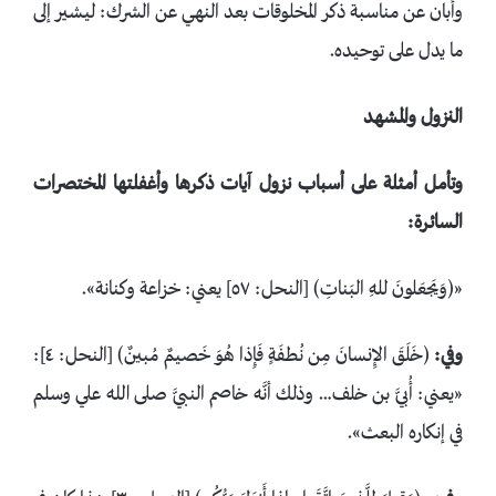
وأبان عن مناسبة ذكر المخلوقات بعد النهي عن الشرك: ليشير إلى
ما يدل على توحيده.
النزول والمشهد
وتأمل أمثلة على أسباب نزول آيات ذكرها وأغفلتها المختصرات
السائرة:
«﴿وَيَجعَلونَ للهِ البَناتِ﴾ [النحل: ٥٧] يعني: خزاعة وكنانة».
وفي:
﴿خَلَقَ الإِنسانَ مِن نُطفَةٍ فَإِذا هُوَ خَصيمٌ مُبينٌ﴾ [النحل: ٤]:
«يعني: أُبيَّ بن خلف… وذلك أنَّه خاصم النبيَّ صلى الله علي وسلم
في إنكاره البعث».