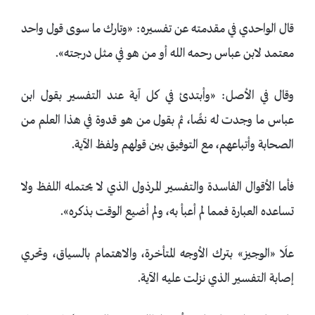
قال الواحدي في مقدمته عن تفسيره: «وتارك ما سوى قول واحد
معتمد لابن عباس رحمه الله أو من هو في مثل درجته».
وقال في الأصل: «وأبتدئ في كل آية عند التفسير بقول ابن
عباس ما وجدت له نصًّا، ثم بقول من هو قدوة في هذا العلم من
الصحابة وأتباعهم، مع التوفيق بين قولهم ولفظ الآية.
فأما الأقوال الفاسدة والتفسير المرذول الذي لا يحتمله اللفظ ولا
تساعده العبارة فمما لم أعبأ به، ولم أضيع الوقت بذكره».
علَا «‌الوجيز» بترك الأوجه المتأخرة، والاهتمام بالسياق، وتحري
إصابة التفسير الذي نزلت عليه الآية.