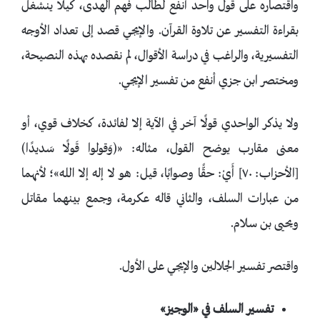
واقتصاره على قول واحد أنفع لطالب فهم الهدى، كيلا ينشغل
بقراءة التفسير عن تلاوة القرآن. والإيجي قصد إلى تعداد الأوجه
التفسيرية، والراغب في دراسة الأقوال، لم نقصده بهذه النصيحة،
ومختصر ابن جزي أنفع من تفسير الإيجي.
ولا يذكر الواحدي قولًا آخر في الآية إلا لفائدة، كخلاف قوي، أو
معنى مقارب يوضح القول، مثاله: «﴿وَقولوا قَولًا سَديدًا﴾
[الأحزاب: ٧٠] أَيْ: حقًّا وصوابًا، قيل: هو لا إله إلا الله»؛ لأنهما
من عبارات السلف، والثاني قاله عكرمة، وجمع بينهما مقاتل
ويحيى بن سلام.
واقتصر تفسير الجلالين والإيجي على الأول.
تفسير السلف في
«الوجيز
»