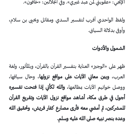
الإيجي: «عقوبتي لمن عبد غيري». وفي الجلالين: «خافون».
ولفظ الواحدي أقرب لتفسير السدي ومقاتل ويحيى بن سلام،
وأوفى بدلالة السياق.
الشمول والأدوات
ظهر على «الوجيز» العناية بتفسير القرآن بالقرآن، وبالمأثور، ولغة
العرب،
وبين معاني الآيات على مواقع نزولها
، وحال سياقها،
ووصل خواتيم الآيات بمطالعها،
والله لكأني إذا فتحت تفسيره
أجول في طرق مكة، أشاهد مواقع نزول الآيات وتقريع القرآن
للمشركين، ثم أمضي معه فأرى مصارع كفار قريش، وتحقيق الله
وعده بنصر نبيه صلى الله عليه وسلم.