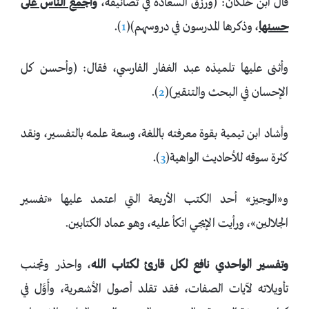
قال ابن خلكان: (ورزق السعادة في تصانيفه،
وأجمع الناس على
حسنها
، وذكرها المدرسون في دروسهم)(
1
).
وأثنى عليها تلميذه عبد الغفار الفارسي، فقال: (وأحسن كل
الإحسان في البحث والتنقير)(
2
).
وأشاد ابن تيمية بقوة معرفته باللغة، وسعة علمه بالتفسير، ونقد
كثرة سوقه للأحاديث الواهية(
3
).
و«الوجيز» أحد الكتب الأربعة التي اعتمد عليها «تفسير
الجلالين»، ورأيت الإيجي اتكأ عليه، وهو عماد الكتابين.
وتفسير الواحدي نافع لكل قارئ لكتاب الله
، واحذر وتجنب
تأويلاته لآيات الصفات، فقد تقلد أصول الأشعرية، وأَوَّل في