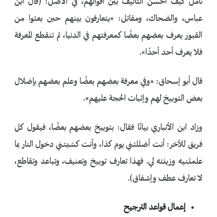
تأمّل كيف أحسن التأليف بين أقوالهم، في الأصل: (قال ابن
عباس، والضحاك، ومقاتل: «يتعارفون بينهم حين بعثوا من
القبور يعرف بعضهم بعضًا كمعرفتهم في الدنيا، ثم تنقطع المعرفة
فلا يعرف أحد أحدًا».
قال أبو إسحاق: «وفي معرفة بعضهم بعضًا وعلم بعضهم بإضلال
بعض التوبيخ لهم وإثبات الحجة عليهم».
وزاد ابن الأنباري بيانًا فقال: بتوبيخ بعضهم بعضًا، فيقول كل
فريق للآخر: أنت أضللتني يوم كذا، وأنت كسّبتني دخول النار بما
علمتنيه وزينته لي. فهذا تعارف توبيخ وتعنيف، وتباعد وتقاطع،
لا تعارف عطف وإشفاق).
إعمال قواعد الترجيح