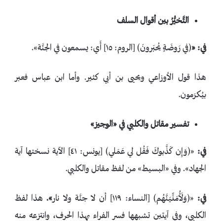
التَّخيُّرُ بين أقوال السلف
في:
«
﴿في رَوضَةٍ يُحبَرونَ﴾ [الروم: ١٥] أَي: يسمعون في الجنَّة».
هذا قول الأوزاعي ويحيى بن أبي كثير. وأما ابن عباس فعبر
بيُكرَمون.
تفسير مقاتل والكلبي في
«الوجيز
»
في:
«﴿وَإِن كَذَّبوكَ فَقُل لي عَمَلي﴾ [يونس: ٤١] الآية نسختها آية
الجهاد». وفي «البسيط» من لفظ مقاتل والكلبي.
في:
«﴿وَلَأُمَنِّيَنَّهُم﴾ [النساء: ١١٩] أن ‌لا ‌جنَّة ولا نار
»
.
هذا لفظ
الكلبي، وفي آيتين تشبهها فسر الفراء بهذا الحرف، وانتزعه منه