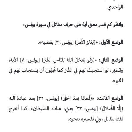
الواحدي.
وانظر كم فسر معنى آية على حرف مقاتل في سورة يونس:
الموضع الأول:
«
﴿يُدَبِّرُ الأَمرَ﴾ [يونس: ٣] يقضيه».
الموضع الثاني:
«﴿وَلَو يُعَجِّلُ اللهُ لِلنّاسِ الشَّرَّ﴾ [يونس: ١١] الآية،
والمعنى: لو استجبتُ لهم في الشَّرِّ كما يُحِبُّون أن يستجاب لهم في
الخير».
الموضع الثالث:
«﴿فَماذا بَعدَ الحَقِّ﴾ [يونس: ٣٢] بعد عبادة الله
﴿إِلَّا الضَّلالُ﴾ [يونس: ٣٢] يعني: عبادة الشَّيطان». كذا أخرج
لفظ مقاتل، وفي تفسيره بنحوه.