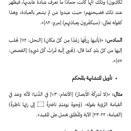
لَكاذِبونَ﴾ وذلك أنَّها كانت جمادًا ما تعرف عبادة عابديها، فيظهر
عند ذلك فضيحتهم؛ حيث عبدوا مَن لم يشعر بالعبادة، وهذا
كقوله تعالى: ﴿سَيَكفُرونَ بِعِبادَتِهِم﴾ [مريم: ٨٢]».
السادس:
«﴿يَأتيها رِزقُها رَغَدًا مِن كُلِّ مَكانٍ﴾ [النحل: ١١٢] يُجلب
إليها من كلِّ بلدٍ كما قال: ﴿يُجبى إِلَيهِ ثَمَراتُ كُلِّ شَيءٍ﴾ [القصص:
٥٧]».
تأويل المتشابهة بالمحكم
مثال:
«﴿لا تُدرِكُهُ الأَبصارُ﴾ [الأنعام: ١٠٣] في الدُّنيا؛ لأنَّه وعد في
القيامة الرُّؤية بقوله: ﴿وُجوهٌ يَومَئِذٍ ناضِرَةٌ ۝ إِلى رَبِّها ناظِرَةٌ﴾
[القيامة: ٢٢-٢٣] الآية والمُطلق يحمل على المقيد».