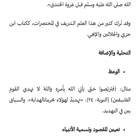
الله صلى الله عليه وسلم قبل غزوة الخندق».
وقد تُرك كثير من هذا العلم الشريف في المختصرات، ككتاب ابن
جزي والجلالين والإيجي.
التحلية والإضافة
الوعظ
مثال: ﴿فَتَرَبَّصوا حَتّى يَأتِيَ الله بِأَمرِهِ وَاللهُ لا يَهدِي القَومَ
الفاسِقينَ﴾ [التوبة: ٢٤]: «تهديدٌ لهؤلاء بحرمانالهداية». والسياق
بين في التهديد.
تعيين المقصود وتسمية الأنبياء