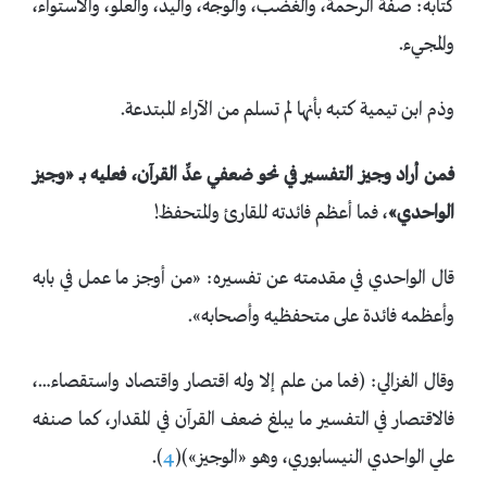
كتابه: صفة الرحمة، والغضب، والوجه، واليد، والعلو، والاستواء،
والمجيء.
وذم ابن تيمية كتبه بأنها لم تسلم من الآراء المبتدعة.
فمن أراد وجيز التفسير في نحو ضعفي عدِّ القرآن، فعليه بــ
«وجيز
الواحدي
»
، فما أعظم فائدته للقارئ والمتحفظ!
قال الواحدي في مقدمته عن تفسيره: «من أوجز ما عمل في بابه
وأعظمه فائدة على متحفظيه وأصحابه».
وقال الغزالي: (فما من علم إلا وله اقتصار واقتصاد واستقصاء…،
فالاقتصار في التفسير ما يبلغ ضعف القرآن في المقدار، كما صنفه
علي الواحدي النيسابوري، وهو «‌الوجيز»)(
4
).