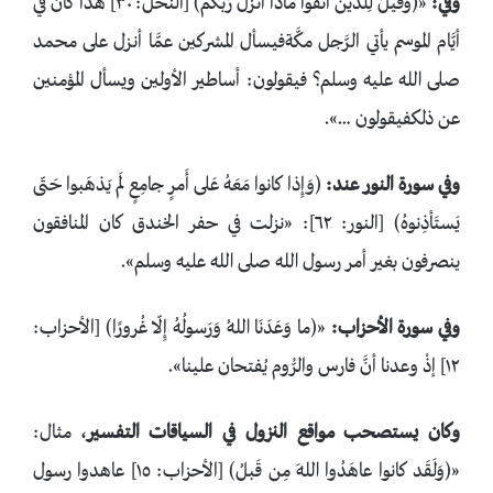
وفي:
«﴿وَقيلَ لِلَّذينَ اتَّقَوا ماذا أَنزَلَ رَبُّكُم﴾ [النحل: ٣٠] هذا كان في
أيَّام الموسم يأتي الرَّجل مكَّةفيسأل المشركين عمَّا أنزل على محمد
صلى الله عليه وسلم؟ فيقولون: أساطير الأولين ويسأل المؤمنين
عن ذلكفيقولون …».
وفي سورة النور عند:
﴿وَإِذا كانوا مَعَهُ عَلى أَمرٍ جامِعٍ لَم يَذهَبوا حَتّى
يَستَأذِنوهُ﴾ [النور: ٦٢]: «نزلت في حفر الخندق كان المنافقون
ينصرفون بغير أمر رسول الله صلى الله عليه وسلم».
وفي سورة الأحزاب:
«﴿ما وَعَدَنَا اللهُ وَرَسولُهُ إِلّا غُرورًا﴾ [الأحزاب:
١٢] إذْ وعدنا أنَّ فارس والرُّوم يُفتحان علينا».
وكان يستصحب مواقع النزول في السياقات التفسير
، مثال:
«﴿وَلَقَد كانوا عاهَدُوا اللهَ مِن قَبلُ﴾ [الأحزاب: ١٥] عاهدوا رسول