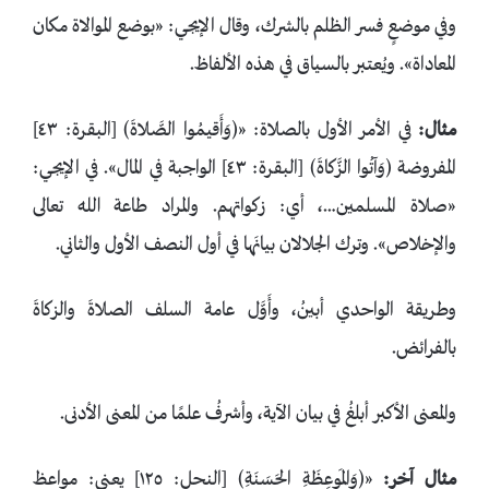
وفي موضعٍ فسر الظلم بالشرك، وقال الإيجي: «بوضع الموالاة مكان
المعاداة». ويُعتبر بالسياق في هذه الألفاظ.
مثال:
في الأمر الأول بالصلاة: «﴿وَأَقيمُوا الصَّلاةَ﴾ [البقرة: ٤٣]
المفروضة ﴿وَآتُوا الزَّكاةَ﴾ [البقرة: ٤٣] الواجبة في المال». في الإيجي:
«‌صلاة المسلمين…، أي: زكواتهم. والمراد طاعة الله تعالى
والإخلاص». وترك الجلالان بيانَها في أول النصف الأول والثاني.
وطريقة الواحدي أبينُ، وأَوَّل عامة السلف الصلاةَ والزكاةَ
بالفرائض.
والمعنى الأكبر أبلغُ في بيان الآية، وأشرفُ علمًا من المعنى الأدنى.
مثال آخر:
«﴿وَالمَوعِظَةِ الحَسَنَةِ﴾ [النحل: ١٢٥] يعني: مواعظ