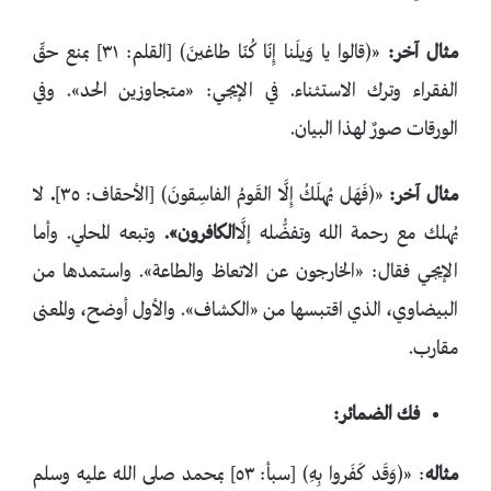
مثال آخر:
«﴿قالوا يا وَيلَنا إِنّا كُنّا طاغينَ﴾ [القلم: ٣١] بمنع حقِّ
الفقراء وترك الاستثناء. في الإيجي: «متجاوزين الحد». وفي
الورقات صورٌ لهذا البيان.
مثال آخر:
«﴿فَهَل يُهلَكُ إِلَّا القَومُ الفاسِقونَ﴾ [الأحقاف: ٣٥]
.
لا
يُهلك مع رحمة الله وتفضُّله إلَّا
الكافرون».
وتبعه المحلي. وأما
الإيجي فقال: «الخارجون عن الاتعاظ والطاعة». واستمدها من
البيضاوي، الذي اقتبسها من «الكشاف». والأول أوضح، والمعنى
مقارب.
فك الضمائر:
مثاله
: «﴿وَقَد كَفَروا بِهِ﴾ [سبأ: ٥٣] بمحمد صلى الله عليه وسلم