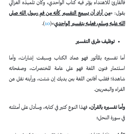
فالقارئ للاهتداء يؤثر فيه كتاب الواحدي، وكان تلميذه الغزالي
يقول: «
من أراد أن يسمع التفسير كأنه من فم رسول الله صلى
الله عليه وسلم، فعليه بتفسير الواحدي
»(
10
).
توظيف طرق التفسير
أما تفسيره بالمأثور فهو عماد الكتاب وسبقت إشارات، وأما
استثمار فنون اللغة فهو على عامة المختصرات، وصفحاته
شاهدة؛ فقلب أفانين اللغة بين يديك إن شئت، ورأيته نقل عن
الفراء والبصريين.
وأما تفسيره بالقرآن،
فهذا النوع كثير في كتابه، وسأدل على أمثلته
في سورة النحل
: