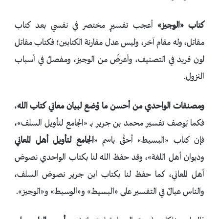
كتاب
«الوجيز
»
أعجب تفسيرٍ مختصر في نفسي بعد كتاب
مقاتل، وله مقام آخر، وليس عدل مقارنة الكتابين؛ فكتاب مقاتل
لون فريد في التصنيف، وأعرضُ من الوجيز، ومفصلٌ في أسباب
النزول.
ومصنفات الواحدي من أحسن ما وُضع لبيان معاني كتاب الله
،
فكما يُوصف تفسير محمد بن جرير بــ «الجامع لتأويل السلف»،
فإن كتاب «البسيط» أحقُّ باسم «
الجامع لتأويل أهل المعاني
وديوان أهل اللغة»، وقد حفظ الله لنا بكتاب الواحدي نصوصَ
أهل المعاني، كما حفظ لنا بكتاب ابن جرير نصوصَ السلف،
والناس عيالٌ في التفسير على «البسيط» و«الوسيط» و«الوجيز».