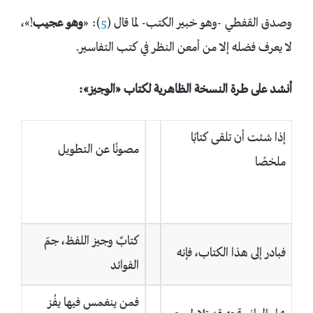
وصدق القفطي -وهو خبير الكتب- لما قال (
5
): «
وهو عجيب
!»،
لا يعرف فضله إلا من أمعن النظر في كتب التفاسير.
أنشد على
طرة النسخة الظاهرية لكتاب
«الوجيز»:
إذا شئت أن تلقى كتابًا
مصونًا عن التطويل
ملخصًا
كتابٌ وجيز اللفظ، جمّ
فبادر إلى هذا الكتاب، فإنه
الفوائد
فمن ينغمس فيها يفُز