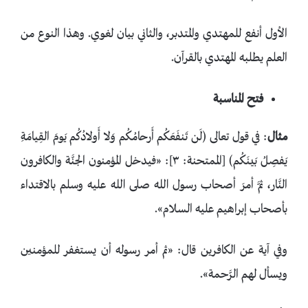
الأول أنفع للمهتدي والمتدبر، والثاني بيان لغوي. وهذا النوع من
العلم يطلبه المهتدي بالقرآن.
فتح المناسبة
مثال
: في قول تعالى ﴿لَن تَنفَعَكُم أَرحامُكُم وَلا أَولادُكُم يَومَ القِيامَةِ
يَفصِلُ بَينَكُم﴾ [الممتحنة: ٣]: «فيدخل المؤمنون الجنَّة والكافرون
النَّار، ثمَّ أمرَ أصحاب رسول الله صلى الله عليه وسلم بالاقتداء
بأصحاب إبراهيم عليه السلام».
وفي آية عن الكافرين قال: «ثم أمر رسوله أن يستغفر للمؤمنين
ويسأل لهم الرَّحمة».