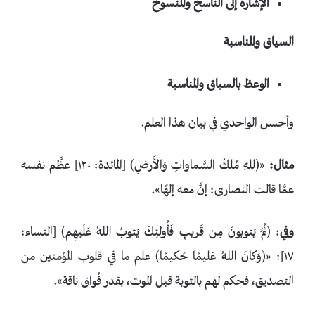
الإشارة إلى الناسخ والمنسوخ
السياق والمناسبة
الوعظ بالسياق والمناسبة
وأحسن الواحدي في بيان هذا العلم.
مثال:
«﴿للهِ مُلكُ السَّماواتِ وَالأَرضِ﴾ [المائدة: ١٢٠] عظَّم نفسه
عمَّا قالت النصارى: إنَّ معه إلهًا».
وفي
: ﴿ثُمَّ يَتوبونَ مِن قَريبٍ فَأُولئِكَ يَتوبُ اللهُ عَلَيهِم﴾ [النساء:
١٧]: «﴿وَكانَ اللهُ عَليمًا حَكيمًا﴾ علم ما في قلوب المؤمنين من
التصديق، فحكم لهم بالتوبة قبل الموت، بقدر فُواق ناقة».