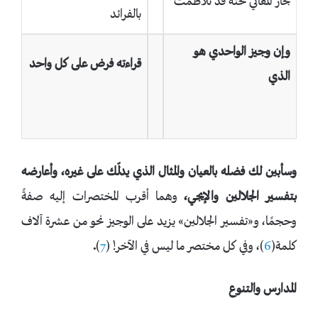
بحار المعاني تحته قد تلاطمت
بالفرائد
وإن وجيز الواحدي هو
قراءته فرض على كل واحد
الذي
وسأبين لك فضله بالعيان والمثال الذي يدلّك على غيره، وأعارضه
بتفسير الجلالين والإيجي،
وهما أقرب المختصرات إليه صفةً
وحجمًا، و«تفسير الجلالين» يزيد على الوجيز نحو من عشرة آلاف
كلمة(
6
)، وفي كل مختصر ما ليس في الآخر! (
7
)
.
المدارس والتنوع