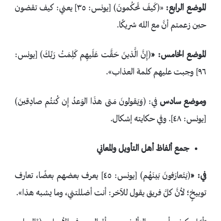
الموضع الرابع:
«﴿كَيفَ تَحكُمونَ﴾ [يونس: ٣٥] يعني: ‌كيف ‌تقضون
‌حين ‌زعمتم أنَّ مع الله شريكًا.
الموضع الخامس:
«
﴿إِنَّ الَّذينَ حَقَّت عَلَيهِم كَلِمَتُ رَبِّكَ﴾ [يونس:
٩٦] وجبت عليهم كلمة العذاب».
وموضع سادس
في: ﴿وَيَقولونَ مَتى هذَا الوَعدُ إِن كُنتُم صادِقينَ﴾
[يونس: ٤٨]. وفي حكايته إشكال.
جمع ألفاظ أهل التأويل والمعاني
في:
«
﴿يَتَعارَفونَ بَينَهُم﴾ [يونس: ٤٥] يعرف بعضهم بعضًا، تعارف
توبيخٍ؛ لأنَّ كلَّ فريق يقول للآخر: أنت أضللتني، وما يشبه هذا».