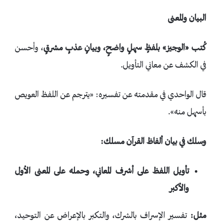
البيان والمعنى
كُتب
«الوجيز» بلفظٍ سهلٍ واضحٍ، وبيانٍ عذبٍ مشرقٍ
، وأحسن
في الكشف عن معاني التأويل.
قال الواحدي في مقدمته عن تفسيره: «يترجم عن اللفظ العويص
بأسهل منه».
وسلك في بيان ألفاظ القرآن مسلك:
تأويل اللفظ على أشرف المعاني، وحمله على المعنى الأول
والأكبر
مثل:
تفسير الإسراف بالشرك، والتكبر بالإعراض عن التوحيد،