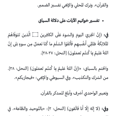
والقرآن». وترك المحلي والإيجي تفسيرَ الضمير.
تفسير خواتيم الآيات على دلالة السياق
في:
﴿إِنَّ الخِزيَ اليَومَ وَالسّوءَ عَلَى الكافِرينَ ۝ الَّذينَ تَتَوَفّاهُمُ
المَلائِكَةُ ظالِمي أَنفُسِهِم فَأَلقَوُا السَّلَمَ ما كُنّا نَعمَلُ مِن سوءٍ بَلى إِنَّ
اللَّهَ عَليمٌ بِما كُنتُم تَعمَلونَ﴾ [النحل: ٢٧-٢٨].
والختم بالسياق: «﴿إِنَّ اللَّهَ عَليمٌ بِما كُنتُم تَعمَلونَ﴾ [النحل: ٢٨].
من الشرك والتكذيب». وفي السيوطي والإيجي: «فيجازيكم».
وتعبير الواحدي أشرف وأبلغ للمدكر بالقرآن.
وفي:
﴿لا إِلهَ إِلّا أَنا فَاتَّقونِ﴾ [النحل: ٢]: «بالتَّوحيد والطَّاعة». في