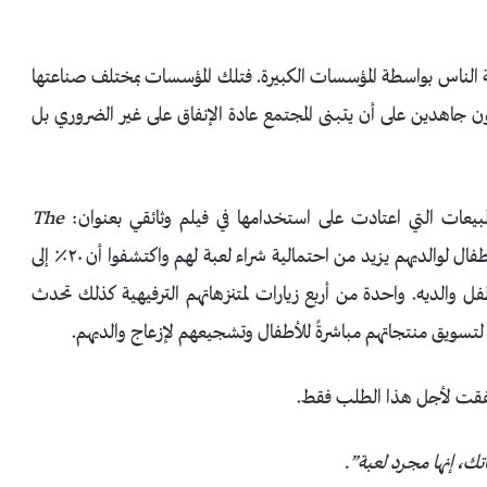
مة الناس بواسطة المؤسسات الكبيرة. فتلك المؤسسات بمختلف صناعتها
ون جاهدين على أن يتبنى المجتمع عادة الإنفاق على غير الضروري بل
بيعات التي اعتادت على استخدامها في فيلم وثائقي بعنوان:
The
، أجرى طاقمها دراسة أظهرت أن إزعاج الاطفال لوالديهم يزيد من احتمالية شراء لعبة لهم واكتشفوا أن ٢٠٪ إلى
ل والديه. واحدة من أربع زيارات لمتنزهاتهم الترفيهية كذلك تحدث
تسويق منتجاتهم مباشرةً للأطفال وتشجيعهم لإزعاج والديهم.
أُنفقت لأجل هذا الطلب فقط.
ك، إنها مجرد لعبة”.