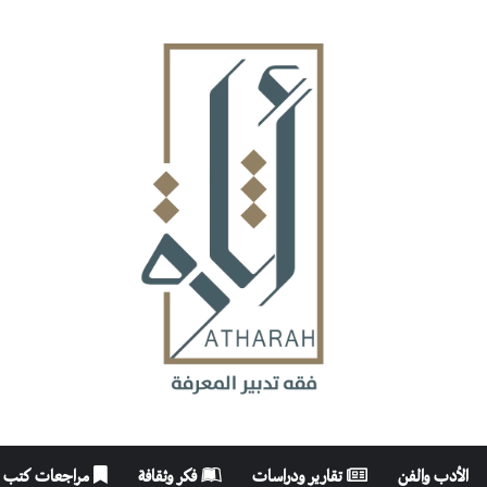
الأدب والفن
تقارير ودراسات
فكر وثقافة
مراجعات كتب