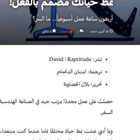
نمط حياتك مصمم بالفعل!
أربعون ساعة عمل أسبوعياً... ما السر؟
16 أكتوبر 2020
1
2٬509
6 دقائق
نشر: David | Raptitude
ترجمة: امتنان الدغيشم
تحرير: بلال الخصاونة
حصلتُ على عمل مجددًا بمرتب جيد في الصناعة الهندسية،
السفر.
وبما أنني عشت نمط حياة مختلفًا تماما عندما كنت مبتعد