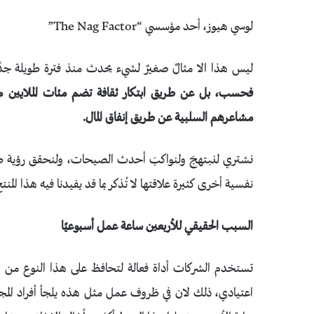
لوسي هيوز، أحد مؤسسي “The Nag Factor”
ليس هذا الا مثالٌ صغيرٌ لشيء يحدث منذ فترة طويلة جدً
فحسب، بل عن طريق ابتكار ثقافة تضم مئات الملايين من
مشاعرهم السلبية عن طريق إنفاق المال.
نشتري لنبتهجَ ولنواكبَ أحدث الصيحات، ولنحقق رؤية طفولت
نفسية أخرى كثيرة علاقتها لا تُذكر بما قد يفيدنا فيه هذا المنت
السبب الحقيقي للأربعين ساعة عمل أسبوعيًا
اعتيادي، ذلك لان في ظروف عمل مثل هذه يلجأ أفراد المجتم