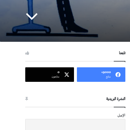
تابعنا
0
9000+
متابع
متابعون
النشرة البريدية
الإيميل