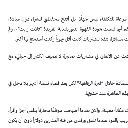
مراعاة للتكلفة، ليس جهلًا، بل أفتح محفظتي للشراء دون مبالاة،
م أنها ليست بجودة القهوة النيوزيلندية الفريدة “فلات وايت”-، ولم
افرًا، هذه المشتريات كانت أقلَ تهوراً وكنت أستمتع بها أكثر.
دث عن الإنفاق في مشتريات صغيرة لا تضيف الكثير إلى حياتي، مع
ق بسعادة خلال “فترة الرفاهية” لكن بعد قضاء تسعة أشهر بلا دخل في
لهذه الظاهرة عند حدوثها.
ةً معينة، والآن بعدما أصبحت موظفًا محترفاً يتلقى أجرًا وافراً،
غريب بالقوة عندما تنفق ورقتين من فئة العشرين دولاراً دون أن يكون