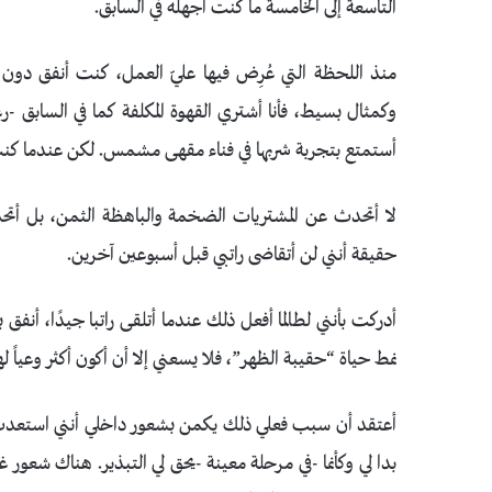
التاسعة إلى الخامسة ما كنت أجهله في السابق.
منذ اللحظة التي عُرِض فيها عليّ العمل، كنت أنفق دون 
وكمثال بسيط، فأنا أشتري القهوة المكلفة كما في السابق -رغ
أستمتع بتجربة شربها في فناء مقهى مشمس. لكن عندما كنت مس
لا أتحدث عن المشتريات الضخمة والباهظة الثمن، بل أتح
حقيقة أنني لن أتقاضى راتبي قبل أسبوعين آخرين.
أدركت بأنني لطالما أفعل ذلك عندما أتلقى راتبا جيدًا، أنف
نمط حياة “حقيبة الظهر”، فلا يسعني إلا أن أكون أكثر وعياً 
أعتقد أن سبب فعلي ذلك يكمن بشعور داخلي أنني استعدت مكان
بدا لي وكأنما -في مرحلة معينة -يحق لي التبذير. هناك شعور 