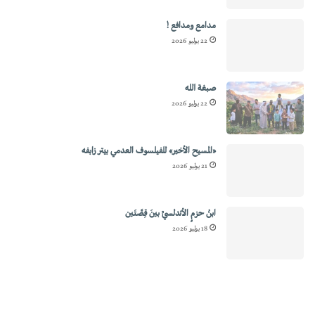
مدامع ومدافع !
22 يوليو 2026
صبغة الله
22 يوليو 2026
«المسيح الأخير» للفيلسوف العدمي بيتر زابفه
21 يوليو 2026
ابنُ حزمٍ الأندلسيِّ بينَ قِصَّتَين
18 يوليو 2026