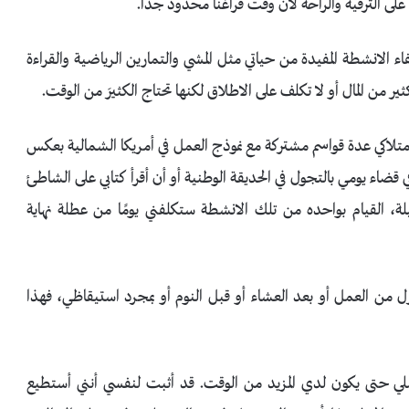
ء على الترفيه والراحة لأن وقت فراغنا محدود جدًا.
 الانشطة المفيدة من حياتي مثل المشي والتمارين الرياضية والقراءة
ير من المال أو لا تكلف على الاطلاق لكنها تحتاج الكثيرَ من الوقت.
متلاكي عدة قواسم مشتركة مع نموذج العمل في أمريكا الشمالية بعكس
اء يومي بالتجول في الحديقة الوطنية أو أن أقرأ كتابي على الشاطئ
ة، القيام بواحده من تلك الانشطة ستكلفني يومًا من عطلة نهاية
زل من العمل أو بعد العشاء أو قبل النوم أو بمجرد استيقاظي، فهذا
ي حتى يكون لدي المزيد من الوقت. قد أثبت لنفسي أنني أستطيع