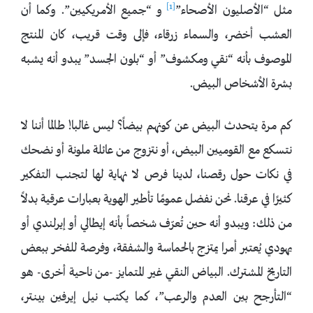
[1]
مثل “الأصليون الأصحاء”
و “جميع الأمريكيين”. وكما أن
العشب أخضر، والسماء زرقاء، فإلى وقت قريب، كان المنتج
الموصوف بأنه “نقي ومكشوف” أو “بلون الجسد” يبدو أنه يشبه
بشرة الأشخاص البيض.
كم مرة يتحدث البيض عن كونهم بيضاً؟ ليس غالبا! طالما أننا لا
نتسكع مع القوميين البيض، أو نتزوج من عائلة ملونة أو نضحك
في نكات حول رقصنا، لدينا فرص لا نهاية لها لتجنب التفكير
كثيرًا في عرقنا. نحن نفضل عمومًا تأطير الهوية بعبارات عرقية بدلاً
من ذلك: ويبدو أنه حين تُعرّف شخصاً بأنه إيطالي أو إيرلندي أو
يهودي يُعتبر أمرا يمتزج بالحماسة والشفقة، وفرصة للفخر ببعض
التاريخ المشترك. البياض النقي غير المتمايز -من ناحية أخرى- هو
“التأرجح بين العدم والرعب”، كما يكتب نيل إيرفين بينتر،