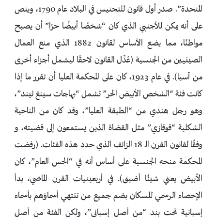
المتحدة”. صدر أول قانون للتجنيس في البلاد عام 1790، وينص
على أنه يمكن للأجنبي الذي كان “شخصًا أبيضًا حرًا” أن يصبح
مواطنًا، مما يضع الأساس لقانون 1882 الذي منع العمال
الصينيين من الجنسية (عُدِّل القانون لاحقًا ليشمل أجزاء أخرى
من آسيا). في عام 1923، كان على المحكمة العليا أن تقرر ما إذا
كانت فئة “الشخص الأبيض الحر” تشمل “بهاجات سينغ ثيند”،
وهو رجل هندي من “الطبقة العليا”، وقد كان من الناحية
الشكلية “قوقازي” مثل القضاة الذين يستمعون إلى قضيته، و
وفقًا لقانون القرن الـ 18 الزائف الذي حدد هذه الفئات. (رفضت
المحكمة منحه الجنسية على أساس أنه في “الحس العام”، كان
الأبيض يعني شيئًا أضيق). في أربعينيات القرن الماضي، بدأ
الإحصاء الرسمي للسكان بضم جميع من تنتهي أسماؤهم بأسماء
إسبانية تحت بند “من أصل إسباني”، ولكن الفئة من أصل