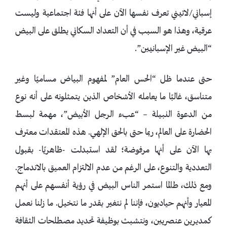
إسباني/لاتيني تعرف نفسها الآن على أنها فئة اجتماعية وليست
عرقية، وهذا هو السبب في أن التعداد السكاني يطلق على البيض
“البيض غير الإسبانيين”.
حتى عندما ظل “الحس العام” لمفهوم البياض مساميًا وغير
متناسق، غالبًا ما يعامله الأشخاص الذين يتمثلونه على أنه نوع
من الدعوة النبيلة – “عبء الرجل الأبيض”، مهمة لبسط
الحضارة على العالم، ربما حتى بالحق الإلهي. هذه المعتقدات معترف
بها الآن على أنها مرفوضة؛ لقد استبدلت -ظاهريًا- بقبول
التعددية والتنوع، على الرغم من عدم الالتزام العميق بالاندماج.
ومع ذلك، طالما استمر الناس البيض في رؤية أنفسهم على أنهم
المعيار وأنهم حياديون، فإننا لم نتغير بقدر ما نتخيل. ما زلنا نعمل
كمديرين عنصريين، ونتشبث بوظيفة تحديد مصطلحات الثقافة