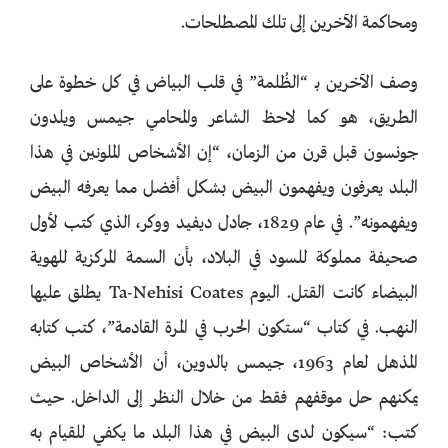
ومحاكمة الآخرين إلى تلك المصطلحات.
وصف الآخرين بـ “الظُلمة” في قلب البياض في كل خطوة على
الطريق، هو كما لاحظ الشاعر والمحامي جيمس ويلدون
جونسون قبل قرن من الزمان، “إن الأشخاص الملونين في هذا
البلد يعرفون ويفهمون البيض بشكل أفضل مما يعرفه البيض
ويفهمونه”. في عام 1829، جادل ديفيد ووكر، الذي كتب لأول
صحيفة مملوكة للسود في البلاد، بأن السمة المركزية للهوية
البيضاء كانت القتل. اليوم Ta-Nehisi Coates يطلق عليها
النهب. في كتاب “ستكون الحرب في المرة القادمة”، كتب كتابه
المذهل لعام 1963، جيمس بالدوين، أن الأشخاص البيض
يمكنهم حل موقفهم فقط من خلال النظر إلى الداخل. حيث
كتب: “سيكون لدى البيض في هذا البلد ما يكفي للقيام به