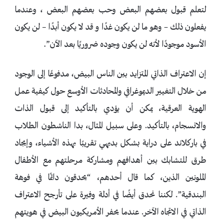
لتعلم قبول بعضهم البعض وحب بعضهم البعض ، وعندما
يفعلون ذلك – وهو ما لن يكون غدًا و قد لا يكون أبدًا – لن يكون
الأسود موجودًا لأنه لن يكون وجوده ضروريًا بعد الآن”.
إن الاعتراف الذاتي المتزايد بين الناس البيض، مدفوعًا إلى الوجود
من خلال التغيير الديموغرافي والمحادثات الأوسع حول كيفية عمل
الهوية العرقية، يمكن أن يؤدي بالتأكيد إلى قبول الذات
والانسجام، بالتأكيد. وعلى سبيل المثال، بدا الناشطون الطلاب
في باركلاند على دراية بشكل بديهي تقريبًا بهذه الأشياء، وإيجاد
طرق للتشابك بين أهدافهم ومشاركة مرحلتهم مع الأطفال
الملونين الذين، كما قال أحدهم، “يحدقون دائمًا في فوهة
البندقية”. لكننا نحدق أيضًا في أدلة وفيرة على تأرجح الاعتراف
الذاتي في الاتجاه الآخر. عندما يحفر الأمريكيون البيض في هويتهم