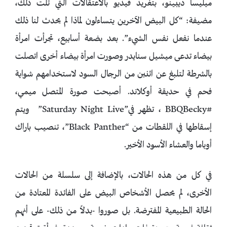
ميليسا ديبينو، بتغريد فيديو بالاعتقالات التي تلت ذلك،
مضيفة: “كل البيض الآخرين يتساءلون لماذا لم يحدث لنا ذلك
عندما نفعل نفس الشيء”. بعد بضعة أسابيع، تجرأت امرأة
بيضاء تدعى ميشيل سنايدر وصورت امرأة بيضاء أخرى اتصلت
بالشرطة لتلبغ عن اثنين من الرجال السود لاستخدامهم شواية
فحم في حديقة أوكلاند. أصبحت صورة المتصل ميمي،
#BBQBecky ، تظهر في”Saturday Night Live” ويتم
إسقاطها في اللقطات من “Black Panther”، تنصيب باراك
أوباما والعشاء الأسود الأخير.
في كل من هذه الحالات، بالإضافة إلى سلسلة من الحالات
الأخرى، لم يحصل الأشخاص البيض على الفائدة المعتادة من
الحالة الطبيعية المفترضة. بل صوروا -بدلاً من ذلك- على أنهم