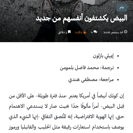
عام
البيض يكشتفون أنفسهم من جديد
26 سبتمبر 2020
0
1٬585
5 دقائق
إيميلي بازلون
ترجمة: محمد فاضل بلمومن
مراجعة: مصطفى هندي
إن كونك أبيضاً في أمريكا يعتبر -منذ فترة طويلة- على الأقل من
قِبل البيض- أمراً مألوفًا جدًا بحيث صار لا يستدعي الاهتمام
حتى. إنها الهوية الافتراضية، إنه المُلصق الثقافي -إنها الشيء الذي
يوصف باستخدام استعارات رقيقة مثل الحليب والفانيليا ورموز