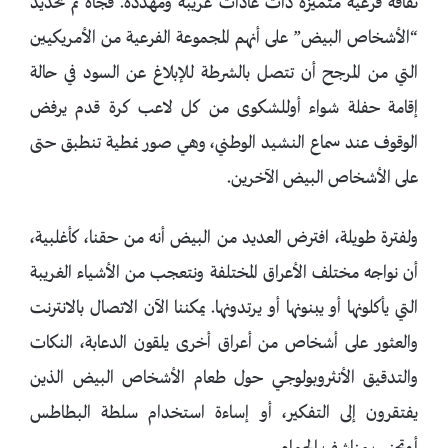
ثقافة فرعية متميزة ذات عادات غريبة ومهددة. فجأة تم تحديد
“الأشخاص البيض” على أنهم المجموعة الفرعية من الأمريكيين
التي من المرجح أن تتصل بالشرطة للإبلاغ عن السود في حالة
إقامة حفلة شواء أوللشكوى من كل لاعب كرة قدم يرفض
الوقوف عند سماع النشيد الوطني، وهي صور نمطية تنطبق حتى
على الأشخاص البيض الآخرين.
ولفترة طويلة، افترض العديد من البيض أنه من حقنا، كأغلبية،
أن نواجه مختلف الأعراق المختلفة ونتعجب من الأشياء الغريبة
التي يأكلونها أو يبنونها أو يرتدونها. يمكننا الآن الاتصال بالانترنت
والعثور على أشخاص من أعراق أخرى يلقون الدعابة، النكات
والتدقيق الأنثروبولوجي حول طعام الأشخاص البيض الذين
يفتقرون إلى التفكير، أو إساءة استخدام سلطة البطاطس