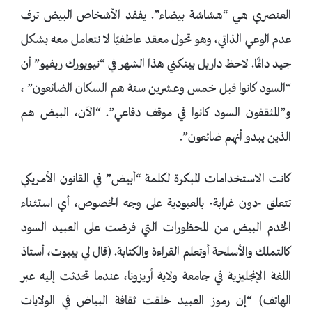
العنصري هي “هشاشة بيضاء”. يفقد الأشخاص البيض ترف
عدم الوعي الذاتي، وهو تحول معقد عاطفيًا لا نتعامل معه بشكل
جيد دائمًا. لاحظ داريل بينكني هذا الشهر في “نيويورك ريفيو” أن
“السود كانوا قبل خمس وعشرين سنة هم السكان الضائعون” ،
و”المثقفون السود كانوا في موقف دفاعي”. “الآن، البيض هم
الذين يبدو أنهم ضائعون”.
كانت الاستخدامات المبكرة لكلمة “أبيض” في القانون الأمريكي
تتعلق -دون غرابة- بالعبودية على وجه الخصوص، أي استثناء
الخدم البيض من المحظورات التي فرضت على العبيد السود
كالتملك والأسلحة أوتعلم القراءة والكتابة. (قال لي بيبوت، أستاذ
اللغة الإنجليزية في جامعة ولاية أريزونا، عندما تحدثت إليه عبر
الهاتف) “إن رموز العبيد خلقت ثقافة البياض في الولايات