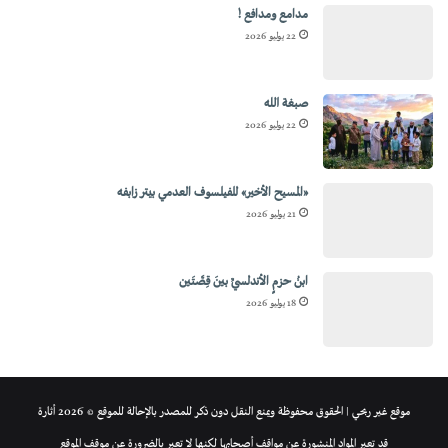
مدامع ومدافع !
22 يوليو 2026
صبغة الله
22 يوليو 2026
«المسيح الأخير» للفيلسوف العدمي بيتر زابفه
21 يوليو 2026
ابنُ حزمٍ الأندلسيِّ بينَ قِصَّتَين
18 يوليو 2026
موقع غير ربحي | الحقوق محفوظة ويمنع النقل دون ذكر للمصدر بالإحالة للموقع © 2026 أثارة
قد تعبر المواد المنشورة عن مواقف أصحابها لكنها لا تعبر بالضرورة عن موقف الموقع