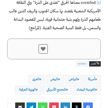
[1]
cornfed معناها الحرفي “تغذى على الذرة” وفي الثقافة
الأمريكية الشعبية يقصد بها سكان الجنوب والريف الذين غالب
طعامهم الذرة ولهم بنية جثمانية قوية، ليس المقصود البدانة
والسمن، بل فقط البنية الصحية الفتية. (المراجع)
المصدر
nytimes
أمريكا
البياض
البيض
العرق
القومية البيضاء
المجتمع الأمريكي
الهوية العرقية
لينكدإن
‫Pocket
واتساب
تيلقرام
مشاركة عبر البريد