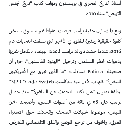
أستاذ التاريخ الفخري في برينستون ومؤلف كتاب “تاريخ الجنس
الأبيض” سنة 2010.
ومع ذلك، فإن حقبة ترامب فرضت اعترافًا غير مسبوق بالبيض
كقوة حقيقية ومثيرة للقلق. في الأشهر التي سبقت انتخابات عام
2016، عندما حشد دونالد ترامب قاعدته البيضاء بالكامل تقريبًا
بدعوات لحظر المسلمين وترحيل “الهنود الفاسدين”، حتى أن
صحيفة Politico تساءلت: “ما الذي يجري مع الأمريكيين
البيض؟” ظهرت لأول مرة بودكاست NPR “Code Switch”
بحلقة بعنوان “هل يمكننا التحدث عن البياض؟” منذ حصل
ترامب على 58 في المائة من أصوات البيض، وأصبحنا -نحن
البيض- موضوعا تحليلات الصحف والمجلات حول الاستياء
العرقي، والخوف من تراجع الوضع والقلق الاقتصادي المفترض.