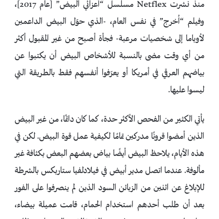
منذ نشرت Netflex مسلسل “أعزائي البيض” [عام 2017]،
وفيلم “اُخرج” في نفس العام، -الذي حوّل البيض الداعمين
لأوباما إلى شخصيات مرعبة- فجأة أصبح من غير المقبول أكثر
من أي وقت مضى بالنسبة للأشخاص البيض أن يكتبوا عن
بياضهم العرقي في أمريكا أو يعرّفوا أنفسهم فقط بالطريقة التي
ليسوا عليها.
يأتي الكثير من الفحص الأكثر حدة، كما كان دائمًا، من غير البيض
الذين أمضوا قرونًا مدركين تمامًا لكيفية عمل قوة البيض. لكن في
هذه الأيام، يلاحظ البيض أيضًا بياض بعضهم البعض بكثافة غير
مألوفة. عندما اتصل مدير أبيض في فيلادلفيا ستاربكس بالشرطة
للإبلاغ عن اثنين من الزبائن السود الذين لم ينصرفوا على الفور
بعد أن طلب أحدهم استخدام الحمام، قامت عميلة بيضاء،