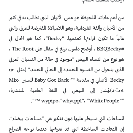
أوتجنب مناشف الحمام.
من أهم عاداتنا الملحوظة هو عمى الألوان الذي نطالب به في كثير
من الأحيان وألفة الفردانية، وهو اللامبالاة المفترضة للعرق والتي
غالباً ما تكون قراءتها كعدمها. “Becky”، كما هو الحال في
#BBQBecky ، أوضح دامون يونغ في مقال على The Root ،
هو نوع من النساء البيض “موجود في حالة من النسيان العرقي
الذي يتحول من القسوة المتعمدة إلى التعالي المتعمد.” (مثل ur-
Becky الأصلي في مقدمة “” Baby Got Back للسير Mix-
a-Lot).يُشار إلى البيض في اللغة العامية المنتشرة:
“”wypipo،”whytppl”، “WhitePeople ™”.
المساحات التي نسيطر عليها دون تفكير هي “مساحات بيضاء”.
إن الدفاعات الساخطة التي قد نعرضها عندما نواجه الصراع