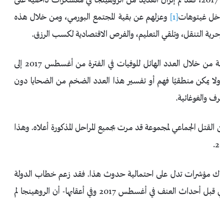
وفيما يتعلق بمرحلة التحضير السابقة لأعمال العنف في عام 2017، فقد تم إنزال العديد من الروهينجا في معسكرات داخلية على
اخل غيتوهات
[1]
وعزلهم عن بقية المجتمع البورمي، ومن خلال هذه
حرية التنقل، وتلقي التعليم، والفرص الاقتصادية لكسب الرزق.
ويمكن استنتاج العديد من المؤشرات الدالة على هذه المرحلة من خلال العدد الهائل للوفيات في الفترة من أغسطس 2017 إلى
أكثر من 9000 من الروهينجا. ولا يمكن منطقيًا فهم أو تفسير هذا العدد الضخم من الضحايا دون
ف والغوغائية.
ن القتل الجماعي لمجموعة قد مرت بجميع المراحل المذكورة أعلاه. وهذا
 أن هناك مؤشرات تدل على احتمالية حدوث هذا. فقد زعم خطاب الدولة
-الذي روج له الجيش وكذلك رئيسة الوزراء أونغ سان سو كي قبل أحداث العنف في أغسطس 2017 وفي أعقابها- أن الروهينجا لم