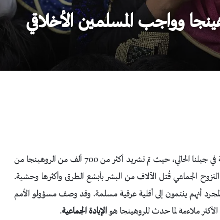
وهينجا وواجب المسلمين الأخلاقي
تُعد أزمة لاجئي الروهينجا واحدة من أكبر الكوارث الإنسانية في جيلنا الحالي، حيث تم تشريد أكثر من 700 ألف من الروهينجا من
 منذ أغسطس2017. وفي أثناء هذا النزوح الجماعي قُتل الآلاف من البشر بأبشع الطرق وأكثرها وحشية.
لمجرد أنهم ينتمون إلى أقلية عرقية مسلمة. وقد وصف مسؤولو الأمم
الأكثر ملاءمة لما حدث للروهينجا هو
الإبادة الجماعية
.