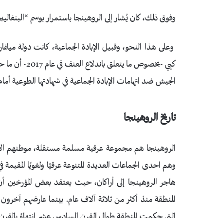
وفوق ذلك، كان يُشار إلى الروهينجا باستمرار بوسم “البنغاليي
وعلى هذا النحو، وقبيل الإبادة الجماعية، كانت دولة ميانما
كيي -بخصوص ما 
الجيش ضد اتهامات الإبادة الجماعية في شهادتها الطوعية أما
تاريخ الروهينجا
الروهينجا هم مجموعة عرقية مسلمة مستقلة، موطنهم الأصلي ف
وهم احدى الجماعات العديدة المتنوعة عرقيًا ولغويًا المقيمة ف
هاجر الروهينجا إلى أراكان، حيث يعتقد بعض المؤرخين أن
المنطقة منذ أكثر من ثلاثة آلاف عام. بينما عارضهم آخرون
التي حكمت المنطقة طوال القرن السادس عشر انتهاءً بالقرن 