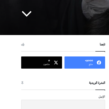
تابعنا
0
9000+
متابع
متابعون
النشرة البريدية
الإيميل