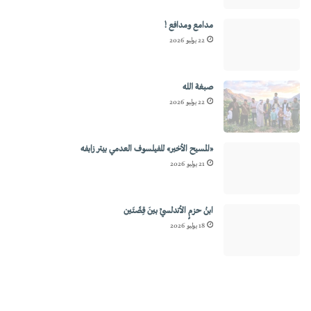
مدامع ومدافع !
22 يوليو 2026
صبغة الله
22 يوليو 2026
«المسيح الأخير» للفيلسوف العدمي بيتر زابفه
21 يوليو 2026
ابنُ حزمٍ الأندلسيِّ بينَ قِصَّتَين
18 يوليو 2026