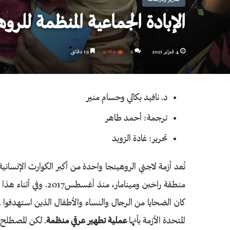
الإبادة الجماعية المنظمة للر
4 فبراير 2021
1
2٬769
19 دقائق
د. نافيد بكالي وحسام منير
ترجمة: أحمد طاهر
تحرير: غادة الزويد
منطقة راخين ومينامار،
كان الضحايا من الرجال والنساء والأطفال الذين استهدفوا 
المتحدة الأزمة بأنها
عملية تطهير عرقي منظمة
. لكن المصطلح 