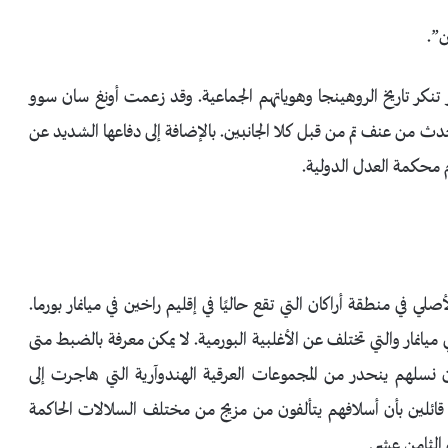
ن”.
ر تنكر تاريخ الروهينجا وهوياتهم الجماعية. وقد زعمت أونغ سان سوو
يتعلق باندلاع العنف في عام 2017- أن ما حدث من عنف تم من قبل كلا الجانبين. بالإضافة إلى دفاعها الشديد عن
م محكمة العدل الدولية.
ي منطقة أراكان التي تقع حاليًا في إقليم راخين في ميانمار بورما.
ي ميانمار والتي تختلف عن الأغلبية البورمية. لا يمكن معرفة بالضبط متى
 نسلهم ينحدر من المجموعات العرقية الهندوآرية التي هاجرت إلى
 قائلين بأن أسلافهم يتألفون من مزيج من مختلف السلالات الحاكمة
الثامن عشر.