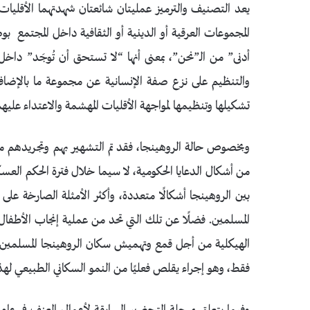
يعد التصنيف والترميز عمليتان شائعتان شهدتهما الأقليا
المجموعات العرقية أو الدينية أو الثقافية داخل المجتمع 
أدنى” من الـ”نحن”، بمعنى أنها “لا تستحق أن تُوجَد” داخ
والتنظيم على نزع صفة الإنسانية عن مجموعة ما بالإضافة إ
تشكيلها وتنظيمها لمواجهة الأقليات المهشمة والاعتداء عليهم
وبخصوص حالة الروهينجا، فقد تم التشهير بهم وتجريدهم من
من أشكال الدعايا الحكومية، لا سيما خلال فترة الحكم الع
بين الروهينجا أشكالًا متعددة، وأكثر الأمثلة الصارخة على 
المسلمين. فضلًا عن تلك التي تحد من عملية إنجاب الأطفال
الهيكلية من أجل قمع وتهميش سكان الروهينجا المسلمين،
فقط، وهو إجراء يقلص فعليًا من النمو السكاني الطبيعي لهذه 