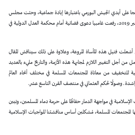
ة ضد الروهينجا على أيدي الجيش البورمي باعتبارها إبادة جماعية، وحثت مجلس
الأمن الدولي على اتخاذ إجراءات. وفي الآونة الأخيرة، في نوفمبر 2019، رفعت غامبيا دعوى قضائية أمام محكمة العدل الدولية في
 أشعلت فتيل هذه المأساة المروعة، وعلاوة على ذلك سيناقش المقال
ل من أجل التغيير اللازم لمجابهة هذه الأزمة، والتاريخ مليء بالعديد
ية للتخفيف من معاناة المجتمعات المسلمة في مختلف أنحاء العالم
راشدة ـ وصولًا لحكم العثماني في منتصف القرن التاسع عشر.
 الإسلامية في مواجهة الدمار حفاظًا على حرمة دماء المسلمين، وتبين
منها المجتمعات المسلمة، مُشكلين أساس مناقشتنا للواجبات الإسلامية