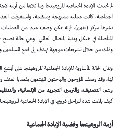
لم تحدث الإبادة الجماعية للروهينجا وما تلاها من أزمة لا
الجماعية، كانت عملية ممنهجة ومنظمة، واستغرقت العديد
نشرها مركز (يقين)، فإنه يمكن وصف عدد من العمليات التي
المتأصلة في هيكل وبنية المخيال العالمي -وهي حالة تصبح في
وذلك من خلال تشريعات موجهة تهدف إلى قمع المسلمين و
وتدل الحالة المأساوية للإبادة الجماعية للروهينجا على أبشع ا
لها، وقد وصف المؤرخون والباحثون المهتمون بقضايا العنف والص
وهم:
التصنيف، والترميز، التجريد من الإنسانية، والتنظيم،
كيف بلغت هذه المراحل ذروتها في الإبادة الجماعية للروهينجا 
أزمة الروهينجا وقضية الإبادة الجماعية