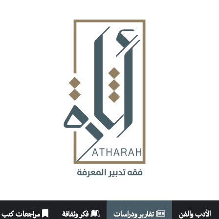
الأدب والفن
تقارير ودراسات
فكر وثقافة
مراجعات كتب