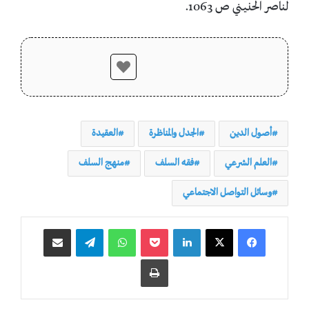
لناصر الحنيني ص 1063.
أصول الدين
الجدل والمناظرة
العقيدة
العلم الشرعي
فقه السلف
منهج السلف
وسائل التواصل الاجتماعي
لينكدإن
‫Pocket
واتساب
تيلقرام
مشاركة عبر البريد
طباعة