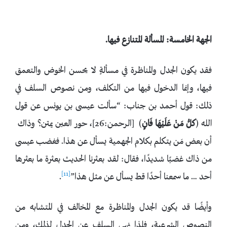
الجهة الخامسة: المسألة المتنازع فيها.
فقد يكون الجدل والمناظرة في مسألةٍ لا يحسن الخوض والتعمق
فيها، وإنما الدخول فيها من التكلف، ومن نصوص السلف في
ذلك: قول أحمد بن جناب: “سألت عيسى بن يونس عن قول
الله ﴿
ك
لُّ مَنْ عَلَيْهَا فَانٍ
﴾
[الرحمن:26]، حور العين يمتن؟ وذاك
أن بعض مَن يتكلم بكلام الجهمية يسأل عن هذا. فغضب عيسى
من ذاك غضبًا شديدًا، فقال: لقد بعثرنا الحديث بعثرة ما بعثرها
[11]
أحد … ما سمعنا أحدًا قط يسأل عن مثل هذا”
.
وأيضًا قد يكون الجدل والمناظرة مع المخالف في المتشابه من
النصوص الشرعية، فلذا نهى السلف عن الجدل لذلك، ومن