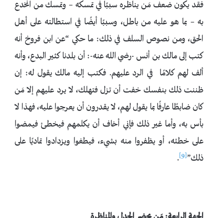
فقد يكون ضعف مَن يناظره سببًا في تمسكه – وتمسك من انخدع
به – بما هو عليه من باطل، وسببًا أيضًا في استطالته على أهل
الحق، ومن نصوص السلف في ذلك: ما حكي “عن ابن فروخ أنه
كتب إلى مالك بن أنس -رضي الله عنه-: أن بلدنا كثير البدع، وأنه
ألف لهم كلامًا في الرد عليهم. فكتب إليه مالك يقول له: إن
ظننت ذلك بنفسك خفت أن تزل فتهلك، لا يرد عليهم إلا مَن
كان ضابطًا عارفًا بما يقول لهم، لا يقدرون أن يعرجوا عليه، فهذا لا
بأس به، وأما غير ذلك فإني أخاف أن يكلمهم فيخطئ فيمضوا
على خطئه، أو يظفروا منه بشيء، فيطغوا ويزدادوا تماديًا على
[9]
ذلك”
.
الجهة الرابعة: مَن يحضر الجدل والمناظرة