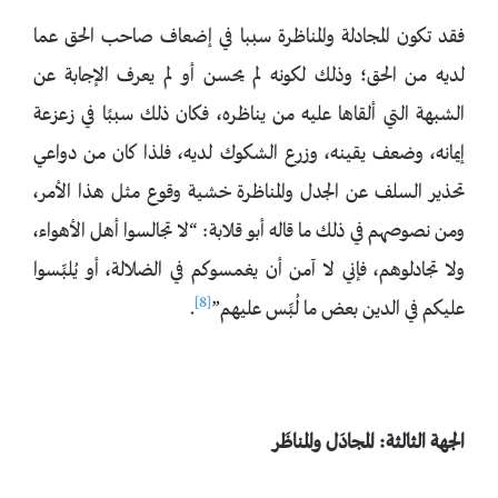
فقد تكون المجادلة والمناظرة سببا في إضعاف صاحب الحق عما
لديه من الحق؛ وذلك لكونه لم يحسن أو لم يعرف الإجابة عن
الشبهة التي ألقاها عليه من يناظره، فكان ذلك سببًا في زعزعة
إيمانه، وضعف يقينه، وزرع الشكوك لديه، فلذا كان من دواعي
تحذير السلف عن الجدل والمناظرة خشية وقوع مثل هذا الأمر،
ومن نصوصهم في ذلك ما قاله أبو قلابة: “لا تجالسوا أهل الأهواء،
ولا تجادلوهم، فإني لا آمن أن يغمسوكم في الضلالة، أو يُلبِّسوا
[8]
عليكم في الدين بعض ما لُبِّس عليهم”
.
الجهة الثالثة: المجادَل والمناظَر