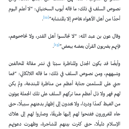
نصوص السلف في ذلك: ما قاله أيوب السختياني: “لا أعلم اليوم
[12]
أحدًا من أهل الأهواء يخاصم إلا بالمتشابه”
.
وقال عون بن عبد الله: “لا تجالسوا أهل القدر، ولا تخاصموهم،
[13]
فإنهم يضربون القرآن بعضه ببعض”
.
وأيضًا قد يكون الجدل والمناظرة سببًا في نشر مقالة المخالفين
وشبههم، ومن نصوص السلف في ذلك: ما قاله اللالكائي: “فما
جني على المسلمين جناية أعظم من مناظرة المبتدعة، ولم يكن
لهم قهر ولا ذل أعظم مما تركهم السلف على تلك الجملة يموتون
من الغيظ كمدًا ودردا، ولا يجدون إلى إظهار بدعتهم سبيلًا، حتى
جاء المغرورون ففتحوا لهم إليها طريقًا، وصاروا لهم إلى هلاك
الإسلام دليلًا، حتى كثرت بينهم المشاجرة، وظهرت دعوتهم