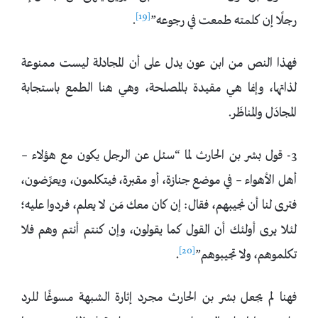
[19]
رجلًا إن كلمته طمعت في رجوعه”
.
فهذا النص من ابن عون يدل على أن المجادلة ليست ممنوعة
لذاتها، وإنما هي مقيدة بالمصلحة، وهي هنا الطمع باستجابة
المجادَل والمناظَر.
3- قول بشر بن الحارث لما “سئل عن الرجل يكون مع هؤلاء –
أهل الأهواء – في موضع جنازة، أو مقبرة، فيتكلمون، ويعرِّضون،
فترى لنا أن نجيبهم، فقال: إن كان معك مَن لا يعلم، فردوا عليه؛
لئلا يرى أولئك أن القول كما يقولون، وإن كنتم أنتم وهم فلا
[20]
تكلموهم، ولا تجيبوهم”
.
فهنا لم يجعل بشر بن الحارث مجرد إثارة الشبهة مسوغًا للرد