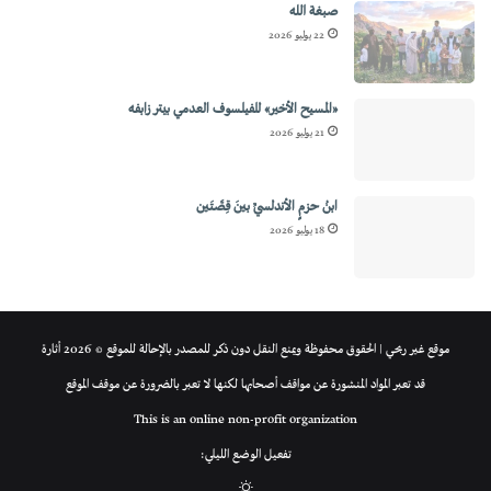
صبغة الله
22 يوليو 2026
«المسيح الأخير» للفيلسوف العدمي بيتر زابفه
21 يوليو 2026
ابنُ حزمٍ الأندلسيِّ بينَ قِصَّتَين
18 يوليو 2026
موقع غير ربحي | الحقوق محفوظة ويمنع النقل دون ذكر للمصدر بالإحالة للموقع © 2026 أثارة
قد تعبر المواد المنشورة عن مواقف أصحابها لكنها لا تعبر بالضرورة عن موقف الموقع
This is an online non-profit organization
تفعيل الوضع الليلي:
الوضع