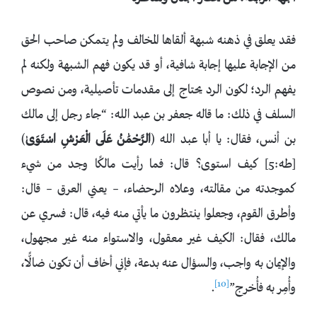
فقد يعلق في ذهنه شبهة ألقاها المخالف ولم يتمكن صاحب الحق
من الإجابة عليها إجابة شافية، أو قد يكون فهم الشبهة ولكنه لم
يفهم الرد؛ لكون الرد يحتاج إلى مقدمات تأصيلية، ومن نصوص
السلف في ذلك: ما قاله جعفر بن عبد الله: “جاء رجل إلى مالك
بن أنس، فقال: يا أبا عبد الله ﴿
الرَّحْمَٰنُ عَلَى الْعَرْشِ اسْتَوَىٰ
﴾
[طه:5] كيف استوى؟ قال: فما رأيت مالكًا وجد من شيء
كموجدته من مقالته، وعلاه الرحضاء، – يعني العرق – قال:
وأطرق القوم، وجعلوا ينتظرون ما يأتي منه فيه، قال: فسري عن
مالك، فقال: الكيف غير معقول، والاستواء منه غير مجهول،
والإيمان به واجب، والسؤال عنه بدعة، فإني أخاف أن تكون ضالًّا،
[10]
وأُمِر به فأُخرج”
.