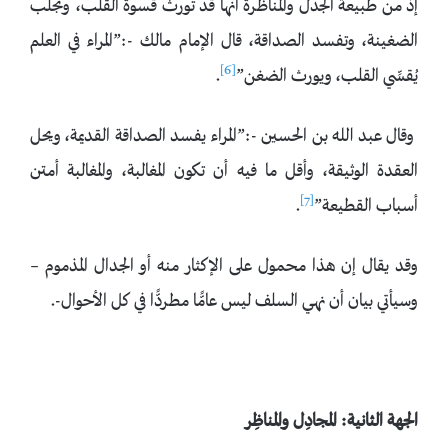
إذ من طبيعة الجدل والمناظرة أنها قد تورث قسوة القلب، وتجلب
الضغينة، وتفسد الصداقة، قال الإمام مالك -:”المراء في العلم
[6]
يُقسِّي القلب، ويورث الضغن”
.
وقال عبد الله بن الحسين -:”المراء يفسد الصداقة القديمة، ويحل
العقدة الوثيقة، وأقل ما فيه أن تكون المغالبة، والمغالبة أمتن
[7]
أسباب القطيعة”
.
وقد يقال إن هذا محمول على الإكثار منه أو الجدال المذموم –
وسيأتي بيان أن نهي السلف ليس عامًّا مطردًّا في كل الأحوال-.
الجهة الثانية: المجادِل والمناظِر