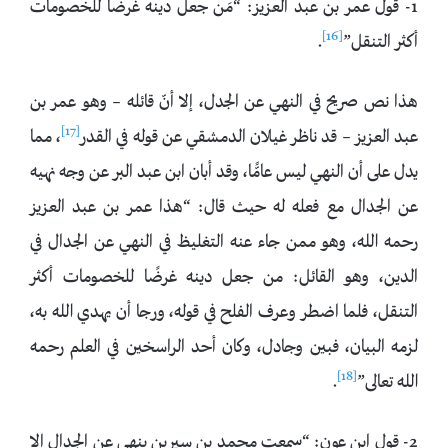
1- قول عمر بن عبد العزيز: “مَن جعل دينه غرضًا للخصومات
[16]
أكثر التنقل”
.
هذا نص صريح في النهي عن الجدل، إلا أنّ قائله – وهو عمر بن
[17]
عبد العزيز – قد ناظر غيلان الدمشقي عن قوله في القدر
، مما
يدل على أن النهي ليس عامًّا، وقد أبان ابن عبد البر عن وجه نهيه
عن الجدال مع فعله له حيث قال: “هذا عمر بن عبد العزيز
رحمه الله، وهو ممن جاء عنه التغليظ في النهي عن الجدال في
الدين، وهو القائل: من جعل دينه غرضًا للخصومات أكثر
التنقل، فلما اضطر وعرف الفلح في قوله، ورجا أن يهدي الله به،
لزمه البيان، فبين وجادل، وكان أحد الراسخين في العلم رحمه
[18]
الله تعالى”
.
2- قول ابن عون: “سمعت محمد بن سيرين ينهى عن الجدال إلا