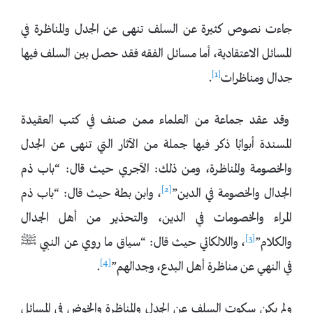
جاءت نصوص كثيرة عن السلف تنهى عن الجدل والمناظرة في
المسائل الاعتقادية، أما مسائل الفقه فقد حصل بين السلف فيها
[1]
جدال ومناظرات
.
وقد عقد جماعة من العلماء ممن صنف في كتب العقيدة
المسندة أبوابًا ذكر فيها جملة من الآثار التي تنهى عن الجدل
والخصومة والمناظرة، ومن ذلك: الآجري حيث قال: “باب ذم
[2]
الجدال والخصومة في الدين”
، وابن بطة حيث قال: “باب ذم
المراء والخصومات في الدين، والتحذير من أهل الجدال
[3]
والكلام”
، واللالكائي حيث قال: “سياق ما روي عن النبي ﷺ
[4]
في النهي عن مناظرة أهل البدع، وجدالهم”
.
ولم يكن سكوت السلف عن الجدل والمناظرة والخوض في المسائل