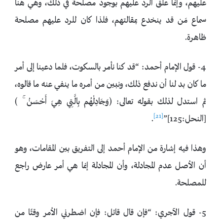
عليهم، وإنما علق الرد عليهم بوجود مصلحة في ذلك، وهي هنا
سماع مَن قد ينخدع بمقالتهم، فلذا كان للرد عليهم مصلحة
ظاهرة.
4- قول الإمام أحمد: “قد كنا نأمر بالسكوت، فلما دعينا إلى أمر
ما كان بد لنا أن ندفع ذلك، ونبين من أمره ما ينفي عنه ما قالوه،
ثم استدل لذلك بقوله تعالى: ﴿وَجَادِلْهُم بِالَّتِي هِيَ أَحْسَنُ ۚ ﴾
[21]
[النحل:125]”
.
وهذا فيه إشارة من الإمام أحمد إلى التفريق بين المقامات، وهو
أن الأصل عدم المجادلة، وأن المجادلة إنما هي أمر عارض راجع
للمصلحة.
5- قول الآجري: “فإن قال قائل: فإن اضطرني الأمر وقتًا من