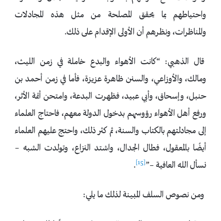
واحتياطهم بما يحقق المصلحة من مثل هذه المجادلات
والمناظرات، ونظرهم أن الأولى الإقدام على ذلك.
قال الذهبي: “كانت الأهواء والبدع خاملة في زمن الليث،
ومالك، والأوزاعي، والسنن ظاهرة عزيزة، فأما في زمن أحمد بن
حنبل، وإسحاق، وأبي عبيد، فظهرت البدعة، وامتحن أئمة الأثر،
ورفع أهل الأهواء رؤوسهم بدخول الدولة معهم، فاحتاج العلماء
إلى مجادلتهم بالكتاب والسنة، ثم كثر ذلك، واحتج عليهم العلماء
أيضًا بالمعقول، فطال الجدال، واشتد النزاع، وتولدت الشبه –
[15]
نسأل الله العافية –”
.
ومن نصوص السلف المبينة لذلك ما يلي: