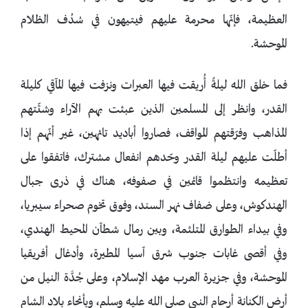
العظيمة، فإنّها محرمة عليهم فيتيهون في سُدُف الظلام
الموحشة.
فما خلق الله ليلةً أُريقت فيها العبرات ونزفت فيها المآقي كليلة
القدر، وانظر إلى المسلمين الذين عبثت بهم الآراء وشتّتهم
المذاهب وفرّقتهم المواقف، فصاروا أباديد تائهين، غير أنّهم إذا
أطلّت عليهم ليلة القدر وحّدهم انفعال مشترك، فاتفقوا على
تعظيمه وانتظموا قائمين في صفوفه، هناك في ذرى جبال
الهندكوش، وعلى ضفاف نهر السند، وفوق تخوم صحراء سيبريا،
وفي بيداء الطوارق المتلثمة، وبين رمال شطآن المحيط الهندي،
وفي أقصى غابات جنوب شرق آسيا المطيرة، وأدغال أفريقيا
الموحشة، وفي جزيرة العرب مهد الإسلام، وعلى جُدَّة النيل من
أرض الكنانة أرحام النبي صلى الله عليه وسلم، وبأنحاء بلاد الشام