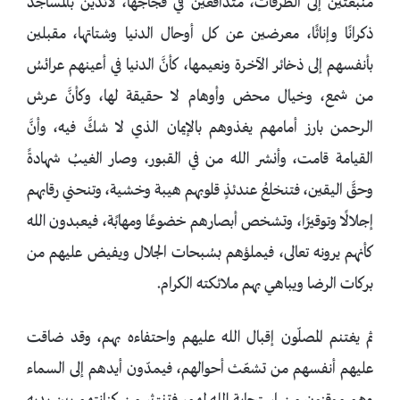
منبعثين إلى الطرقات، متدافعين في فجاجها، لائذين بالمساجد
ذكرانًا وإناثًا، معرضين عن كل أوحال الدنيا وشتاتها، مقبلين
بأنفسهم إلى ذخائر الآخرة ونعيمها، كأنَّ الدنيا في أعينهم عرائسُ
من شمع، وخيال محض وأوهام لا حقيقة لها، وكأنَّ عرش
الرحمن بارز أمامهم يغذوهم بالإيمان الذي لا شكَّ فيه، وأنَّ
القيامة قامت، وأنشر الله من في القبور، وصار الغيبُ شهادةً
وحقَّ اليقين، فتنخلعُ عندئذٍ قلوبهم هيبة وخشية، وتنحني رقابهم
إجلالًا وتوقيرًا، وتشخص أبصارهم خضوعًا ومهابًة، فيعبدون الله
كأنهم يرونه تعالى، فيملؤهم بسُبحات الجلال ويفيض عليهم من
بركات الرضا ويباهي بهم ملائكته الكرام.
ثم يغتنم المصلّون إقبال الله عليهم واحتفاءه بهم، وقد ضاقت
عليهم أنفسهم من تشعّث أحوالهم، فيمدّون أيدهم إلى السماء