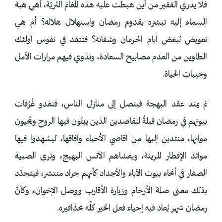
فلا يدري الفقير من أين هبطت عليه هذه المغانم الثريّة، أهي هبة
السماء إليه تبشرّه بقدوم رمضان واستهلال هلاله؟ أم هي
تعويض لبعض أيام الحرمان وشقائه؟ فتتقد في نفوس أولئك
الطاوين من العدم مصابيح السعادة، وتذوي فيهم مرارات الأمل
وخيبات الحياة.
ثم يمتد عقد البهجة فيتصل إلى منازل الناس، فتغدو غُرُفات
بيوتهم في رمضان قبلةً للقاصدين الذين يبثّون فيها الروح ويُحيون
مواتها، منتدين إليها من أقاصي الأحياء وآفاقها، ليشهدوا فيها
موائد الإفطار المريئة، ويغشاهم الأنس البهيج، وترى الصبية
الصغار في أنحاء بيوت الآباء والأجداد كأنهم جراد منتشر، فيتجدّد
بذلك معنى صلة الأرحام وزيارة الأقارب ووصل الإخوان، وكأنَّ
رمضان شهر يُعاد فيه إحياء فعل الخير كلِّه بحذافيره.