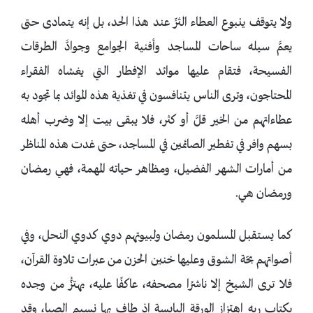
ولا يتوقف ينبوع العطاء الثرِّ عند هذا الحد، بل إنه يتمادى حتى
يعمَّ سيله ساحات المساجد وأفنية الجوامع وجوادَّ الطرقات
الفسيحة، فتقام عليها موائد الإفطار التي يغشاه الفقراء
المحتاجون، وترى الناس يتنافسون في تغذية هذه الموائد بما تجود به
عطاءاتهم من الخير قلَّ أو كثر، فلا يبقى بيت إلا وضرب أهله
بسهم وافر في تفطير الصائمين في المساجد، حتى غدت هذه المناظر
من أمارات الشهر الفضيل، ومظاهر حياته المهمة، فهي رمضان
ورمضان هي.
كما يستقبل المسلمون رمضان ولبيوتهم دوي كدوي النحل، وفي
أصواتهم بحّة الشوق وعليها خنين الحزن من عبرات تلاوة القرآن،
فلا ترى الشيخ إلا ناشرًا مصحفه، عاكفًا عليه، يهتزُّ من وجده
بكتاب ربه اهتزاز الورقة اليابسة إذ طاف بها نسيم الصبا، وقد