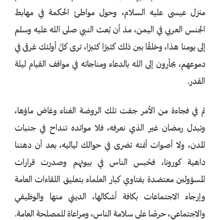
منزل عيسى عليه السلام، وحول مواطئ الحكمة في مهابط
الجنس العربي في اليمن، مذ أن بُعث النبي صلى الله عليه وسلم
إلى يومنا هذا، وخلقًا بين ذلك كثيرًا كثيرًا، ترى كلَّ أولئك غرقى في
دموعهم، يجأرون إلى الله بالدعاء ومناجاته في مواقف القيام ليلة
القدر.
ثم في فجاءة من الأمر جفت تلك الروضة الغناء وغاض ماؤها،
وتبدل رمضان غير الذي نعرفه، فلا موائده تنداح في جنبات
المدن، ولا أصوات أئمته تضرى في حوالك لياليه، بعد أن دهتنا
داهية كورونا، فحُبس الناس في بيوتهم وصدرت قرارات
المسؤولين معتضدة بفتاوي كبار العلماء بتعليق اللقاءات العامة
وإرجاء الاجتماعات بكافة أشكالها، الديني منها والوظيفي
والاجتماعي، حرصًا على سلامة الناس، ومراعاة للمصلحة العامة.