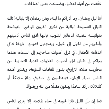
تخفّفت من أعباء الخطايا، وتضمخّت بعبق الصالحات.
أمّا ليل رمضان، وما أدراكم ما ليله، وهل رمضان إلا بلياليه! تلك
الليالي الفسيحة الباقية من ذكرى القرون المواضي، المتوشّحة
بفوانيسه المضيئة لدهاليز القلوب، فإليها يُخبِّئ الناس أدعيتهم
وأمانيهم من الحَول إلى الحَول، ويتحيّنون قدومها بلهفة تُحاكي
اندفاعة الأطفال، كي ترقى أصوات مناجاتهم إلى السماء، عندما
يتراكم في طباق الجو أصوات التلاوات النديّة المتجاوبة من
محاريب صلاة التراويح، بفنون المقامات المتنوّعة، ويغشى أفئدة
الناس ضياء الإيمان، فينتظمون في صفوفٍ رَتِلةٍ ملائكةً أو
كالملائكةِ، ركّعًا سجّدًا يبتغون فضلًا من الله ورضوانًا.
فما إن يأتي الليل ناثرًا نجومه في سماء ظلامه، إلا وترى الناس