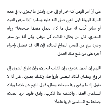
على أنَّ أمر المؤمن كله خير أو إلى خير، وأمثل ما يُتعزّى به في هذه
النازلة الوبيلة قول النبي صلى الله عليه وسلم: “إذا مرض العبد
أو سافر كُتب له مثل ما كان يعمل مقيمًا صحيحًا” رواه
البخاري، قال ابن بطال: فلذلك كل مرض، وكل آفة من سفر
وغيره يمنع من العمل الصالح المعتاد، فإن الله قد تفضل بإجراء
أجره على من مُنع ذلك العمل.
اللهم إن العين لتدمع، وإن القلب ليحزن، وإنَّ تباريح الشوق إلى
تراويح رمضان لتكاد تبطش بأرواحنا، وتفتك بصبرنا، غير أنّا لا
نقول إلا ما يرضي ربنا سبحانه وتعالى، فأزل اللهم عن بلادنا وبلاد
المسلمين الغمّة، واكشف عنّا الكرب، وأذق قلوبنا برد الصلاة
جماعة مع المسلمين قريبًا عاجلًا.