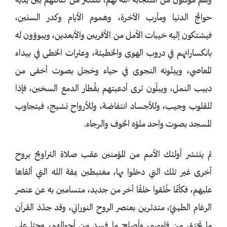
وهم موقنون من استجابة الله لهم، فتنتثر من كنانتهم بين يديه
حوائج الدنيا ومآرب الآخرة، وهموم الأيام وكدر السنين،
فيشتكون إليه خيبات الأمل من الأقربين والأبعدين، ويبوؤون له
بانكساراتهم في دروب الهوى والخطيئة، وعثرات الخطى في بيداء
المعاصي، ويبثّونه النجوى في حياء وخجل بصوت أخفى من
دبيب النمل، ويبلّون ثرى أدعيتهم بقُطار الدمع السخين، فإذا
للقلوب وجيب، وللأجساد انتفاضة، وللأرواح نشيج، فيتجاوب
المسجد بصوت واحد ملؤه الخوف والرجاء.
ثم ينتشر أولئك الأمم من المؤمنين عقب صلاة التراويح بروح
أخرى غير تلك التي دخلوا بها، مغتبطين بمقة الله التي ألقاها
عليهم، فكأنّما خُلقوا خلقًا آخر من جديد، متسامين به عن عنصر
الرغام الطينيِّ، متدثرين بعنصر الروح النوراني، وقد جدّدَ القرآن
ما تخرّق من قلوبهم، وأصلح ما فسد من أحوالهم، وحثا على