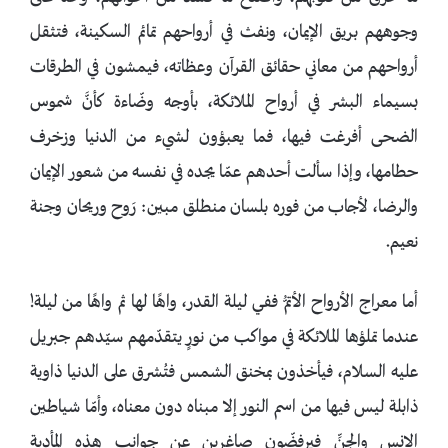
وجوههم بريق الإيمان، ونفث في أرواحهم تمائم السكينة، فتثقل
أرواحهم من معاني حقائق القرآن وعظاته، فيمشون في الطرقات
بسيماء البشر في أرواح الملائكة، بأوجه وضّاءة كأنَّ شموس
الضحى أفرغت فيها، فما يعبؤون لشيء من الدنيا وزخرف
حطامها، وإذا سألت أحدهم عمّا يجده في نفسه من شعور الإيمان
والرضا، لأجاب من فوره بلسان منطلق مبين: رَوح وريحان وجنة
نعيم.
أما معراج الأرواح الأتمُّ ففي ليلة القدر، واهًا لها ثم واهًا من ليلة!
عندما تملؤها الملائكة في مواكب من نورٍ يتقدّمهم سيّدهم جبريل
عليه السلام، فيأخذون بمخنق الشمس فتُشرق على الدنيا ذاوية
ذابلة ليس فيها من اسم النور إلا مبناه دون معناه، وأمّا شياطين
الإنس والجنِّ فيرفضّون صاغرين عن جوانب هذه المأدبة