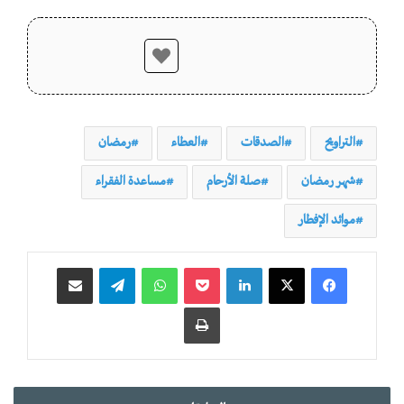
التراويح
الصدقات
العطاء
رمضان
شهر رمضان
صلة الأرحام
مساعدة الفقراء
موائد الإفطار
لينكدإن
‫Pocket
واتساب
تيلقرام
مشاركة عبر البريد
طباعة