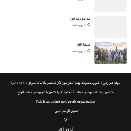
مدامع ومدافع !
22 يوليو 2026
صبغة الله
22 يوليو 2026
موقع غير ربحي | الحقوق محفوظة ويمنع النقل دون ذكر للمصدر بالإحالة للموقع © 2026 أثارة
قد تعبر المواد المنشورة عن مواقف أصحابها لكنها لا تعبر بالضرورة عن موقف الموقع
This is an online non-profit organization
تفعيل الوضع الليلي:
الوضع
أثارة في أرقام
المظلم