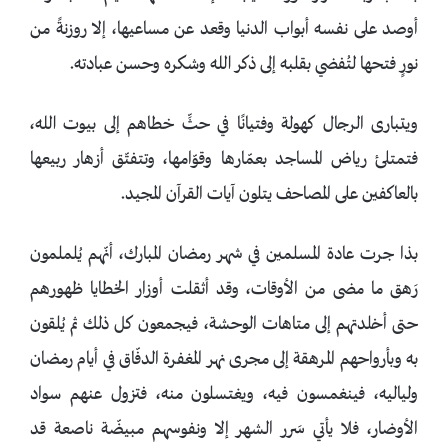
أوصد على نفسه أبواب الدنيا وقعد عن مساعيها، إلا روزنةً من
نورٍ فتحها لتُفضي بقلبه إلى ذكر الله وشكره وحسن عبادته.
ويتبارى الرجال كهولة وفتيانًا في حثِّ خطاهم إلى بيوت الله،
فتمتلئ رياض المساجد بعمّارها وقوّامها، وتتفتّق أزهار ربيعها
بالعاكفين على المصاحف يتلون آيات القرآن المجيد.
بذا جرت عادة المسلمين في شهر رمضان المبارك، أنّهم يُلملمون
رَهق ما مضى من الأوقات، وقد أثقلت أوزار الخطايا ظهورهم
حتى أخلدتهم إلى متاهات الوحشة، فيجمعون كل ذلك ثم يُلقون
به وبأرواحهم المرهقة إلى مجرى نهر المغفرة الدفّاق في أيام رمضان
ولياليه، فينغمسون فيه، ويغتسلون منه، فتزول عنهم سواد
الأوضار، فلا يأتي سَرر الشهر إلا ونفوسهم مبيضّة ناصعة قد