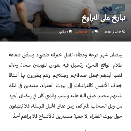
الدين
تباريح على التراويح
25 أبريل 2020
0
4٬381
5 دقائق
رمضان شهر فرحة وعطاء، يُقبل بخيراته فيُضيء وميضُ شعاعه
ظلامَ الواقع اللجيَّ، وتسيل فيه نفوس المؤمنين سخاءً رخاءً،
فتعيا أيدهم بحِمْل صدقاتهم وصِلاتهم وهم يطيرون بها أشتاتًا
خِفاف الأنفس كالفراشات إلى بيوت الفقراء، مقتدين في ذلك
بنبيّهم محمد صلى الله عليه وسلم، والذي كان في رمضان أجود
من وَبْل السحاب المتراكم، ومن عتاق الخيل المرسلة، فلا يُطيفون
حول بيوت الفقراء إلا خِفية مستترين كالأشباح فلا يراهم أحدٌ.