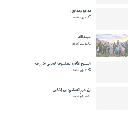
مدامع ومدافع !
22 يوليو 2026
صبغة الله
22 يوليو 2026
«المسيح الأخير» للفيلسوف العدمي بيتر زابفه
21 يوليو 2026
ابنُ حزمٍ الأندلسيِّ بينَ قِصَّتَين
18 يوليو 2026