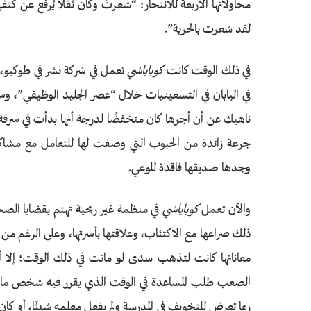
محاولاتها الأربعة للانتحار: “شعرتُ وكأن ثقلاً يُرفع عن
لقد شعرت بالحرية”.
في ذلك الوقت كانت
كوباياشي
تعمل في شركة نشر في طوكيو،
في اليابان في التسعينيات خلال “عصر الجليد الوظيفي”، وس
ناهيك عن أن أجرها كان منخفضًا لدرجة أنها بدأت في سر
جرعة زائدة من الحبوب التي وصفت لها للتعامل مع مشاكل
وجدها صديقها فاقدة للوعي.
والآن تعمل
كوباياشي
في منظمة غير ربحية تهتم بقضايا الصحة
ذلك صراعها مع الاكتئاب، وعلاقتها بأسرتها، وعلى الرغم من أن
معاناتها كانت لتذهب سدى لو ماتت في ذلك الوقت؛ إلا أن
الصعب طلب المساعدة في الوقت الذي يقرر فيه شخص ما الا
ربما تعرض للتخويف في المدرسة ولم يفعل معلمه شيئًا، أو كان