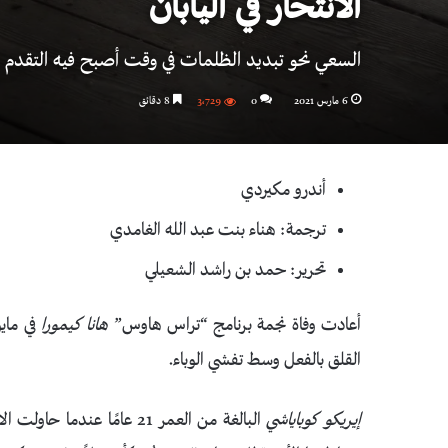
الانتحار في اليابان
السعي نحو تبديد الظلمات في وقت أصبح فيه التقدم ع
6 مارس 2021
0
3٬729
8 دقائق
أندرو مكيردي
ترجمة: هناء بنت عبد الله الغامدي
تحرير: حمد بن راشد الشعيلي
أعادت وفاة نجمة برنامج “تراس هاوس”
هانا كيمورا
في ماي
القلق بالفعل وسط تفشي الوباء.
إيريكو كوباياشي
البالغة من العمر 21 عامًا عندما حاولت الانتحار لأول مرة. تقول