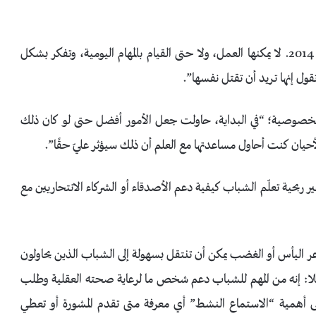
“التقيت بزوجتي منذ حوالي 10 سنوات وتزوجنا في نوفمبر 2014. لا يمكنها العمل، ولا حتى القيام بالمهام اليومية، وتفكر بشكل
قول إنها تريد أن تقتل نفسها”.
خصوصية؛ “في البداية، حاولت جعل الأمور أفضل حتى لو كان ذلك
أحيان كنت أحاول مساعدتها مع العلم أن ذلك سيؤثر عليّ حقًا”.
 ربحية تعلّم الشباب كيفية دعم الأصدقاء أو الشركاء الانتحاريين مع
 اليأس أو الغضب يمكن أن تنتقل بسهولة إلى الشباب الذين يحاولون
ائلا: إنه من المهم للشباب دعم شخص ما لرعاية صحته العقلية وطلب
ى أهمية “الاستماع النشط” أي معرفة متى تقدم المشورة أو تعطي