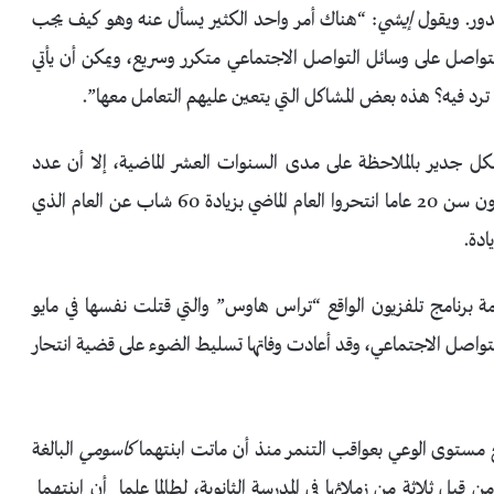
لدور. ويقول
إيشي
: “هناك أمر واحد الكثير يسأل عنه وهو كيف يجب
تواصل على وسائل التواصل الاجتماعي متكرر وسريع، ويمكن أن يأتي
رد فيه؟ هذه بعض المشاكل التي يتعين عليهم التعامل معها”.
بشكل جدير بالملاحظة على مدى السنوات العشر الماضية، إلا أن عدد
الشباب الذين قتلوا أنفسهم ظل ثابتًا، فهناك 659 شاب دون سن 20 عاما انتحروا العام الماضي بزيادة 60 شاب عن العام الذي
دة.
ترفة البالغة من العمر 22عامًا ونجمة برنامج تلفزيون الواقع “تراس هاوس” والتي قتلت نفسها في مايو
تواصل الاجتماعي، وقد أعادت وفاتها تسليط الضوء على قضية انتحار
ع مستوى الوعي بعواقب التنمر منذ أن ماتت ابنتهما
كاسومي
البالغة