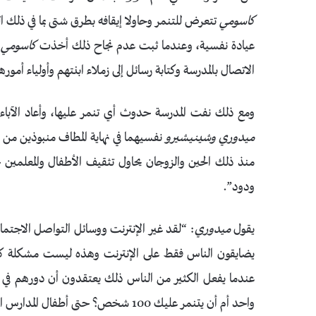
كاسومي
تتعرض للتنمر وحاولا إيقافه بطرق شتى بما في ذلك الت
عيادة نفسية، وعندما ثبت عدم نجاح ذلك أخذت
كاسومي
ز
الاتصال بالمدرسة وكتابة رسائل إلى زملاء ابنتهم وأولياء أموره
ومع ذلك نفت المدرسة حدوث أي تنمر عليها، وأعاد الآباء
ميدوري وشينيشيرو
نفسيهما في نهاية المطاف منبوذين من 
منذ ذلك الحين والزوجان يحاول تثقيف الأطفال والمعلمي
ودود”.
يقول
ميدوري
: “لقد غير الإنترنت ووسائل التواصل الاجتماعي
يضايقون الناس فقط على الإنترنت وهذه ليست مشكلة كبير
عندما يفعل الكثير من الناس ذلك يعتقدون أن دورهم في 
واحد أم أن يتنمر عليك 100 شخص؟ حتى أطفال المدارس الابتدائية يمكنهم فهم ذلك”.