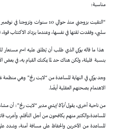
مناسبة:
سلبي، وفقدت ثقتها في نفسها، وعندما يزداد الاكتئاب قوة، ت
هذا ما قاله
يوكي
الذي طلب أن يُطلق عليه اسم مستعار لل
بنسبة قليلة، ولكن هناك حد لما يمكنك القيام به، في بعض ال
وجد
يوكي
في النهاية المساعدة من “لايت رنج” وهي منظمة غير
الاهتمام بصحتهم العقلية أيضًا.
من ناحية أخرى، يقول
أياكا إيشي
مدير “لايت رنج”: أن مشاعر
المساعدة،والكثير منهم يكافحون من أجل التأقلم. وأعرب ق
المساعدة من الآخرين والحفاظ على مسافة آمنة، وشدد عل