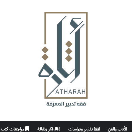
الأدب والفن
تقارير ودراسات
فكر وثقافة
مراجعات كتب