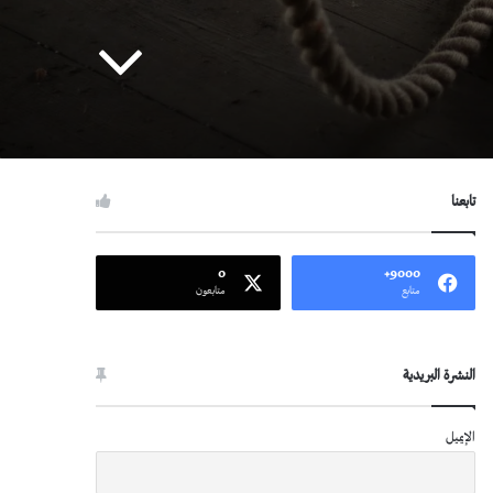
تابعنا
0
9000+
متابع
متابعون
النشرة البريدية
الإيميل