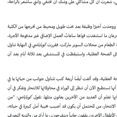
 كتفي، شعرت أن كل مشاكلي على وشك أن تختفي وأنني سأشعر بالراحة،
 ووجدت أخيرًا وظيفة بعد بحث طويل ومحبِط من تخرجها من الكلية
رعان ما استنفدت قواها ساعاتُ العمل الإضافي غير مدفوعة الأجرة،
قة الطعام من محلات السوبر ماركت. فقررت
كوباياشي
في النهاية تناول
 الصحة العقلية، واستيقظت في المستشفى بعد ثلاثة أيام بعد أن
 العقلية، وقد ألفت أيضًا أربعة كتب تتناول جوانب من حياتها بما في
ها تستطيع الآن أن تنظر إلى الوراء في محاولاتها للانتحار وتفكر في أن
ها تعلم أن العديد من الآخرين يعانون مثلها. تقول
كوباياشي
: “من
نتحار، من المحتمل أن يكون قد أصيب بخيبة أمل كبيرة في حياته،
 الأطفال الآخرون يقفون جانباً ويتفرجون، ربما أراد من والديه التصرف