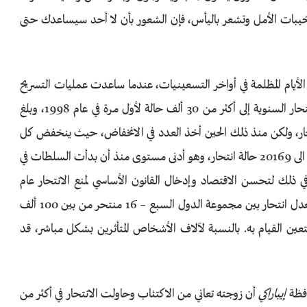
 خيبات الأمل وتشعر باليأس، فإن الشعور بأن لا أحد سيساعدك حتى
يام المظلمة في أواخر التسعينيات، عندما ساعدت عمليات التسريح
التي سببتها الأزمة المالية الآسيوية في زيادة عدد حالات الانتحار السنوية إلى أكثر من 30 ألف حالة لأول مرة في عام 1998، وبلغ
 عام 2003 حيث وصل الى 34427 حالة انتحار، ولكن منذ ذلك الحين أخذ العدد في الانخفاض، حيث ينخفض كل
عام منذ عام 2009. في العام الماضي انخفض الرقم حتى وصل الى 20169 حالة انتحار، وهو أدنى مستوى منذ أن بدأت السلطات في
 الخبراء الفضل في ذلك لتحسن الاقتصاد وإدخال القانون الأساسي لمنع الانتحار عام
2006 ومع ذلك، فإن حقيقة أن اليابان لا تزال لديها أعلى معدل انتحار بين مجموعة الدول السبع – 16 منتحر من بين 100 ألف
ين القيام به. بالنسبة لآلاف الأشخاص المتأثرين بشكل مباشر، قد
إيباراكي
أن زوجته تعاني من الاكتئاب وحاولت الانتحار في أكثر من