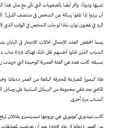
تنبيهًا ودودًا. وأقر أيضًا بالصعوبات التي تأتي مع مثل هذا ا
أن يردوا إذا تلقوا رسالة من الشخص في منتصف الليل؟. ال
الرد في غضون ثوان، ماذا لو مات الشخص في الوقت الذي لا ت
بينما انخفض العدد الإجمالي لحالات الانتحار في اليابان 
يسبقه. كانت هذه هي الفئة العمرية الوحيدة التي شهدت زيا
هانا
كيمورا
المصارعة المح
الماضي بعد تلقي مجموعة من الرسائل السلبية على وسائل ال
الشباب مرة أخرى.
كانت
ميدوري كوموري
هي وزوجها
شينيشيرو
يقاتلان لرف
من العمر 15عامًا في عام 1998 بعد أن تعرضت لمضايقات من قبل ثلاثة من زملائها في المدرسة الثانوية، لطالما علما أن ابنتهما