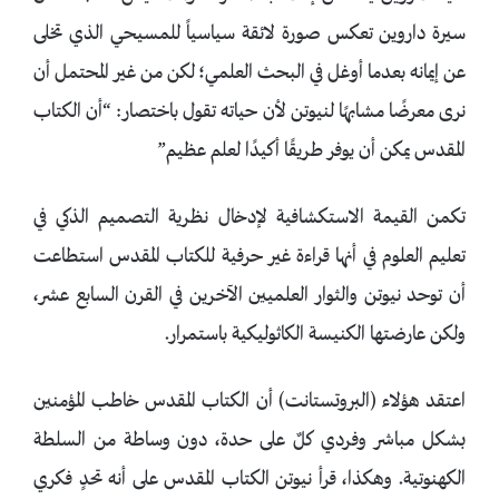
سيرة داروين تعكس صورة لائقة سياسياً للمسيحي الذي تخلى
عن إيمانه بعدما أوغل في البحث العلمي؛ لكن من غير المحتمل أن
نرى معرضًا مشابهًا لنيوتن لأن حياته تقول باختصار: “أن الكتاب
المقدس يمكن أن يوفر طريقًا أكيدًا لعلم عظيم”
تكمن القيمة الاستكشافية لإدخال نظرية التصميم الذكي في
تعليم العلوم في أنها قراءة غير حرفية للكتاب المقدس استطاعت
أن توحد نيوتن والثوار العلميين الآخرين في القرن السابع عشر،
ولكن عارضتها الكنيسة الكاثوليكية باستمرار.
اعتقد هؤلاء (البروتستانت) أن الكتاب المقدس خاطب المؤمنين
بشكل مباشر وفردي كلٌ على حدة، دون وساطة من السلطة
الكهنوتية. وهكذا، قرأ نيوتن الكتاب المقدس على أنه تحدٍ فكري