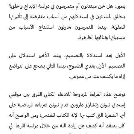
بمعنى: هل نحن مبتدئون أم متمرسون في دراسة الإبداع والخلق؟
ينطلق المبتدئون في استدلالهم من أسباب مفترضة إلى تأثيراتها
المعقولة، بينما المتمرسون يحاولون استنتاج الأسباب من
مسبباتها ونتائجها الظاهرة.
الأول يُعد استدلالا بالتصميم، بينما الأخير استدلال على
التصميم. الأول يغذي الطموح، بينما الثاني يشجع على التواضع
إزاء ما يكشف عنه من غموض.
توضح هذه القراءة المزدوجة للادعاء الكتابي الفرق بين موقفي
إسحاق نيوتن وتشارلز داروين. قدم نيوتن فيزياءه الرياضية على
أنها الشفرة التي كتب بها الإله الكتاب المقدس؛ ومن الواضح أنه
كان يعتقد أنه كشف عن إرادة الله من خلال دراسة آثارها. في