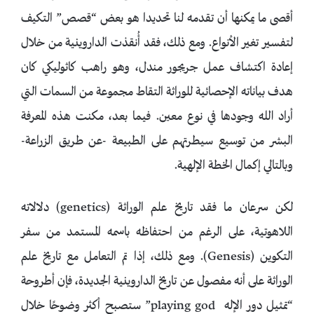
أقصى ما يمكنها أن تقدمه لنا تحديدا هو بعض “قصص” التكيف
لتفسير تغير الأنواع. ومع ذلك، فقد أُنقذت الداروينية من خلال
إعادة اكتشاف عمل جريجور مندل، وهو راهب كاثوليكي كان
هدف بياناته الإحصائية للوراثة التقاط مجموعة من السمات التي
أراد الله وجودها في نوع معين. فيما بعد، مكنت هذه المعرفة
البشر من توسيع سيطرتهم على الطبيعة -عن طريق الزراعة-
وبالتالي إكمال الخطة الإلهية.
لكن سرعان ما فقد تاريخ علم الوراثة (genetics) دلالاته
اللاهوتية، على الرغم من احتفاظه باسمه المستمد من سفر
التكوين (Genesis). ومع ذلك، إذا تم التعامل مع تاريخ علم
الوراثة على أنه مفصول عن تاريخ الداروينية الجديدة، فإن أطروحة
“تمثيل دور الإله playing god” ستصبح أكثر وضوحًا خلال