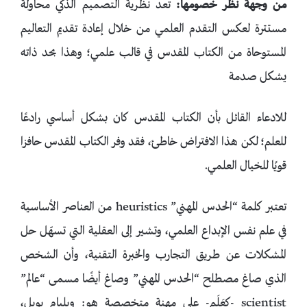
من وجهة نظر خصومها:
تعد نظرية التصميم الذكي محاولةً
مستترة لعكس التقدم العلمي من خلال إعادة تقديم التعاليم
المستوحاة من الكتاب المقدس في قالب علمي؛ وهذا بحد ذاته
يشكل صدمة
للادعاء القائل بأن الكتاب المقدس كان بشكل أساسي رادعًا
للعلم؛ لكن هذا الافتراض خاطئ، فقد وفر الكتاب المقدس حافزا
قويًا للخيال العلمي.
تعتبر كلمة “الحدس المهني” heuristics من العناصر الأساسية
في علم نفس الإبداع العلمي، وتشير إلى العقلية التي تسهّل حل
المشكلات عن طريق التجارب والخبرة التقنية، وأن الشخص
الذي صاغ مصطلح “الحدس المهني” وصاغ أيضًا مسمى “عالم”
scientist -كعَلَم- على مهنة متخصصة هو: ويليام يويل،