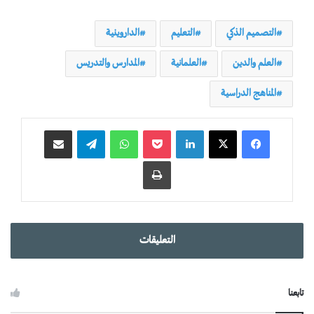
التصميم الذكي
التعليم
الداروينية
العلم والدين
العلمانية
المدارس والتدريس
المناهج الدراسية
لينكدإن
‫Pocket
واتساب
تيلقرام
مشاركة عبر البريد
طباعة
التعليقات
تابعنا