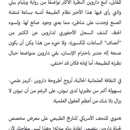
المقابل، اتبع داروين النظرة الأكثر تواضعًا من رواية ويليام بيلي
والتي رأى فيها هذا الأخير نظام الطبيعة أشبه بساعة مُتقنة
الصنع وُجِدت على شاطئ، مما يعني وجود صانع لها. ولسوء
الحظ، كشف السجل الأحفوري لداروين عن الكثير من
“أنصاف” الساعات المكسورة، ولا شيء من هذا يمكن أن يكون
صنعة إله جدير باحترام الإنسان، بقي داروين متواضعا حيال
نظرته للطبيعة، أما إيمانه فكان قد اختفى.
في الثقافة العلمانية الحالية، تُرَوج أطروحة داروين -كرمز علمي-
بسهولة أكبر من نظيرتها لدى نيوتن، على الرغم من أن نيوتن لا
يزال بلا شك من أعظم العقول العلمية.
يحتوي المتحف الأمريكي للتاريخ الطبيعي على معرض مخصص
لحياة داروين يتضمن إعادة بناء منزله؛ وهذا ليس مفاجئا، لأن