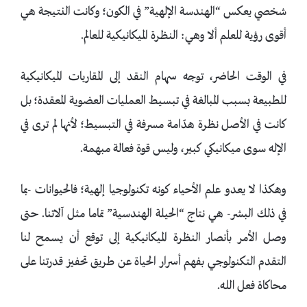
شخصي يعكس “الهندسة الإلهية” في الكون؛ وكانت النتيجة هي
أقوى رؤية للعلم ألا وهي: النظرة الميكانيكية للعالم.
في الوقت الحاضر، توجه سهام النقد إلى المقاربات الميكانيكية
للطبيعة بسبب المبالغة في تبسيط العمليات العضوية المعقدة؛ بل
كانت في الأصل نظرة هدّامة مسرفة في التبسيط؛ لأنها لم ترى في
الإله سوى ميكانيكي كبير، وليس قوة فعالة مبهمة.
وهكذا لا يعدو علم الأحياء كونه تكنولوجيا إلهية؛ فالحيوانات -بما
في ذلك البشر- هي نتاج “الحيلة الهندسية” تماما مثل آلاتنا. حتى
وصل الأمر بأنصار النظرة الميكانيكية إلى توقع أن يسمح لنا
التقدم التكنولوجي بفهم أسرار الحياة عن طريق تحفيز قدرتنا على
محاكاة فعل الله.