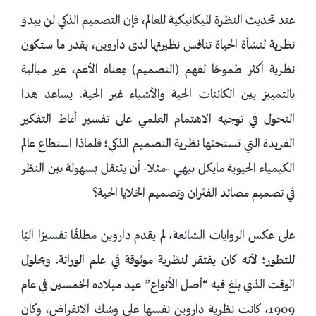
عند تحديث النظرة الميكانيكية للعالم، فإن التصميم الذكي لن يبدوَ
نظرية لنشأة الحياة تنافس نظيرتها لدى داروين، بقدر ما ستكون
نظرية أكثر طموحًا لفهم (التصميم) بمعناه الأعم، غير مبالية
بالتمييز بين الكائنات الحية والأشياء غير الحية. يساعد هذا
التحول في توجيه الاهتمام العلمي على تفسير أنماط التفكير
الفريدة التي تستحثها نظرية التصميم الذكي؛ فلماذا استطاع عالم
الكيمياء الحيوية مايكل بيهي -مثلا- أن يتنقل بسهولة بين النظر
في تصميم مصائد الفئران وتصميم الخلايا الحية؟
على عكس الروايات الشائعة، لم يقدم داروين مطلقًا تفسيرًا آليًا
للتطور؛ لأنه كان يفتقر لنظرية موثوقة في علم الوراثة. وبحلول
الوقت الذي بلغ فيه “أصل الأنواع” عيد ميلاده الخمسين في عام
1909، كانت نظرية داروين نفسها على وشك الانقراض، وكان