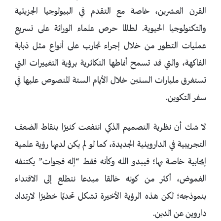
القرن العشرين، خاصة مع التقدم في البيولوجيا الجزيئية
والتكنولوجيا الحيوية. لطالما حرص علماء الوراثة على تسريع
عمليات التطور من خلال إجراء تجارب على أنواع مثل ذبابة
الفاكهة، والتي قد تسمح أنماطها التكاثرية برؤية التغييرات التي
تستغرق مليارات السنين خلال الأيام الستة المنصوص عليها في
سفر التكوين.
لا شك أن نظرية التصميم الذكي انتفعت كثيرًا بنقاط الضعف
التجريبية في الداروينية الجديدة، كما لو لم يكن لديها رؤية علمية
إيجابية خاصة بها؛ فيبدو الله وكأنه فقط “إله فجوات” يكتنفه
الغموض، أكثر من كونه خالقا مبدعا نتطلع إلى الاقتداء
بنموذجه؛ لكن هذه الرؤية الأخيرة تشكل تحديًا خطيرًا لارتداد
داروين عن الدين.