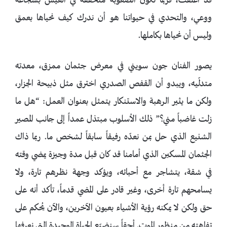
قد أغلقت، فربما تكون الصعوبة متحققة في العيش بشجاعة
ووعي، والتحدي في حيواتنا هو أن ندرك كيف نحياها بعمق
وليس أن نحياها بكاملها.
يصور الفنان جون سويني في معرض جثمان ممزق، معدته
متدلّيه، ويبدو أن القفص الصدري اخترق مثل ذبيحة الجزار،
ولكن ما يثير الرهبة والاستنكار يتمثل بعنوان العمل: “هل ما
زلت غاضباً مني؟” ذلك الأسلوب مبتذل عمداً إلى جانب المصير
الشنيع الذي حل بمن نعدّه رفيقاً سابقاً لشخص ما. ربما ذاك
الجثمان المسكين الذي أمامنا قد كان قبل مدة وجيزة يمضي وقته
في شقة، يتشاجر مع أحبائه، ويؤكد وجهة نظرهم تارة، ولا
يسامحهم تارة أخرى، وغير قادر على المضي قدماً، تأكد أنه على
حق ولكن لا يمكنه رؤية الأشياء بعيون الآخرين، والآن يُحكم على
تفاهته من منظور الموت. أحقاً سنضيّع الحياة الوحيدة التي نعرفها