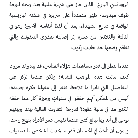
الرومانسي البارع -الذي حاز على شهرة عالمية بعد رسمه للوحة
طوف ميدوسا- ظهر متمدداً على سريره في شقته الباريسية
الواقعة في شارع الشهداء، بعد أن لفظ أنفاسه الأخيرة وهو في
الثالثة والثلاثين من عمره إثر إصابته بعدوى التيفوئيد والتي
تفاقم وضعها بعد حادث ركوب.
عندما ننظر إلى قدر مساهمات هؤلاء الفنانين، قد يبدو لنا مروعاً
كيف ماتت هذه المواهب الشابة؛ ولكن عندما نركز على
التفاصيل التي نادرا ما تلاحظ تقفز إلى عقولنا فكرة جديدة؛
أليس من الممكن أنهم حققوا في سنواتٍ وجيزة أكثر مما حققه
الكثير منا في ثمانية عقود؟ فدرجة التفاوت العالية بيننا وبينهم
توحي إلى أننا ربما نبالغ كثيرا عندما نقيس عمر الأفراد بنهج واحد،
وبدون أن نأخذ في الحسبان قدر ما يحدث لشخص ما بسنوات