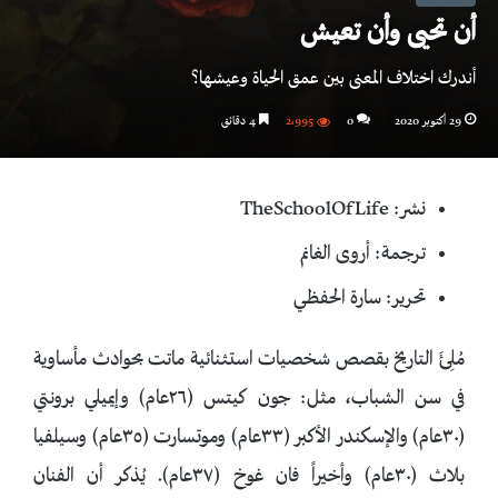
أن تحيى وأن تعيش
أندرك اختلاف المعنى بين عمق الحياة وعيشها؟
29 أكتوبر 2020
0
2٬995
4 دقائق
نشر: TheSchoolOfLife
ترجمة: أروى الغانم
تحرير: سارة الحفظي
مُلِئَ التاريخ بقصص شخصيات استثنائية ماتت بحوادث مأساوية
في سن الشباب، مثل: جون كيتس (٢٦عام) وإيميلي برونتي
(٣٠عام) والإسكندر الأكبر (٣٣عام) وموتسارت (٣٥عام) وسيلفيا
بلاث (٣٠عام) وأخيراً فان غوخ (٣٧عام). يُذكر أن الفنان