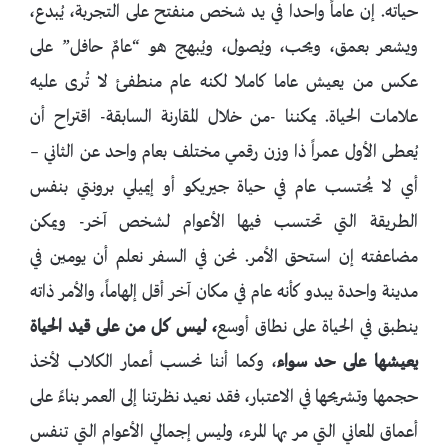
حياته. إن عاماً واحدا في يد شخص منفتح على التجربة، يُبدع،
ويشعر بعمق، ويحب، ويُصول، ويُبهج هو “عامٌ حافل” على
عكس من يعيش عاما كاملا لكنه عام منطفئ لا تُرى عليه
علامات الحياة. يمكننا -من خلال المقارنة السابقة- اقتراح أن
يُعطى الأول عمراً ذا وزن رقمي مختلف بعام واحد عن الثاني –
أي لا يُحتسب عام في حياة جيريكو أو إيميلي برونتي بنفس
الطريقة التي تحتسب فيها الأعوام لشخص آخر- ويمكن
مضاعفته إن استحق الأمر. نحن في السفر نعلم أن يومين في
مدينة واحدة يبدو كأنه عام في مكان آخر أقل إلهاماً، والأمر ذاته
ينطبق في الحياة على نطاق أوسع
، ليس كل من على قيد الحياة
يعيشها على حد سواء
، وكما أننا نحسب أعمار الكلاب لأخذ
حجمها وتشريحها في الاعتبار، فقد نعيد نظرتنا إلى العمر بناءً على
أعماق المعاني التي مر بها المرء، وليس إجمالي الأعوام التي تنفس