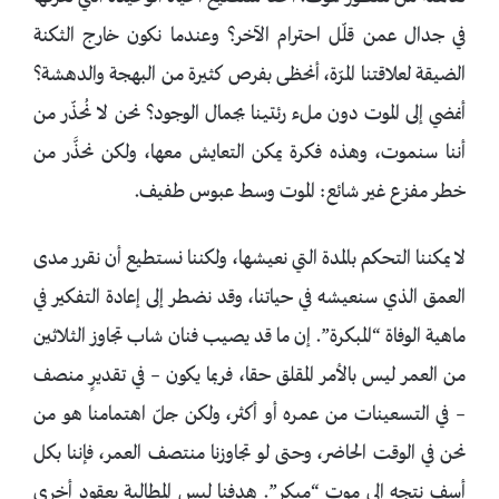
في جدال عمن قلّل احترام الآخر؟ وعندما نكون خارج الثكنة
الضيقة لعلاقتنا المرّة، أنحظى بفرص كثيرة من البهجة والدهشة؟
أنمضي إلى الموت دون ملء رئتينا بجمال الوجود؟ نحن لا نُحذّر من
أننا سنموت، وهذه فكرة يمكن التعايش معها، ولكن نحذَّر من
خطر مفزع غير شائع: الموت وسط عبوس طفيف.
لا يمكننا التحكم بالمدة التي نعيشها، ولكننا نستطيع أن نقرر مدى
العمق الذي سنعيشه في حياتنا، وقد نضطر إلى إعادة التفكير في
ماهية الوفاة “المبكرة”. إن ما قد يصيب فنان شاب تجاوز الثلاثين
من العمر ليس بالأمر المقلق حقا، فربما يكون – في تقديرٍ منصف
– في التسعينات من عمره أو أكثر، ولكن جلّ اهتمامنا هو من
نحن في الوقت الحاضر، وحتى لو تجاوزنا منتصف العمر، فإننا بكل
أسف نتجه إلى موت “مبكر”. هدفنا ليس المطالبة بعقود أخرى