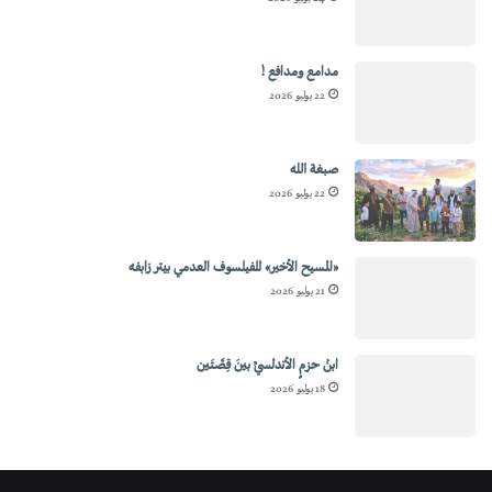
مدامع ومدافع !
22 يوليو 2026
صبغة الله
22 يوليو 2026
«المسيح الأخير» للفيلسوف العدمي بيتر زابفه
21 يوليو 2026
ابنُ حزمٍ الأندلسيِّ بينَ قِصَّتَين
18 يوليو 2026