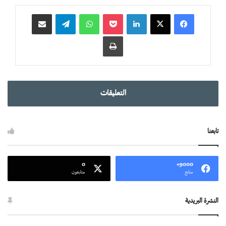
لينكدإن
‫Pocket
واتساب
تيلقرام
مشاركة عبر البريد
طباعة
التعليقات
تابعنا
0
9000+
متابع
متابعون
النشرة البريدية