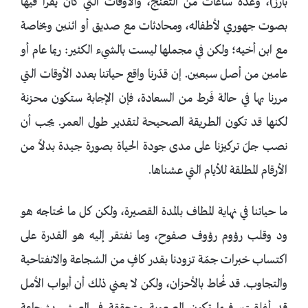
بارز)، وعدة ساعات من التغنج، والأوقات التي كان يقرأ فيها
بصوت جهوري لأطفاله، ومحادثات مع صديق أو اثنين وبخاصة
مع ابن أخيه؛ ولكن في مجملها ليست بالشيء الكثير: ربما عام أو
عامين من أصل سبعين. إن قدّرنا واقع حياتنا بعدد الأوقات التي
مررنا بها في حالة فَرط من السعادة، فإن الإجابة ستكون محزنة
لكنها قد تكون الطريقة الصحيحة لتقدير طول العمر. يجب أن
نصب جلّ تركيزنا على مدى جودة الحياة بصورة جيدة بدلاً من
الأرقام المطلقة للأيام التي عشناها.
ما حياتنا في نهاية المطاف بالمدة القصيرة، ولكن كل ما نحتاجه هو
ود وقلب رؤوم رؤوف صفوح، وما نفتقر إليه هو القدرة على
اكتساب خبرات جمّة تزودنا بقدر كافٍ من الشجاعة والانفتاحية
والتجاوب. قد نُحاط بالأحزان، ولكن لا يعني ذلك أن أبواب الأمل