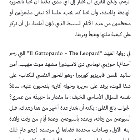
الرسم، ولكن المغزى أن نختار إلى أي مدى يمكننا أن نحيا بالصورة
الهادفة والجيدة، وأن نحيا كما يجب. علينا ألا نبقى مذهولين أو
محطّمين من عدد الأيام البسيط الذي دُوّن أمامنا، بل أن نركز
على كيفية ملئها وهجاً وبريقا.
في رواية الفهد “Il Gattopardo – The Leopard” التي رسم
أحداثها جوزيبي توماسي دي لامبيدوزا مشهد موت مهيب. أمير
سالينا المسن فابريزيو كوربيرا -وهو المحور النفسي للكتاب- على
شفا الموت، يرقد على سريره وحوله أقاربه ينتحبون عليه، سائلاً
نفسه السؤال الأساسي المخيف: ما مقدار ما حييتُه من عمري؟
الجواب بالغ القلق: يمكنه أن يختار عدة أشهر من هنا وهناك، قبل
أسبوعين من زفافه، وبعده بأسبوعين، وعدة أيام من وقت ولادة
ابنه الأول، وساعات محددة قضاها في مرصده (وهو عالم فلك