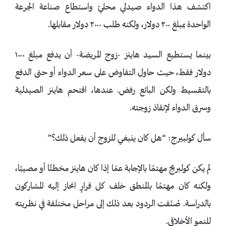
اكتشف هذا الدواء صيدلي محليّ واستطاع صناعة الجرعة
الواحدة بمبلغ ٢٠٠ دولار، ولكنه طلب ٢٠٠٠ دولار مقابلها.
بينما يستطيع السيد هاينز -زوج المريضة- أن يدفع مبلغ ١٠٠٠
دولار فقط، حيث حاول التفاوض على سعر الدواء أو حتى الدفع
بالتقسيط ولكن البائع رفض. عندها، اقتحم هاينز الصيدلية
وسرق الدواء لإنقاذ زوجته.
سأل كولبيرج: “هل كان ينبغي للزوج أن يفعل ذلك؟”
لم يكن كولبريج مهتمًا بالإجابة عمّا إذا كان هاينز مخطئًا أو مصيبًا،
ولكنه كان مهتمًا بالمنطق خلف كل قرارٍ انحاز إليه المشاركون
بالدراسة. صُنّفت الردود بعد ذلك إلى مراحل مختلفة في نظريته
للنمو الأخلاقي.