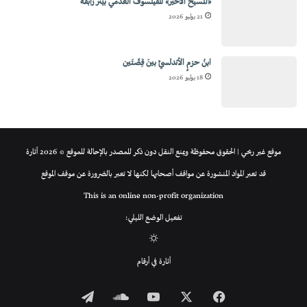
«المسيح الأخير» للفيلسوف العدمي بيتر زابفه
21 يوليو 2026
ابنُ حزمٍ الأندلسيِّ بينَ قِصَّتَين
18 يوليو 2026
موقع غير ربحي | الحقوق محفوظة ويمنع النقل دون ذكر للمصدر بالإحالة للموقع © 2026 أثارة
قد تعبر المواد المنشورة عن مواقف أصحابها لكنها لا تعبر بالضرورة عن موقف الموقع
This is an online non-profit organization
تفعيل الوضع الليلي:
الوضع
أثارة في أرقام
المظلم
فيسبوك
‫X
‫YouTube
ساوند
تيلقرام