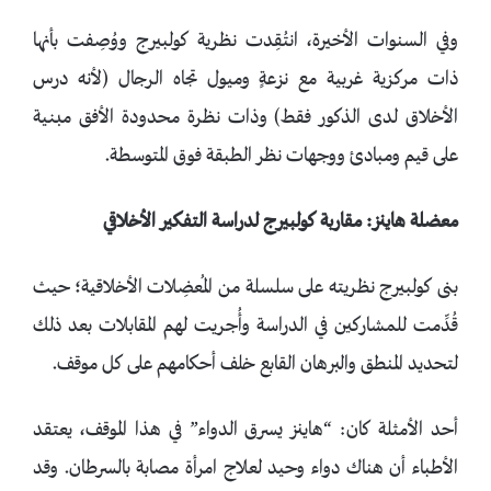
وفي السنوات الأخيرة، انتُقِدت نظرية كولبيرج ووُصِفت بأنها
ذات مركزية غربية مع نزعةٍ وميول تجاه الرجال (لأنه درس
الأخلاق لدى الذكور فقط) وذات نظرة محدودة الأفق مبنية
على قيم ومبادئ ووجهات نظر الطبقة فوق المتوسطة.
معضلة هاينز: مقاربة كولبيرج لدراسة التفكير الأخلاقي
بنى كولبيرج نظريته على سلسلة من المُعضِلات الأخلاقية؛ حيث
قُدِّمت للمشاركين في الدراسة وأُجريت لهم المقابلات بعد ذلك
لتحديد المنطق والبرهان القابع خلف أحكامهم على كل موقف.
أحد الأمثلة كان: “هاينز يسرق الدواء” في هذا الموقف، يعتقد
الأطباء أن هناك دواء وحيد لعلاج امرأة مصابة بالسرطان. وقد