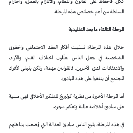
ككُل. فالحفاظ على القانون والنظام، والالتزام بالعمل، واحترام
السلطة من أهم خصائص هذه المرحلة.
المرحلة الثالثة: ما بعد التقليدية
خلال هذه المرحلة؛ تسبّبت أفكار العقد الاجتماعي والحقوق
الشخصية في جعل الناس يعلّلون اختلاف القيم، والآراء،
والاعتقادات لدى الآخرين. فالقوانين مهمّة، ولكن ينبغي لأفراد
المجتمع أن يتفقوا على هذه المبادئ.
أما المرحلة الأخيرة من نظرية كولبريج للتفكير الأخلاقي فهي مبنية
على مبادئ أخلاقية عالمية وتفكير مجرّد.
في هذه المرحلة، يتّبع الناس مبادئ العدالة التي وُضعت بداخلهم