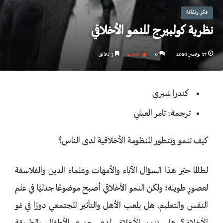
فكر وثقافة
نظرية كولبيرج للنمو الأخلاقي
17 نوفمبر 2020
0
4٬508
3 دقائق
كندرا شيري
ترجمة: ثامر العيلي
كيف تنمو وتتطور المنظومة الأخلاقية لدى الناس؟
لطالما حيّر هذا السؤال الآباء والأمهات وعلماء الدين والفلاسفة
لعصورٍ طويلة؛ ولكن النمو الأخلاقي أصبح موضوعًا جدليًا في علم
النفس والتعليم. هل يلعب الأهل والتأثير المجتمعي دورًا في نمو