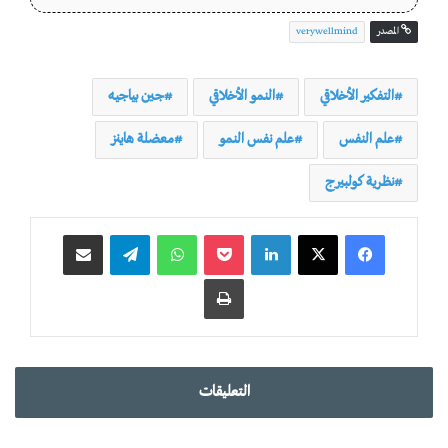
المصدر
verywellmind
التفكير الأخلاقي
النمو الأخلاقي
جين بياجيه
علم النفس
علم نفس النمو
معضلة هاينز
نظرية كولبيرج
لينكدإن
‫Pocket
واتساب
تيلقرام
مشاركة عبر البريد
طباعة
التعليقات