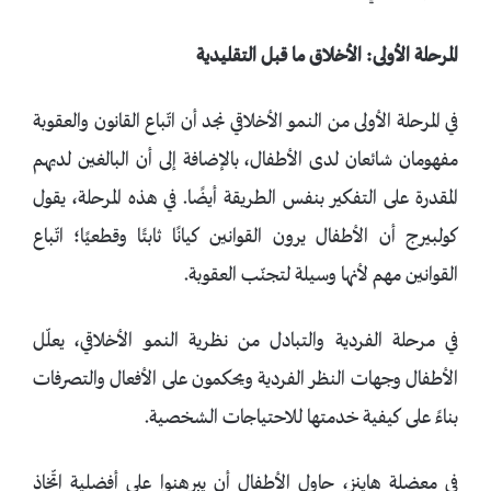
المرحلة الأولى: الأخلاق ما قبل التقليدية
في المرحلة الأولى من النمو الأخلاقي نجد أن اتّباع القانون والعقوبة
مفهومان شائعان لدى الأطفال، بالإضافة إلى أن البالغين لديهم
المقدرة على التفكير بنفس الطريقة أيضًا. في هذه المرحلة، يقول
كولبيرج أن الأطفال يرون القوانين كيانًا ثابتًا وقطعيًا؛ اتّباع
القوانين مهم لأنها وسيلة لتجنّب العقوبة.
في مرحلة الفردية والتبادل من نظرية النمو الأخلاقي، يعلّل
الأطفال وجهات النظر الفردية ويحكمون على الأفعال والتصرفات
بناءً على كيفية خدمتها للاحتياجات الشخصية.
في معضلة هاينز، حاول الأطفال أن يبرهنوا على أفضلية اتّخاذ