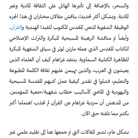
والسحر، بالإضافة إلى تأثيرها الهائل على الثقافة المادية وغير
المادية. وبشكل أكثر تحديدا، يناقش مقالان مختاران في هذا الجزء
الوظيفة الشفوية للنص المقدس المكتوب للفيدا الهندية و
القرآن
.
وأيضاً تم مناقشة الرهبنة المسيحية المبكرة والتراث الإصلاحي
للكتاب المقدس الذي عمله مارتن لوثر في سياق الشفهية المبكرة
للظاهرة الكتابية السماوية. ينتقد غراهام كيف أن العلماء الذين
يعيشون في الغرب، والذين تهيمن عليهم ثقافة الكلمة المطبوعة
والتعليم، فشلوا في تقدير كيفية عمل كتبهم المقدسة المسيحية
واليهودية في الماضي كأساليب خطاب شفهية/سمعية للمؤمنين.
من المدهش أن سردية غراهام عن القرآن لم تجذب اهتماما أكبر
بكثير مما تلقته حتى الآن.
بشكل عام، تشير المقالات التي تم جمعها هنا إلى تقليد علمي غير