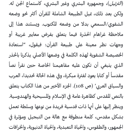
(
الترتيل
)، وجمهوره البشري وغير البشري، كاستماع الجن له.
ولكن بعد ذلك، تميل الطبيعة الشاملة للقرآن أكثر نحو وضعه
الشفوي/السمعي بدلا من وضعه المكتوب. ويستند هذا إلى
ملاحظة غراهام الحذرة فيما يتعلق بفرض معايير غريبة أو
وجهات نظر معينة على طبيعة القرآن: فيقول، “استعادة
الخصيصة الشفوية لهذه الكلمة في وضعها الأصلي يذكرنا بالحذر
الذي ينبغي أن تكون عليه مفاهيمنا الخاصة حين نقرأ نصاً
مقدساً أو كتابا يعود لفترة مبكرة، وفي هذه الحالة تحديدا، العرب
والسياق العربي’ (ص 108). الجزء الأخير من هذا الكتاب يتعلق
بالنص المقدس كظاهرة عامة في الإسلام والمسيحية والهندوسية.
وينظر إليها على أنها ذات قدسية فريدة من نوعها وسلطة تعمل
بشكل مقدس، كلمة منطوقة مع هالة من التبجيل ومؤثرة في
الجمهور، والطقوس، والحياة التعبدية، والحياة الدنيوية، والخرافات