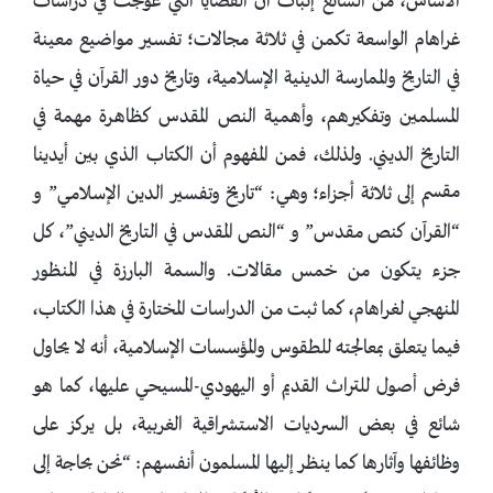
الأساس، من السائغ إثبات أن القضايا التي عولجت في دراسات
غراهام الواسعة تكمن في ثلاثة مجالات؛ تفسير مواضيع معينة
في التاريخ والممارسة الدينية الإسلامية، وتاريخ دور القرآن في حياة
المسلمين وتفكيرهم، وأهمية النص المقدس كظاهرة مهمة في
التاريخ الديني. ولذلك، فمن المفهوم أن الكتاب الذي بين أيدينا
مقسم إلى ثلاثة أجزاء؛ وهي: “تاريخ وتفسير الدين الإسلامي” و
“القرآن كنص مقدس” و “النص المقدس في التاريخ الديني”، كل
جزء يتكون من خمس مقالات. والسمة البارزة في المنظور
المنهجي لغراهام، كما ثبت من الدراسات المختارة في هذا الكتاب،
فيما يتعلق بمعالجته للطقوس والمؤسسات الإسلامية، أنه لا يحاول
فرض أصول للتراث القديم أو اليهودي-المسيحي عليها، كما هو
شائع في بعض السرديات الاستشراقية الغربية، بل يركز على
وظائفها وآثارها كما ينظر إليها المسلمون أنفسهم: “نحن بحاجة إلى