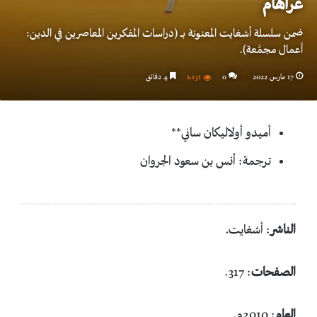
غراهام
ضمن سلسلة أشغايت المعنونة بـــ (دراسات المفكرين المعاصرين في الدين:
أعمال مجمَّعة).
17 مارس 2022
0
1٬131
4 دقائق
أميدو أولاليكان ساني**
ترجمة: أنس بن سعود الجروان
الناشر
: أشغايت.
الصفحات
: 317.
العام
: 2010م.