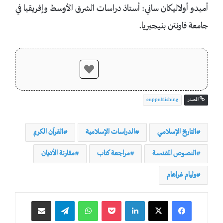
أميدو أولاليكان ساني: أستاذ دراسات الشرق الأوسط وإفريقيا في
جامعة فاونتن بنيجيريا.
المصدر
euppublishing
التاريخ الإسلامي
الدراسات الإسلامية
القرآن الكريم
النصوص المقدسة
مراجعة كتاب
مقارنة الأديان
وليام غراهام
لينكدإن
‫Pocket
واتساب
تيلقرام
مشاركة عبر البريد
طباعة