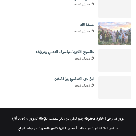
22 يوليو 2026
صبغة الله
22 يوليو 2026
«المسيح الأخير» للفيلسوف العدمي بيتر زابفه
21 يوليو 2026
ابنُ حزمٍ الأندلسيِّ بينَ قِصَّتَين
18 يوليو 2026
موقع غير ربحي | الحقوق محفوظة ويمنع النقل دون ذكر للمصدر بالإحالة للموقع © 2026 أثارة
قد تعبر المواد المنشورة عن مواقف أصحابها لكنها لا تعبر بالضرورة عن موقف الموقع