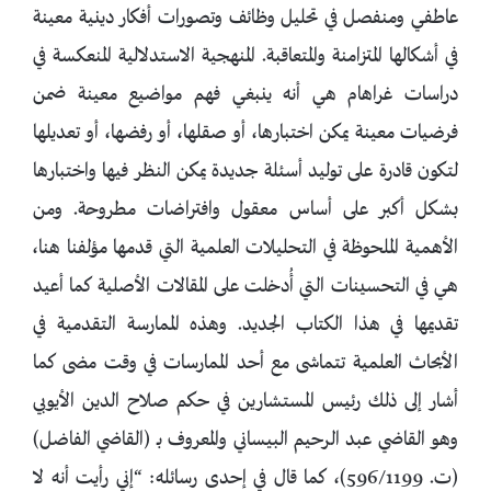
عاطفي ومنفصل في تحليل وظائف وتصورات أفكار دينية معينة
في أشكالها المتزامنة والمتعاقبة. المنهجية الاستدلالية المنعكسة في
دراسات غراهام هي أنه ينبغي فهم مواضيع معينة ضمن
فرضيات معينة يمكن اختبارها، أو صقلها، أو رفضها، أو تعديلها
لتكون قادرة على توليد أسئلة جديدة يمكن النظر فيها واختبارها
بشكل أكبر على أساس معقول وافتراضات مطروحة. ومن
الأهمية الملحوظة في التحليلات العلمية التي قدمها مؤلفنا هنا،
هي في التحسينات التي أُدخلت على المقالات الأصلية كما أعيد
تقديمها في هذا الكتاب الجديد. وهذه الممارسة التقدمية في
الأبحاث العلمية تتماشى مع أحد الممارسات في وقت مضى كما
أشار إلى ذلك رئيس المستشارين في حكم صلاح الدين الأيوبي
وهو القاضي عبد الرحيم البيساني والمعروف بـ (القاضي الفاضل)
(ت. 596/1199)، كما قال في إحدى رسائله: “إني رأيت أنه لا