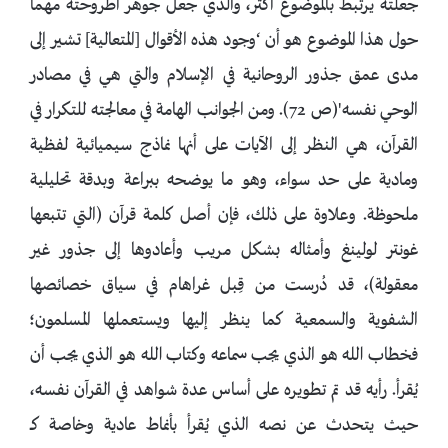
جعلته يرتبط بالموضوع أكثر، والذي جعل جوهر أطروحته مهماً
حول هذا الموضوع هو أن ‘وجود هذه الأقوال [المتعالية] تشير إلى
مدى عمق جذور الروحانية في الإسلام والتي هي في مصادر
الوحي نفسه'(ص 72). ومن الجوانب الهامة في معالجته للتكرار في
القرآن، هي النظر إلى الآيات على أنها نماذج سيميائية لفظية
ومادية على حد سواء، وهو ما يوضحه ببراعة وبدقة تحليلية
ملحوظة. وعلاوة على ذلك، فإن أصل كلمة قرآن (التي تتبعها
غونتر لولينغ وأمثاله بشكل مريب وأعادوها إلى جذور غير
معقولة)، قد دُرست من قِبل غراهام في سياق خصائصها
الشفوية والسمعية كما ينظر إليها ويستعملها المسلمون؛
فخطاب الله هو الذي يجب سماعه وكتاب الله هو الذي يجب أن
يُقرأ. رأيه قد تم تطويره على أساس عدة شواهد في القرآن نفسه،
حيث يتحدث عن نصه الذي يُقرأ بأنماط عادية وخاصة كــ