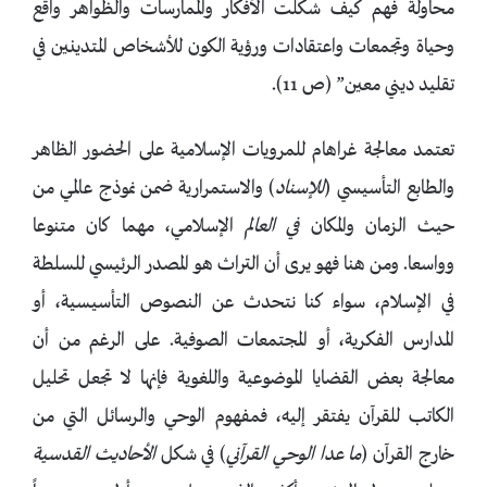
محاولة فهم كيف شكلت الأفكار والممارسات والظواهر واقع
وحياة وتجمعات واعتقادات ورؤية الكون للأشخاص المتدينين في
تقليد ديني معين” (ص 11).
تعتمد معالجة غراهام للمرويات الإسلامية على الحضور الظاهر
والطابع التأسيسي (
للإسناد
) والاستمرارية ضمن نموذج عالمي من
حيث الزمان والمكان
في العالم
الإسلامي، مهما كان متنوعا
وواسعا. ومن هنا فهو يرى أن التراث هو المصدر الرئيسي للسلطة
في الإسلام، سواء كنا نتحدث عن النصوص التأسيسية، أو
المدارس الفكرية، أو المجتمعات الصوفية. على الرغم من أن
معالجة بعض القضايا الموضوعية واللغوية فإنها لا تجعل تحليل
الكاتب للقرآن يفتقر إليه، فمفهوم الوحي والرسائل التي من
خارج القرآن (
ما عدا الوحي القرآني
) في شكل
الأحاديث القدسية