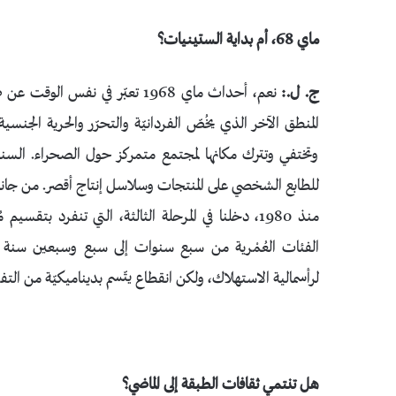
ماي 68، أم بداية الستينيات؟
ج. ل.:
نعم، أحداث ماي 1968 تعبّر في نف
المنطق الآخر الذي يخُصّ الفردانيّة والتحرّر والحرية الجنسية غير
للطابع الشخصي على المنتجات وسلاسل إنتاج أقصر. من جانب 
منذ 1980، دخلنا في المرحلة الثالثة، التي تنفرد 
الفئات العُمْرية من سبع سنوات إلى سبع وسبعين سنة وأ
لرأسمالية الاستهلاك، ولكن انقطاع يتّسم بديناميكيّة من التفرُّ
هل تنتمي ثقافات الطبقة إلى الماضي؟