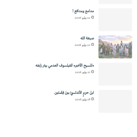
مدامع ومدافع !
22 يوليو 2026
صبغة الله
22 يوليو 2026
«المسيح الأخير» للفيلسوف العدمي بيتر زابفه
21 يوليو 2026
ابنُ حزمٍ الأندلسيِّ بينَ قِصَّتَين
18 يوليو 2026