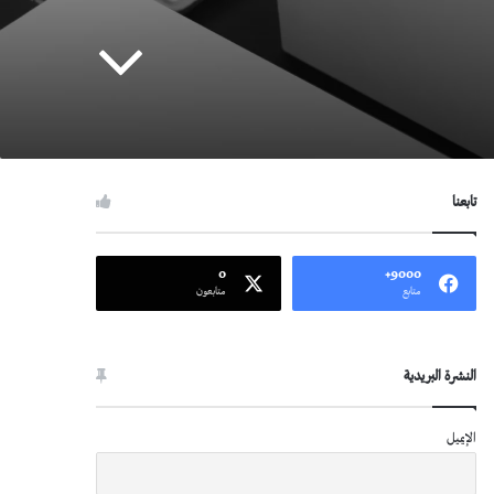
تابعنا
0
9000+
متابع
متابعون
النشرة البريدية
الإيميل