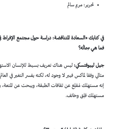
تحرير: مريم سالم
فما هي سِماتُه؟
جيل ليبوفتسكي:
ليس هناك تعريف بسيط للإنسان الاستهلاكي
مثالي وفقا لماكس فيبر لا وجود له، لكنه يفسر التغير في العا
إنه مستهلك مُقلِع عن ثقافات الطبقة، ويبحث عن المتعة، وعن
مستهلك قلِق وخائف.