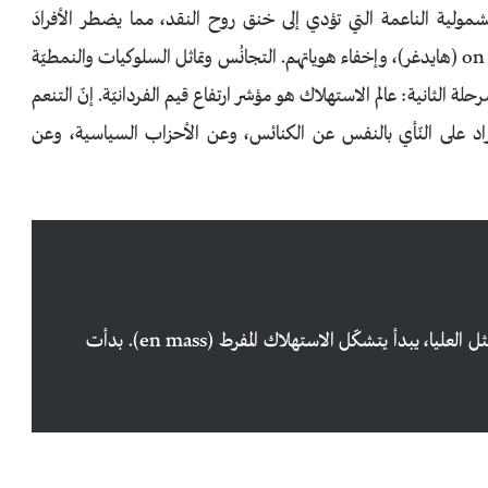
شمولية الناعمة التي تؤدي إلى خنق روح النقد، مما يضطر الأفرادَ
المهووسين بالاستهلاك، إلى الاختباء تحت الضمير غير المُعَرَّف on (هايدغر)، وإخفاء هوياتهم. التجانُس وتماثل السلوكيات والنمطيّة
حلة الثانية: عالم الاستهلاك هو مؤشر ارتفاع قيم الفردانيّة. إنّ التنعم
لأفراد على النّأي بالنفس عن الكنائس، وعن الأحزاب السياسية، وعن
” عن طريق التخلُّص من السلوكيات التقليدية و المثل العليا، يبدأ يتشكّل الاستهلاك المفرط (en mass). بدأت