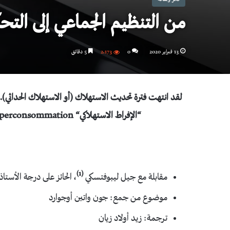
من التنظيم الجماعي إلى التح
13 فبراير 2020
0
2٬173
5 دقائق
لقد انتهت فترة تحديث الاستهلاك (أو الاستهلاك الحداثي). و
“الإفراط الاستهلاكي
“
perconsommation
(1)
مقابلة مع جيل ليبوفتسكي
، الحائز على درجة الأستاذ
موضوع من جمع: جون واتين أوجوارد
ترجمة: زيد أولاد زيان