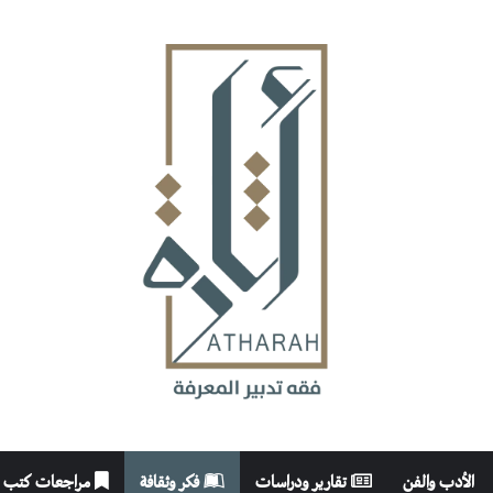
الأدب والفن
تقارير ودراسات
فكر وثقافة
مراجعات كتب