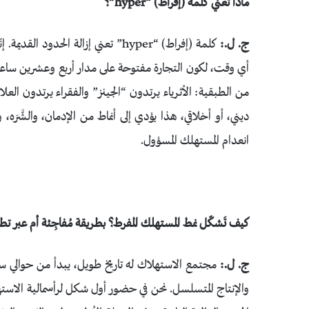
ماذا تعني كلمة (إفراط) “hyper”؟
ج. ل.:
كلمة (إفراط) “hyper” تعني إزالة الح
أي وقت، لكون التجارة مفتوحة على مدار أربع وعشرين ساعة. 
من الطبقية: الأثرياء يرتدون “الجينز” والفقراء يرتدون الع
ديني، أو أخلاقي، هذا يؤدي إلى أنماط من الإدمان، والشَّرَه،
انعدام المستهلك المسؤول.
كيف تَشكّل نمط المستهلك المفرط؟ بطريقة مُفاجِئة أم عبر ت
ج. ل.:
والإنتاج المتسلسل. نحن في حضور أول شكل لرأسمالية الاستهل