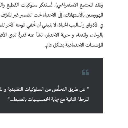
ونقد المجتمع الاستعراضي). تُستنكَر سلوكيات القطيع وال
في الأذواق وأساليب الحياة، لا ينبغي أن تُخفي الوجه الآخر للمر
بالرخاء، والمتعة، و حرية الاختيار، نشأ عنه قدرةٌ لدى ا
المؤسسات الاجتماعية بشكل عامّ.
المرحلة الثانية مع نهاية الخمسينيات بالضبط…”