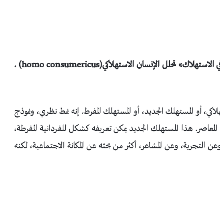
في كتابك «السعادة المتناقضة: دراسة حول مجتمع الإفراط في الاستهلاك» تحلل الإنسان الاستهلاكي(homo consumericus) .
، أو المستهلك الجديد، أو المستهلك المفرط. إنه نمط نظري، ونموذج
لم المعاصر. هذا المستهلك الجديد يمكن تعريفه كشكل للفردانية المفرطة،
 التجربة، وعن المشاعر، أكثر من بحثه عن المكانة الاجتماعية، لكنه