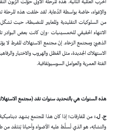
الحرب العالمية الثانية. هذه المرحلة الأولى حوّلت الزّبون 
والإغواء، خاصّة بواسطة الدِّعاية. لقد خلقت هذه المرحلة ثن
الانتهاء الحقيقي للخمسينيات -وإن كانت بعض البوادر تلوح م
الذهبيّ ومجتمع الرّخاء. إنّ مجتمع الاستهلاك المفرط لا يؤث
الاستهلاك الجديدة، مثل العُطَل والهروب والاختيار والرفاهية 
الفئة العمرية والعوامل السوسيوثقافية.
هذه السنوات هي بالتحديد سنوات نقد (مجتمع الاستهلا
ج. ل.:
والتشابُه، هو الذي تُسلَّط عليه الأضواء وأحيانا يُنتَقَد 