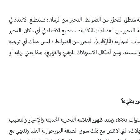
دود القديمة. إنّه منطق التحرُّر من الضوابط. التحرر من الزمان: نستطيع الاقتناء في
التحرر من الفضاءات المكانية: نستطيع الاقتناء في أي مكان. التحرر
لامات التجارية (الماركات). التحرر من الضوابط : ليس هناك أي توجيه
 والسمنة، ومن أشكال الاستهلاك المرَضيّ والقهريّ. هذا يعني نهاية أو
طور بطيء؟
مجتمع الاستهلاك له تاريخ طويل، يبدأ من حوالي سنوات 1880 ومنذ ظهور العلامة التجارية الحديثة والإشهار والتعليب
اك، التي لا تمسّ مع ذلك سوى الطبقة البورجوازية العليا وتنتهي مع