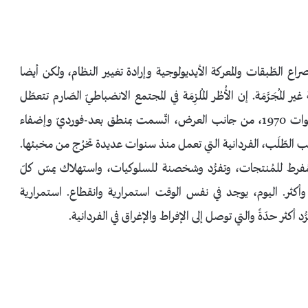
س الوقت عن صراع الطّبقات والمعركة الأيديولوجية وإرادة تغيير النظام، ولكن أيضا
 المُجَرَّمَة. إن الأُطُر المُلزِمَة في المجتمع الانضباطيّ الصّارم تتعطّل
وتختفي وتترك مكانها لمجتمع متمركز حول الصحراء. السنوات 1970، من جانب العرض، اتّسمت بمنطق بعد-فورديّ وإضفاء
الطّلَب، الفردانية التي تعمل منذ سنوات عديدة تخرُج من مخبئها.
بتقسيم مُفرط للمُنتجات، وتفرُّد وشخصنة للسلوكيات، واستهلاك يمسّ كلّ
كثر. اليوم، يوجد في نفس الوقت استمرارية وانقطاع. استمرارية
د أكثر حدّةً والتي توصل إلى الإفراط والإغراق في الفردانية.