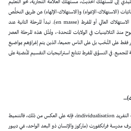
التقليدي إلى المستهلك الحديث، مستهلك العلامة التجارية، نحو التعليم
ائيّات (الاستهلاك-الإغواء) و(الاستهلاك-الإلهاء) عن طريق التخلُّص
من السلوكيات التقليدية والمعايير المنضبطة، حيث تشكّل الاستهلاك العالي أو المفرط (en masse). تبدأ المرحلة الثانية عند
نذ الثلاثينيات في الولايات المتحدة-، وتُمثِّل هذه المرحلة العصرَ
ر فقط على النُّخَب بل على الناس جميعا، الذين يتم إغراؤهم بمواضيع
للجميع. في التسوُّق المفرط تتتابع استراتيجيات التقسيم المُنصَبّة على
ك)…
من المفارقات؛ إذا كان هذا المجتمع يشهد ديناميكية التفريد individualisation، فإنه على العكس من ذلك، فالتنميط
من طرف مدرسة فرانكفورت (ماركوز والإنسان ذو البعد الواحد، غي ديبور