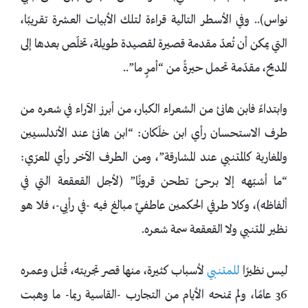
نواس).. وفي الأسطر التالية قراءة لتلك الأبيات العشرة تقريبًا،
التي يمكن أن تُعدّ مقدمة قصيرة لقصيدة طويلة، تخلّص بعدها إلى
المديح، مقدّمة تحمل حيرةً من “أمرٍ ما”..
وابتداءً فابن هانئ من الشعراء الكبار، من أبرز الآراء في شعره من
طرف الاستحسان رأي ابن خلّكان: “ابن هانئ عند الأندلسيين
والمغاربة كالمتنبي عند المشارقة”، ومن الطرف الآخر رأي المعرّي:
“ما أشبّهه إلا برحىً تطحن قرونًا” (لأجل القعقعة التي في
ألفاظه)، وكلا طرفي الحكمين عاطفيٌ مبالغ فيه -في رأيي-، فلا هو
نظير المتنبي ولا القعقعة سمة شعره.
ليس نظيرًا
للمتنبي
لأسباب كثيرة، منها قصر تجربته، قُتل وعمره
36 عامًا، ولم تمنحه الأيام من التجارب -القاسية ربما- ما وهبت