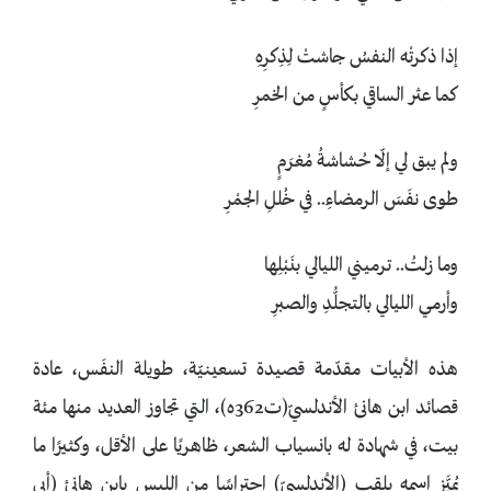
إذا ذكرتْه النفسُ جاشتْ لِذِكرِهِ
كما عثر الساقي بكأسٍ من الخمرِ
ولم يبق لي إلّا حُشاشةُ مُغرَمٍ
طوى نفَسَ الرمضاءِ.. في خُللِ الجمْرِ
وما زلتُ.. ترميني الليالي بنَبْلِها
وأرمي الليالي بالتجلُّدِ والصبرِ
هذه الأبيات مقدّمة قصيدة تسعينيّة، طويلة النفَس، عادة
قصائد ابن هانئ الأندلسيّ(ت362ه)، التي تجاوز العديد منها مئة
بيت، في شهادة له بانسياب الشعر، ظاهريًا على الأقل، وكثيرًا ما
يُميَّز اسمه بلقب (الأندلسيّ) احتراسًا من اللبس بابن هانئ (أبي