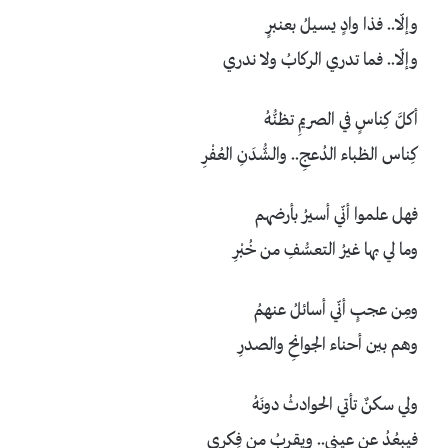
وإلّا.. فذا وادٍ يسيلُ بعنبرٍ
وإلّا.. فما تدري الركابُ ولا ندري
أكلَّ كِناسٍ في الصريمِ تظنُّهُ
كِناس الظباء الدُعجِ.. والشُّدَنِ العُفْرِ
فهل علموا أنّي أسيرُ بأرضهم
وما لي بها غيرُ التعسُّفِ من خُبْرِ
ومِن عجبٍ أنّي أسائلُ عنهمُ
وهم بين أحناء الجوانحِ والصدرِ
ولي سكنٌ تأتي الحوادثُ دونَهُ
فيبعُدُ عن عيني.. ويقربُ من فِكري