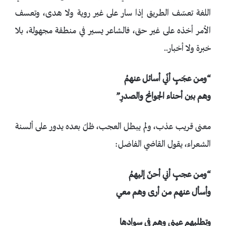
اللغة تعسّف الطريق إذا سار على غير روية ولا هدى، وتعسف
الأمر أخذه على غير حق، فالشاعر يسير في منطقة مجهولة، بلا
خبرة ولا أخبار..
“ومن عجَبٍ أنّي أسائل عنهمُ
وهم بين أحناء الجوانح والصدرِ”
معنى قريب عذب، ولم يبطل العجب، ظلّ بعده يدور على ألسنة
الشعراء، يقول القاضي الفاضل:
“ومن عجبٍ أني أحنّ إليهمُ
وأسأل عنهم من أرى وهم معي
وتطلبهم عيني وهم في سوادها