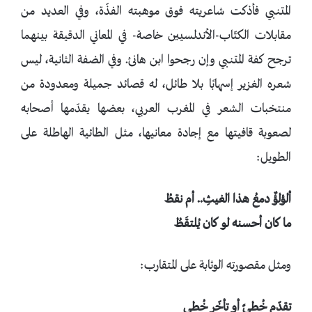
المتنبي فأذكت شاعريته فوق موهبته الفذّة، وفي العديد من
مقابلات الكتّاب-الأندلسيين خاصة- في المعاني الدقيقة بينهما
ترجح كفة المتنبي وإن رجحوا ابن هانئ. وفي الضفة الثانية، ليس
شعره الغزير إسهابًا بلا طائل، له قصائد جميلة ومعدودة من
منتخبات الشعر في المغرب العربي، بعضها يقدّمها أصحابه
لصعوبة قافيتها مع إجادة معانيها، مثل الطائية الهاطلة على
الطويل:
ألؤلؤٌ دمعُ هذا الغيثِ.. أم نقطُ
ما كان أحسنه لو كان يُلتقَطُ
ومثل مقصورته الوثابة على المتقارب:
تقدّم خُطىً أو تأخّر خُطى