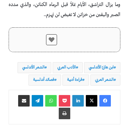
وما يزال التراشق، الأيام تملأ قبل الرماء الكنائن، والذي مدده
الصبر واليقين من خزائن لا تغيض لن يُهزم..
ابن هانئ الأندلسي
الأدب العربي
الشعر الأندلسي
الشعر العربي
قراءة أدبية
قصائد أندلسية
لينكدإن
‫Pocket
واتساب
تيلقرام
مشاركة عبر البريد
طباعة