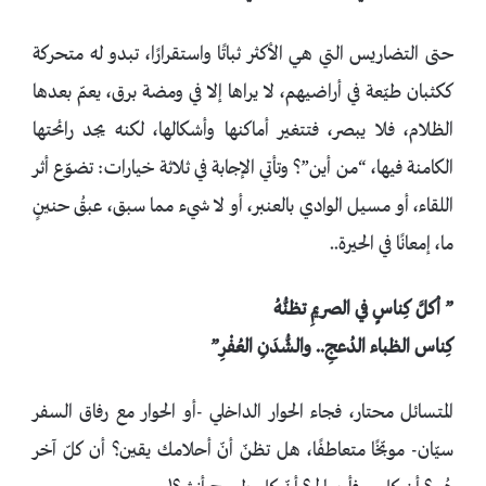
حتى التضاريس التي هي الأكثر ثباتًا واستقرارًا، تبدو له متحركة
ككثبان طيّعة في أراضيهم، لا يراها إلا في ومضة برق، يعمّ بعدها
الظلام، فلا يبصر، فتتغير أماكنها وأشكالها، لكنه يجد رائحتها
الكامنة فيها، “من أين”؟ وتأتي الإجابة في ثلاثة خيارات: تضوّع أثر
اللقاء، أو مسيل الوادي بالعنبر، أو لا شيء مما سبق، عبقُ حنينٍ
ما، إمعانًا في الحيرة..
” أكلَّ كِناسٍ في الصريمِ تظنُّهُ
كِناس الظباء الدُعجِ.. والشُّدَنِ العُفْرِ”
المتسائل محتار، فجاء الحوار الداخلي -أو الحوار مع رفاق السفر
سيّان- موبّخًا متعاطفًا، هل تظنّ أنّ أحلامك يقين؟ أن كلّ آخر