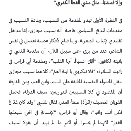
وإلّا فمشيًا.. مثلَ مشي القطا الكُدري”
في النظرة الأولى تبدو المقدمة من النسيب، وعادة النسيب في
مقدمات المديح -السياسي خاصة- أنه نسيب مجازي، إمّا مدخل
تقليدي لإثبات الشعرية، وإما قناع لأفكار ضمنية تعتمل في نفس
الشاعر، عند من يرى -على سبيل المثال- أن مقدمة المتنبي في
يائيته لكافور: “أقِلّ اشتياقًا أيها القلب”، ومقدمة أبي فراس في
رائيته السائرة: “فلا تنكريني يا ابنة العمّ”، كلاهما نسيب مجازي
ينقل الحمولة النفسية الحانقة على السيّد وابن العم، ومن المفارقة
أن المقصود في كلا النسيبين المتواريين: سيف الدولة، فحمّل
القويّان الضعيفَ (المرأة) صفةَ الغدر، فقال المتنبي “وقد كان غدّارًا
فكن أنت وافيا”، وقال أبو فراس: “لإنسانةٍ في الحيّ شيمتُها
الغدرُ” لأنهما لم يجسرا -أو لأمرٍ ما- لم يُريدا أن يقولا لسيف