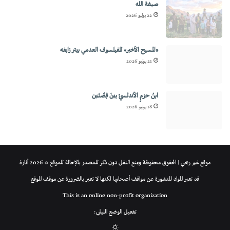
صبغة الله
22 يوليو 2026
«المسيح الأخير» للفيلسوف العدمي بيتر زابفه
21 يوليو 2026
ابنُ حزمٍ الأندلسيِّ بينَ قِصَّتَين
18 يوليو 2026
موقع غير ربحي | الحقوق محفوظة ويمنع النقل دون ذكر للمصدر بالإحالة للموقع © 2026 أثارة
قد تعبر المواد المنشورة عن مواقف أصحابها لكنها لا تعبر بالضرورة عن موقف الموقع
This is an online non-profit organization
تفعيل الوضع الليلي:
الوضع