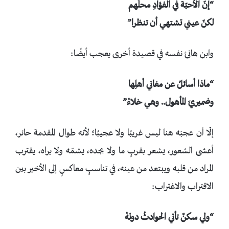
“إنّ الأحبّة في الفؤادِ محلّهم
لكنّ عيني تشتهي أن تنظرا”
وابن هانئ نفسه في قصيدة أخرى يعجب أيضًا:
“ماذا أسائلُ عن مغاني أهلِها
وضميريَ المأهول.. وهي خلاءُ”
إلّا أن عجبَه هنا ليس غريبًا ولا عجيبًا؛ لأنه طوال المقدمة حائر،
أعشى الشعور، يشعر بقربٍ ما ولا يجده، يشمّه ولا يراه، يقترب
المراد من قلبه ويبتعد من عينه، في تناسبٍ معاكسٍ إلى الأخير بين
الاقتراب والاغتراب:
“ولي سكنٌ تأتي الحوادثُ دونَهُ