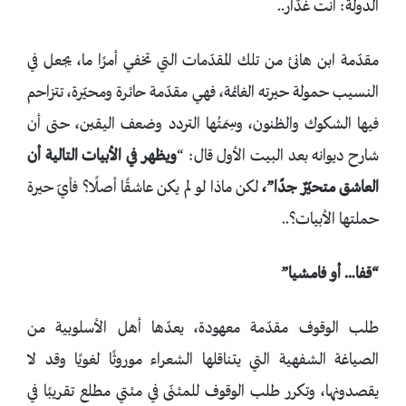
الدولة: أنت غدّار..
مقدّمة ابن هانئ من تلك المقدّمات التي تخفي أمرًا ما، يجعل في
النسيب حمولة حيرته الغائمة، فهي مقدّمة حائرة ومحيّرة، تتزاحم
فيها الشكوك والظنون، وسِمَتُها التردد وضعف اليقين، حتى أن
شارح ديوانه بعد البيت الأول قال: “
ويظهر في الأبيات التالية أن
العاشق متحيّرٌ جدًا”،
لكن ماذا لو لم يكن عاشقًا أصلًا؟ فأيّ حيرة
حملتها الأبيات؟..
“قفا… أو فامشيا”
طلب الوقوف مقدّمة معهودة، يعدّها أهل الأسلوبية من
الصياغة الشفهية التي يتناقلها الشعراء موروثًا لغويًا وقد لا
يقصدونها، وتكرر طلب الوقوف للمثنّى في مئتي مطلع تقريبًا في