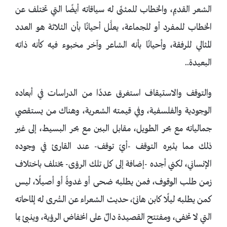
الشعر القديم، والخطاب للمثنّى له سياقاته أيضًا التي تختلف عن
الخطاب للمفرد أو للجماعة، يعلَّل أحيانًا بأن الثلاثة هو العدد
المثالي للرفقة، وأحيانًا بأنه الشاعر وآخر مخبوء فيه كأنه ذاته
البعيدة..
والتوقف والاستيقاف استغرق عددًا من الدراسات في أبعاده
الوجودية والفلسفية، وفي قيمته الشعرية، وهناك من يستقصي
جمالياته مع بحر الطويل، مقابل البين مع بحر البسيط، إلى غير
ذلك مما يثيره التوقف -أيّ توقف- عند القارئ في وجوده
الإنساني، لكني أجده -إضافة إلى كل تلك الرؤى- يختلف باختلاف
زمن طلب الوقوف، فمن يطلبه ضحى أو غدوةً أو أصيلًا، ليس
كمن يطلبه ليلًا كابن هانئ، حديث الشعراء عن السُّرى له إلماحاته
التي لا تخفى، ومفتتح القصيدة دالٌ على انخفاض الرؤية، وينبئ بما