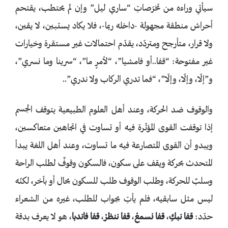
سيأتي وراءه من تخرّصاتِ “ساري ليل” وإن لم يحتطب، يقتحم
أحراش منطقة مجهولة -داخله ربما-، فلا يكاد يستبين، لا يقين،
ولا قرار، متأرجح ومتردّد، يقدّم احتمالات غير مستقرة وخيارات
غير مفتوحة: “قفا..أو فامشيا”، “لأمرٍ ما”، “سرينا وما نسري”،
و”إلّا، وإلّا، وإلّا”، “فما تدري الركاب ولا ندري”..
والوقوف ضد الحركة، وعند أهل العلوم الطبيعية يتوقف الجسم
إذا توقفت القوى المؤثّرة فيه أو تساوت في اتجاهين متعاكسين،
ويبدو أن القوى المتصارعة فيه ما تساوت، وعند أهل اللغة يبدأ
المتحدث بحركة ويقف على سكون، فالسكون وقوفٌ لطلب الراحة
وسلبٌ للحركة، وطلب الوقوف طلب للسكون بحال أو بآخر، لكنّه
ليس مثل سابقيه، فلم يأتِ بجواب للطلب، غيره من الشعراء
حدّد:
قفا نبكِ
،
قفا نسمعْ
،
قفا ننظرْ
،
قفا فاندبا
، هو لا يعرف بدقة