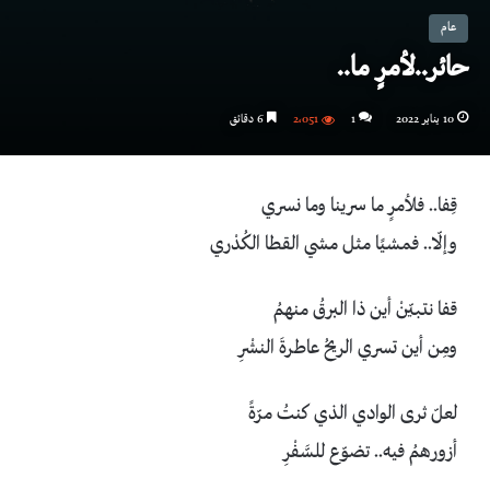
عام
حائر..لأمرٍ ما..
10 يناير 2022
1
2٬051
6 دقائق
قِفا.. فلأمرٍ ما سرينا وما نسري
وإلّا.. فمشيًا مثل مشي القطا الكُدْري
قفا نتبيّنْ أين ذا البرقُ منهمُ
ومِن أين تسري الريحُ عاطرةَ النشْرِ
لعلّ ثرى الوادي الذي كنتُ مرّةً
أزورهمُ فيه.. تضوّع للسَّفْرِ