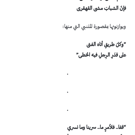
فإنّ الشبابَ مشى القهقرى
ويوازنونها بمقصورة المتنبي التي منها:
“وكلّ طريقِ أتاه الفتى
على قدَرِ الرِجلِ فيه الخطى”
.
.
.
“قفا.. فلأمرٍ ما.. سرينا وما نسري