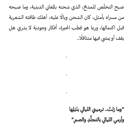
صبح التخلّص للمديح، الذي شحنه بالمعاني الدينية، وما صبحه
من مسراه بأمثل، كان الشحن وبالًا عليه، أهلك طاقته الشعرية
قبل اكتمالها، وربما هو قطب الحيرة، أفكار وجودية لا يدري هل
يقف أو يمشي فيها متثاقلًا..
.
.
.
“وما زلتُ.. ترميني الليالي بنَبْلِها
وأرمي الليالي بالتجلُّدِ والصبرِ”