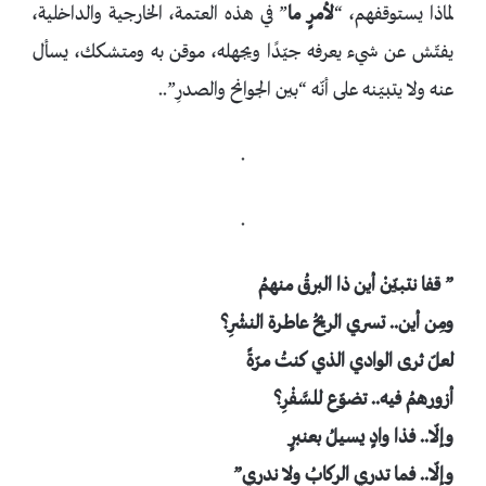
لماذا يستوقفهم، “
لأمرٍ ما
” في هذه العتمة، الخارجية والداخلية،
يفتّش عن شيء يعرفه جيّدًا ويجهله، موقن به ومتشكك، يسأل
عنه ولا يتبيّنه على أنّه “بين الجوانح والصدرِ”..
.
.
” قفا نتبيّنْ أين ذا البرقُ منهمُ
ومِن أين.. تسري الريحُ عاطرة النشْرِ؟
لعلّ ثرى الوادي الذي كنتُ مرّةً
أزورهمُ فيه.. تضوّع للسَّفْرِ؟
وإلّا.. فذا وادٍ يسيلُ بعنبرٍ
وإلّا.. فما تدري الركابُ ولا ندري”