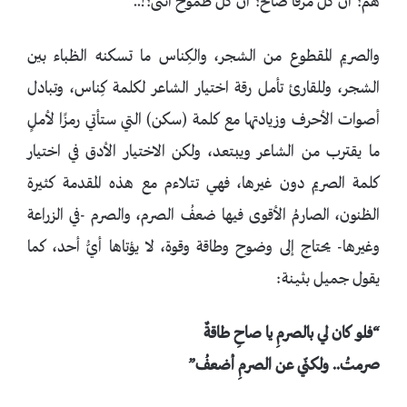
هُم؟ أن كل مرفأ صالح؟ أنّ كل طموح أنثى؟!..
والصريم المقطوع من الشجر، والكِناس ما تسكنه الظباء بين
الشجر، وللقارئ تأمل رقة اختيار الشاعر لكلمة كِناس، وتبادل
أصوات الأحرف وزيادتها مع كلمة (سكن) التي ستأتي رمزًا لأملٍ
ما يقترب من الشاعر ويبتعد، ولكن الاختيار الأدق في اختيار
كلمة الصريم دون غيرها، فهي تتلاءم مع هذه المقدمة كثيرة
الظنون، الصارمُ الأقوى فيها ضعفُ الصرم، والصرم -في الزراعة
وغيرها- يحتاج إلى وضوح وطاقة وقوة، لا يؤتاها أيُّ أحد، كما
يقول جميل بثينة:
“فلو كان لي بالصرمِ يا صاحِ طاقةٌ
صرمتُ.. ولكنّي عن الصرمِ أضعفُ”