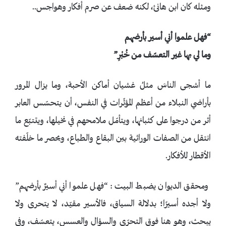
ومثله كان ابن هانئ، لكنه ضعف عن صرم أفكار وهواجس..
“فهل علموا أني أسير بأرضهم
وما لي بها غير التعسّف من خُبْرِ”
ما أشجى الناسَ مثلُ غشيان أماكن الأحبة، وما يزال المرور
بأراضي النبلاء من أعظم المؤثّرات في النفس، أن يتحسّس العابر
أثر من درجوا على كثبانها، ويتأمّل ملامحهم في نخيلها، ويتتبّع ما
انتقل من الصفات الوراثية بين البقاع والطباع، ويحصر ما خلّفته
الأقطار للأفكار.
ومحقق الديوان يضبط البيت: “فهل علموا أني أسيرٌ بأرضهم”
ولا أجده أسيرًا؛ بدلالة السياق، فالأسير مقيّد، لا يتحرى ولا
يبحث، وهو هنا فوق التحرّي والسؤال والعسس، يتعسّف، وفي