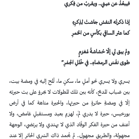
فيبعُدُ عن عيني.. ويقربُ من فِكري
إذا ذكرتْه النفسُ جاشتْ لِذِكرِهِ
كما عثر الساقي بكأسٍ من الخمرِ
ولم يبق لي إلّا حُشاشةُ مُغرَمٍ
طوى نفَسَ الرمضاءِ.. في خُللِ الجمْرِ”
يسري ولا يسري نحو أملٍ ما، سكنٍ ما، ألمح إليه في ومضة بيت،
بين ضباب المديح، كأنه بين تلك المطولات لا يجرؤ على بث حيرته
إلّا في ومضةٍ حائرةٍ من حيرتها، والحيرة متاهة كما في أرض
بورخيس، حيرة لا يدري لمَ، لهزيم بعيد ومستقبلٍ غامض، ولا
أعنف من حيرة الفكر الوقّاد الذي لا يهتدي ولا يرتضي، الوجهة
مجهولة، والطريق مجهول.. لم يُحمد ذاك السّرى الحائر إلا عند