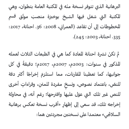
البرهانية الذي تتوفر نسخة منْه في المكتبة العامة بتطوان، وهي
المكتبة التي شغل فيها الشيخ بوخبزة منصبَ موثّق قسم
المخطوطات إلى أن تقاعد (العمراني، 2008: 36. احنانة، 2017:
335. احنانة، 2003: 245).
لم تكنْ نشرة احنانة المعادة كما هي في الطبعات الثلاث لعمله
المذكور في سنوات: 2003م، 2007م، 2017م؛ دقيقةً في كل
جوانبها، كما تعطينا المقارنات، مما استلزمَ إخراجًا أكثر دقة
للنصّ، باعتماد نصوص، ونسخٍ مفردة للمتنِ، وقراءاتٍ أخرى
للنص غير تلك التي عوّل عليها واقترحها؛ رغم أنه، في محاولة
إخراجه تلك، قد سعى إلى إظهارِ «أقرب نسخة تعكس برهانية
السلالجي» معتمدا على نسختين مجردتين هما: