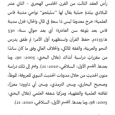
رأسَ العقد الثالث من القرن الخامس الهجري – الثاني عشر
الميلادي ببلدةٍ جبلية يقال لها ’’سليلجو‘‘ نواحيَ مدينة فاس
العلمية؛ خرج معدومًا ليس ذا سعةٍ في المالِ والحال؛ فنزل مدينة
فاس بعد بلوغه سن العاشرة؛ أي بعد حوالي سنة: 530
هـ/1135م. حفظ القرآن واستظهره أوّل الأمر؛ ثم طفق يدرس
النحو والعربيّة، والفقهَ المالكي، والخلافَ العالي وفق ما كانَ سائدًا
من مقرّراتٍ دراسية آنذاك (علال البختي: 2005: 90، وما
بعدها. القسم الأول: السلالجي، 2020: 21). وضمّ إلى ذلك دراسَة
متون الحديثِ من خلال مدونات الحديث النبوي المعروفة: الموطأ،
وصحيح البخاري، وسنن الترمذي، وسنن أبي داوود؛ معززًا،
ثقافته العلمية والفقهية، ومزكيًا شغفه العلمي (علال البختي:
2005: 98، وما بعدها. القسم الأول: السلالجي، 2020: 21).