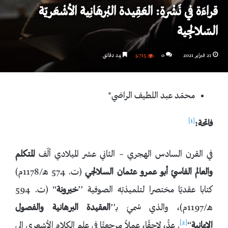
قراءَة في نَشْرةِ: العَقِيدة البُرهَانِية الأشْعَريّة
السّلالجِية
21 فبراير 2021
0
3٬715
24 دقائق
محمّد عبد اللطيف الراضي*
[1]
فاتحة:
في القرن السادس الهجري – الثاني عشر الميلادي ألّف
المتكلم
والعالم الفاسيّ أبو عمرو عثمان السلالجي
(ت. 574 هـ/1178م)
كتابا عقديّا مختصرا لتلميذتِه الصوفية ’’
خيرونة
‘‘ (ت. 594
هـ/1197م)، والذي سُميَ بـ’’
العقيدة البرهانية والفصول
[2]
الإيمانية
‘‘
. عدًّ، لاحقًا، عملاً مرجعيًّا في علم الكلام الأشعري إلى