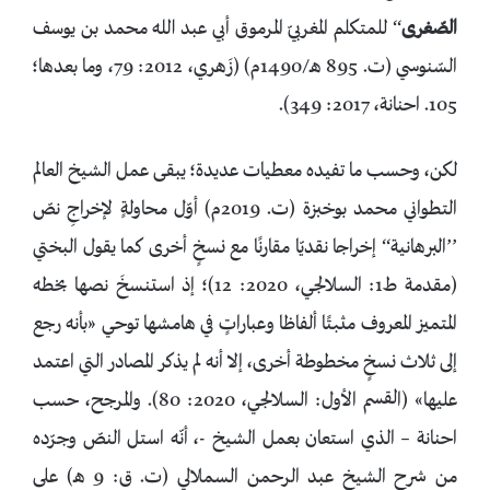
الصّغرى
‘‘ للمتكلم المغربيّ المرموق أبي عبد الله محمد بن يوسف
السّنوسي (ت. 895 هـ/1490م) (زَهري، 2012: 79، وما بعدها؛
105. احنانة، 2017: 349).
لكن، وحسب ما تفيده معطيات عديدة؛ يبقى عمل الشيخ العالم
التطواني محمد بوخبزة (ت. 2019م) أوّل محاولةٍ لإخراجِ نصّ
’’البرهانية‘‘ إخراجا نقديّا مقارنًا مع نسخٍ أخرى كما يقول البختي
(مقدمة ط1: السلالجي، 2020: 12)؛ إذ استنسخَ نصها بخطه
المتميز المعروف مثبتًا ألفاظا وعباراتٍ في هامشها توحي «بأنه رجع
إلى ثلاث نسخٍ مخطوطة أخرى، إلا أنه لم يذكر المصادر التي اعتمد
عليها» (القسم الأول: السلالجي، 2020: 80). والمرجح، حسب
احنانة – الذي استعان بعمل الشيخ -، أنّه استل النصّ وجرّده
من شرح الشيخ عبد الرحمن السملالي (ت. ق: 9 هـ) على