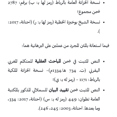
نسخة الخزانة العامة بالرباط (رمز لها بـ: ب) برقم: 2787
ضمن مجموع؛
نسخة الشيخ بوخبزة الخطية (رمز لها بـ: ر) (احنانة، 2017:
).
فيما استعانة بالمتن المجرد من عملين على البرهانية هما:
النص المثبت في ضمن
المباحث العقلية
للمتكلم المغربي
اليفرني (ت. 734 هـ/1334م)– نسخة الخزانة الملكية
بالرباط: 1171 – (رمز له بـ: ي)؛
النص المثبت ضمن
تقييد البيان
للسملالي المذكور بالمكتبة
العامة تطوان: 449 (رمز له بـ: س) (احنانة، 2017: 334،
وما بعدها. احنانة، 2003: 245، 246).