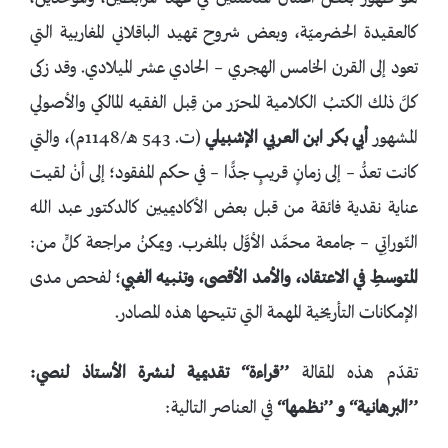
كالعقيدة الحضرميّة، وبعض شروح تمهيد الباقلاني المغاربية التي
تعود إلى القرن الخامس الهجري – الحادي عشر الميلادي. وقد زكى
كلَّ ذلك الكتبُ الكلامية المحرّر من قِبل الفقيه المالكي والأصولي
المشهور
أبي بكر ابن العربي الإشبيلي
(ت. 543 هـ/1148م)، والتي
كانت تعدُّ – إلى زمانٍ قريبٍ جدًّا – في حكم المفقود؛ إلى أنْ لقيت
عناية نقدية فائقة من قبل بعض الأكاديميين كالدكتور عبد الله
التّوراتِي – جامعة محمَّد الأوَّل بالمغرب. ويمكنُ مراجعة كلٍّ من:
المتوسطِ في الاعتقاد، والأمد الأقصى، وتنبيه الغبي
؛ لفحص مدى
الإمكانات التأريخية المهمة التي تتيحها هذه المصادر.
تقدّم هذه المقالة
’’قراءة‘‘ تقديمية لنشرة الأستاذ لنصي:
’’البرهانية‘‘ و ’’نظمها‘‘
في العناصر التالية: