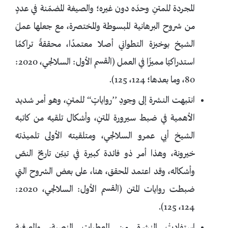
المجردة للمتنِ وحدَه دون غيره؛ والصيغة المضمّنة في عددٍ
من شروح البرهانية المبسوطة والمختصرة، مع جعلها عملَ
الشيخ بوخبزة التطواني أصلا معتمدًا، محققةً تراكمًا
استدراكيّا مميزًا في العمل (القسم الأول: السلالجي، 2020:
80، وما بعدها؛ 124، 125).
انتبهت النشرة إلى وجودِ ’’رواياتٍ‘‘ للمتنِ، وهو أمر شديد
الأهمية في ضبط سيرورة المتنِ، وأشكال تلقيه من كاتبه
الشيخ أبي عمرو السلالجي، ومتلقيته الأولى تلميذته
خيرونة، وهذا أمر ذو فائدة كبيرة في تبيّن تاريخ النصّ
وأشكاله، وقد اعتمد المحقق، هنا، على بعض الشروح التي
ضبطت روايات المتن (القسم الأول: السلالجي، 2020:
124، 125).