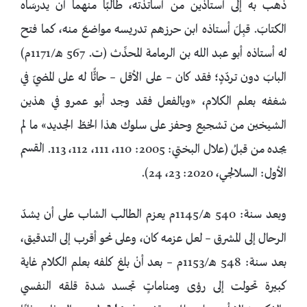
ذهب به إلى أستاذين من أساتذته، طالبًا منهما أن يدرسَاه
الكتابَ. قبِلَ أستاذه ابن حرزهم تدريسه مواضعَ منه، كما فتح
له أستاذه أبو عبد الله بن الرمامة المحدِّث (ت. 567 هـ/1171م)
البابَ دون تردّدٍ؛ فقد كان – على الأقل – حاثًّا له على المضيّ في
شغفه بعلم الكلام، «وبالفعل فقد وجد أبو عمرو في هذين
الشيخين من تشجيع وحفز على سلوك هذا الخطّ الجديد» ما لم
يجده من قبلُ (علال البختي: 2005: 110، 111، 112، 113. القسم
الأول: السلالجي، 2020: 23، 24).
وبعد سنة: 540 هـ/1145م يعزم الطالب الشاب على أن يشدّ
الرحال إلى المشرق – لعل عزمه كان، وعلى نحو أقرب إلى التدقيق،
بعد سنة: 548 هـ/1153م – بعد أنْ بلغ كلفه بعلم الكلام غاية
كبيرة تحولت إلى رؤى ومناماتٍ تجسد شدة قلقه النفسي