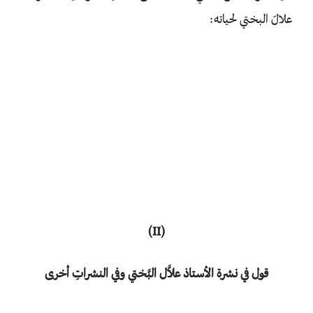
علالّ البختي لحياته:
)
II
(
قول في نشرة الأستاذ علاَّل البَّختي وفي النشراتِ أخرى