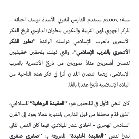
سنة: 2003م سيقدم الدارس المغربي الأستاذ يوسف احنانة –
المركز الجهوي لمهن التربية والتكوين بتطوان؛ لدارسي تاريخ الفكر
الأشعري بالغرب الإسلامي دراستَه الرائدة ’’
تطور الفكر
الأشعري بالغرب الإسلامي
‘‘، والتِي ذيلت بملحقين تحقيقيين
لنصين أشعريين مثلاَ صورتين من تاريخ الأشعرية بالغرب
الإسلامي، وهما النصان اللذان أثرا في فكر هذه الناحية من
البلاد الإسلامية تأثيرًا عقديّا بالغًا.
كان النصّ الأول في الملحقين هو: ’’
العقيدة البرهانية‘‘
للسلالجي،
الذي قدّم محققا من قبل الدارس باعتباره عملا يعود إلى القرن
السادس الهجري – الحادي عشر الميلادي. فيما كان النص الثّاني
نشرًا لنص ’’
العقيدة الحفيدة
‘‘ المعروفة بـ: ’’
صغرى صغرى