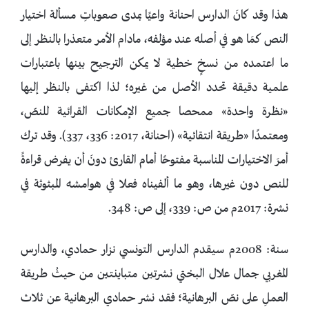
هذا وقد كانَ الدارس احنانة واعيًا بمدى صعوباتِ مسألة اختيار
النص كمَا هو في أصله عند مؤلفه، مادام الأمر متعذرا بالنظر إلى
ما اعتمده من نسخٍ خطية لا يمكن الترجيح بينها باعتبارات
علمية دقيقة تحدد الأصل من غيره؛ لذا اكتفى بالنظر إليها
«نظرة واحدة» ممحصا جميع الإمكانات القرائية للنصّ،
ومعتمدًا «طريقة انتقائية» (احنانة، 2017: 336، 337). وقد ترك
أمرَ الاختيارات المناسبة مفتوحًا أمام القارئ دونَ أن يفرض قراءةً
للنص دون غيرها، وهو ما ألفيناه فعلا في هوامشه المبثوثة في
نشرة: 2017م من ص: 339، إلى ص: 348.
سنة: 2008م سيقدم الدارس التونسي نزار حمادي، والدارس
المغربي جمال علال البختي نشرتين متباينتين من حيثُ طريقة
العملِ على نصّ البرهانية؛ فقد نشر حمادي البرهانية عن ثلاث