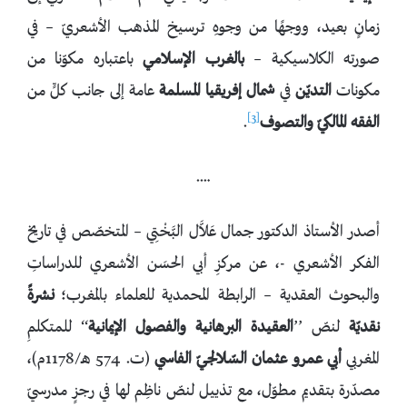
زمانٍ بعيد، ووجهًا من وجوهِ ترسيخ المذهب الأشعريّ – في
صورته الكلاسيكية –
بالغرب الإسلامي
باعتباره مكوّنا من
مكونات
التديّن
في
شمال إفريقيا المسلمة
عامة إلى جانب كلٍّ من
[3]
الفقه المالكيّ والتصوف
.
….
أصدر الأستاذ الدكتور جمال عَلاَّل البَّخْتِي – المتخصّص في تاريخ
الفكر الأشعري -، عن مركزِ أبي الحسَن الأشعري للدراساتِ
والبحوث العقدية – الرابطة المحمدية للعلماء بالمغرب؛
نشرةً
نقديّة
لنصّ ’’
العقيدة البرهانية والفصول الإيمانية
‘‘ للمتكلمِ
المغربي
أبي عمرو عثمان السّلالجيّ الفاسي
(ت. 574 هـ/1178م)،
مصدّرة بتقديم مطوّل، مع تذييل لنصّ ناظِم لها في رجزٍ مدرسيّ