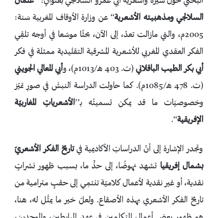
البختي حول سيرة وأشعرية أبي عمرو السلالجي بعنوانٍ: ’’
عثمان
السلالجي ومذهبيته الأشعرية
‘‘ عن وزارة الأوقاف المغربية سَنة:
2005م، والتي مازالت تعدّ، إلى الآن، بحثًا موسّعا في أوجه تلقِي
الفكر العقدي المغربي للأشعرية المشرقية التقليدية ممثلة في فكر
أبي بكر الطيب الباقلاني
(ت. 403 هـ/1013م)، و
أبي المعالي الجويني
(ت. 478 هـ/1085م). كما حاولت الدراسة النبشَ في صورِ تميّز
وخصوصيَات ما قد يمكن تسميتُه بـ’’
الأشعرياتِ المغاربيّة
الإفريقية
‘‘.
وتجدر الإشارة إلى أنّ الدراساتِ الأكاديمية في
تاريخ الفكر الأشعريّ
بشمال إفريقيا
تشهد نهوضًا، إلى حدٍّ ما، بسبب ظهور نشراتٍ
نقدية، أو غير نقدية لأعمال كلاميّة تنتمِي إلى حقبٍ مترامية من
تاريخ الفكر الأشعري بهذه الأصقاع. ولعلّ خير ما يمثَّل له، هنا،
هو ظهور بعض أعمال المتكلمين في عهد المرابطين، والموحدين،