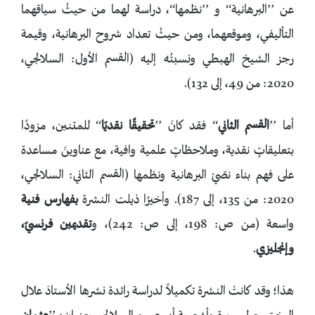
عن ’’البرهانية‘‘ و ’’نظمها‘‘، دراسة لهما من حيثُ سياقهما
التأليفي، وموقعهما، ومن حيثُ تعداد شروح البرهانية، وقيمة
رجز الشيخ الهبطي ونسبتُه إليه (القسم الأول: السلالجي،
2020: من 49، إلى 132).
أما ’’
القسم الثاني
‘‘ فقد كانَ ’’
تحقيقًا نقديّا
‘‘ للمتنين، مزودًا
بتعليقاتٍ نقدية، وملاحظاتٍ علمية وافية، مع عناوينَ مساعدة
على فهم بناء نصّيْ البرهانية ونظمها (القسم الثاني: السلالجي،
2020: من 135، إلى 187). وأخيرًا ذيلت النشرة
بفهارس فنية
واسعة (من ص: 198، إلى ص: 242)، و
تقديمين فرنسيّ،
وإنجليزي
.
هذا؛ وقد كانتْ النشرة تكميلاً لدراسة رائدة نشرها الأستاذ علال