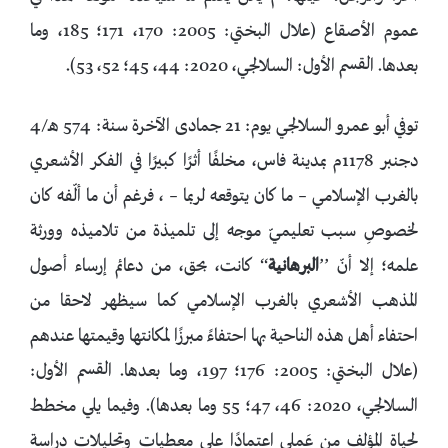
عموم الأصقاع (علال البختي: 2005: 170، 171؛ 185، وما
بعدها. القسم الأول: السلالجي، 2020: 44، 45؛ 52، 53).
توفي أبو عمرو السلالجي يوم: 21 جمادى الآخرة سنة: 574 هـ/4
دجنبر 1178م بمدينة فاس، مخلفًا أثرًا كبيرًا في الفكر الأشعري
بالغرب الإسلامي – ما كان يتوقعه لربما – ، فرغم أن ما ألّفه كان
لخصوصِ سبب تعليميّ موجه إلى تلميذة من تلاميذه وورثة
علمه؛ إلا أنّ ’’
البرهانية
‘‘ كانت، بحق، من دعائم إرساء أصول
المذهب الأشعري بالغرب الإسلامي كما سيظهر لاحقا من
احتفاء أهل هذه الناحية بها احتفاءً مبرزًا لمكانتها وقيمتها عندهم
(علال البختي: 2005: 176؛ 197، وما بعدها. القسم الأول:
السلالجي، 2020: 46، 47؛ 55 وما بعدها). وفيما يلي مخطط
لحياة المؤلف من عَملي اعتمادًا على معطيات وتحليلات دراسة