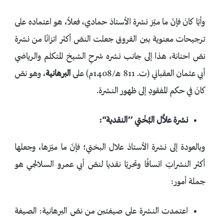
وأيّا كانَ فإنّ ما ميّز نشرة الأستاذ حمادي، فعلاً، هو اعتماده على
ترجيحات معنوية بين الفروق جعلت النصّ أكثر اتزانًا من نشرة
نصّ احنانة، هذا إلى جانب نشره شرحِ الشيخ المتكلم والرياضي
أبي عثمان العقباني (ت. 811 هـ/1408م) على
البرهانية
، وهو نصّ
كانَ في حكم المفقودِ إلى ظهور النشرة.
نشرة علاَّل البَّخْتي ’’النقدية‘‘:
وبالعودة إلى نشرة الأستاذ علال البختي؛ فإنّ ما ميّزها، وجعلها
أكثر النشراتِ اتساقًا وتحريّا نقديا لنصّ أبي عمرو السلالجي هو
جملة أمور:
اعتمدت النشرة على صيغتين من نصّ البرهانية: الصيغة