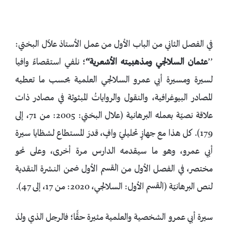
في الفصل الثاني من الباب الأول من عمل الأستاذ علاّل البختي:
’’
عثمان السلالجي ومذهبيته الأشعرية‘‘
؛ نلفي استقصاءً وافيا
لسيرة ومسيرة أبي عمرو السلالجي العلمية بحسب ما تعطيه
المصادر البيوغرافية، والنقول والرواياتُ المبثوثة في مصادر ذات
علاقة نصيّة بعمله البرهانية (علال البختي: 2005: من 71، إلى
179). كل هذا مع جهازٍ تحليليّ وافٍ، قدرَ المستطاع لشظايا سيرة
أبي عمرو، وهو ما سيقدمه الدارس مرة أخرى، وعلى نحو
مختصر، في الفصل الأول من القسم الأول ضمن النشرة النقدية
لنص البرهانيّة (القسم الأول: السلالجي، 2020: من 17، إلى 47).
سيرة أبي عمرو الشخصية والعلمية مثيرة حقًّا؛ فالرجل الذي ولدَ