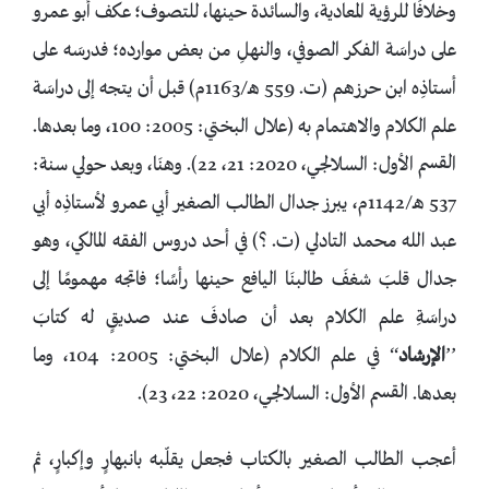
وخلافًا للرؤية المعادية، والسائدة حينها، للتصوف؛ عكف أبو عمرو
على دراسَة الفكر الصوفي، والنهلِ من بعض موارده؛ فدرسَه على
أستاذِه ابن حرزهم (ت. 559 هـ/1163م) قبل أن يتجه إلى دراسَة
علم الكلام والاهتمام به (علال البختي: 2005: 100، وما بعدها.
القسم الأول: السلالجي، 2020: 21، 22). وهنَا، وبعد حولي سنة:
537 هـ/1142م، يبرز جدال الطالب الصغير أبي عمرو لأستاذِه أبي
عبد الله محمد التادلي (ت. ؟) في أحد دروس الفقه المالكي، وهو
جدال قلبَ شغفَ طالبنَا اليافع حينها رأسًا؛ فاتجه مهمومًا إلى
دراسَةِ علم الكلام بعد أن صادفَ عند صديقٍ له كتابَ
’’
الإرشاد
‘‘ في علم الكلام (علال البختي: 2005: 104، وما
بعدها. القسم الأول: السلالجي، 2020: 22، 23).
أعجب الطالب الصغير بالكتاب فجعل يقلّبه بانبهارٍ وإكبارٍ، ثم