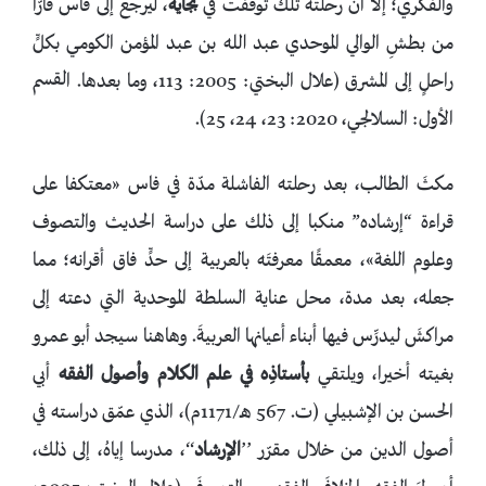
والفكري؛ إلا أن رحلته تلك توقفت في
بجاية
، ليرجع إلى فاس فارًّا
من بطشِ الوالي الموحدي عبد الله بن عبد المؤمن الكومي بكلٍّ
راحلٍ إلى المشرق (علال البختي: 2005: 113، وما بعدها. القسم
الأول: السلالجي، 2020: 23، 24، 25).
مكثَ الطالب، بعد رحلته الفاشلة مدّة في فاس «معتكفا على
قراءة “إرشاده” منكبا إلى ذلك على دراسة الحديث والتصوف
وعلوم اللغة»، معمقًا معرفتَه بالعربية إلى حدٍّ فاق أقرانه؛ مما
جعله، بعد مدة، محل عناية السلطة الموحدية التي دعته إلى
مراكشَ ليدرِّس فيها أبناء أعيانها العربيةَ. وهاهنا سيجد أبو عمرو
بغيته أخيرا، ويلتقي
بأستاذِه في علم الكلام وأصول الفقه
أبي
الحسن بن الإشبيلي (ت. 567 هـ/1171م)، الذي عمّق دراسته في
أصول الدين من خلال مقرّر ’’
الإرشاد
‘‘، مدرسا إياهُ، إلى ذلك،