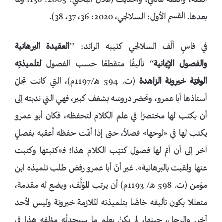
الفقه، والفقه المالكي، والحديث (علال البختي: 2005: 136، وما
بعدها. القسم الأول: السلالجي، 2020: 36، 37، 38).
في فاسٍ ألّف السلالجي كتيبه الرائد: ’’
العقيدة البرهانية
والفصول الإيمانية
‘‘ تأليفًا متقطعًا حسب الفصول
لتلميذتِه
الوفيّة خيرونة الزاهدة
(ت. 594 هـ/1197م)، التي كانت تجلّ
أستاذها أبا عمرو، وتحضر دروسَه بشغف كبير، فهي التي ندبته إلى
أن يكتب لها مختصرًا في علم الكلام لتحفظه، فكان أبو عمرو
يكتب لها في «لوحها» فصلاً، حتى إذا أتمّت حفظه أعقبه بفصلٍ
آخر إلى أن أتم لها فصول كتيّب الكلام هذا؛ فـ«كتبتها وكتبت
عنها ولقبت بالبرهانية». غير أنّ أبا عمرو رفض طلب تلميذه ابن
مؤمن (ت. 598 هـ/ 1193م) أن يرتب المؤلَّف، ويضع له مقدمة،
متعللا بكون تأليفه خاصًّا بتلميذته الملازمة خيرونة وليس لأحد
آخر. والرجل، حينها، لم يكنْ يعلم ما سيحدثُه مؤلفه هذا في