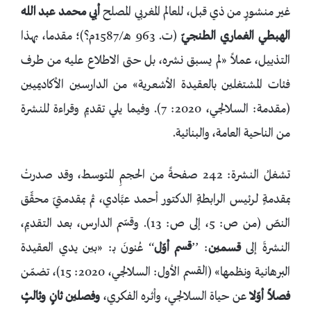
غير منشورٍ من ذي قبل، للعالم المغربي المصلح
أبي محمد عبد الله
الهبطي الغماري الطنجيّ
(ت. 963 هـ/1587م؟)؛ مقدما، بهذا
التذييل، عملاً «لم يسبق نشره، بل حتى الاطلاع عليه من طرف
فئات المشتغلين بالعقيدة الأشعرية» من الدارسين الأكاديميين
(مقدمة: السلالجي، 2020: 7). وفيما يلي تقديم وقراءة للنشرة
من الناحية العامة، والبنائية.
تشغلُ النشرة: 242 صفحةً من الحجمِ المتوسط، وقد صدرتْ
بمقدمةٍ لرئيس الرابطةٍ الدكتور أحمد عبَّادي، ثم بمقدمتيّ محقِّق
النصّ (من ص: 5، إلى ص: 13). وقسّم الدارس، بعد التقديم،
النشرةَ إلى
قسمين
: ’’
قسم أوّل
‘‘ عُنونَ بـ: «بين يدي العقيدة
البرهانية ونظمها» (القسم الأول: السلالجي، 2020: 15)، تضمّن
فصلاً أوّلا
عن حياة السلالجي، وأثره الفكري،
وفصلين ثانٍ وثالثٍ