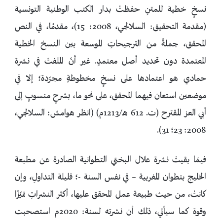
نسخٍ خطية للمتنِ حفظتْ بدار الكتب الوطنية التونسية
(مقدمة التحقيق: السلالجي، 2008: 15)، مقدمًا، في النص
المحقق، جملةً من الترجيحاتِ الموسعة بين النسخ الخطية
المعتمدة دون تحديد أصل معتمدٍ. غير أنّ الملفتَ في نشرة
حمادي هو اعتمادها على نسخٍ مخطوطةٍ مجرّدة؛ إلا في
موضعين استعان فيهما المحقق، على نحو ما، بشرحٍ منسوبٍ إلى
أبي العز المقترح (ت. 612 هـ/1213م) (انظر هوامش: السلالجي،
2008: 23؛ 31).
فيمَا بقيتْ نشرة علال البختي التطوانية الصادرة عن مطبعة
الخليج بتطوان المغربية – في نفس السنة -؛ قليلة التداولِ، وإن
كانتْ، من حيث طبيعة عمل المحقق عليها، أكثر النشراتِ تميّزًا
وقوة كما سيأتي، ذلك أن نشرته لسنة: 2020م استصحبت