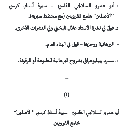
أبو عمرو السلالجي الفَاسيّ – سيرةُ أستاذِ كرسي
’’الأصلين‘‘ بجامع القرويين (مع مخطط سيرتِه).
قولٌ في نشرة الأستاذ علاّل البختي وفي النشرات الأخرى.
البرهانية ورجزها – قول في البناء العام.
مسرد بيبليوغرافي بشروح البرهانية المطبوعة أو المرقونة.
…..
)
I
(
أبو عمرو السلالجي الفَاسيّ – سيرةُ أستاذِ كرسي ’’الأصلين‘‘
بجامع القرويين