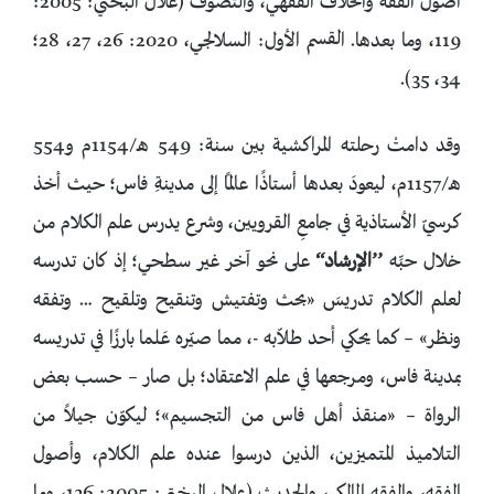
أصولَ الفقه والخلافَ الفقهي، والتصوفَ (علال البختي: 2005:
119، وما بعدها. القسم الأول: السلالجي، 2020: 26، 27، 28؛
34، 35).
وقد دامتْ رحلته المراكشية بين سنة: 549 هـ/1154م و554
هـ/1157م، ليعودَ بعدها أستاذًا عالمًا إلى مدينةِ فاس؛ حيث أخذ
كرسيّ الأستاذية في جامعِ القرويين، وشرع يدرس علم الكلام من
خلال حبِّه
’’الإرشاد‘‘
على نحو آخر غير سطحي؛ إذ كان تدرسه
لعلم الكلام تدريسَ «بحث وتفتيش وتنقيح وتلقيح … وتفقه
ونظر» – كما يحكي أحد طلاّبه -، مما صيّره عَـلما بارزًا في تدريسه
بمدينة فاس، ومرجعها في علم الاعتقاد؛ بل صار – حسب بعض
الرواة – «منقذ أهل فاس من التجسيم»؛ ليكوّن جيلاً من
التلاميذ المتميزين، الذين درسوا عنده علم الكلام، وأصول