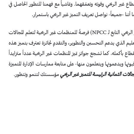
تقدم القطاع غير الربحي وقوته وتعمّقهما. وتماشياً مع فهمنا للتطور الحاصل في
ما أننا -جميعاً- نواصل تعريف التميز غير الربحي باستمرار.
توفر جوائز (New York Community Trust للتميز غير الربحي التابع لـ NPCC) فرصةً للمنظمات غير الربحية لتعلم المجالات
لتعليم الذي يدعم التحسين والتطوير، والتقديم لجائزة تعترف بتميز هذه
اع بأكمله. كما تشجع جوائز تميز المنظمات غير الربحية عدداً متزايداً
ونها ويدعمونها ويتعلمون منها- على متابعة ممارسات الإدارة المتميزة
مجالات الثمانية الرئيسة للتميز غير الربحي
مؤسستك لتنمو وتتطور.