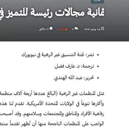
ثمانية مجالات رئيسة للتميز في
24 يونيو 2021
0
2٬273
17 دقائق
نشر: لجنة التنسيق غير الربحية في نيويورك
ترجمة: د. عارف فضل
تحرير: عبد الله الهندي
تمثل المنظمات غير الربحية (البالغ عددها أربعة آلاف منظم
وأكثرها تنوعاً في الولايات المتحدة الأمريكية. تقدم لنا 
رفاهية الأفراد والمناطق والمجتمعات وسلامتهم. وقد أصبحت
الواجب على المنظمات الناجحة منها أن تُظهر تقدماً منتظماً