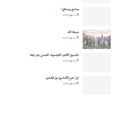
مدامع ومدافع !
22 يوليو 2026
صبغة الله
22 يوليو 2026
«المسيح الأخير» للفيلسوف العدمي بيتر زابفه
21 يوليو 2026
ابنُ حزمٍ الأندلسيِّ بينَ قِصَّتَين
18 يوليو 2026