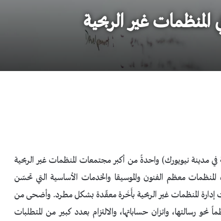
 المنظمات غير الربحية
ة في مدينة نيويورك) واحدةً من أكبر مجتمعات المنظمات غير الربحية
هذه المنظمات معظم الفنون والموسيقا والخدمات الأساسية التي تحسّن
 إدارة المنظمات غير الربحية بأَخَرة معقّدة بشكل مطرد. وأضحى من
 نحو رسالتها، واتزان حساباتها، والالتزام بعدد كبير من المتطلبات