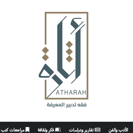
الأدب والفن
تقارير ودراسات
فكر وثقافة
مراجعات كتب