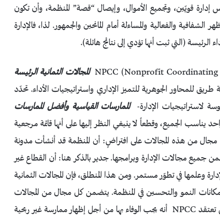
 إدارة قويّين، وتجميع الأموال، وإيصال “قصة” المنظمة، وأن تكون
 الشفافية والفعالية والمساءلة أمام المانحين والجمهور. لذا، فالإدارة
 الرئيسة (التي ثبت أنها تؤدي إلى نتائج هائلة).
المجالات الثمانية الرئيسة
طريق للمحاور الجوهرية للتميز الإداري واستراتيجيات الأداء. تحدّد
موسة لاستراتيجيات الإدارة-
الممارسات القياسية
وأفضل الممارسات
يناسب الجميع، وقطعاً لا ينبغي النظر إليها على أنها قائمة مرجعية
ل مجال من هذه المجالات على افتراضٍ: أن المنظمة قد أنشأت مدونة
من جميع مجالات الإدارة وبرامجها. جدير بالذكر هنا: أن القطاع غير
دارة وعلمها في تطوّر مستمر. ومن هذا المنطلق، فإن المجالات الثمانية
إمكانات النمو والتحسين في المنظمة. يتضمن كل مجال من المجالات
الثمانية: (1) شرحا لموضوع المجال. (2) المعايير الأساسية التي تعتقد NPCC أنه يجب الوفاء بها من أجل إظهار ممارسة غير ربحية