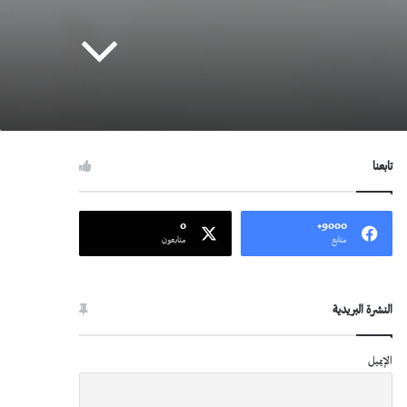
تابعنا
0
9000+
متابع
متابعون
النشرة البريدية
الإيميل