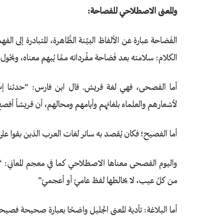
والمعنى الاصطلاحي للفصاحة:
الفَصَاحة عبارة عن الألفاظ البيِّنة الظَّاهرة، المتبادرة إلى الفه
الكلام: سلامته بعد فَصَاحة مفُرداته ممَّا يُبهم معناه، ويَحُول 
أما الفصحى، فهي لغة قريش. قال ابن فارس: “حدثنا إسما
لأشعارهم والعلماء بلغاتهم وأيامهم ومحالهم، أن قريشاً أف
أما الفصيح؛ فكان يُقصد به سائر لغات العرب الذين بقوا على
واليوم الفصحى معناها الاصطلاحي كما في معجم المعاني: “ال
من كلِّ عيب، لا يخالطها لفظ عاميّ أو أعجميّ”
أما البلاغة: تأدية المعنى الجليل واضحًا بعبارة صحيحة فصي