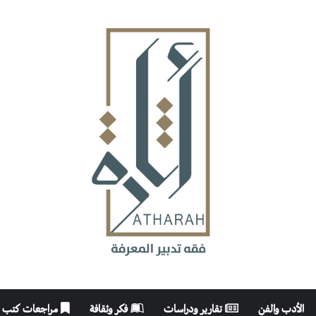
الأدب والفن
تقارير ودراسات
فكر وثقافة
مراجعات كتب