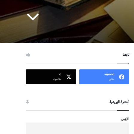
تابعنا
0
9000+
متابع
متابعون
النشرة البريدية
الإيميل