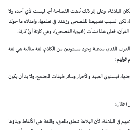
ان البلاغة، وعلى إثر ذلك نُعتت الفصاحة أنها ليست لأي أحد، ولا
ا، لكن السبب تضييعنا للفصحى وزهدنا في تعلمها، وامتلاء ما حولنا
رآن، فعلى هذا نشأت (نخبوية الفصحى)، وهي كارثة أيُّ كارثة.
مان العرب القديم، مدعية وجود مستويين من الكلام، لغة مثالية هي لغة
 قولهم:
ا، فيستوي العبيد والأحرار وسائر طبقات المجتمع، ولا بد أن يكون
ش) فقال:
م في البلاغة، لأن البلاغة تتعلق بالمعنى، واللغة هي الألفاظ وبناؤها