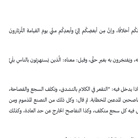
م أخلاقًا، وإنَّ مِن أبغضِكُم إليَّ وأبعدِكُم منِّي يومَ القيامةِ الثَّرثارونَ
ه، ويَفتخِرون به بغيرِ حقٍّ، وقيل: معناه: الَّذين يَستهزِئون بالناسِ بلَيِّ
ا يدخل فيه: “التقعر في الكلام بالتشدق، وتكلف السجع والفصاحة،
فاصحين المدعين للخطابة. ثم قال: وكل ذلك من التصنع المذموم ومن
 فيه كل سجع متكلف، وكذا التفاصح الخارج عن حد العادة، وكذلك