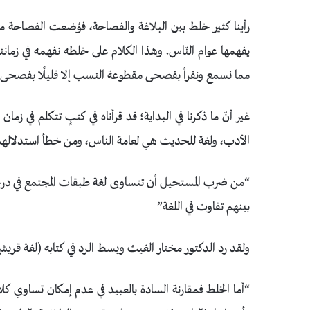
رأينا كثير خلط بين البلاغة والفصاحة، فوُضعت الفصاحة مك
يفهمها عوام النّاس. وهذا الكلام على خلطه نفهمه في زمانن
مما نسمع ونقرأ بفصحى مقطوعة النسب إلا قليلًا بفصحى الق
غير أنّ ما ذكرنا في البداية؛ قد قرأناه في كتبٍ تتكلم في ز
الأدب، ولغة للحديث هي لعامة الناس، ومن خطأ استدلالهم
“من ضرب المستحيل أن تتساوى لغة طبقات المجتمع في درجته
بينهم تفاوت في اللغة”
ولقد رد الدكتور مختار الغيث وبسط الرد في كتابه (لغة قري
“أما الخلط فمقارنة السادة بالعبيد في عدم إمكان تساوي كلامه