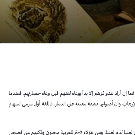
إن أراد عدو لمزهم إلا بدأ بوعاء لغتهم قبل وعاء حضارتهم. فعندما
بالإرهاب وأنّ أصواتها بشعة معينة على الدمار. فاللغة أول مرمى لسهام
ون لغتنا لذم لغتنا. ومن هؤلاء قِسمٌ للعربية محبون ولكنهم عن فصحى