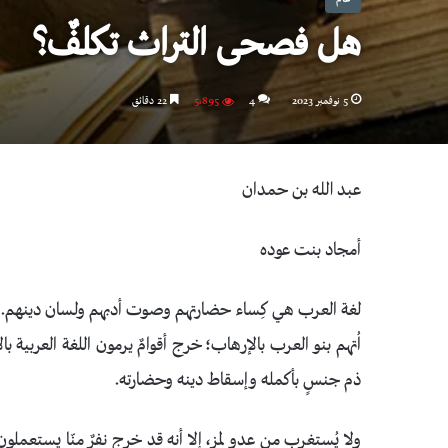
هل فصحى التراث تكلفٌ؟
5 نوفمبر 2023
4
5٬895
22 دقائق
عبد الله بن حمدان
أمجاد بنت عوده
لغة العرب هي كِساء حضارتهم وصوت أدبهم ولسان دينهم. فما 
اُتهم بنو العرب بالإرهاب؛ خرج أقوامٌ يرمون اللغة العربية 
ذم جنسٍ بأكمله وإسقاط دينه وحضارته.
ولا يُستغرب من عدوٍ لمز، إلا أنه قد خرج نفرٌ منّا يستعمل