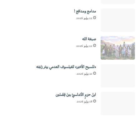
مدامع ومدافع !
22 يوليو 2026
صبغة الله
22 يوليو 2026
«المسيح الأخير» للفيلسوف العدمي بيتر زابفه
21 يوليو 2026
ابنُ حزمٍ الأندلسيِّ بينَ قِصَّتَين
18 يوليو 2026