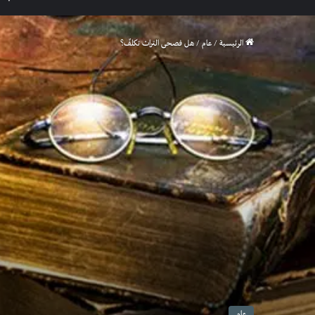
الرئيسية
/
عام
/
هل فصحى التراث تكلفٌ؟
عام