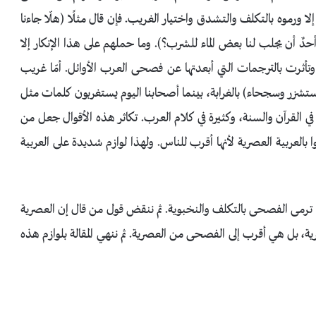
لا ورموه بالتكلف والتشدق واختيار الغريب. فإن قال مثلًا (هلّا جاءنا
دٌ أن يجلب لنا بعض الماء للشرب؟). وما حملهم على هذا الإنكار إلا
وتأثرت بالترجمات التي أبعدتها عن فصحى العرب الأوائل. أمّا غريب
شزر وسجحاء) بالغرابة، بينما أصحابنا اليوم يستغربون كلمات مثل
ي القرآن والسنة، وكثيرة في كلام العرب. تكاثر هذه الأقوال جعل من
 بالعربية العصرية لأنها أقرب للناس. ولهذا لوازم شديدة على العربية
ا ترمى الفصحى بالتكلف والنخبوية. ثم ننقض قول من قال إن العصرية
ة، بل هي أقرب إلى الفصحى من العصرية. ثم ننهي المقالة بلوازم هذه