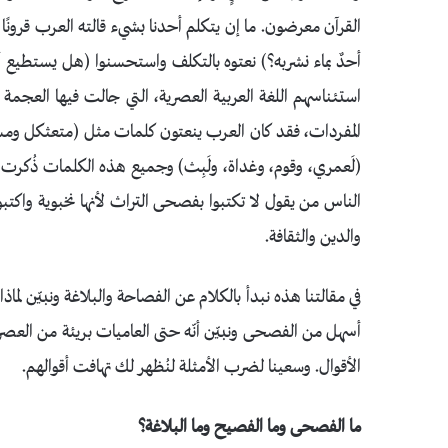
القرآن معرضون. ما إن يتكلم أحدنا بشيء قالته العرب قرونًا إ
أحدٌ بماء نشربه؟) نعتوه بالتكلف واستحسنوا (هل يستطيع أح
استئناسهم اللغة العربية العصرية، التي جالت فيها العجمة 
المفردات، فقد كان العرب ينعتون كلمات مثل (متعثكل ومست
(لَعمري، وقوم، وغداة، ولَبِث) وجميع هذه الكلمات ذُكرت ف
الناس من يقول لا تكتبوا بفصحى التراث لأنها نخبوية واكتبوا
والدين والثقافة.
في مقالتنا هذه نبدأ بالكلام عن الفصاحة والبلاغة
ونبيّن
لماذ
أسهل من الفصحى ونبيّن أنّه حتى العاميات بريئة من العصري
الأقوال. وسعينا لضرب الأمثلة لنُظهر لك تهافت أقوالهم.
ما الفصحى وما الفصيح وما البلاغة؟