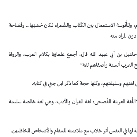
م، والمأْنُوسة الاستعمال بين الكُتَّاب والشُّعراء لمكان حُسْنِها… وفَصَاحة
دون المراد منه
عيل بن أبي عبيد الله قال: أجمع علماؤنا بكلام العرب، والرواة
صح العرب ألسنة وأصفاهم لغة”
 لغتهم وسليقتهم، وكلها حجة كما ذكر ابن جني في كتابه.
لُّغة العربيَّة الفُصحى: لغة القرآن والأدب، وهي لغة خالصة سليمة
حة لها في النفس أثر خلاب مع ملاءمته للمقام والأشخاص المخاطَبين.