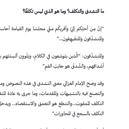
ما التشدق والتكلف؟ وما هو الذي ليس تكلفًا؟
“إنَّ مِن أحبِّكم إليَّ وأقربِكُم منِّي مجلسًا يومَ القيامةِ أحاسنَكُ
والمتشدِّقونَ والمتفَيهِقونَ…”
والمتشدِّقون: “الَّذين يتَوسَّعون في الكلامِ، ويَلْوون ألسِنتَهم ب
أشْداقِهم، والشِّدقُ هو جانِبُ الفمِ”
وقد وضح الإمام الغزالي معنى التشدق في هذه النصوص وماذ
والتصنع فيه بالتشبيهات والمقدمات، وما جرى به عادة المت
التكلف الممقوت…والتنطع هو التعمق والاستقصاء… ويدخل
التكلف بالسجع في المحاورات”