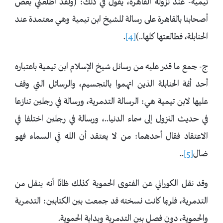
تيمية- عند نزوله القاهرة، يقول في ذلك: (ولقد أطلعني بعض
أصحابنا بالقاهرة على رسالة للشيخ ابن تيمية وهي معتمدة عند
الحنابلة، فطالعتها كلها..)
[4]
.
ج- جمع ما قدر عليه من رسائل شيخ الإسلام ابن تيمية باعتباره
أحد أئمة الحنابلة الذين اتهموا بالتجسيم، والرسائل التي وقف
عليها لابن تيمية هي: الرسالة التدمرية، ورسالة في رجلين تنازعا
في حديث النزول إلى سماء الدنيا..، ورسالة في رجلين اختلفا في
الاعتقاد فقال أحدهما: من لا يعتقد أن الله في السماء فهو
ضال
[5]
..
وقد نقل الكوراني عن الفتوى الحموية كذلك ظانًا أنه ينقل من
التدمرية، فلربما كانت نسخته قد جمعت بين الكتابين: التدمرية
والحموية، دون فصل بين التدمرية وبداية الحموية.