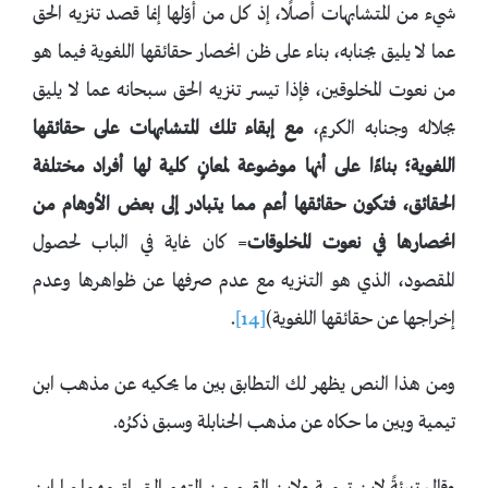
شيء من المتشابهات أصلًا، إذ كل من أوّلها إنما قصد تنزيه الحق
عما لا يليق بجنابه، بناء على ظن انحصار حقائقها اللغوية فيما هو
من نعوت المخلوقين، فإذا تيسر تنزيه الحق سبحانه عما لا يليق
بجلاله وجنابه الكريم،
مع إبقاء تلك المتشابهات على حقائقها
اللغوية؛ بناءًا على أنها موضوعة لمعانٍ كلية لها أفراد مختلفة
الحقائق، فتكون حقائقها أعم مما يتبادر إلى بعض الأوهام من
انحصارها في نعوت المخلوقات
= كان غاية في الباب لحصول
المقصود، الذي هو التنزيه مع عدم صرفها عن ظواهرها وعدم
إخراجها عن حقائقها اللغوية)
[14]
.
ومن هذا النص يظهر لك التطابق بين ما يحكيه عن مذهب ابن
تيمية وبين ما حكاه عن مذهب الحنابلة وسبق ذكرُه.