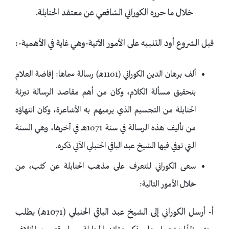
خلال ما حرره الكوراني الشافعي عن معتقد الحنابلة.
قبل الشروع أود التنبيه على الأمور الآتية-وهي غاية في الأهمية-:
ألف برهان الدين الكوراني (1101هـ) رسالة سماها: إفاضة العلام
بتحقيق مسألة الكلام، وكان من أهم مقاصد الرسالة تبرئة
الحنابلة من التجسيم الذي يرميهم به الأشاعرة، وكان انتهاؤه
من تأليف هذه الرسالة في سنة 1071هــ في آخرها، وهي السنة
التي توفي فيها الشيخ عبد الباقي الحنبلي الآتي ذكره.
سعى الكوراني للتعرف على مذهب الحنابلة عن كثب، من
خلال الأمور التالية:
أ- أرسل الكوراني إلى الشيخ عبد الباقي الحنبلي (1071هـ) يطلب