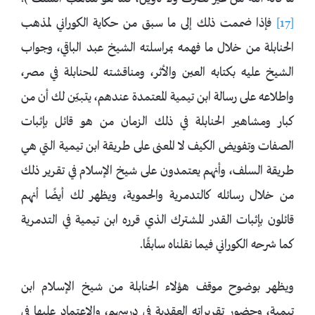
[17]
فإذا ضممت ذلك إلى ما سبق من حكاية الكوراني لمذهب
الحنابلة من خلال ما فهمه بمراسلته الشيخ عبد الباقي، وجواب
الشيخ عليه بكتابه العين والأثر، ومناقشته للحنابلة في مصر،
واطلاعه على رسالة ابن تيمية المعتمدة عندهم، يتبيّن لك أن من
كبار ومشاهير الحنابلة في ذلك الزمان من هو قائل بإثبات
الصفات وتفويض الكيف لا المعنى على طريقة ابن تيمية التي هي
طريقة السلف، وأنهم يعتمدون على شيخ الإسلام في تقرير ذلك
من خلال رسائله كالتدمرية والحموية، ويظهر لك أيضًا أنهم
قائلون بإثبات القدر المشترك الذي قرره ابن تيمية في التدمرية
كما شرحه الكوراني فيما نقلناه سابقًا.
ويظهر بوضوح موقف هؤلاء الحنابلة من شيخ الإسلام ابن
تيمية، وحضور تقريراته العقدية في درسهم، والاعتماد عليها في