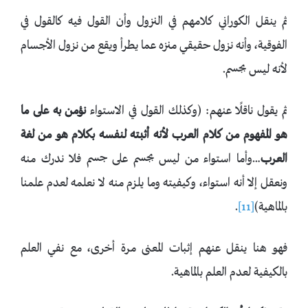
ثم ينقل الكوراني كلامهم في النزول وأن القول فيه كالقول في
الفوقية، وأنه نزول حقيقي منزه عما يطرأ ويقع من نزول الأجسام
لأنه ليس بجسم.
ثم يقول ناقلًا عنهم: (وكذلك القول في الاستواء
نؤمن به على ما
هو المفهوم من كلام العرب لأنه أثبته لنفسه بكلام هو من لغة
العرب
…وأما استواء من ليس بجسم على جسم فلا ندرك منه
ونعقل إلا أنه استواء، وكيفيته وما يلزم منه لا نعلمه لعدم علمنا
بالماهية)
[11]
.
فهو هنا ينقل عنهم إثبات المعنى مرة أخرى، مع نفي العلم
بالكيفية لعدم العلم بالماهية.