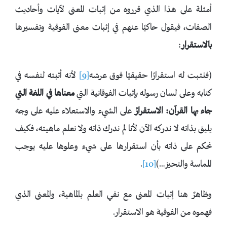
أمثلة على هذا الذي قرروه من إثبات المعنى لآيات وأحاديث
الصفات، فيقول حاكيًا عنهم في إثبات معنى الفوقية وتفسيرها
بالاستقرار
:
(فنثبت له استقرارًا حقيقيًا فوق عرشه
[9]
لأنه أثبته لنفسه في
كتابه وعلى لسان رسوله بإثبات الفوقانية التي
معناها في اللغة التي
جاء بها القرآن: الاستقرارُ
على الشيء والاستعلاء عليه على وجه
يليق بذاته لا ندركه الآن لأنا لم ندرك ذاته ولا نعلم ماهيته، فكيف
نحكم على ذاته بأن استقرارها على شيء وعلوها عليه يوجب
المماسة والتحيز…)
[10]
.
وظاهرٌ هنا إثبات المعنى مع نفي العلم بالماهية، والمعنى الذي
فهموه من الفوقية هو الاستقرار.