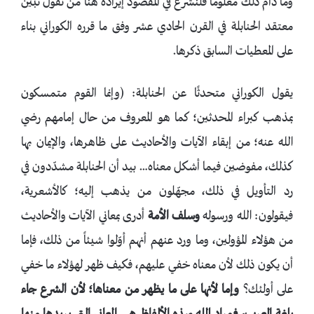
وما دام ذلك معلومًا فلنشرع في المقصود إيراده هنا من نُقول تُبيّن
معتقد الحنابلة في القرن الحادي عشر وفق ما قرره الكوراني بناء
على المعطيات السابق ذكرها.
يقول الكوراني متحدثًا عن الحنابلة: (وإنما القوم متمسکون
بمذهب کبراء المحدثين؛ کما هو المعروف من حال إمامهم رضي
الله عنه؛ من إبقاء الآيات والأحاديث على ظاهرها، والإيمان بها
كذلك، مفوضين فيما أشكل معناه… بيد أن الحنابلة مشدّدون في
رد التأويل في ذلك، مجهّلون من يذهب إليه؛ كالأشعرية،
فيقولون: الله ورسوله
وسلف الأمة
أدرى بمعاني الآيات والأحاديث
من هؤلاء المؤولين، وما ورد عنهم أنهم أوّلوا شيئاً من ذلك، فإما
أن يكون ذلك لأن معناه خفي عليهم، فكيف ظهر لهؤلاء ما خفي
على أولئك؟
وإما لأنها على ما يظهر من معناها؛ لأن الشرع جاء