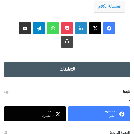
مسألة الكلام
لينكدإن
‫Pocket
واتساب
تيلقرام
مشاركة عبر البريد
طباعة
التعليقات
تابعنا
0
9000+
متابع
متابعون
النشرة البريدية