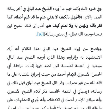
وفي ضوء ذلك يمكننا فهم ما أورده الشيخ عبد الباقي في آخر رسالة
العين والأثر: (
فالجهل بالكيف لا ينفي علم ما قد عُلِم أصله، كما
نقر بالله ونؤمن به ولا نعلم كيف هو.
أشار إلى ذلك الشيخ ابن
تيمية-رحمه الله تعالى- في بعض رسائله)
[16]
.
وواضح من إيراد الشيخ عبد الباقي هذا الكلام أنه أراد
الاستشهاد به وإقراره، وهذا الذي أورده الشيخ عبد الباقي
موجود في التتمة الخامسة التي قصد فيها إثبات موافقة أبي
الحسن الأشعري للإمام أحمد من حيث إجراؤه المتشابه على ما
قاله الله من غير تصرف.. وقد قال الشيخ عبد الباقي قبل ذلك في
رسالته: (وسيأتي في التتمة الخامسة ذكر كلام الشيخ الأشعري
وأنه موافق للإمام أحمد في الاعتقاد، وأنه يُجري المتشابهات على
ما قاله الله من غير تصرف ولا تأويل، كما هو مذهب السلف ).