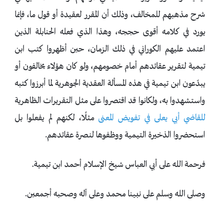
شرح مذهبهم للمخالف، وذلك أن المقرر لعقيدة أو قول ما، فإنما
يورد في كلامه أقوى حججه، وهذا الذي فعله الحنابلة الذين
اعتمد عليهم الكوراني في ذلك الزمان، حين أظهروا كتب ابن
تيمية لتقرير عقائدهم أمام خصومهم، ولو كان هؤلاء يخالفون أو
يبدّعون ابن تيمية في هذه المسألة العقدية الجوهرية لما أبرزوا كتبه
واستشهدوا به، ولكانوا قد اقتصروا على مثل التقريرات الظاهرية
للقاضي أبي يعلى في تفويض المعنى
مثلًا، لكنهم لم يفعلوا بل
استحضروا الذخيرة التيمية ووظفوها لنصرة عقائدهم.
فرحمة الله على أبي العباس شيخ الإسلام أحمد ابن تيمية.
وصلى الله وسلم على نبينا محمد وعلى آله وصحبه أجمعين.