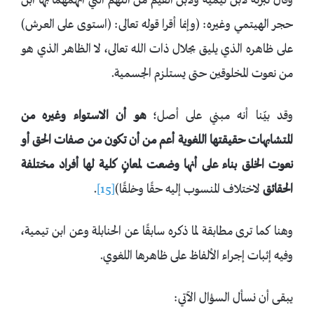
وقال تبرئةً لابن تيمية ولابن القيم من التهم التي اتهمهما بها ابن
حجر الهيتمي وغيره: (وإنما أقرا قوله تعالى: (استوى على العرش)
على ظاهره الذي يليق بجلال ذات الله تعالى، لا الظاهر الذي هو
من نعوت المخلوقين حتى يستلزم الجسمية.
وقد بيّنا أنه مبني على أصل؛
هو أن الاستواء وغيره من
المتشابهات حقيقتها اللغوية أعم من أن تكون من صفات الحق أو
نعوت الخلق بناء على أنها وضعت لمعانٍ كلية لها أفراد مختلفة
الحقائق
لاختلاف المنسوب إليه حقًا وخلقًا)
[15]
.
وهنا كما ترى مطابقة لما ذكره سابقًا عن الحنابلة وعن ابن تيمية،
وفيه إثبات إجراء الألفاظ على ظاهرها اللغوي.
يبقى أن نسأل السؤال الآتي: