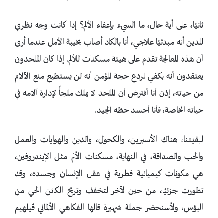
ثانيًا، على أية حال، ما السيء بإعفاء الألم؟ إذا كانت وجه نظري
للدين أنه مبدئيًا علاجي، أنا بالكاد أصاب بخيبة الأمل عندما أرى
أن هذه المعالجة تقدم على هيئة مسكنات للألم. إذا كان الملحدون
يعتقدون أنه يكفي لردع حجة المؤمن أنه لن يستطيع منع الآلام
من حياته، إذن أنا أفترض أن الملحد لا يملك ملجأً لإدارة آلامه في
حياته الخاصة، فأنا أحسد حظه الجيد.
لبقيتنا، هناك الأسبرين، والكحول، والدين والهوايات والعمل
والحب والصداقة، في النهاية، مسكنات الألم مثل الإيندروفين،
هي مكونات كيميائية فطرية في عقل الإنسان وجسده، وقد
تطورت جزئيًا، من حين لآخر لتخفف وتريح الكائن الحي من
البؤس، ولأستحضر جملة شهيرة قالها الفكاهي الألماني ڤيلهيم