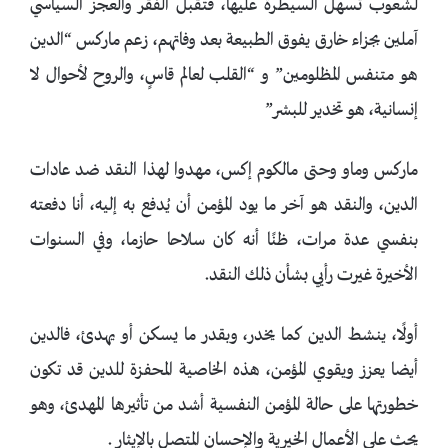
لشعوب تسهل السيطرة عليها، فتقبل الفقر والعجز السياسي
آملين بجزاء خارق يفوق الطبيعة بعد وفاتهم، زعم ماركس “الدين
هو متنفس المظلومين” و “القلب لعالم قاسٍ، والروح لأحوال لا
إنسانية، هو تخدير للبشر”
ماركس وماو وحتى مالكوم إكس، مهدوا لهذا النقد ضد عادات
الدين، والنقد هو آخر ما يود المؤمن أن يُدفع به إليه، أنا دفعته
بنفسي عدة مرات، ظنًا أنه كان سلاحا حازما، وفي السنوات
الأخيرة غيرت رأيي بشأن ذلك النقد.
أولًا، ينشط الدين كما يخدر، وبقدر ما يسكن أو يهدئ، فالدين
أيضا يعزز ويقوي المؤمن، هذه الخاصية المحفزة للدين قد تكون
خطورتها على حالة المؤمن النفسية أشد من تأثيرها المهدئ، وهو
يحث على الأعمال الخيرية والإحسان المتصل بالإيثار .