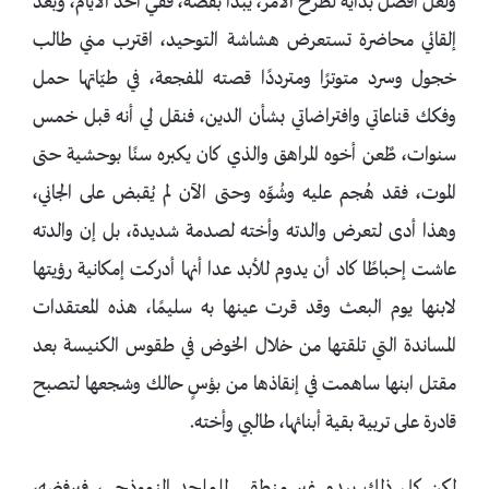
ولعل أفضل بداية لطرح الأمر، يبدأ بقصة، ففي أحد الأيام، وبعد
إلقائي محاضرة تستعرض هشاشة التوحيد، اقترب مني طالب
خجول وسرد متوترًا ومترددًا قصته المفجعة، في طيّاتها حمل
وفكك قناعاتي وافتراضاتي بشأن الدين، فنقل لي أنه قبل خمس
سنوات، طٌعن أخوه المراهق والذي كان يكبره سنًا بوحشية حتى
الموت، فقد هُجم عليه وشُوِّه وحتى الآن لم يُقبض على الجاني،
وهذا أدى لتعرض والدته وأخته لصدمة شديدة، بل إن والدته
عاشت إحباطًا كاد أن يدوم للأبد عدا أنها أدركت إمكانية رؤيتها
لابنها يوم البعث وقد قرت عينها به سليمًا، هذه المعتقدات
المساندة التي تلقتها من خلال الخوض في طقوس الكنيسة بعد
مقتل ابنها ساهمت في إنقاذها من بؤسٍ حالك وشجعها لتصبح
قادرة على تربية بقية أبنائها، طالبي وأخته.