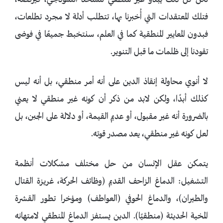
لكن كل ذلك يبدو غير منطقي للملحد النموذجي، فيرفضه،
فتلك المعتقدات التي أُخبرنا بها، تتطلب أدلة لا مجرد تطلعات،
فبدون المعايير المنطقية كما في العلم، سنتخبط جميعًا في فوضى
تقودنا إلى ظلمات ما قبل التنوير.
لا أنوي محاولة إنقاذ الدين على أنه أمر منطقي، بل أنه ليس
كذلك أبدًا، ولكن لابد من ذكر أن كونه غير منطقي لا يعني
بالضرورة أنه غير مقبول، أو عديم القيمة، أو دلالة على الجبن، بل
لعل كونه غير منطقي، يعد مصدر قوته.
يتمكن عقل الإنسان من حل مختلف مشكلات أنظمة
التشغيل: الدماغ الزاحف القديم (وظائف الحركة، غريزة القتال
والطيران)، والدماغ الحوفي (العواطف) ومؤخرا تطور القشرة
المخية الحديثة (منطقيًا). الدين يستفز الدماغ المنطقي لامتهانه