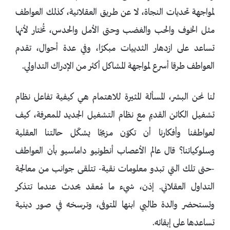
لمواجهة تحديات النجاة، لا عن طريق العقلانية، كذلك العواطف
مثل الخوف والحب والغضب وحتى الأمل والحدس، تُختار لأنها
تساعد على ازدهار الثدييات مبكرًا، وفي عدة أحوال، تقدم
العواطف طرقا أسرع لمواجهة المشاكل أكثر من الإدراك التداولي.
لنا نحن البشر، المسألة المثيرة للاهتمام هي كيفية تفاعل نظام
تشغيل الكائن القديم مع نظام التشغيل الجديد للمعرفة، كيف
لعواطفنا وأفكارنا أن تكوّن مزيجًا يشكّل حالتنا العقلية
وسلوكياتنا؟ قال عالم الأعصاب أنطونيو داماسيو بأن العواطف
-حتى تلك التي تبدو معلومات نقية- تتلقى جوانب من معالجة
التداول العقلاني. إذن، شيء ما مُعقد يحدث عندما تتذكر
وتستحضر والدة طالبي ابنها المتوفى، وترسخه في صور دينية
تساعدها على إبقائه.