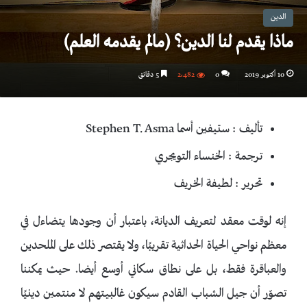
الدين
ماذا يقدم لنا الدين؟ (مالم يقدمه العلم)
10 أكتوبر 2019
0
2٬482
5 دقائق
تأليف : ستيفين أسما Stephen T. Asma
ترجمة : الخنساء التويجري
تحرير : لطيفة الخريف
إنه لوقت معقد لتعريف الديانة، باعتبار أن وجودها يتضاءل في
معظم نواحي الحياة الحداثية تقريبًا، ولا يقتصر ذلك على الملحدين
والعباقرة فقط، بل على نطاق سكاني أوسع أيضا. حيث يمكننا
تصوّر أن جيل الشباب القادم سيكون غالبيتهم لا منتمين دينيًا