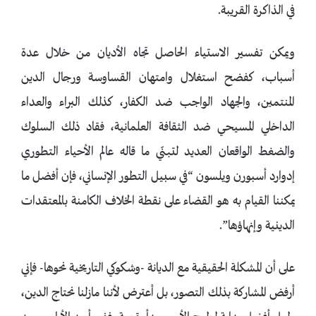
في الذاكرة القريبة.
ويمكن تفسير الاستياء الحاصل تجاه الأديان من خلال عدة
أسباب، كفضح استغلال وامتهان القساوسة ورجال الدين
المنتمين، والجهاد الواجب ضد الكفار، كذلك البراء والعداء
الداخلي المسيحي ضد الثقافة العلمانية، فقاد ذلك السلوك
والضغط الواقعان العديد لتبنّي ما قاله عالم الأحياء التطوري
إدوارد أسبورن ويلسون “في سبيل التطور الإنساني، فإن أفضل ما
يمكننا القيام به هو القضاء على نقطة الخلاف الكامنة بالمعتقدات
الدينية وإنهاؤها”.
على أن المشكلة الحقيقية مع الديانة -وشكوكي التاريخية نحوها- فإني
أرفض المشاركة بذلك التصور، بل أعترض لأننا مازلنا نحتاج الدين،