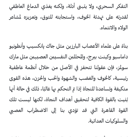
التفكر السحري، ولا يتبنى أدلة، ولكنه يغذي الدماغ العاطفي
لقدرته على تهدئة الخوف، واستجابته للتوق، وتعزيزه لمشاعر
الولاء والانتماء.
بناءً على علماء الأعصاب البارزين مثل جاك پانكسيپ وأنطونيو
داماسيو وكينت بيرج، والمحللين النفسيين العصبيين مثل مارك
سولمز، فإن عقولنا تتحفز في الأصل من خلال أنظمة عاطفية
رئيسية، كالخوف والغضب والشهوة والحب والحزن، هذه القوى
متكيفة وتساعدنا للنجاة إذا تم التحكم بها غالبًا، ذلك في حالة أنها
بُنيت بالقوة الكافية لتحقيق أهداف النجاة، لكنها ليست تلك
القوة القاهرة التي قد تؤدي بنا إلى الاضطراب العصبي
والسلوكيات العدائية.