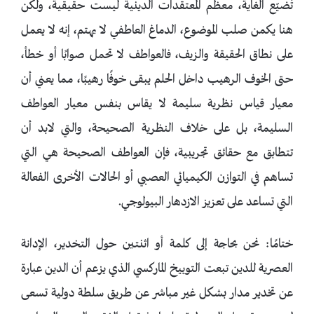
تُضيّع الغاية، معظم المعتقدات الدينية ليست حقيقية، ولكن
هنا يكمن صلب الموضوع، الدماغ العاطفي لا يهتم، إنه لا يعمل
على نطاق الحقيقة والزيف، فالعواطف لا تحمل صوابًا أو خطأ،
حتى الخوف الرهيب داخل الحلم يبقى خوفًا رهيبًا، مما يعني أن
معيار قياس نظرية سليمة لا يقاس بنفس معيار العواطف
السليمة، بل على خلاف النظرية الصحيحة، والتي لابد أن
تتطابق مع حقائق تجريبية، فإن العواطف الصحيحة هي التي
تساهم في التوازن الكيميائي العصبي أو الحالات الأخرى الفعالة
التي تساعد على تعزيز الازدهار البيولوجي.
ختامًا: نحن بحاجة إلى كلمة أو اثنتين حول التخدير، الإدانة
العصرية للدين تبعت التوبيخ الماركسي الذي يزعم أن الدين عبارة
عن تخدير مدار بشكل غير مباشر عن طريق سلطة دولية تسعى