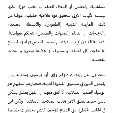
مساعدتك بالتعامل أو النجاة، المعتقدات تلعب دورًا، لكنها
ليست الآليات الأولى لتحقيق قوة علاجية حقيقية، عوضًا عن
ذلك، الممارسة الدينية (الطقوس، والأنشطة التعبدية،
والترنيمات، و الدعاء والصلوات والقصص) تتحكم بعواطفنا،
تقدم لنا الفرص لإبداء الاهتمام لبعضنا البعض في أحزاننا، تتيح
لنا تخفيف كل الضغط والسلبية، أو إعطاءنا توجيها و مخرجا
للغضب.
ملحدون مثل ريتشارد داوكنز وإي. أو. ويلسون وسام هاريس
يقيمون الدين في مستوى القشرة الحديثة، فمعيارهم للتقييم هو
الوسيلة العلمية العقلانية، أنا أتفق معهم أن الدين يفشل بشكلٍ
بائس حينما يتعلق الأمر بجانب الصلاحية العقلانية، ولكن نحن
في الجانب الخاطئ، بُنيَ الدماغ الزاحف القديم باختيارات طبيعية