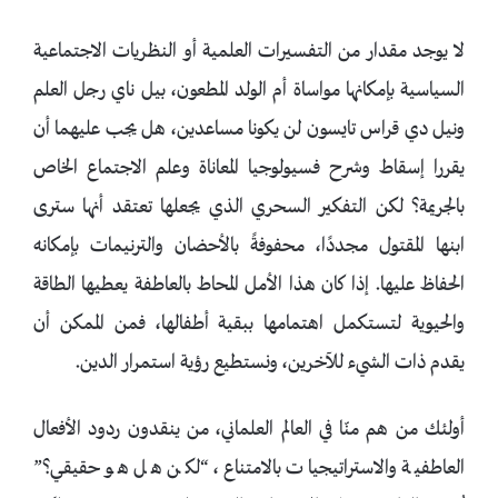
لا يوجد مقدار من التفسيرات العلمية أو النظريات الاجتماعية
السياسية بإمكانها مواساة أم الولد المطعون، بيل ناي رجل العلم
ونيل دي قراس تايسون لن يكونا مساعدين، هل يجب عليهما أن
يقررا إسقاط وشرح فسيولوجيا المعاناة وعلم الاجتماع الخاص
بالجريمة؟ لكن التفكير السحري الذي يجعلها تعتقد أنها سترى
ابنها المقتول مجددًا، محفوفةً بالأحضان والترنيمات بإمكانه
الحفاظ عليها. إذا كان هذا الأمل المحاط بالعاطفة يعطيها الطاقة
والحيوية لتستكمل اهتمامها ببقية أطفالها، فمن الممكن أن
يقدم ذات الشيء للآخرين، ونستطيع رؤية استمرار الدين.
أولئك من هم منّا في العالم العلماني، من ينقدون ردود الأفعال
العاطفية والاستراتيجيات بالامتناع، “لكن هل هو حقيقي؟”