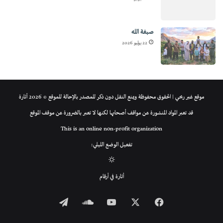
صبغة الله
22 يوليو 2026
موقع غير ربحي | الحقوق محفوظة ويمنع النقل دون ذكر للمصدر بالإحالة للموقع © 2026 أثارة
قد تعبر المواد المنشورة عن مواقف أصحابها لكنها لا تعبر بالضرورة عن موقف الموقع
This is an online non-profit organization
تفعيل الوضع الليلي:
الوضع
أثارة في أرقام
المظلم
فيسبوك
‫X
‫YouTube
ساوند
تيلقرام