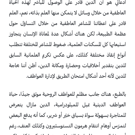
ادعائي هو أن الدين قادر على الوصول المباشر لهذه الحياة
العاطفية من خلال وسائل لا يتمكن منها العلم بذاته، نعم، العلم
قادر على اعطائنا المشاعر العاطفية من خلال التساؤل حول
عظمة الطبيعة، لكن هناك أشكال عدة لمعاناة الإنسان يتجاوز
استيعابها كل المسكنات العلمية، ضغوط المشاعر المختلفة تتطلب
أنواع إنقاذ مختلفة كذلك، على عكس تكريم العلمانية السابق
للدين بتقدير أخلاقيات وحضارة ومكانة الدين، أظن أننا بحاجة
للدين لأنه أحد أشكال امتحان الطريق لإدارة العواطف.
بالطبع، هناك جانب مظلم للعواطف الروحية موثق جيدًا، حياة
العواطف الدينية تميل للميلودرامية، الدين مازال يتعرض
للمتاجرة بسهولة سواءً بسياق خيّر أو شرير، كما أنه يدفع البعض
لتمرّس أوهام انتقام هرمون التستوستيرون وكذلك العنف، رغم