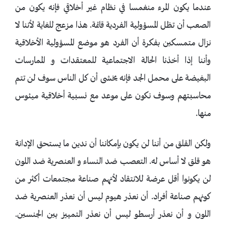
عندما يكون المرء منغمسا في نظام غير أخلاقي فإنه يكون من
الصعب أن تظل المسؤولية الفردية قائمة. هذا مزعج للغاية لأننا لا
نزال متمسكين بفكرة أن الفرد هو موضع المسؤولية الأخلاقية
وأننا إذا أخذنا الحالة الاجتماعية للمعتقدات و الممارسات
البغيضة على محمل الجد فإنه يخشى أن كل الناس سوف لن تتم
محاسبتهم وسوف نكون على موعد مع نسبية أخلاقية ميئوس
منها.
ولكن القلق من أننا لن يكون بإمكاننا أن ندين ما يستحق الإدانة
هو قلق لا أساس له. التعصب ضد النساء و العنصرية ضد اللون
لن يكونوا أقل عرضة للانتقاد لأنهم صناعة مجتمعات أكثر من
كونهم صناعة أفراد. أن نعذر هيوم ليس أن نعذر العنصرية ضد
اللون و أن نعذر أرسطو ليس أن نعذر التمييز بين الجنسين.