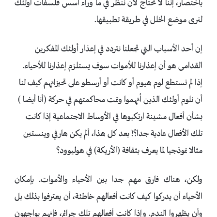
باختصار، إننا لا نحتاج لأن ننظر في ما وراء أسس فلسفات أولئك
لنرى موضع الخلل في طريقة تطبيقها.
إن أحد الأسباب التي تجعلنا نتردد في إعذار أولئك المفكرين
القدامى هو أن إعذارنا للأموات سوف يستلزم إعذارنا للأحياء.
إذا لم نستطع لوم هيوم أو كانت أو أرسطو على تحيزاتهم كيف لنا
أن نلوم أولئك الذين اُتهموا وتمت محاكمتهم في حركة (أنا أيضا )
بشأن أفعال مشينة ارتكبوها في الأوساط الاجتماعية إذا كانت
تلك الأفعال عادية جدا؟! بعد كل هذا، ألم يكن هارفي وينستين
مثالا نموذجيا لما يعرف بثقافة (الأريكة) في هوليوود؟
ولكن، هناك فارق مهم جدا بين الأحياء والأموات. بإمكان
الأحياء أن يدركوا كيف كانت أفعالهم خاطئة، أن يعترفوا بذلك بل
وأن يظهروا الندم. وإذا كانت أفعالهم تلك جرائم، فإنهم يواجهون