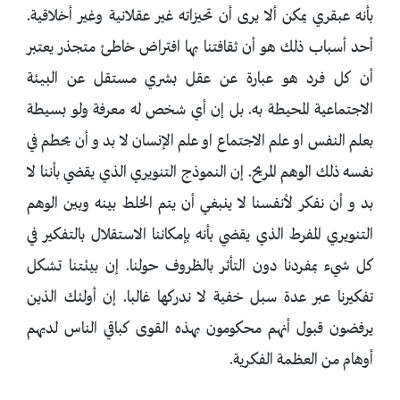
بأنه عبقري يمكن ألا يرى أن تحيزاته غير عقلانية وغير أخلاقية.
أحد أسباب ذلك هو أن ثقافتنا بها افتراض خاطئ متجذر يعتبر
أن كل فرد هو عبارة عن عقل بشري مستقل عن البيئة
الاجتماعية المحيطة به. بل إن أي شخص له معرفة ولو بسيطة
بعلم النفس او علم الاجتماع او علم الإنسان لا بد و أن يحطم في
نفسه ذلك الوهم المريح. إن النموذج التنويري الذي يقضي بأننا لا
بد و أن نفكر لأنفسنا لا ينبغي أن يتم الخلط بينه وبين الوهم
التنويري المفرط الذي يقضي بأنه بإمكاننا الاستقلال بالتفكير في
كل شيء بمفردنا دون التأثر بالظروف حولنا. إن بيئتنا تشكل
تفكيرنا عبر عدة سبل خفية لا ندركها غالبا. إن أولئك الذين
يرفضون قبول أنهم محكومون بهذه القوى كباقي الناس لديهم
أوهام من العظمة الفكرية.