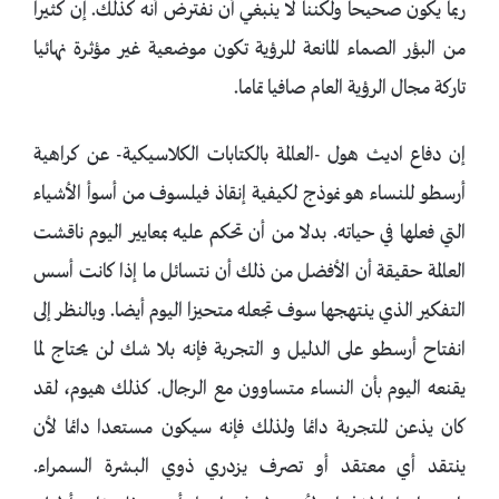
ربما يكون صحيحا ولكننا لا ينبغي أن نفترض أنه كذلك. إن كثيرا
من البؤر الصماء المانعة للرؤية تكون موضعية غير مؤثرة نهائيا
تاركة مجال الرؤية العام صافيا تماما.
إن دفاع اديث هول -العالمة بالكتابات الكلاسيكية- عن كراهية
أرسطو للنساء هو نموذج لكيفية إنقاذ فيلسوف من أسوأ الأشياء
التي فعلها في حياته. بدلا من أن تحكم عليه بمعايير اليوم ناقشت
العالمة حقيقة أن الأفضل من ذلك أن نتسائل ما إذا كانت أسس
التفكير الذي ينتهجها سوف تجعله متحيزا اليوم أيضا. وبالنظر إلى
انفتاح أرسطو على الدليل و التجربة فإنه بلا شك لن يحتاج لما
يقنعه اليوم بأن النساء متساوون مع الرجال. كذلك هيوم، لقد
كان يذعن للتجربة دائما ولذلك فإنه سيكون مستعدا دائما لأن
ينتقد أي معتقد أو تصرف يزدري ذوي البشرة السمراء.