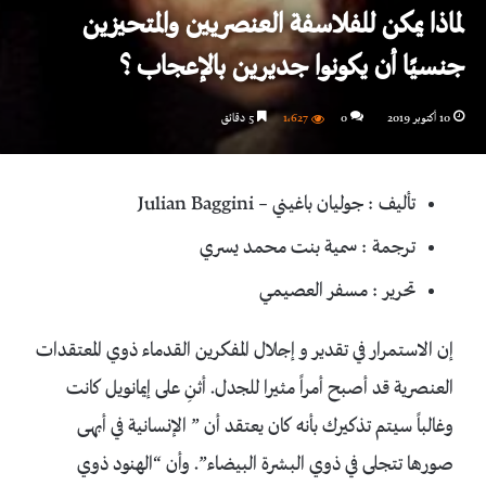
لماذا يمكن للفلاسفة العنصريين والمتحيزين
جنسيًا أن يكونوا جديرين بالإعجاب ؟
10 أكتوبر 2019
0
1٬627
5 دقائق
تأليف : جوليان باغيني – Julian Baggini
ترجمة : سمية بنت محمد يسري
تحرير : مسفر العصيمي
إن الاستمرار في تقدير و إجلال المفكرين القدماء ذوي المعتقدات
العنصرية قد أصبح أمراً مثيرا للجدل. أثنِ على إيمانويل كانت
وغالباً سيتم تذكيرك بأنه كان يعتقد أن ” الإنسانية في أبهى
صورها تتجلى في ذوي البشرة البيضاء”. وأن “الهنود ذوي