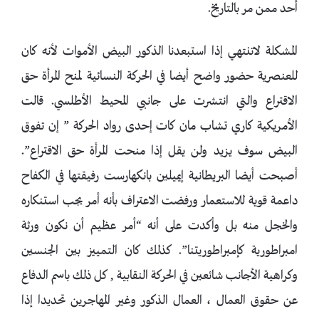
أحد ممن مر بالتاريخ.
المشكلة لاتنتهي إذا استبعدنا الذكور البيض الأموات لأنه كان
للعنصرية حضور واضح أيضا في الحركة النسائية لمنح المرأة حق
الاقتراع والتي انتشرت على جانبي المحيط الأطلسي. قالت
الأمريكية كاري تشاب مان كات إحدى رواد الحركة ” إن تفوق
البيض سوف يزيد ولن يقل إذا منحت المرأة حق الاقتراع”.
أصبحت أيضا البريطانية إيميلين بانكهارست رفيقتها في الكفاح
داعمة قوية للاستعمار ورفضت الاعتراف بأنه أمر يجب استنكاره
والخجل منه بل وأكدت على أنه “أمر عظيم أن نكون ورثة
امبراطورية كإمبراطوريتنا”. كذلك كان التمييز بين الجنسين
وكراهية الأجانب شائعين في الحركة النقابية , كل ذلك باسم الدفاع
عن حقوق العمال ، العمال الذكور وغير المهاجرين تحديدا إذا