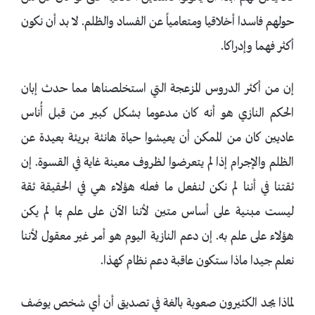
حولهم فاسدا أخلاقيا ومتعامياً عن الفساد والظلم. لا بد أن نكون
أكثر فهما وإدراكا.
إن من أكثر الدروس المزعجة التي استخلصناها مما حدث إبان
الحكم النازي هو أنه كان مدعوما بشكل كبير من قبل أُناس
عاديين كان من الممكن أن يعيشوا حياة هانئة بريئة بعيدة عن
الظلم والإجرام إذا لم يتعرضوا لظروف معينة غاية في القسوة. إن
ثقتنا في أننا لم نكن لنفعل ما فعله هؤلاء هي في الحقيقة ثقة
ليست مبنية على أساس متين لأننا الآن على علم بما لم يكن
هؤلاء على علم به. إن دعم النازية اليوم هو أمر غير معقول لأننا
نعلم جيدا ماذا ستكون عاقبة دعم نظام كهذا.
لماذا يجد الكثيرون صعوبة بالغة في تصديق أن أي شخص يوصَف