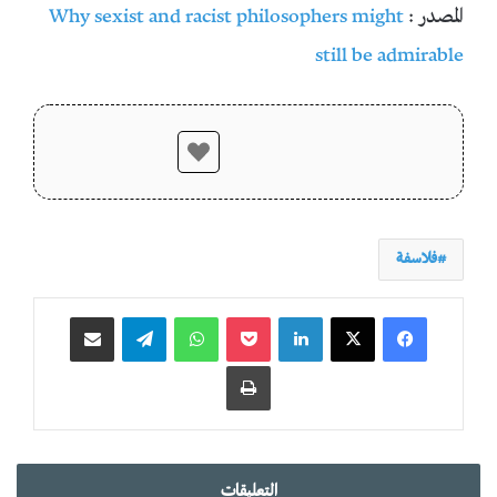
المصدر :
Why sexist and racist philosophers might
still be admirable
فلاسفة
لينكدإن
‫Pocket
واتساب
تيلقرام
مشاركة عبر البريد
طباعة
التعليقات