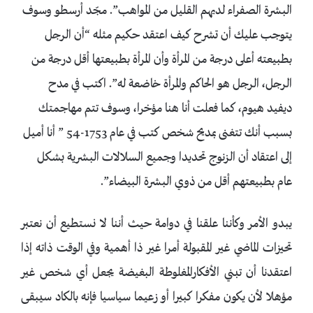
البشرة الصفراء لديهم القليل من المواهب”. مجّد أرسطو وسوف
يتوجب عليك أن تشرح كيف اعتقد حكيم مثله “أن الرجل
بطبيعته أعلى درجة من المرأة وأن المرأة بطبيعتها أقل درجة من
الرجل، الرجل هو الحاكم والمرأة خاضعة له”. اكتب في مدح
ديفيد هيوم، كما فعلت أنا هنا مؤخرا، وسوف تتم مهاجمتك
بسبب أنك تتغنى بمديح شخص كتب في عام 1753-54 ” أنا أميل
إلى اعتقاد أن الزنوج تحديدا وجميع السلالات البشرية بشكل
عام بطبيعتهم أقل من ذوي البشرة البيضاء”.
يبدو الأمر وكأننا علقنا في دوامة حيث أننا لا نستطيع أن نعتبر
تحيزات الماضي غير المقبولة أمرا غير ذا أهمية وفي الوقت ذاته إذا
اعتقدنا أن تبني الأفكارالمغلوطة البغيضة يجعل أي شخص غير
مؤهلا لأن يكون مفكرا كبيرا أو زعيما سياسيا فإنه بالكاد سيبقى