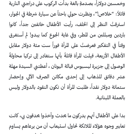
وخمسين دولاراً، بصدمةٍ بالغة بدأت الركوب على دراجتي النارية
قائلاً: “خلاص!”، ونظرت حولي باحثاً عن سيارة شرطة في الجوار،
استرقتُ النظر إلى الخلف، رأيت الأطفال خائفين جداً، كانوا
باردين ومبللين من المطر، وفي غاية الجوع كما يبدو! لم أستغرق
وقتاً في التفكير فعرضتُ على المرأة فوراً ست مئة دولار مقابل
الأطفال الأربعة، قبِلت المرأة قائلةً بأنها ستغادر إلى تركيا محاولةً
الوصول إلى جزيرة ليسبوس قبالة اليونان ، أعطتني السيدة مهلة
عشر دقائق للذهاب إلى إحدى مكائن الصرف الآلي وإحضار
ستمائة دولار نقداً، طلبت المرأة أن تكون النقود بالدولار وليس
بالعملة اللبنانية.
بدا على الأطفال أنهم يدركون ما يحدث وأخذوا يحدقون بي، كانت
تعابير وجوه هؤلاء الملائكة تحاول استيعاب أن من يرعاهم يساوم