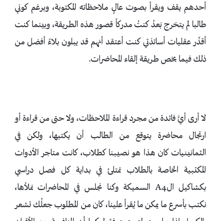
أحدهم يقف ويقرأ بصوت عالٍ ملاحظاته المكتوبة، وبرغم كوني
طالبا لم يتخرج بَعدُ كنتُ مدركاً قصور هذه الطريقة، وبينما كنت
أقدِّر عقليات أساتذتي كنت أعتقد أنهم قد يبلون بلاءً أفضل من
ذلك فيما يخص طريقة إلقاء المحاضرات.
لا أرى أيَّ فائدة من مجرد قراءة الملاحظات، ولا حتى من قراءة أو
ارتجال محاضرة يتوقع من الطالب أن يكتبها، ولكن في
الثمانينيات كان هذا هو نصيبنا كطلاب، كانت متاجر الأدوات
المكتبية الخاصة بالطلاب تمتلئ في بداية كل فصل دراسي
بكشاكيل الA4 السميكة وكنا نجلس في المحاضرات نملأها،
نكتب بأسرع ما يمكن ما يُقرأ علينا، كان من المطلوب جعلُك تشعر