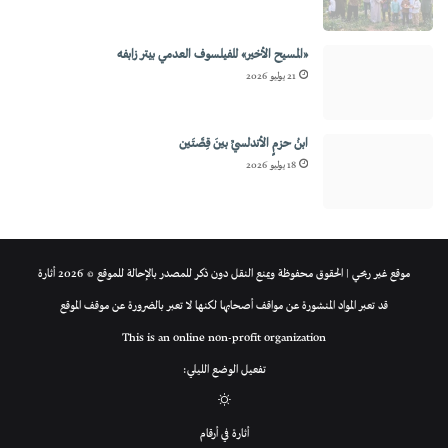
«المسيح الأخير» للفيلسوف العدمي بيتر زابفه
21 يوليو 2026
ابنُ حزمٍ الأندلسيِّ بينَ قِصَّتَين
18 يوليو 2026
موقع غير ربحي | الحقوق محفوظة ويمنع النقل دون ذكر للمصدر بالإحالة للموقع © 2026 أثارة
قد تعبر المواد المنشورة عن مواقف أصحابها لكنها لا تعبر بالضرورة عن موقف الموقع
This is an online non-profit organization
تفعيل الوضع الليلي:
الوضع
أثارة في أرقام
المظلم