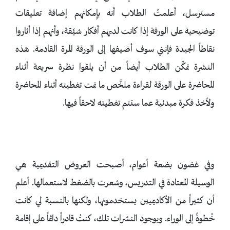
مسترسل، أعلمتُ الطلاب أنه بإِمكانهم إضافة تعليقات
توضيحية على الورقة إذا كانت لديهم أفكار شيِّقة، وأنهم إذا أثاروا
نقاطاً الجيدة فإنني سوف أضيفها إلى الورقة المرة القادمة. هذه
النشرة تمكِّن الطلاب أيضاً من أن يلقوا نظرة سريعة أثناء
المحاضرة على الورقة لقراءة ملخَّص ما تمت تغطيته أثناء المحاضرة
ولأخذ فكرة مبدئية عما ستتم تغطيته لاحقاً فيها.
وفي غضون بضعة أعوام، أصبحت العروض التقديمية هي
الوسيلة المعتادة في التدريس، وشعرت بالضغط لاستعمالها. أعلم
أن كثيراً من الأكاديميين يستخدمونها، ولكنها بالنسبة لي كانت
خُطوةً إلى الوراء. وبوجود النشرات تلك، كنتُ قادراً دائماً على إقامة