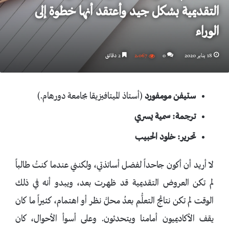
التقديمية بشكل جيد وأعتقد أنها خطوة إلى
الوراء
18 يناير 2020
0
2٬067
2 دقائق
ستيفن مومفورد
(أستاذ الميتافيزيقا بجامعة دورهام.)
ترجمة: سمية يسري
تحرير: خلود الحبيب
لا أريد أن أكون جاحداً لفضل أساتذتي، ولكنني عندما كنتُ طالباً
لم تكن العروض التقديمية قد ظهرت بعد، ويبدو أنه في ذلك
الوقت لم تكن نتائج التعلُّم بعدُ محلَّ نظر أو اهتمام، كثيراً ما كان
يقف الأكاديميون أمامنا ويتحدثون. وعلى أسوأ الأحوال، كان