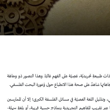
 طبيعةٍ تجريديَّة، عَصِيَّة على الفهم غالبًا. وهذا التصور ذو وجاهَة
جاهاتها شاهدٌ على صحة هذا الانطباع حول وُعورة البحث الفلسفي.
ي، وتذليلِ اللغة العَصيَّة في مسائل الفلسفة الكبرى؛ إلا أن الممارسين
وثها عبر تقريب المفاهيم التجريدية بنماذج حسية قريبة، أو بلغةٍ سهلة-