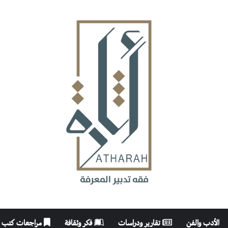
الأدب والفن
تقارير ودراسات
فكر وثقافة
مراجعات كتب