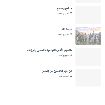
مدامع ومدافع !
22 يوليو 2026
صبغة الله
22 يوليو 2026
«المسيح الأخير» للفيلسوف العدمي بيتر زابفه
21 يوليو 2026
ابنُ حزمٍ الأندلسيِّ بينَ قِصَّتَين
18 يوليو 2026