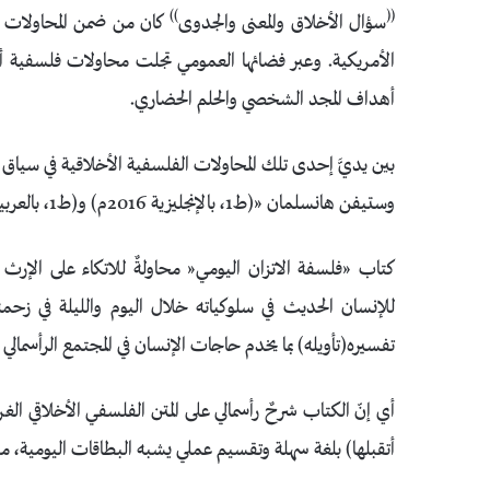
))
((
سؤال الأخلاق والمعنى والجدوى
كان من ضمن المحاولات ال
الأمريكية. وعبر فضائها العمومي تجلت محاولات فلسفية أخ
أهداف المجد الشخصي والحلم الحضاري.
بين يديَّ إحدى تلك المحاولات الفلسفية الأخلاقية في سياق ا
وستيفن هانسلمان
«(ط1، بالإنجليزية 2016م) و(ط1، بالعربية، 2018م، جرير).
كتاب «فلسفة الاتزان اليومي« محاولةٌ للاتكاء على الإر
للإنسان الحديث في سلوكياته خلال اليوم والليلة في زحمة 
تفسيره(تأويله) بما يخدم حاجات الإنسان في المجتمع الرأسمالي ا
أي إنّ الكتاب شرحٌ رأسمالي على المتن الفلسفي الأخلاقي الغرب
أتقبلها) بلغة سهلة وتقسيم عملي يشبه البطاقات اليومية، م