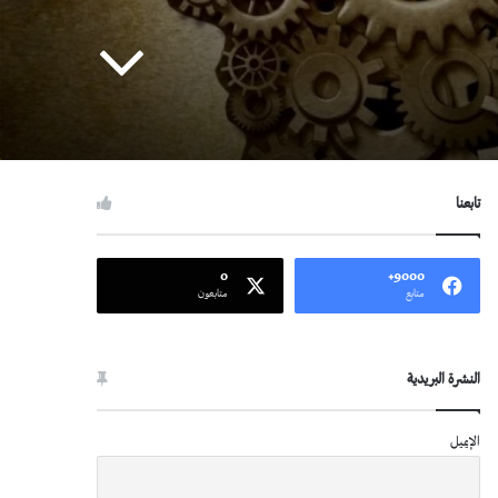
تابعنا
0
9000+
متابع
متابعون
النشرة البريدية
الإيميل