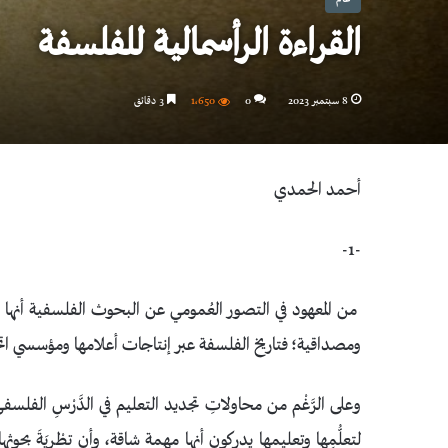
القراءة الرأسمالية للفلسفة
8 سبتمبر 2023
0
1٬650
3 دقائق
أحمد الحمدي
-1-
من المعهود في التصور العُمومي عن البحوث الفلسفية أنها ذاتَ
ومصداقية؛ فتاريخ الفلسفة عبر إنتاجات أعلامها ومؤسسي ات
وعلى الرَّغْم من محاولاتِ تجديد التعليم في الدَّرْسِ الفلسف
لتعلُّمِها وتعليمها يدركون أنها مهمة شاقة، وأن تطْرِيَةَ بح