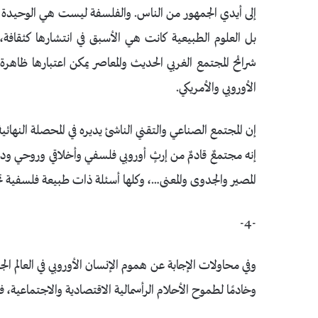
إلى أيدي الجمهور من الناس. والفلسفة ليست هي الوحيدة ا
بل العلوم الطبيعية كانت هي الأسبق في انتشارها كثقافة، 
شرائح المجتمع الغربي الحديث والمعاصر يمكن اعتبارها ظاهر
الأوروبي والأمريكي.
إن المجتمع الصناعي والتقني الناشئ يديره في المحصلة النهائي
إنه مجتمعٌ قادمٌ من إرثٍ أوروبي فلسفي وأخلاقي وروحي ودين
المصير والجدوى والمعنى…، وكلها أسئلة ذات طبيعة فلسفية تج
-4-
وفي محاولات الإجابة عن هموم الإنسان الأوروبي في العالم الج
وخادمًا لطموح الأحلام الرأسمالية الاقتصادية والاجتماعية، ف