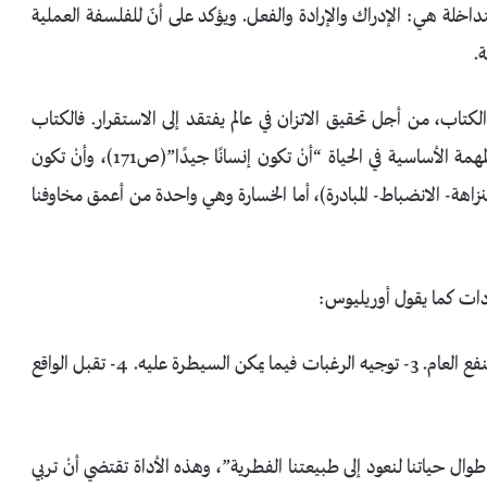
اخلة هي: الإدراك والإرادة والفعل. ويؤكد على أنّ للفلسفة العملية
.
لكتاب، من أجل تحقيق الاتزان في عالم يفتقد إلى الاستقرار. فالكتاب
يشكو من سخافة أفكار الجمال المعاصرة، ويدعو إلى إدارك المهمة الأساسية في الحياة “أنْ تكون إنسانًا جيدًا”(ص171)، وأنْ تكون
النزاهة- الانضباط- المبادرة)، أما الخسارة وهي واحدة من أعمق مخاوفنا
ادات كما يقول أوريليوس:
“1- لا تتقبل شيئًا مزيفًا أو غير مؤكد. 2- توجيه العقل نحو النفع العام. 3- توجيه الرغبات فيما يمكن السيطرة عليه. 4- تقبل الواقع
ال حياتنا لنعود إلى طبيعتنا الفطرية”، وهذه الأداة تقتضي أنْ تربي