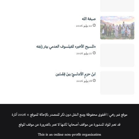
صبغة الله
22 يوليو 2026
«المسيح الأخير» للفيلسوف العدمي بيتر زابفه
21 يوليو 2026
ابنُ حزمٍ الأندلسيِّ بينَ قِصَّتَين
18 يوليو 2026
موقع غير ربحي | الحقوق محفوظة ويمنع النقل دون ذكر للمصدر بالإحالة للموقع © 2026 أثارة
قد تعبر المواد المنشورة عن مواقف أصحابها لكنها لا تعبر بالضرورة عن موقف الموقع
This is an online non-profit organization