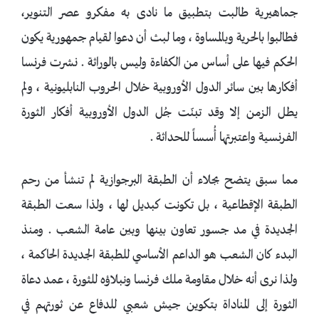
جماهيرية طالبت بتطبيق ما نادى به مفكرو عصر التنوير،
فطالبوا بالحرية وبالمساوة ، وما لبث أن دعوا لقيام جمهورية يكون
الحكم فيها على أساس من الكفاءة وليس بالوراثة . نشرت فرنسا
أفكارها بين سائر الدول الأوروبية خلال الحروب النابليونية ، ولم
يطل الزمن إلا وقد تبنّت جُل الدول الأوروبية أفكار الثورة
الفرنسية واعتبرتها أُسساً للحداثة .
مما سبق يتضح بجلاء أن الطبقة البرجوازية لم تنشأ من رحم
الطبقة الإقطاعية ، بل تكونت كبديل لها ، ولذا سعت الطبقة
الجديدة في مد جسور تعاون بينها وبين عامة الشعب . ومنذ
البدء كان الشعب هو الداعم الأساسي للطبقة الجديدة الحاكمة ،
ولذا نرى أنه خلال مقاومة ملك فرنسا ونبلاؤه للثورة ، عمد دعاة
الثورة إلى المناداة بتكوين جيش شعبي للدفاع عن ثورتهم في