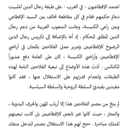
اعتمد الإقطاعيون – في الغرب – على طبقة رجال الدين لتثبيت
دعائم حكمهم فقام في كل مقاطعة تحالف بين السيد الإقطاعي
وبين راعي الكنيسة، وعانت الشعوب الغربية من دعم رجال
الدين المطلق للحكام . إذ أنه بالإضافة إلى تكريس رجال الدين
الرضوخ للإقطاعيين وتبرير عمل الفلاحين بالمجان في أراضي
الإقطاعيين وأراضي الكنيسة ، كان على العامة دفع عشوراً
للكنائس . أدّتْ هذه الأوضاع إلى تبعية الفلاحين التامة لهذه
الطبقات وانعدام قدرتهم على الاستقلال عنها ، فقد كانوا
مقيدين بقيديّ السلطة الروحية والسلطة السياسية.
لم ينجُ من مصير الفلاحين هذا إلا أرباب المهن والحرف اليدوية ،
والتجار ، حيث كانوا غير تابعين للإقطاعيين بل كانت تبعيتهم
للملك مباشرة . سمح لهم هذا الاستقلال بمصدر للدخل منفك