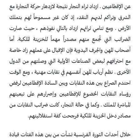
عن الإقطاعيين . ازداد ثراء التجار نتيجة لازدهار حركة التجارة مع
الشرق وتراكم لديهم النقد، إذ كان غير مسموحاً لهم بتملك
الأرض . ومع تنامي ثرائهم ازداد بالتالي نفوذهم ، حيث صارت
الضرائب التي تُجمع منهم مصدراً مهماً للخزينة الملكية. أما
أصحاب المهن والحِرف اليدوية فإن الإقبال على عملهم زاد خاصة
مع احترافهم لبعض الصناعات الأولية التي وصلتهم من الدول
الأخرى . نظم أرباب المهن أنفسهم في نقابات مهنية ، ومع الوقت
احتدم الصراع بين هذه النقابات وبين السادة الإقطاعيين لرفض
رؤساء النقابات الخضوع للإقطاعيين وإصرارهم على تبعيتهم
المباشرة للملك . وكما في حالة التجار، كانت ضرائب النقابات من
مصادر دخل الخزينة الملكية فرجحت كفة استقلاليتهم.
خلال أحداث الثورة الفرنسية نشأت من بين هذه الفئات قيادة