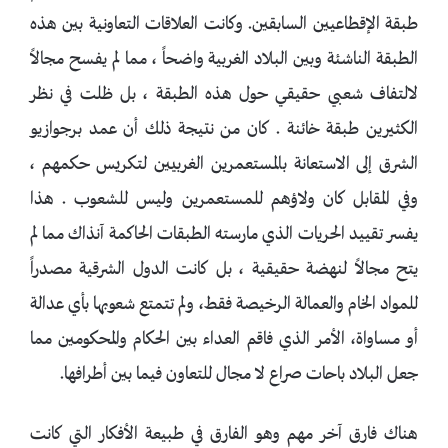
طبقة الإقطاعيين السابقين. وكانت العلاقات التعاونية بين هذه
الطبقة الناشئة وبين البلاد الغربية واضحاً ، مما لم يفسح مجالاً
لالتفاف شعبي حقيقي حول هذه الطبقة ، بل ظلت في نظر
الكثيرين طبقة خائنة . كان من نتيجة ذلك أن عمد برجوازيو
الشرق إلى الاستعانة بالمستعمرين الغربيين لتكريس حكمهم ،
وفي المقابل كان ولاؤهم للمستعمرين وليس للشعوب . هذا
يفسر تقييد الحريات الذي مارسته الطبقات الحاكمة آنذاك مما لم
يتح مجالاً لنهضة حقيقية ، بل كانت الدول الشرقية مصدراً
للمواد الخام والعمالة الرخيصة فقط، ولم تتمتع شعوبها بأي عدالة
أو مساواة، الأمر الذي فاقم العداء بين الحكام والمحكومين مما
جعل البلاد باحات صراع لا مجال للتعاون فيما بين أطرافها.
هناك فارق آخر مهم وهو الفارق في طبيعة الأفكار التي كانت