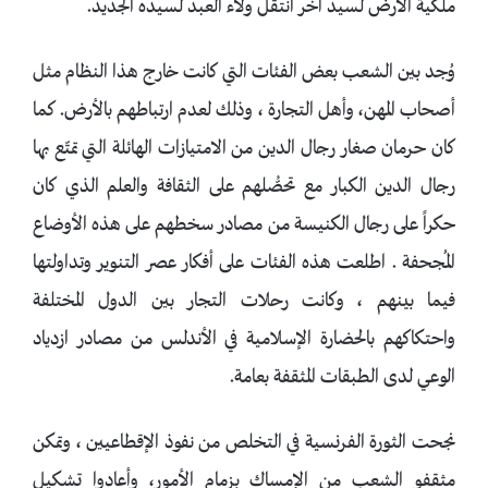
ملكية الأرض لسيد آخر انتقل ولاء العبد لسيده الجديد.
وُجد بين الشعب بعض الفئات التي كانت خارج هذا النظام مثل
أصحاب المهن، وأهل التجارة ، وذلك لعدم ارتباطهم بالأرض. كما
كان حرمان صغار رجال الدين من الامتيازات الهائلة التي تمتّع بها
رجال الدين الكبار مع تحصُّلهم على الثقافة والعلم الذي كان
حكراً على رجال الكنيسة من مصادر سخطهم على هذه الأوضاع
المُجحفة . اطلعت هذه الفئات على أفكار عصر التنوير وتداولتها
فيما بينهم ، وكانت رحلات التجار بين الدول المختلفة
واحتكاكهم بالحضارة الإسلامية في الأندلس من مصادر ازدياد
الوعي لدى الطبقات المثقفة بعامة.
نجحت الثورة الفرنسية في التخلص من نفوذ الإقطاعيين ، وتمكن
مثقفو الشعب من الإمساك بزمام الأمور، وأعادوا تشكيل