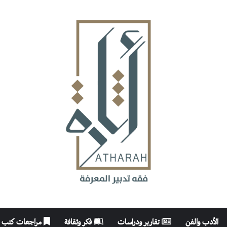
الأدب والفن
تقارير ودراسات
فكر وثقافة
مراجعات كتب