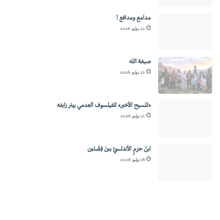
مدامع ومدافع !
22 يوليو 2026
صبغة الله
22 يوليو 2026
«المسيح الأخير» للفيلسوف العدمي بيتر زابفه
21 يوليو 2026
ابنُ حزمٍ الأندلسيِّ بينَ قِصَّتَين
18 يوليو 2026