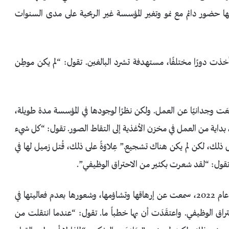
لها حضور دائم مع نمو وتغير المؤسسة غير الربحية على مدى السنوات
خذت دورًا مختلفًا، مستهدفة تشرد البالغين. تقول: “لم يكن موطِن
جعَت وجدانيًا عن العمل. ولكن نظرًا لوجودها في المؤسسة مدة طويلة،
بداية من العمل في مخزن الأغذية إلى التقاط الصور. تقول: “كل شيء
ك، لكن لم يكن هناك تشجيع.” عِلاوَةً على ذلك، قُتل زميل لها في
تقول: “لقد شعرت بكثير من الاحتراق الوظيفي”.
عندما تحدّثتُ مع موريسون لين في عام 2020 ومرة أخرى عام 2022، سمعت عن إرهاقها وتشاؤمها، وشعورها بعدم فعاليتها في
تراق الوظيفي. واعتقَدَت أن بها خطباً ما. تقول: “عندما انتقلت من