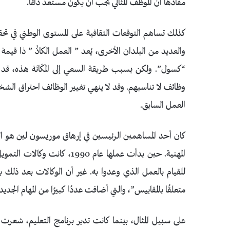
مفادها أن الموظف المثالي يجب أن يكون مستعد دائماً.
كذلك تساهم التوقعات الثقافية على المستوى الوطني في تحقيق 
والعديد من البلدان الأخرى، يُعد ” العمل الكادُّ ” ذا قيم
“كسول”. ولكن بسبب طريقة السعي إلى المَكَانَة هذه، قد 
وظائف لا تناسبهم. وقد لا ينهي تغيير الوظائف احتراق ال
العمل السابق.
كان أحد المساهمين الرئيسين في إرهاق موريسون لين هو التغ
المهنية. حين بدأت عملها عام 0
للقيام بالعمل الذي وعدوا به. غير أن الوكالات بعد ذلك ب
متعلقًا بالمقاييس”، والتي أضافت عددًا كبيرًا من المهام الجدي
على سبيل المثال، بينما كانت تدير برنامج التعليم، شعرت