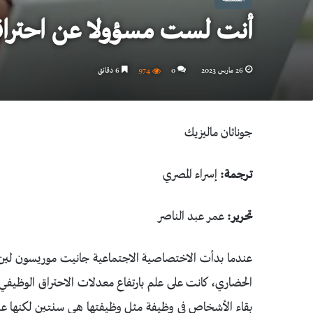
أنت لست مسؤولا عن احتراق
26 مارس 2023
0
974
6 دقائق
جوناثان ماليزيك
ترجمة:
إسراء المصري
تحرير:
عمر عبد الناصر
عندما بدأت الاختصاصية الاجتماعية جانيت موريسون لين ا
الحضاري، كانت على علم بارتفاع معدلات الاحتراق الوظيفي 
بقاء الأشخاص في وظيفة مثل وظيفتها هي سنتين لكنها عزمت