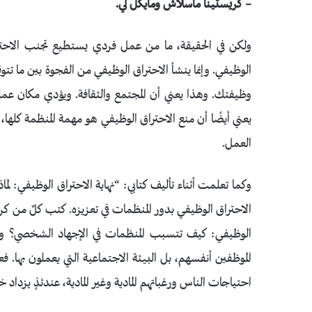
– كريستينا ماسلاش ومايكل لي.
ولكن في الحقيقة، ما من عمل فردي يستطيع تجنب الاحت
الوظيفي. وإنما ينشأ الاحتراق الوظيفي من الفجوة بين ما تتو
وظيفتك. وهذا يعني أن المجتمع والثقافة. ويؤدي مكان عملك ا
يعني أيضًا أن منع الاحتراق الوظيفي هو مهمة المنظمة كلها،
العمل.
وكما تعلمت أثناء تأليف كتابي: “نهاية الاحتراق الوظيفي: 
الاحتراق الوظيفي بدور المنظمات في تعزيزه. كتب كلٌ من كريس
الوظيفي: كيف تتسبب المنظمات في الإجهاد الشخصي؟ وم
الموظفين أنفسهم، بل البيئة الاجتماعية التي يعملون بها. ف
احتياجات الناس ورغباتهم المادية وغير المادية، عندئذٍ يزدا