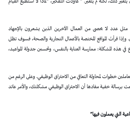
غير ذلك، لكنه لم يتغير. ” عَاوَدَت التفكير، “لماذا لا أستطيع القيام
ها الثالث، قد تكون مثل عدد لا يحصى من العمال الآخرين الذين يشعرون بالإجهاد
 وإذا قرأتَ المواقع المختصة بالأعمال التجارية والصحة، فسوف تظل
في هذه المشكلة: ممارسة العناية بالنفس، وتحسين جدولة المواعيد،
 الأفراد العاملين خطوات لمحاولة التعافي من الاحتراق الوظيفي. وعلى الرغم من
تبعث برسالة خفية مفادها أن الاحتراق الوظيفي مشكلتك، والأمر عائد
عية التي يعملون فيها”