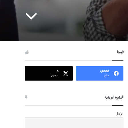
تابعنا
0
9000+
متابع
متابعون
النشرة البريدية
الإيميل