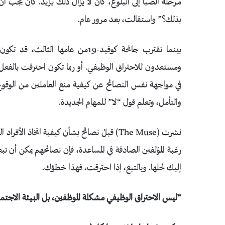
مرحلة الصبا إلى البلوغ، كان لا يزال ذلك يزيد. كان يجب أن يت
بذلك؟” واستقالت، بعد مرور عام.
بينما تقترب جائحة كوفيد-19من عام
ومستعدون للاحتراق الوظيفي. أو ربما تكون احترقت بالفعل.
في مواجهة نفس النصائح عن كيفية منع العاملين من الوقوع 
والتأمل، وتعلم قول “لا” للمهام الجديدة.
نشرت (The Muse) قبلُ نصائح بشأن كيفية اتخاذ
رغبة المؤلفين الصادقة في المساعدة، فإن نصائحهم يمكن أن 
إليك لحلها. وبالتبع، إذا احترقت، فهذا خطؤك.
“ليس الاحتراق الوظيفي مشكلة الموظفين، بل البيئة الاجتما