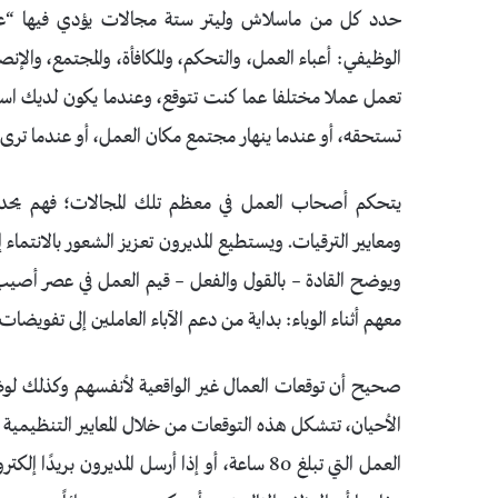
حدد كل من ماسلاش وليتر ستة مجالات يؤدي فيها “عدم 
الوظيفي: أعباء العمل، والتحكم، والمكافأة، والمجتمع، والإن
تعمل عملا مختلفا عما كنت تتوقع، وعندما يكون لديك استقل
تستحقه، أو عندما ينهار مجتمع مكان العمل، أو عندما ترى 
يتحكم أصحاب العمل في معظم تلك المجالات؛ فهم يحددو
ومعايير الترقيات. ويستطيع المديرون تعزيز الشعور بالانتما
ويوضح القادة – بالقول والفعل – قيم العمل في عصر أصيب
معهم أثناء الوباء: بداية من دعم الآباء العاملين إلى تفويضات
صحيح أن توقعات العمال غير الواقعية لأنفسهم وكذلك لوظائ
الأحيان، تتشكل هذه التوقعات من خلال المعايير التنظيمية وا